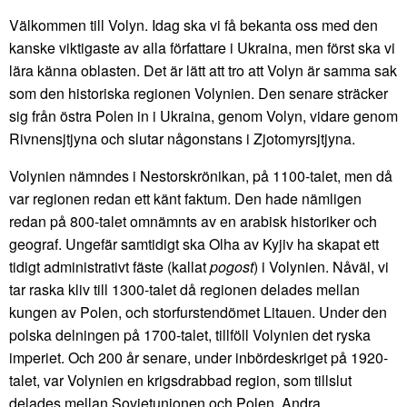
Välkommen till Volyn. Idag ska vi få bekanta oss med den
kanske viktigaste av alla författare i Ukraina, men först ska vi
lära känna oblasten. Det är lätt att tro att Volyn är samma sak
som den historiska regionen Volynien. Den senare sträcker
sig från östra Polen in i Ukraina, genom Volyn, vidare genom
Rivnensjtjyna och slutar någonstans i Zjotomyrsjtjyna.
Volynien nämndes i Nestorskrönikan, på 1100-talet, men då
var regionen redan ett känt faktum. Den hade nämligen
redan på 800-talet omnämnts av en arabisk historiker och
geograf. Ungefär samtidigt ska Olha av Kyjiv ha skapat ett
tidigt administrativt fäste (kallat
pogost
) i Volynien. Nåväl, vi
tar raska kliv till 1300-talet då regionen delades mellan
kungen av Polen, och storfurstendömet Litauen. Under den
polska delningen på 1700-talet, tillföll Volynien det ryska
imperiet. Och 200 år senare, under inbördeskriget på 1920-
talet, var Volynien en krigsdrabbad region, som tillslut
delades mellan Sovjetunionen och Polen. Andra