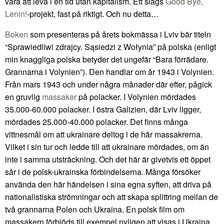
vara att leva i en tid utan kapitalism. Ett slags
Good Bye,
Lenin!
-projekt, fast på riktigt. Och nu detta…
Boken
som presenteras på årets bokmässa i Lviv bär titeln
“Sprawiedliwi zdrajcy. Sąsiedzi z Wołynia” på polska (enligt
min knaggliga polska betyder det ungefär “Bara förrädare.
Grannarna i Volynien”). Den handlar om år 1943 i Volynien.
Från mars 1943 och under några månader där efter, pågick
en gruvlig
massaker
på polacker. I Volynien mördades
35.000-60.000 polacker. I östra Galizien, där Lviv ligger,
mördades 25.000-40.000 polacker. Det finns många
vittnesmål om att ukrainare deltog i de här massakrerna.
Vilket i sin tur och ledde till att ukrainare mördades, om än
inte i samma utsträckning. Och det här är givetvis ett öppet
sår i de polsk-ukrainska förbindelserna. Många försöker
använda den här händelsen i sina egna syften, att driva på
nationalistiska strömningar och att skapa splittring mellan de
två grannarna Polen och Ukraina. En polsk film om
massakern förbjöds till exempel nyligen att visas i Ukraina