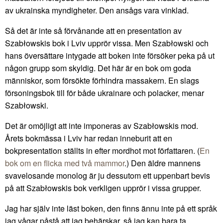
av ukrainska myndigheter. Den ansågs vara vinklad.
Så det är inte så förvånande att en presentation av
Szabłowskis bok i Lviv upprör vissa. Men Szabłowski och
hans översättare intygade att boken inte försöker peka på ut
någon grupp som skyldig. Det här är en bok om goda
människor, som försökte förhindra massakern. En slags
försoningsbok till för både ukrainare och polacker, menar
Szabłowski.
Det är omöjligt att inte imponeras av Szabłowskis mod.
Årets bokmässa i Lviv har redan inneburit att en
bokpresentation ställts in efter mordhot mot författaren. (
En
bok om en flicka med två mammor
.) Den äldre mannens
svavelosande monolog är ju dessutom ett uppenbart bevis
på att Szabłowskis bok verkligen upprör i vissa grupper.
Jag har själv inte läst boken, den finns ännu inte på ett språk
jag vågar påstå att jag behärskar, så jag kan bara ta