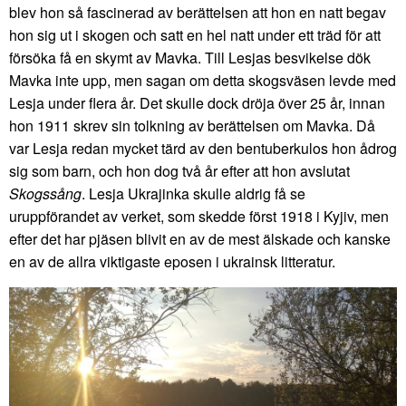
blev hon så fascinerad av berättelsen att hon en natt begav
hon sig ut i skogen och satt en hel natt under ett träd för att
försöka få en skymt av Mavka. Till Lesjas besvikelse dök
Mavka inte upp, men sagan om detta skogsväsen levde med
Lesja under flera år. Det skulle dock dröja över 25 år, innan
hon 1911 skrev sin tolkning av berättelsen om Mavka. Då
var Lesja redan mycket tärd av den bentuberkulos hon ådrog
sig som barn, och hon dog två år efter att hon avslutat
Skogssång
. Lesja Ukrajinka skulle aldrig få se
uruppförandet av verket, som skedde först 1918 i Kyjiv, men
efter det har pjäsen blivit en av de mest älskade och kanske
en av de allra viktigaste eposen i ukrainsk litteratur.