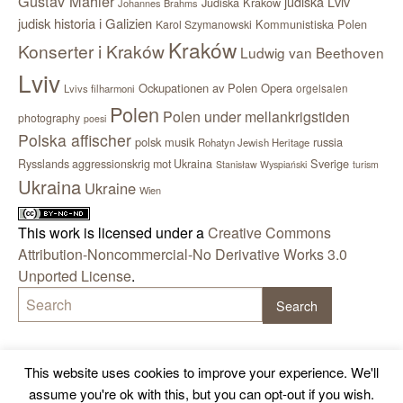
Gustav Mahler
judiska Lviv
Judiska Kraków
Johannes Brahms
judisk historia i Galizien
Kommunistiska Polen
Karol Szymanowski
Kraków
Konserter i Kraków
Ludwig van Beethoven
Lviv
Ockupationen av Polen
Opera
orgelsalen
Lvivs filharmoni
Polen
Polen under mellankrigstiden
photography
poesi
Polska affischer
polsk musik
russia
Rohatyn Jewish Heritage
Sverige
Rysslands aggressionskrig mot Ukraina
Stanisław Wyspiański
turism
Ukraina
Ukraine
Wien
This work is licensed under a
Creative Commons
Attribution-Noncommercial-No Derivative Works 3.0
Unported License
.
This website uses cookies to improve your experience. We'll
assume you're ok with this, but you can opt-out if you wish.