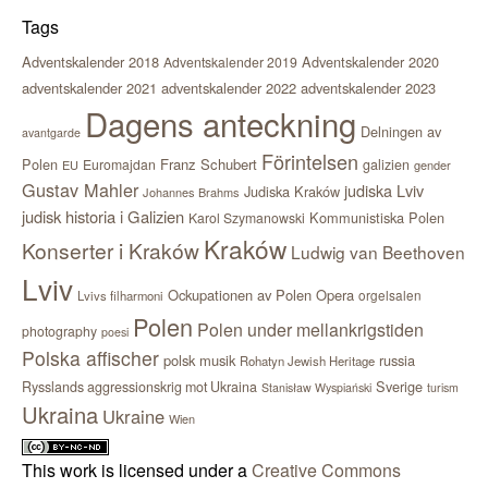
Tags
Adventskalender 2018
Adventskalender 2020
Adventskalender 2019
adventskalender 2021
adventskalender 2022
adventskalender 2023
Dagens anteckning
Delningen av
avantgarde
Förintelsen
Polen
Franz Schubert
Euromajdan
galizien
EU
gender
Gustav Mahler
judiska Lviv
Judiska Kraków
Johannes Brahms
judisk historia i Galizien
Kommunistiska Polen
Karol Szymanowski
Kraków
Konserter i Kraków
Ludwig van Beethoven
Lviv
Ockupationen av Polen
Opera
orgelsalen
Lvivs filharmoni
Polen
Polen under mellankrigstiden
photography
poesi
Polska affischer
polsk musik
russia
Rohatyn Jewish Heritage
Sverige
Rysslands aggressionskrig mot Ukraina
Stanisław Wyspiański
turism
Ukraina
Ukraine
Wien
This work is licensed under a
Creative Commons