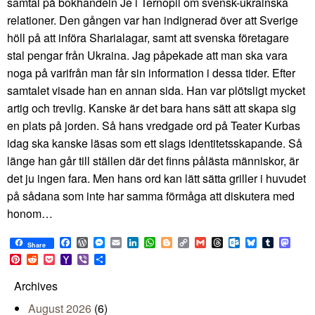
samtal på bokhandeln Je i Ternopil om svensk-ukrainska
relationer. Den gången var han indignerad över att Sverige
höll på att införa Sharialagar, samt att svenska företagare
stal pengar från Ukraina. Jag påpekade att man ska vara
noga på varifrån man får sin information i dessa tider. Efter
samtalet visade han en annan sida. Han var plötsligt mycket
artig och trevlig. Kanske är det bara hans sätt att skapa sig
en plats på jorden. Så hans vredgade ord på Teater Kurbas
idag ska kanske läsas som ett slags identitetsskapande. Så
länge han går till ställen där det finns pålästa människor, är
det ju ingen fara. Men hans ord kan lätt sätta griller i huvudet
på sådana som inte har samma förmåga att diskutera med
honom…
Facebook
WordPress
Messenger
Email
LinkedIn
WhatsApp
Blogger
Copy
Gmail
Threads
Outlook.com
Bluesky
Tumblr
Mast
Share
Link
Pinterest
Reddit
Pocket
Yahoo
Viber
Share
Mail
Archives
August 2026
(6)