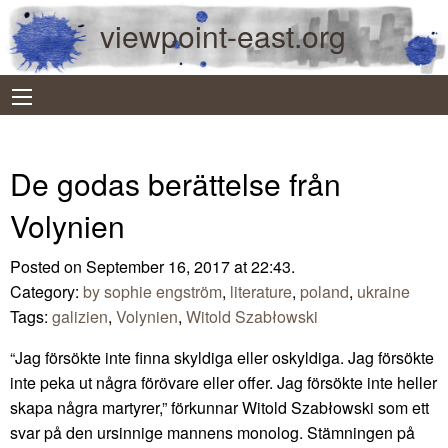
viewpoint-east.org
De godas berättelse från
Volynien
Posted on September 16, 2017 at 22:43.
Category:
by sophie engström
,
literature
,
poland
,
ukraine
Tags:
galizien
,
Volynien
,
Witold Szabłowski
“Jag försökte inte finna skyldiga eller oskyldiga. Jag försökte
inte peka ut några förövare eller offer. Jag försökte inte heller
skapa några martyrer,” förkunnar Witold Szabłowski som ett
svar på den ursinnige mannens monolog. Stämningen på