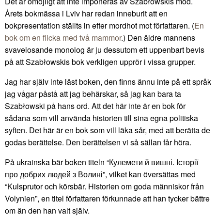
Det är omöjligt att inte imponeras av Szabłowskis mod.
Årets bokmässa i Lviv har redan inneburit att en
bokpresentation ställts in efter mordhot mot författaren. (
En
bok om en flicka med två mammor
.) Den äldre mannens
svavelosande monolog är ju dessutom ett uppenbart bevis
på att Szabłowskis bok verkligen upprör i vissa grupper.
Jag har själv inte läst boken, den finns ännu inte på ett språk
jag vågar påstå att jag behärskar, så jag kan bara ta
Szabłowski på hans ord. Att det här inte är en bok för
sådana som vill använda historien till sina egna politiska
syften. Det här är en bok som vill läka sår, med att berätta de
godas berättelse. Den berättelsen vi så sällan får höra.
På ukrainska bär boken titeln “Кулемети й вишні. Історії
про добрих людей з Волині”, vilket kan översättas med
“Kulsprutor och körsbär. Historien om goda människor från
Volynien”, en titel författaren förkunnade att han tycker bättre
om än den han valt själv.