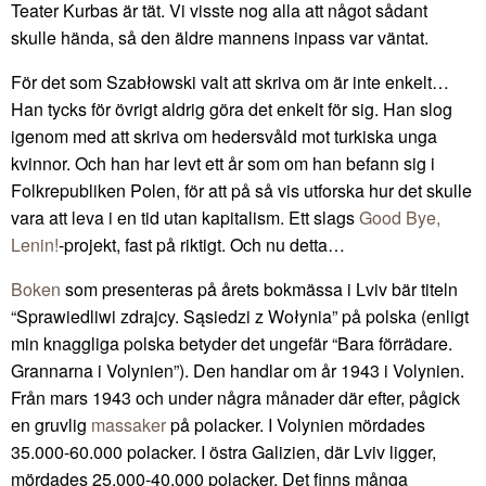
Teater Kurbas är tät. Vi visste nog alla att något sådant
skulle hända, så den äldre mannens inpass var väntat.
För det som Szabłowski valt att skriva om är inte enkelt…
Han tycks för övrigt aldrig göra det enkelt för sig. Han slog
igenom med att skriva om hedersvåld mot turkiska unga
kvinnor. Och han har levt ett år som om han befann sig i
Folkrepubliken Polen, för att på så vis utforska hur det skulle
vara att leva i en tid utan kapitalism. Ett slags
Good Bye,
Lenin!
-projekt, fast på riktigt. Och nu detta…
Boken
som presenteras på årets bokmässa i Lviv bär titeln
“Sprawiedliwi zdrajcy. Sąsiedzi z Wołynia” på polska (enligt
min knaggliga polska betyder det ungefär “Bara förrädare.
Grannarna i Volynien”). Den handlar om år 1943 i Volynien.
Från mars 1943 och under några månader där efter, pågick
en gruvlig
massaker
på polacker. I Volynien mördades
35.000-60.000 polacker. I östra Galizien, där Lviv ligger,
mördades 25.000-40.000 polacker. Det finns många