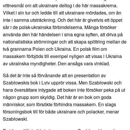
vittnesmål om att ukrainare deltog i de här massakrerna.
Vilket i sin tur och ledde till att ukrainare mördades, om än
inte i samma utsträckning. Och det här är givetvis ett öppet
sår i de polsk-ukrainska förbindelserna. Många försöker
använda den här händelsen i sina egna syften, att driva på
nationalistiska strömningar och att skapa splittring mellan de
två grannarna Polen och Ukraina. En polsk film om
massakern förbjöds till exempel nyligen att visas i Ukraina
av ukrainska myndigheter. Den ansågs vara vinklad.
Så det är inte så förvånande att en presentation av
Szabłowskis bok i Lviv upprör vissa. Men Szabłowski och
hans översättare intygade att boken inte försöker peka på ut
någon grupp som skyldig. Det här är en bok om goda
människor, som försökte förhindra massakern. En slags
försoningsbok till för både ukrainare och polacker, menar
Szabłowski.