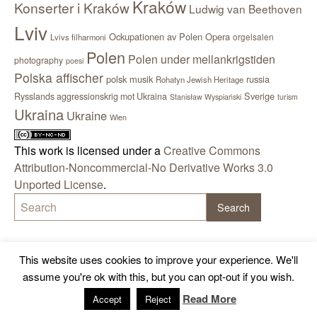
Kraków
Konserter i Kraków
Ludwig van Beethoven
Lviv
Ockupationen av Polen
Opera
orgelsalen
Lvivs filharmoni
Polen
Polen under mellankrigstiden
photography
poesi
Polska affischer
polsk musik
russia
Rohatyn Jewish Heritage
Sverige
Rysslands aggressionskrig mot Ukraina
Stanisław Wyspiański
turism
Ukraina
Ukraine
Wien
This work is licensed under a
Creative Commons
Attribution-Noncommercial-No Derivative Works 3.0
Unported License
.
This website uses cookies to improve your experience. We'll
assume you're ok with this, but you can opt-out if you wish.
Read More
Accept
Reject