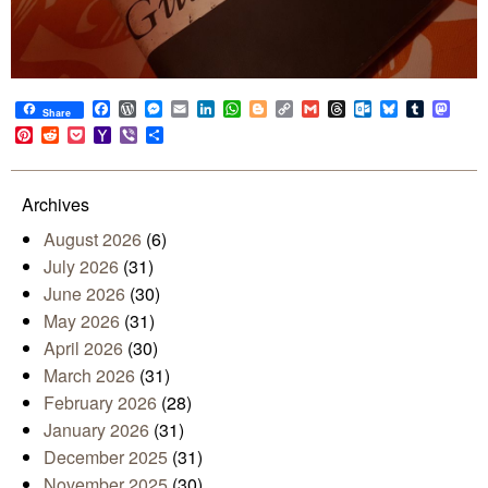
Facebook
WordPress
Messenger
Email
LinkedIn
WhatsApp
Blogger
Copy
Gmail
Threads
Outlook.com
Bluesky
Tumblr
Mast
Share
Link
Pinterest
Reddit
Pocket
Yahoo
Viber
Share
Mail
Archives
August 2026
(6)
July 2026
(31)
June 2026
(30)
May 2026
(31)
April 2026
(30)
March 2026
(31)
February 2026
(28)
January 2026
(31)
December 2025
(31)
November 2025
(30)