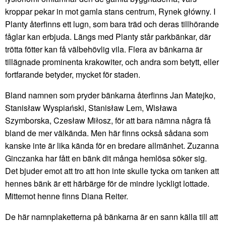
kroppar pekar in mot gamla stans centrum, Rynek główny. I
Planty återfinns ett lugn, som bara träd och deras tillhörande
fåglar kan erbjuda. Längs med Planty står parkbänkar, där
trötta fötter kan få välbehövlig vila. Flera av bänkarna är
tillägnade prominenta krakowiter, och andra som betytt, eller
fortfarande betyder, mycket för staden.
Bland namnen som pryder bänkarna återfinns Jan Matejko,
Stanisław Wyspiański, Stanisław Lem, Wisława
Szymborska, Czesław Miłosz, för att bara nämna några få
bland de mer välkända. Men här finns också sådana som
kanske inte är lika kända för en bredare allmänhet. Zuzanna
Ginczanka har fått en bänk dit många hemlösa söker sig.
Det bjuder emot att tro att hon inte skulle tycka om tanken att
hennes bänk är ett härbärge för de mindre lyckligt lottade.
Mittemot henne finns Diana Reiter.
De här namnplaketterna på bänkarna är en sann källa till att