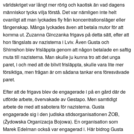
världskriget var långt mer rörig och kaotisk än vad dagens
människor tycks vilja förstå. Det var nämligen inte helt
ovanligt att man lyckades fly från koncentrationsläger eller
fångenskap. Många lyckades även att betala mutor för att
komma ut. Zuzanna Ginczanka frigavs på detta sätt, efter att
hon fängslats av nazisterna i Lviv. Även Gusta och
Shimshon blev frisläppta genom att någon betalade en saftig
muta till nazisterna. Man skulle ju kunna tro att det unga
paret, i och med att de blivit frisläppta, skulle vara lite mer
försiktiga, men frågan är om sådana tankar ens föresvävade
paret.
Efter att de frigavs blev de engagerade i på en gård där de
utförde arbete, övervakade av Gestapo. Men samtidigt
arbete de med att sabotera för nazisterna. Gusta
engagerade sig i den judiska stidsorganisationen ŻOB,
(Żydowska Organizacja Bojowa). En organisation som
Marek Edelman också var engagerad i. Här bidrog Gusta