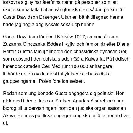
förkovra sig, ty här återfinns namn på personer som lätt
skulle kunna falla i allas vår glömska. En sådan person är
Gusta Dawidson Draenger. Utan en bänk tillägnad henne
hade jag nog aldrig lyckats söka upp henne.
Gusta Dawidson föddes i Kraków 1917, samma år som
Zuzanna Ginczanka föddes i Kyjiv, och femton år efter Diana
Reiter. Gustas familj tillhörde den chassidiska dynastin Ger,
som uppstod i den polska staden Góra Kalwaria. På jiddisch
heter dock staden Ger. Med runt 100 000 anhängare
tillhörde de en av de mest inflytelserika chassidiska
grupperingarna i Polen före förintelsen.
Redan som ung började Gusta engagera sig politiskt. Hon
gick med i den ortodoxa rörelsen Agudas Yisroel, och hon
bidrog till undervisningen inom den judiska organisationen
Akiva. Hennes politiska engagemang skulle följa henne livet
ut.