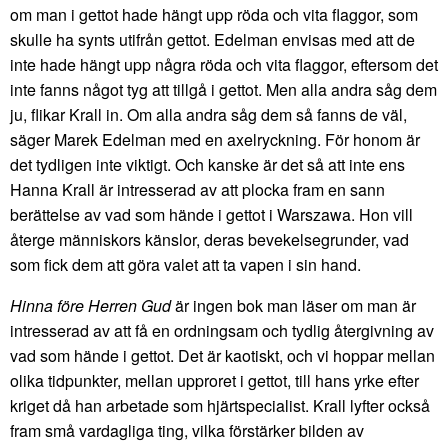
om man i gettot hade hängt upp röda och vita flaggor, som
skulle ha synts utifrån gettot. Edelman envisas med att de
inte hade hängt upp några röda och vita flaggor, eftersom det
inte fanns något tyg att tillgå i gettot. Men alla andra såg dem
ju, flikar Krall in. Om alla andra såg dem så fanns de väl,
säger Marek Edelman med en axelryckning. För honom är
det tydligen inte viktigt. Och kanske är det så att inte ens
Hanna Krall är intresserad av att plocka fram en sann
berättelse av vad som hände i gettot i Warszawa. Hon vill
återge människors känslor, deras bevekelsegrunder, vad
som fick dem att göra valet att ta vapen i sin hand.
Hinna före Herren Gud
är ingen bok man läser om man är
intresserad av att få en ordningsam och tydlig återgivning av
vad som hände i gettot. Det är kaotiskt, och vi hoppar mellan
olika tidpunkter, mellan upproret i gettot, till hans yrke efter
kriget då han arbetade som hjärtspecialist. Krall lyfter också
fram små vardagliga ting, vilka förstärker bilden av