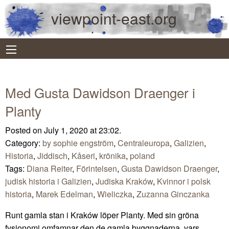
viewpoint-east.org
Med Gusta Dawidson Draenger i
Planty
Posted on July 1, 2020 at 23:02.
Category:
by sophie engström
,
Centraleuropa
,
Galizien
,
Historia
,
Jiddisch
,
Kåseri
,
krönika
,
poland
Tags:
Diana Reiter
,
Förintelsen
,
Gusta Dawidson Draenger
,
judisk historia i Galizien
,
Judiska Kraków
,
Kvinnor i polsk
historia
,
Marek Edelman
,
Wieliczka
,
Zuzanna Ginczanka
Runt gamla stan i Kraków löper Planty. Med sin gröna
fysionomi omfamnar den de gamla byggnaderna, vars