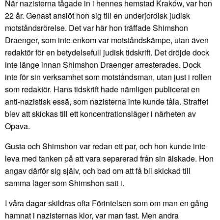
När nazisterna tågade in i hennes hemstad Kraków, var hon
22 år. Genast anslöt hon sig till en underjordisk judisk
motståndsrörelse. Det var här hon träffade Shimshon
Draenger, som inte enkom var motståndskämpe, utan även
redaktör för en betydelsefull judisk tidskrift. Det dröjde dock
inte länge innan Shimshon Draenger arresterades. Dock
inte för sin verksamhet som motståndsman, utan just i rollen
som redaktör. Hans tidskrift hade nämligen publicerat en
anti-nazistisk essä, som nazisterna inte kunde tåla. Straffet
blev att skickas till ett koncentrationsläger i närheten av
Opava.
Gusta och Shimshon var redan ett par, och hon kunde inte
leva med tanken på att vara separerad från sin älskade. Hon
angav därför sig själv, och bad om att få bli skickad till
samma läger som Shimshon satt i.
I våra dagar skildras ofta Förintelsen som om man en gång
hamnat i nazisternas klor, var man fast. Men andra