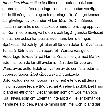
Hinna före Herren Gud
är alltså en reportagebok inom
genren det litterära reportaget, och texten andas verkligen
både litterär gestaltning och reportage. Det är inga krassa
återgivningar av skeenden vi kan läsa. De är målande,
nästan vackra trots det otäcka de handlar om. Jag upplever
att Krall med omsorg valt orden, och jag är ganska förvissad
om att hon också har putsat Edelmans formuleringar.
Språket är rikt och fylligt, utan att för den delen bli överlastat.
Temat är förintelsen och upproret i Warszawas getto.
Reportaget fokuserar på Hanna Kralls intervju med Marek
Edelman och de tar sitt avstamp från tiden för upproret i
Warszawas getto. Edelman var en av de centrala ledarna i
upprorsgruppen ŻOB (Żydowska Organizacja
Bojowa/Judiska kamporganisationen) efter det att deras
mytomspunne ledare (Mordechai Anielewicz) dött. Det finns
ibland en ettrigt ton. Det är nästan som om Edelman och
Krall kivas, som om Edelman inte alltid vill, eller förmår, ge
henne hela bilden. Kanske minns han inte. Och ibland går