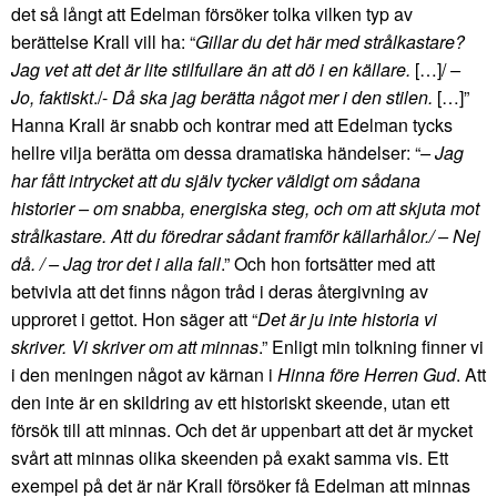
det så långt att Edelman försöker tolka vilken typ av
berättelse Krall vill ha: “
Gillar du det här med strålkastare?
Jag vet att det är lite stilfullare än att dö i en källare.
[…]/
–
Jo, faktiskt
./-
Då ska jag berätta något mer i den stilen.
[…]”
Hanna Krall är snabb och kontrar med att Edelman tycks
hellre vilja berätta om dessa dramatiska händelser: “
– Jag
har fått intrycket att du själv tycker väldigt om sådana
historier – om snabba, energiska steg, och om att skjuta mot
strålkastare. Att du föredrar sådant framför källarhålor./ – Nej
då. / – Jag tror det i alla fall
.” Och hon fortsätter med att
betvivla att det finns någon tråd i deras återgivning av
upproret i gettot. Hon säger att “
Det är ju inte historia vi
skriver. Vi skriver om att minnas
.” Enligt min tolkning finner vi
i den meningen något av kärnan i
Hinna före Herren Gud
. Att
den inte är en skildring av ett historiskt skeende, utan ett
försök till att minnas. Och det är uppenbart att det är mycket
svårt att minnas olika skeenden på exakt samma vis. Ett
exempel på det är när Krall försöker få Edelman att minnas