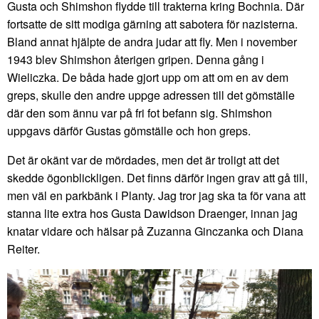
Gusta och Shimshon flydde till trakterna kring Bochnia. Där
fortsatte de sitt modiga gärning att sabotera för nazisterna.
Bland annat hjälpte de andra judar att fly. Men i november
1943 blev Shimshon återigen gripen. Denna gång i
Wieliczka. De båda hade gjort upp om att om en av dem
greps, skulle den andre uppge adressen till det gömställe
där den som ännu var på fri fot befann sig. Shimshon
uppgavs därför Gustas gömställe och hon greps.
Det är okänt var de mördades, men det är troligt att det
skedde ögonblickligen. Det finns därför ingen grav att gå till,
men väl en parkbänk i Planty. Jag tror jag ska ta för vana att
stanna lite extra hos Gusta Dawidson Draenger, innan jag
knatar vidare och hälsar på Zuzanna Ginczanka och Diana
Reiter.