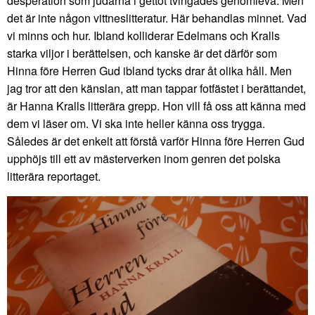
desperation som judarna i gettot tvingades genomleva. Men
det är inte någon vittneslitteratur. Här behandlas minnet. Vad
vi minns och hur. Ibland kolliderar Edelmans och Kralls
starka viljor i berättelsen, och kanske är det därför som
Hinna före Herren Gud ibland tycks drar åt olika håll. Men
jag tror att den känslan, att man tappar fotfästet i berättandet,
är Hanna Kralls litterära grepp. Hon vill få oss att känna med
dem vi läser om. Vi ska inte heller känna oss trygga.
Således är det enkelt att förstå varför Hinna före Herren Gud
upphöjs till ett av mästerverken inom genren det polska
litterära reportaget.