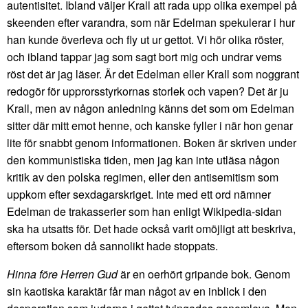
autentisitet. Ibland väljer Krall att rada upp olika exempel på
skeenden efter varandra, som när Edelman spekulerar i hur
han kunde överleva och fly ut ur gettot. Vi hör olika röster,
och ibland tappar jag som sagt bort mig och undrar vems
röst det är jag läser. Är det Edelman eller Krall som noggrant
redogör för upprorsstyrkornas storlek och vapen? Det är ju
Krall, men av någon anledning känns det som om Edelman
sitter där mitt emot henne, och kanske fyller i när hon genar
lite för snabbt genom informationen. Boken är skriven under
den kommunistiska tiden, men jag kan inte utläsa någon
kritik av den polska regimen, eller den antisemitism som
uppkom efter sexdagarskriget. Inte med ett ord nämner
Edelman de trakasserier som han enligt Wikipedia-sidan
ska ha utsatts för. Det hade också varit omöjligt att beskriva,
eftersom boken då sannolikt hade stoppats.
Hinna före Herren Gud
är en oerhört gripande bok. Genom
sin kaotiska karaktär får man något av en inblick i den