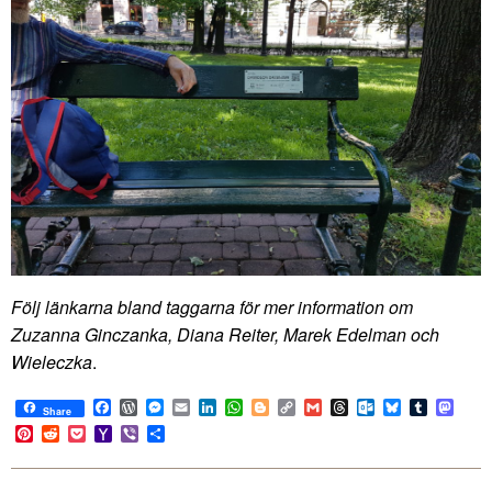
Följ länkarna bland taggarna för mer information om
Zuzanna Ginczanka, Diana Reiter, Marek Edelman och
Wieleczka
.
Facebook
WordPress
Messenger
Email
LinkedIn
WhatsApp
Blogger
Copy
Gmail
Threads
Outlook.com
Bluesky
Tumblr
Mast
Share
Link
Pinterest
Reddit
Pocket
Yahoo
Viber
Share
Mail