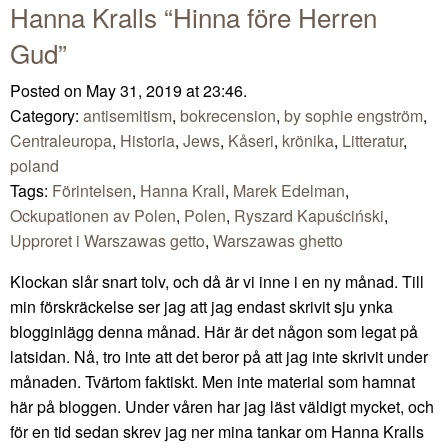
Hanna Kralls “Hinna före Herren
Gud”
Posted on May 31, 2019 at 23:46.
Category:
antisemitism
,
bokrecension
,
by sophie engström
,
Centraleuropa
,
Historia
,
Jews
,
Kåseri
,
krönika
,
Litteratur
,
poland
Tags:
Förintelsen
,
Hanna Krall
,
Marek Edelman
,
Ockupationen av Polen
,
Polen
,
Ryszard Kapuściński
,
Upproret i Warszawas getto
,
Warszawas ghetto
Klockan slår snart tolv, och då är vi inne i en ny månad. Till
min förskräckelse ser jag att jag endast skrivit sju ynka
blogginlägg denna månad. Här är det någon som legat på
latsidan. Nå, tro inte att det beror på att jag inte skrivit under
månaden. Tvärtom faktiskt. Men inte material som hamnat
här på bloggen. Under våren har jag läst väldigt mycket, och
för en tid sedan skrev jag ner mina tankar om Hanna Kralls