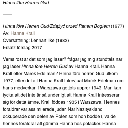
Hinna före Herren Gud
.
——
Hinna före Herren Gud/Zdążyć przed Panem Bogiem
(1977)
Av:
Hanna Krall
Översättning: Lennart Ilke (1982)
Ersatz förslag 2017
Vems röst är det som jag läser? frågar jag mig stundtals när
jag läser
Hinna före Herren Gud
av Hanna Krall. Hanna
Krall eller Marek Edelman? Hinna före herren Gud utkom
1977, efter det att Hanna Krall intervjuat Marek Edelman om
hans medverkan i Warszawa gettots uppror 1943. Man kan
tycka att det inte är så underligt att Hanna Krall intresserar
sig för detta ämne. Krall föddes 1935 i Warszawa. Hennes
föräldrar var assimilerade judar. När Nazityskland
ockuperade den delen av Polen som hon bodde i, valde
hennes föräldrar att gömma Hanna hos polacker. Hanna