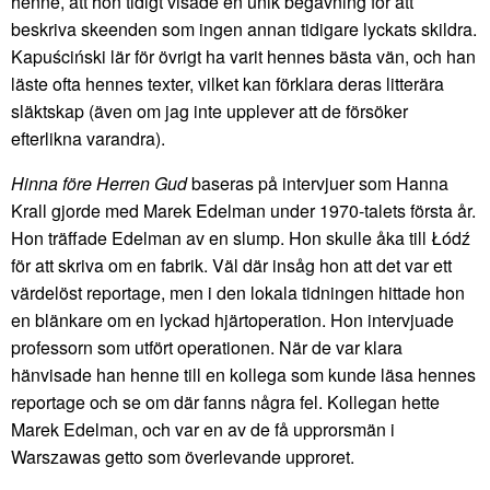
henne, att hon tidigt visade en unik begåvning för att
beskriva skeenden som ingen annan tidigare lyckats skildra.
Kapuściński lär för övrigt ha varit hennes bästa vän, och han
läste ofta hennes texter, vilket kan förklara deras litterära
släktskap (även om jag inte upplever att de försöker
efterlikna varandra).
Hinna före Herren Gud
baseras på intervjuer som Hanna
Krall gjorde med Marek Edelman under 1970-talets första år.
Hon träffade Edelman av en slump. Hon skulle åka till Łódź
för att skriva om en fabrik. Väl där insåg hon att det var ett
värdelöst reportage, men i den lokala tidningen hittade hon
en blänkare om en lyckad hjärtoperation. Hon intervjuade
professorn som utfört operationen. När de var klara
hänvisade han henne till en kollega som kunde läsa hennes
reportage och se om där fanns några fel. Kollegan hette
Marek Edelman, och var en av de få upprorsmän i
Warszawas getto som överlevande upproret.