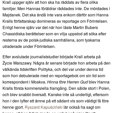
Krall uppger själv att hon ska ha räddats av flera olika
familjer. Men Hannas föräldrar räddades inte. De mördades i
Majdanek. Det ska ändå inte vara enkom därför som Hanna
Kralls författarskap domineras av reportage om Förintelsen.
Enligt henne själv var det när hon läste Martin Bubers
Chassidiska berättelser som en vilja uppstod att söka efter
resterna av de polsk-judiska samhällena, som tyskarna
utraderade under Förintelsen.
Efter avslutade journaliststudier började Krall arbeta på
Życie Warszawy. Några år senare började hon arbeta på den
välkända tidskriften Polityka, och det var under denna tid
som hon debuterade med en reportagebok om sin tid som
korrespondent i Moskva.
Hinna före Herren Gud
blev Hanna
Kralls första kommersiella framgång. Den sålde stort i Polen,
och blev snabbt översatt. Kanske inte så underligt, eftersom
hon i den lyfter ett ämne på ett sådant vis som väldigt få före
henne gjort.
Ryszard Kapuściński
lär också ha sagt om