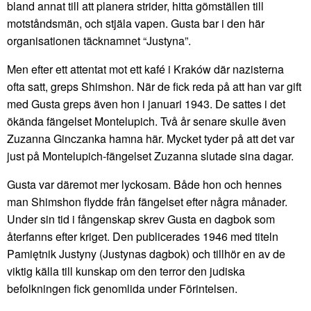
bland annat till att planera strider, hitta gömställen till
motståndsmän, och stjäla vapen. Gusta bar i den här
organisationen täcknamnet “Justyna”.
Men efter ett attentat mot ett kafé i Kraków där nazisterna
ofta satt, greps Shimshon. När de fick reda på att han var gift
med Gusta greps även hon i januari 1943. De sattes i det
ökända fängelset Montelupich. Två år senare skulle även
Zuzanna Ginczanka hamna här. Mycket tyder på att det var
just på Montelupich-fängelset Zuzanna slutade sina dagar.
Gusta var däremot mer lyckosam. Både hon och hennes
man Shimshon flydde från fängelset efter några månader.
Under sin tid i fångenskap skrev Gusta en dagbok som
återfanns efter kriget. Den publicerades 1946 med titeln
Pamiętnik Justyny (Justynas dagbok) och tillhör en av de
viktig källa till kunskap om den terror den judiska
befolkningen fick genomlida under Förintelsen.