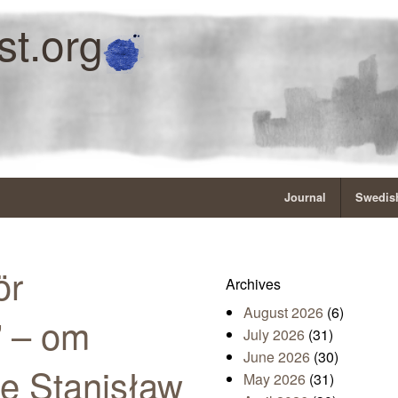
st.org
Journal
Swedish
ör
Archives
August 2026
(6)
” – om
July 2026
(31)
June 2026
(30)
e Stanisław
May 2026
(31)