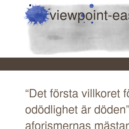
viewpoint-ea
“Det första villkoret f
odödlighet är döden
aforismernas mästar