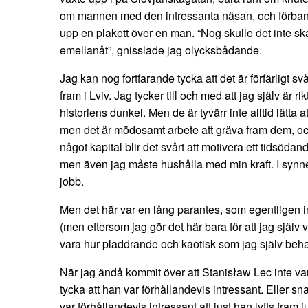
om mannen med den intressanta näsan, och förbanna
upp en plakett över en man. “Nog skulle det inte s
emellanåt”, gnisslade jag olycksbådande.
Jag kan nog fortfarande tycka att det är förfärligt svårt
fram i Lviv. Jag tycker till och med att jag själv är rik
historiens dunkel. Men de är tyvärr inte alltid lätta at
men det är mödosamt arbete att gräva fram dem, o
något kapital blir det svårt att motivera ett tidsödan
men även jag måste hushålla med min kraft. I synne
jobb.
Men det här var en lång parantes, som egentligen i
(men eftersom jag gör det här bara för att jag själv vil
vara hur pladdrande och kaotisk som jag själv beha
När jag ändå kommit över att Stanisław Lec inte va
tycka att han var förhållandevis intressant. Eller sna
var förhållandevis intressant att just han lyfts fram j