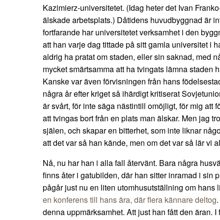
Kazimierz-universitetet. (Idag heter det Ivan Franko
älskade arbetsplats.) Dåtidens huvudbyggnad är 
fortfarande har universitetet verksamhet i den bygg
att han varje dag tittade på sitt gamla universitet 
aldrig ha pratat om staden, eller sin saknad, med n
mycket smärtsamma att ha tvingats lämna staden ha
Kanske var även förvisningen från hans födelsestad 
några år efter kriget så ihärdigt kritiserat Sovjet
är svårt, för inte säga nästintill omöjligt, för mig att
att tvingas bort från en plats man älskar. Men jag tro
själen, och skapar en bitterhet, som inte liknar någ
att det var så han kände, men om det var så lär vi al
Nå, nu har han i alla fall återvänt. Bara några hus
finns åter i gatubilden, där han sitter inramad i sin 
pågår just nu en liten utomhusutställning om hans l
en konferens till hans ära, där flera kännare deltog
.
denna uppmärksamhet. Att just han fått den äran. I 