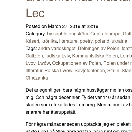
Lec
Posted on March 27, 2019 at 23:19.
Category:
by sophie engström
,
Centraleuropa
,
Gali
Kåseri
,
krönika
,
literature
,
poetry
,
poland
,
ukraina
Tags:
andra världskriget
,
Delningen av Polen
,
först
Galizien
,
judiska Lviv
,
Kommunistiska Polen
,
Lemb
Lvov
,
Lwów
,
Ockupationen av Polen
,
Polen under m
litteratur
,
Polska Lwów
,
Sovjetunionen
,
Stalin
,
Stan
Ginczanka
Det är egentligen bara några husväggar mellan os
mig. Och några decennier. Ty det var 110 år sedan i
staden som då kallades Lemberg. Men minnet av ho
snarare har återuppstått.
För några månader sedan upptäckte jag en plakett vi
växte upp i på Slovjanskagatan, bara runt om knuten 