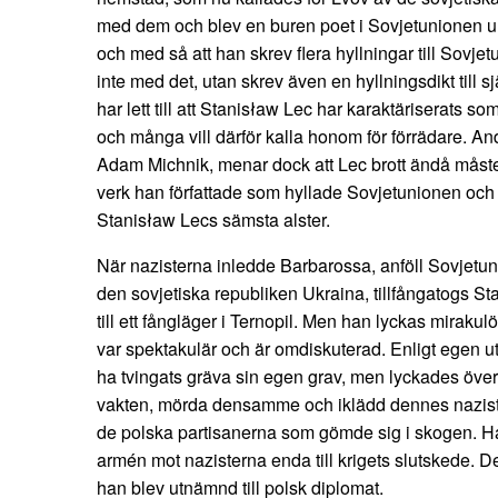
med dem och blev en buren poet i Sovjetunionen und
och med så att han skrev flera hyllningar till Sovj
inte med det, utan skrev även en hyllningsdikt till sj
har lett till att Stanisław Lec har karaktäriserats s
och många vill därför kalla honom för förrädare. And
Adam Michnik, menar dock att Lec brott ändå måst
verk han författade som hyllade Sovjetunionen och 
Stanisław Lecs sämsta alster.
När nazisterna inledde Barbarossa, anföll Sovjetun
den sovjetiska republiken Ukraina, tillfångatogs S
till ett fångläger i Ternopil. Men han lyckas mirakulös
var spektakulär och är omdiskuterad. Enligt egen uts
ha tvingats gräva sin egen grav, men lyckades öve
vakten, mörda densamme och iklädd dennes nazistiska
de polska partisanerna som gömde sig i skogen. Han
armén mot nazisterna enda till krigets slutskede. D
han blev utnämnd till polsk diplomat.