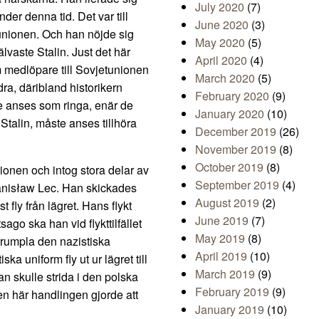
July 2020
(7)
er denna tid. Det var till
June 2020
(3)
etunionen. Och han nöjde sig
May 2020
(5)
älvaste Stalin. Just det här
April 2020
(4)
om medlöpare till Sovjetunionen
March 2020
(5)
ra, däribland historikern
February 2020
(9)
e anses som ringa, enär de
January 2020
(10)
Stalin, måste anses tillhöra
December 2019
(26)
November 2019
(8)
October 2019
(8)
ionen och intog stora delar av
September 2019
(4)
tanisław Lec. Han skickades
August 2019
(2)
t fly från lägret. Hans flykt
June 2019
(7)
ago ska han vid flykttilfället
May 2019
(8)
rrumpla den nazistiska
April 2019
(10)
 uniform fly ut ur lägret till
March 2019
(9)
 skulle strida i den polska
February 2019
(9)
en här handlingen gjorde att
January 2019
(10)