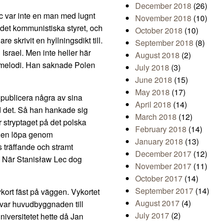
December 2018
(26)
c var inte en man med lugnt
November 2018
(10)
det kommunistiska styret, och
October 2018
(10)
e skrivit en hyllningsdikt till.
September 2018
(8)
 Israel. Men inte heller här
August 2018
(2)
ns melodi. Han saknade Polen
July 2018
(3)
June 2018
(15)
May 2018
(17)
e publicera några av sina
April 2018
(14)
d det. Så han hankade sig
March 2018
(12)
r stryptaget på det polska
February 2018
(14)
rigen löpa genom
January 2018
(13)
 träffande och stramt
December 2017
(12)
t. När Stanisław Lec dog
November 2017
(11)
October 2017
(14)
September 2017
(14)
ykort fäst på väggen. Vykortet
August 2017
(4)
 var huvudbyggnaden till
July 2017
(2)
niversitetet hette då Jan