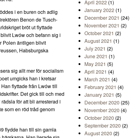
April 2022
(1)
January 2022
(1)
föddes i en buren och adlig
December 2021
(24)
kdirektören Benon de Tusch-
November 2021
(2)
ldskriget bröt ut flyttade
October 2021
(2)
blivit Lwów och befann sig i
August 2021
(1)
Polen äntligen blivit
July 2021
(2)
 Preussen, Habsburgska
June 2021
(1)
May 2021
(5)
era sig allt mer för socialism
April 2021
(4)
oet umgicks han i kretsar
March 2021
(4)
 Han flyttade från Lwów till
February 2021
(4)
skrifter. Det gick till och med
January 2021
(5)
rädsla för att bli arresterad i
December 2020
(25)
pte som en röd tråd genom
November 2020
(4)
October 2020
(2)
September 2020
(2)
 flydde han till sin gamla
August 2020
(2)
 härskarna. Han lierade sig