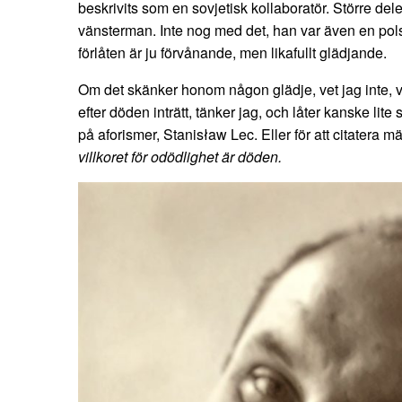
beskrivits som en sovjetisk kollaboratör. Större delen
vänsterman. Inte nog med det, han var även en polsk 
förlåten är ju förvånande, men likafullt glädjande.
Om det skänker honom någon glädje, vet jag inte, 
efter döden inträtt, tänker jag, och låter kanske li
på aforismer, Stanisław Lec. Eller för att citatera m
villkoret för odödlighet är döden.