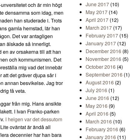
June 2017
(10)
-unversitetet och är min högt
May 2017
(14)
inte densamma som idag, men
April 2017
(12)
naden han studerade i. Trots
March 2017
(17)
i hans gamla hemstad, lär han
February 2017
(15)
ågon. Det var antagligen
January 2017
(12)
n älskade så innerligt.
December 2016
(8)
en av orsakerna till att han
November 2016
(5)
unionen och kommunismen. Det
October 2016
(4)
 föreställa mig vad det innebär
September 2016
(1)
r att det gräver djupa sår i
August 2016
(2)
on annan besvikelse. Jag tror
July 2016
(1)
drig få veta.
June 2016
(12)
väggar från mig. Hans ansikte
May 2016
(9)
plakett. I Ivan Franko-parken
April 2016
(5)
iv.
I helgen var det dessutom
March 2016
(10)
 Lite oväntat är ändå all
February 2016
(6)
flera decennier har han bara
January 2016
(11)