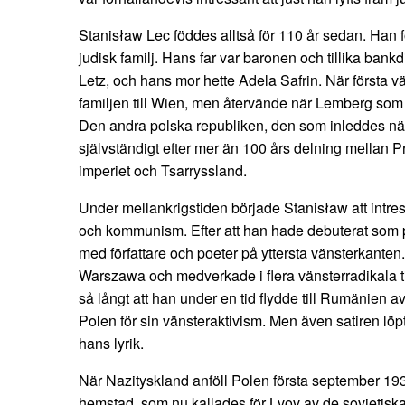
Stanisław Lec föddes alltså för 110 år sedan. Han 
judisk familj. Hans far var baronen och tillika ban
Letz, och hans mor hette Adela Safrin. När första vär
familjen till Wien, men återvände när Lemberg som 
Den andra polska republiken, den som inleddes när 
självständigt efter mer än 100 års delning mellan
imperiet och Tsarryssland.
Under mellankrigstiden började Stanisław att intress
och kommunism. Efter att han hade debuterat som p
med författare och poeter på yttersta vänsterkanten.
Warszawa och medverkade i flera vänsterradikala tid
så långt att han under en tid flydde till Rumänien av 
Polen för sin vänsteraktivism. Men även satiren lö
hans lyrik.
När Nazityskland anföll Polen första september 1939
hemstad, som nu kallades för Lvov av de sovjetiska