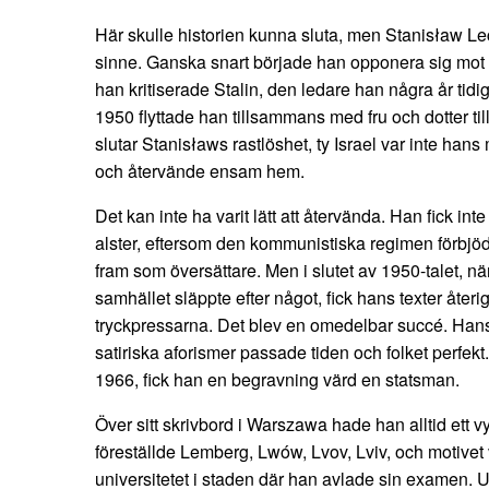
Här skulle historien kunna sluta, men Stanisław Le
sinne. Ganska snart började han opponera sig mot 
han kritiserade Stalin, den ledare han några år tidigar
1950 flyttade han tillsammans med fru och dotter till
slutar Stanisławs rastlöshet, ty Israel var inte ha
och återvände ensam hem.
Det kan inte ha varit lätt att återvända. Han fick int
alster, eftersom den kommunistiska regimen förbjö
fram som översättare. Men i slutet av 1950-talet, nä
samhället släppte efter något, fick hans texter åte
tryckpressarna. Det blev en omedelbar succé. Hans
satiriska aforismer passade tiden och folket perfek
1966, fick han en begravning värd en statsman.
Över sitt skrivbord i Warszawa hade han alltid ett v
föreställde Lemberg, Lwów, Lvov, Lviv, och motivet
universitetet i staden där han avlade sin examen. U