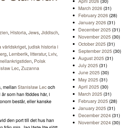
April 2026
(30)
March 2026
(31)
February 2026
(28)
January 2026
(31)
December 2025
(31)
zien
,
Historia
,
Jews
,
Jiddisch
,
November 2025
(30)
October 2025
(31)
a världskriget
,
judisk historia i
September 2025
(30)
erg
,
Lemberik
,
litteratur
,
Lviv
,
August 2025
(31)
ellankrigstiden
,
Polsk
July 2025
(31)
isław Lec
,
Zuzanna
June 2025
(30)
May 2025
(31)
April 2025
(30)
s, mellan
Stanisław Lec
och
March 2025
(31)
 år som han föddes här, i
February 2025
(28)
nom består, eller kanske
January 2025
(31)
December 2024
(31)
d den port till det hus han
November 2024
(30)
från mig. Jag läste lite slött