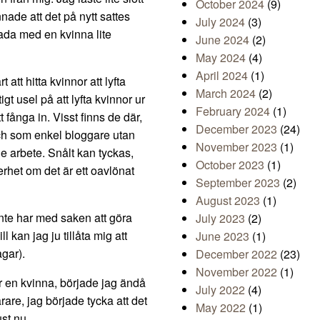
October 2024
(9)
de att det på nytt sattes
July 2024
(3)
kada med en kvinna lite
June 2024
(2)
May 2024
(4)
April 2024
(1)
 att hitta kvinnor att lyfta
March 2024
(2)
tigt usel på att lyfta kvinnor ur
February 2024
(1)
t fånga in. Visst finns de där,
December 2023
(24)
ch som enkel bloggare utan
November 2023
(1)
de arbete. Snålt kan tyckas,
October 2023
(1)
rhet om det är ett oavlönat
September 2023
(2)
August 2023
(1)
nte har med saken att göra
July 2023
(2)
l kan jag ju tillåta mig att
June 2023
(1)
gar).
December 2022
(23)
November 2022
(1)
r en kvinna, började jag ändå
July 2022
(4)
rare, jag började tycka att det
May 2022
(1)
ust nu.