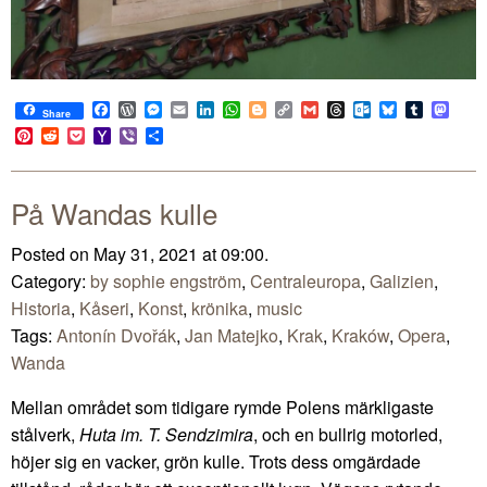
Facebook
WordPress
Messenger
Email
LinkedIn
WhatsApp
Blogger
Copy
Gmail
Threads
Outlook.com
Bluesky
Tumblr
Mast
Share
Link
Pinterest
Reddit
Pocket
Yahoo
Viber
Share
Mail
På Wandas kulle
Posted on May 31, 2021 at 09:00.
Category:
by sophie engström
,
Centraleuropa
,
Galizien
,
Historia
,
Kåseri
,
Konst
,
krönika
,
music
Tags:
Antonín Dvořák
,
Jan Matejko
,
Krak
,
Kraków
,
Opera
,
Wanda
Mellan området som tidigare rymde Polens märkligaste
stålverk,
Huta im. T. Sendzimira
, och en bullrig motorled,
höjer sig en vacker, grön kulle. Trots dess omgärdade