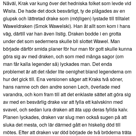
Nåväl, Krak var kung över det hedniska folket som levde vid
Wisła. De hade det dock besvärligt, ty de plågades av en
glupsk och lättretad drake som (möjligen) lystade till tilltalet
Waweldraken (Smok Wawelski). Han åt allt som kom i hans
väg, därtill var han även listig. Draken bodde i en grotta
under det som sedermera skulle bli slottet Wawel. Man
började därför smida planer för hur man för gott skulle kunna
göra sig av med draken, och som med många sagor (om
man får kalla legender så) lyckades man. Det enda
problemet är att det råder lite oenighet bland legenderna om
hur det gick till. Ena versionen säger att Kraks två söner,
hans namne och den andre sonen Lech, överlade med
varandra, och kom fram till att det enklaste sättet att göra sig
av med en besvärlig drake var att fylla ett kalvskinn med
svavel, och sedan lura draken att äta upp deras fyllda kalv.
Planen lyckades, draken var slug men också sugen på att
sluka det mesta, och lär därmed gått en hiskelig död till
mötes. Efter att draken var död började de två bröderna träta