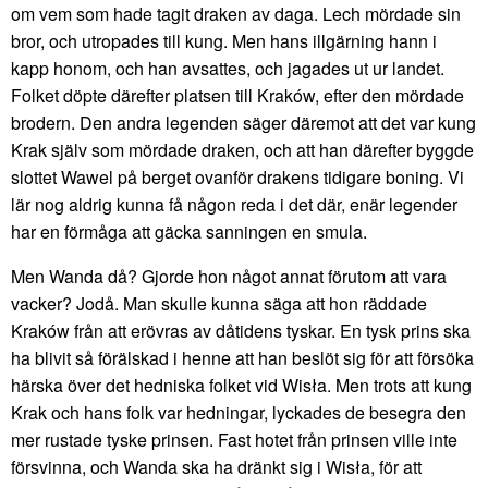
om vem som hade tagit draken av daga. Lech mördade sin
bror, och utropades till kung. Men hans illgärning hann i
kapp honom, och han avsattes, och jagades ut ur landet.
Folket döpte därefter platsen till Kraków, efter den mördade
brodern. Den andra legenden säger däremot att det var kung
Krak själv som mördade draken, och att han därefter byggde
slottet Wawel på berget ovanför drakens tidigare boning. Vi
lär nog aldrig kunna få någon reda i det där, enär legender
har en förmåga att gäcka sanningen en smula.
Men Wanda då? Gjorde hon något annat förutom att vara
vacker? Jodå. Man skulle kunna säga att hon räddade
Kraków från att erövras av dåtidens tyskar. En tysk prins ska
ha blivit så förälskad i henne att han beslöt sig för att försöka
härska över det hedniska folket vid Wisła. Men trots att kung
Krak och hans folk var hedningar, lyckades de besegra den
mer rustade tyske prinsen. Fast hotet från prinsen ville inte
försvinna, och Wanda ska ha dränkt sig i Wisła, för att