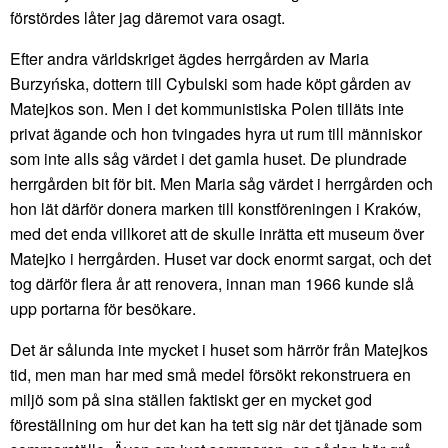
förstördes låter jag däremot vara osagt.
Efter andra världskriget ägdes herrgården av Maria
Burzyńska, dottern till Cybulski som hade köpt gården av
Matejkos son. Men i det kommunistiska Polen tilläts inte
privat ägande och hon tvingades hyra ut rum till människor
som inte alls såg värdet i det gamla huset. De plundrade
herrgården bit för bit. Men Maria såg värdet i herrgården och
hon lät därför donera marken till konstföreningen i Kraków,
med det enda villkoret att de skulle inrätta ett museum över
Matejko i herrgården. Huset var dock enormt sargat, och det
tog därför flera år att renovera, innan man 1966 kunde slå
upp portarna för besökare.
Det är sålunda inte mycket i huset som härrör från Matejkos
tid, men man har med små medel försökt rekonstruera en
miljö som på sina ställen faktiskt ger en mycket god
föreställning om hur det kan ha tett sig när det tjänade som