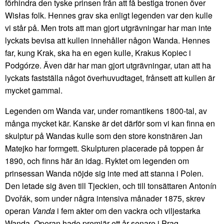
förhindra den tyske prinsen från att få bestiga tronen över
Wisłas folk. Hennes grav ska enligt legenden var den kulle
vi står på. Men trots att man gjort utgrävningar har man inte
lyckats bevisa att kullen innehåller någon Wanda. Hennes
far, kung Krak, ska ha en egen kulle, Krakus Kopiec i
Podgórze. Även där har man gjort utgrävningar, utan att ha
lyckats fastställa något överhuvudtaget, frånsett att kullen är
mycket gammal.
Legenden om Wanda var, under romantikens 1800-tal, av
många mycket kär. Kanske är det därför som vi kan finna en
skulptur på Wandas kulle som den store konstnären Jan
Matejko har formgett. Skulpturen placerade på toppen år
1890, och finns här än idag. Ryktet om legenden om
prinsessan Wanda nöjde sig inte med att stanna i Polen.
Den letade sig även till Tjeckien, och till tonsättaren Antonín
Dvořák, som under några intensiva månader 1875, skrev
operan
Vanda
i fem akter om den vackra och viljestarka
Wanda. Operan hade premiär ett år senare i Prag.