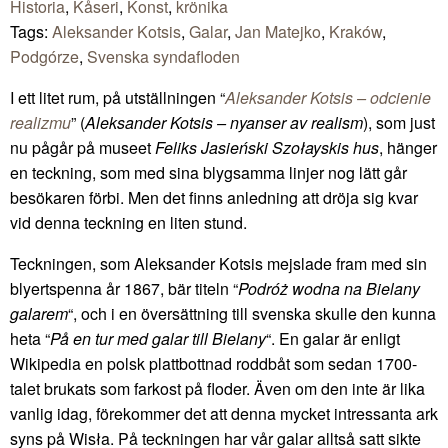
Historia
,
Kåseri
,
Konst
,
krönika
Tags:
Aleksander Kotsis
,
Galar
,
Jan Matejko
,
Kraków
,
Podgórze
,
Svenska syndafloden
I ett litet rum, på utställningen “
Aleksander Kotsis – odcienie
realizmu
” (
Aleksander Kotsis – nyanser av realism
), som just
nu pågår på museet
Feliks Jasieński Szołayskis hus
, hänger
en teckning, som med sina blygsamma linjer nog lätt går
besökaren förbi. Men det finns anledning att dröja sig kvar
vid denna teckning en liten stund.
Teckningen, som Aleksander Kotsis mejslade fram med sin
blyertspenna år 1867, bär titeln “
Podróż wodna na Bielany
galarem
“, och i en översättning till svenska skulle den kunna
heta “
På en tur med galar till Bielany
“. En galar är enligt
Wikipedia en polsk plattbottnad roddbåt som sedan 1700-
talet brukats som farkost på floder. Även om den inte är lika
vanlig idag, förekommer det att denna mycket intressanta ark
syns på Wisła. På teckningen har vår galar alltså satt sikte