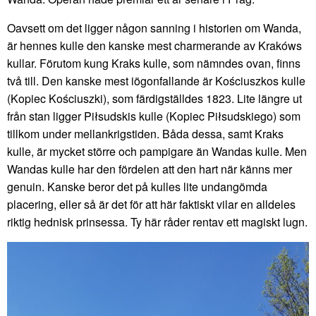
Oavsett om det ligger någon sanning i historien om Wanda,
är hennes kulle den kanske mest charmerande av Krakóws
kullar. Förutom kung Kraks kulle, som nämndes ovan, finns
två till. Den kanske mest iögonfallande är Kościuszkos kulle
(Kopiec Kościuszki), som färdigställdes 1823. Lite längre ut
från stan ligger Piłsudskis kulle (Kopiec Piłsudskiego) som
tillkom under mellankrigstiden. Båda dessa, samt Kraks
kulle, är mycket större och pampigare än Wandas kulle. Men
Wandas kulle har den fördelen att den hart när känns mer
genuin. Kanske beror det på kulles lite undangömda
placering, eller så är det för att här faktiskt vilar en alldeles
riktig hednisk prinsessa. Ty här råder rentav ett magiskt lugn.