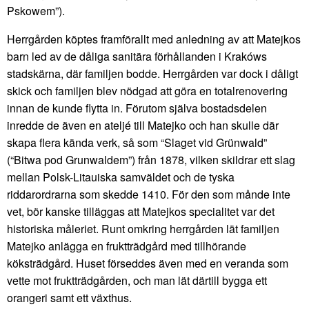
Pskowem”).
Herrgården köptes framförallt med anledning av att Matejkos
barn led av de dåliga sanitära förhållanden i Krakóws
stadskärna, där familjen bodde. Herrgården var dock i dåligt
skick och familjen blev nödgad att göra en totalrenovering
innan de kunde flytta in. Förutom själva bostadsdelen
inredde de även en ateljé till Matejko och han skulle där
skapa flera kända verk, så som “Slaget vid Grünwald”
(“Bitwa pod Grunwaldem”) från 1878, vilken skildrar ett slag
mellan Polsk-Litauiska samväldet och de tyska
riddarordrarna som skedde 1410. För den som månde inte
vet, bör kanske tilläggas att Matejkos specialitet var det
historiska måleriet. Runt omkring herrgården lät familjen
Matejko anlägga en fruktträdgård med tillhörande
köksträdgård. Huset förseddes även med en veranda som
vette mot fruktträdgården, och man lät därtill bygga ett
orangeri samt ett växthus.