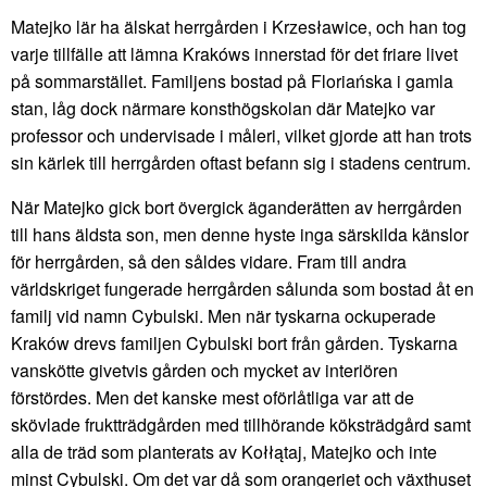
Matejko lär ha älskat herrgården i Krzesławice, och han tog
varje tillfälle att lämna Krakóws innerstad för det friare livet
på sommarstället. Familjens bostad på Floriańska i gamla
stan, låg dock närmare konsthögskolan där Matejko var
professor och undervisade i måleri, vilket gjorde att han trots
sin kärlek till herrgården oftast befann sig i stadens centrum.
När Matejko gick bort övergick äganderätten av herrgården
till hans äldsta son, men denne hyste inga särskilda känslor
för herrgården, så den såldes vidare. Fram till andra
världskriget fungerade herrgården sålunda som bostad åt en
familj vid namn Cybulski. Men när tyskarna ockuperade
Kraków drevs familjen Cybulski bort från gården. Tyskarna
vanskötte givetvis gården och mycket av interiören
förstördes. Men det kanske mest oförlåtliga var att de
skövlade fruktträdgården med tillhörande köksträdgård samt
alla de träd som planterats av Kołłątaj, Matejko och inte
minst Cybulski. Om det var då som orangeriet och växthuset