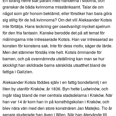
En sträng herre står parant med händerna i sidorna, och
granskar de båda kvinnorna misstänksamt. Talar de om
något som gör honom beklämd, eller försöker han bara göra
sig stilig för de två kvinnorna? Om det vill Aleksander Kotsis
inte förtälja. Hans teckning ger osedvanligt mycket spelrum
för den fria fantasin. Kanske berodde det på att temat för
målningarna inte intresserade Kotsis. Han var intresserad av
konsten för konstens sak. Inte för dess motiv, säger de lärde.
Men det stämmer förstås inte helt. Kotsis ömmande för
barnen, och på ovannämnda utställning kan man se hur
skickligt han skildrade barns särskilda utsatthet bland de
fattiga i Galizien.
Aleksander Kotsis föddes själv i en fattig bondefamilj i en
liten by utanför Kraków, år 1836. Byn hette Ludwinów, och
ingår idag bland de mer centrala stadsdelarna i Kraków. När
han var 14 år kom han in på konsthögskolan i Kraków, och
blev nära vän med den store konstnären Jan Matejko. Tio år
senare studerade han även i Wien. När han återvände till