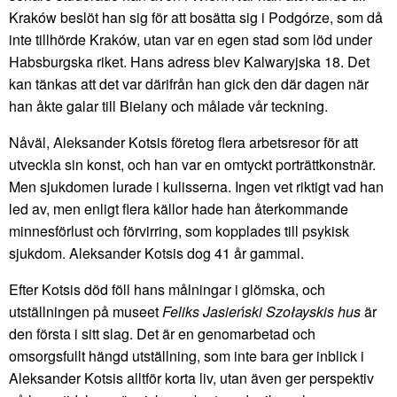
Kraków beslöt han sig för att bosätta sig i Podgórze, som då
inte tillhörde Kraków, utan var en egen stad som löd under
Habsburgska riket. Hans adress blev Kalwaryjska 18. Det
kan tänkas att det var därifrån han gick den där dagen när
han åkte galar till Bielany och målade vår teckning.
Nåväl, Aleksander Kotsis företog flera arbetsresor för att
utveckla sin konst, och han var en omtyckt porträttkonstnär.
Men sjukdomen lurade i kulisserna. Ingen vet riktigt vad han
led av, men enligt flera källor hade han återkommande
minnesförlust och förvirring, som kopplades till psykisk
sjukdom. Aleksander Kotsis dog 41 år gammal.
Efter Kotsis död föll hans målningar i glömska, och
utställningen på museet
Feliks Jasieński Szołayskis hus
är
den första i sitt slag. Det är en genomarbetad och
omsorgsfullt hängd utställning, som inte bara ger inblick i
Aleksander Kotsis alltför korta liv, utan även ger perspektiv