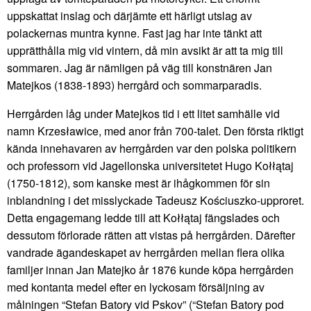
uppskattat inslag och därjämte ett härligt utslag av
polackernas muntra kynne. Fast jag har inte tänkt att
upprätthålla mig vid vintern, då min avsikt är att ta mig till
sommaren. Jag är nämligen på väg till konstnären Jan
Matejkos (1838-1893) herrgård och sommarparadis.
Herrgården låg under Matejkos tid i ett litet samhälle vid
namn Krzesławice, med anor från 700-talet. Den första riktigt
kända innehavaren av herrgården var den polska politikern
och professorn vid Jagellonska universitetet Hugo Kołłątaj
(1750-1812), som kanske mest är ihågkommen för sin
inblandning i det misslyckade Tadeusz Kościuszko-upproret.
Detta engagemang ledde till att Kołłątaj fängslades och
dessutom förlorade rätten att vistas på herrgården. Därefter
vandrade ägandeskapet av herrgården mellan flera olika
familjer innan Jan Matejko år 1876 kunde köpa herrgården
med kontanta medel efter en lyckosam försäljning av
målningen “Stefan Batory vid Pskov” (“Stefan Batory pod