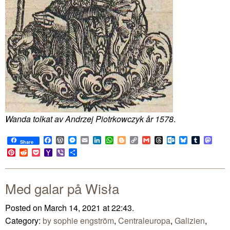
Wanda tolkat av Andrzej Piotrkowczyk år 1578
.
Facebook
WordPress
Messenger
Email
LinkedIn
WhatsApp
Blogger
Copy
Gmail
Threads
Outlook.com
Bluesky
Tumblr
Mast
Share
Link
Pinterest
Reddit
Pocket
Yahoo
Viber
Share
Mail
Med galar på Wisła
Posted on March 14, 2021 at 22:43.
Category:
by sophie engström
,
Centraleuropa
,
Galizien
,