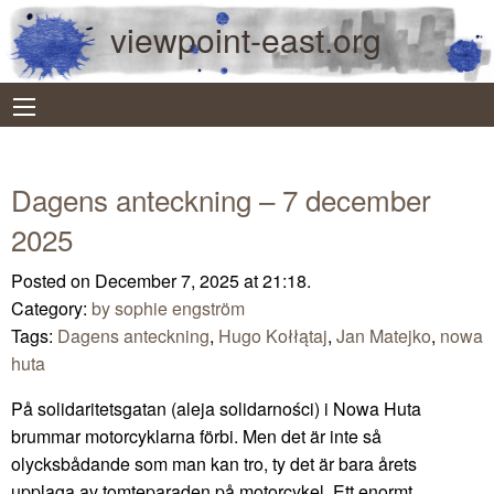
viewpoint-east.org
Dagens anteckning – 7 december
2025
Posted on December 7, 2025 at 21:18.
Category:
by sophie engström
Tags:
Dagens anteckning
,
Hugo Kołłątaj
,
Jan Matejko
,
nowa
huta
På solidaritetsgatan (aleja solidarności) i Nowa Huta
brummar motorcyklarna förbi. Men det är inte så
olycksbådande som man kan tro, ty det är bara årets
upplaga av tomteparaden på motorcykel. Ett enormt