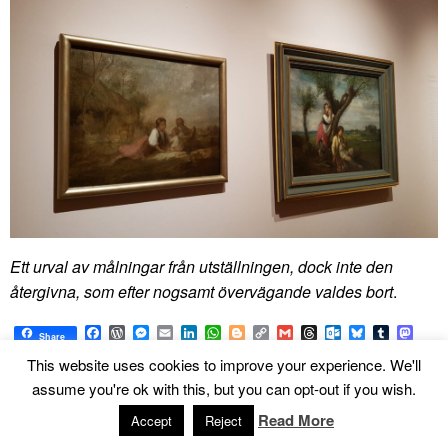
Ett urval av målningar från utställningen, dock inte den
återgivna, som efter nogsamt övervägande valdes bort
.
Facebook
WordPress
Messenger
Email
LinkedIn
WhatsApp
Blogger
Copy
Gmail
Threads
Outlook.com
Bluesky
Tumblr
Mast
Share
Link
Pinterest
Reddit
Pocket
Yahoo
Viber
Share
This website uses cookies to improve your experience. We'll
Mail
assume you're ok with this, but you can opt-out if you wish.
En hemvändare
Read More
Accept
Reject