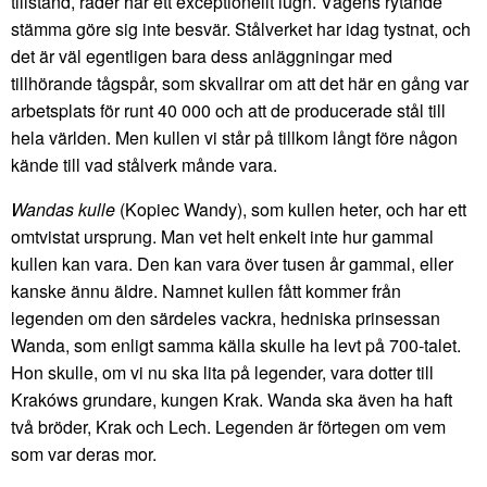
tillstånd, råder här ett exceptionellt lugn. Vägens rytande
stämma göre sig inte besvär. Stålverket har idag tystnat, och
det är väl egentligen bara dess anläggningar med
tillhörande tågspår, som skvallrar om att det här en gång var
arbetsplats för runt 40 000 och att de producerade stål till
hela världen. Men kullen vi står på tillkom långt före någon
kände till vad stålverk månde vara.
Wandas kulle
(Kopiec Wandy), som kullen heter, och har ett
omtvistat ursprung. Man vet helt enkelt inte hur gammal
kullen kan vara. Den kan vara över tusen år gammal, eller
kanske ännu äldre. Namnet kullen fått kommer från
legenden om den särdeles vackra, hedniska prinsessan
Wanda, som enligt samma källa skulle ha levt på 700-talet.
Hon skulle, om vi nu ska lita på legender, vara dotter till
Krakóws grundare, kungen Krak. Wanda ska även ha haft
två bröder, Krak och Lech. Legenden är förtegen om vem
som var deras mor.