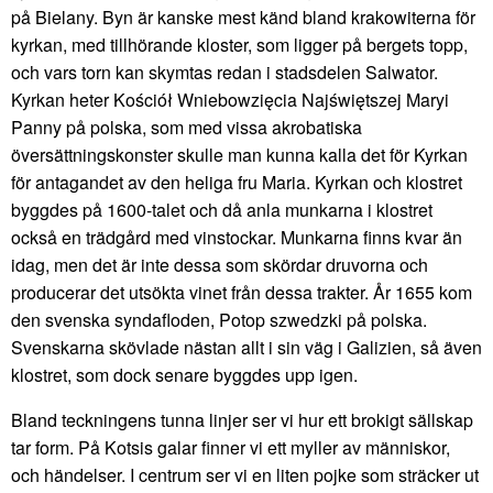
på Bielany. Byn är kanske mest känd bland krakowiterna för
kyrkan, med tillhörande kloster, som ligger på bergets topp,
och vars torn kan skymtas redan i stadsdelen Salwator.
Kyrkan heter Kościół Wniebowzięcia Najświętszej Maryi
Panny på polska, som med vissa akrobatiska
översättningskonster skulle man kunna kalla det för Kyrkan
för antagandet av den heliga fru Maria. Kyrkan och klostret
byggdes på 1600-talet och då anla munkarna i klostret
också en trädgård med vinstockar. Munkarna finns kvar än
idag, men det är inte dessa som skördar druvorna och
producerar det utsökta vinet från dessa trakter. År 1655 kom
den svenska syndafloden, Potop szwedzki på polska.
Svenskarna skövlade nästan allt i sin väg i Galizien, så även
klostret, som dock senare byggdes upp igen.
Bland teckningens tunna linjer ser vi hur ett brokigt sällskap
tar form. På Kotsis galar finner vi ett myller av människor,
och händelser. I centrum ser vi en liten pojke som sträcker ut