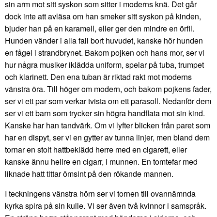
sin arm mot sitt syskon som sitter i moderns knä. Det går
dock inte att avläsa om han smeker sitt syskon på kinden,
bjuder han på en karamell, eller ger den mindre en örfil.
Hunden vänder i alla fall bort huvudet, kanske hör hunden
en fågel i strandbrynet. Bakom pojken och hans mor, ser vi
hur några musiker iklädda uniform, spelar på tuba, trumpet
och klarinett. Den ena tuban är riktad rakt mot moderns
vänstra öra. Till höger om modern, och bakom pojkens fader,
ser vi ett par som verkar tvista om ett parasoll. Nedanför dem
ser vi ett barn som trycker sin högra handflata mot sin kind.
Kanske har han tandvärk. Om vi lyfter blicken från paret som
har en dispyt, ser vi en gytter av tunna linjer, men bland dem
tornar en stolt hattbeklädd herre med en cigarett, eller
kanske ännu hellre en cigarr, i munnen. En tomtefar med
liknade hatt tittar ömsint på den rökande mannen.
I teckningens vänstra hörn ser vi tornen till ovannämnda
kyrka spira på sin kulle. Vi ser även två kvinnor i samspråk.