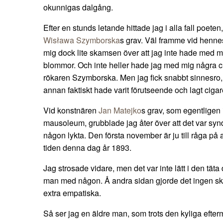
okunnigas dalgång.
Efter en stunds letande hittade jag i alla fall poeten
Wisława Szymborska
s grav. Väl framme vid henn
mig dock lite skamsen över att jag inte hade med mig
blommor. Och inte heller hade jag med mig några ciga
rökaren Szymborska. Men jag fick snabbt sinnesro,
annan faktiskt hade varit förutseende och lagt ciga
Vid konstnären
Jan Matejko
s grav, som egentligen i
mausoleum, grubblade jag åter över att det var synd
någon lykta. Den första november är ju till råga på
tiden denna dag år 1893.
Jag strosade vidare, men det var inte lätt i den tät
man med någon. Å andra sidan gjorde det ingen skada
extra empatiska.
Så ser jag en äldre man, som trots den kyliga efte