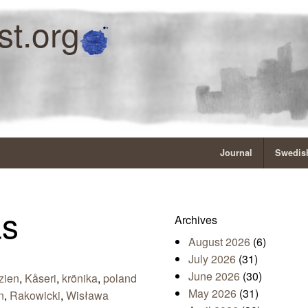
st.org
Journal
Swedish
as
Archives
August 2026
(6)
July 2026
(31)
June 2026
(30)
zien
,
Kåseri
,
krönika
,
poland
May 2026
(31)
n
,
Rakowicki
,
Wisława