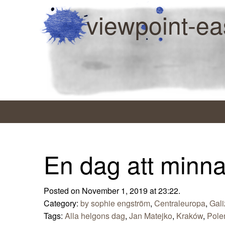
viewpoint-ea
En dag att minn
Posted on November 1, 2019 at 23:22.
Category:
by sophie engström
,
Centraleuropa
,
Gali
Tags:
Alla helgons dag
,
Jan Matejko
,
Kraków
,
Pole