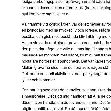
lediga parkeringsplatser. Spårvagnarna åt båda håll
skapades dessutom en enorm kroki (trafikstockning),
hjul kom vare sig hit eller dit.
Väl framme vid kyrkogården var det ett myller av fol
en kyrkogård med så mycket liv och rörelse. Några v
besöka, och gick med bestämda kliv i riktning mot 
Andra vimsade runt bland gravstenarna, och hade väl
den plats där någon de ville minnas låg. Ur några hö
mässade en monoton röst något, för mig, helt frä
högtalare hördes en soundcheck. Det vankades tyd
Mellan gravarna stod man och pratade, någon stämd
Det rådde en febril aktivitet överallt på kyrkogårde
lyktor och blommor.
Och när jag stod där i detta myller av människor, d
sinnesrörelse. Det slog mig nämligen att Alla helgo
döden. Den handlar om de levandes minne. Det är
högtidlighållit, utan livet. Se där hur det är för såda