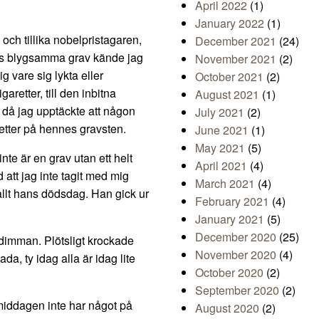
April 2022
(1)
January 2022
(1)
, och tillika nobelpristagaren,
December 2021
(24)
es blygsamma grav kände jag
November 2021
(2)
 vare sig lykta eller
October 2021
(2)
retter, till den inbitna
August 2021
(1)
 då jag upptäckte att någon
July 2021
(2)
retter på hennes gravsten.
June 2021
(1)
May 2021
(5)
nte är en grav utan ett helt
April 2021
(4)
 att jag inte tagit med mig
March 2021
(4)
 allt hans dödsdag. Han gick ur
February 2021
(4)
January 2021
(5)
December 2020
(25)
a dimman. Plötsligt krockade
November 2020
(4)
, ty idag alla är idag lite
October 2020
(2)
September 2020
(2)
rmiddagen inte har något på
August 2020
(2)