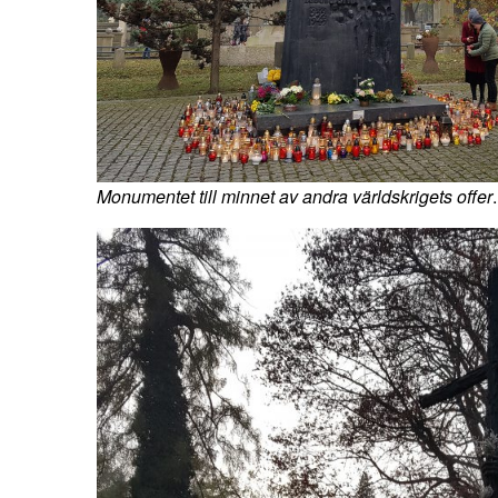
Monumentet till minnet av andra världskrigets offer
.