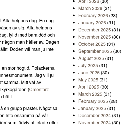
April 2026
(30)
March 2026
(31)
February 2026
(28)
å Alla helgons dag. En dag
January 2026
(31)
 väsen av sig. Alla helgons
December 2025
(31)
g dag, fylld med bara död och
November 2025
(30)
r någon man håller av. Dagen
October 2025
(31)
ållit. Döden vill man ju inte
September 2025
(30)
August 2025
(31)
July 2025
(31)
 en stor högtid. Polackerna
June 2025
(30)
minnesmonument. Jag vill ju
May 2025
(31)
det samma. Mitt val av
April 2025
(30)
ikyrkogården (
Cmentarz
March 2025
(31)
 hälft.
February 2025
(28)
på en grupp präster. Något sa
January 2025
(31)
igen inte ensamma på vår
December 2024
(31)
er som förtvivlat letade efter
November 2024
(30)