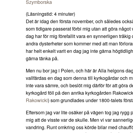
Szymborska
(Läsningstid:
4
minuter)
Det är idag den första november, och således ocks
som tidigare passerat förbi mig utan att göra något
dag har för mig förefallit vara en synnerligen tråki
andra dysterheter som kommer med att man förlora
har helt enkelt varit en dag jag inte gärna högtidligh
gärna tänka på.
Men nu bor jag i Polen, och här är Alla helgons dag
vallfärdas en dag som denna till kyrkogårdar och 
inte vara sämre, och beslöt mig därför för att göra 
kyrkogård föll på den anrika kyrkogården Rakowick
Rakowicki
) som grundlades under 1800-talets första
Eftersom jag var lite osäker på vägen tog jag rygg 
mig att de visste var de skulle. Men vi var sannerl
vandring. Runt omkring oss körde bilar med chaufför