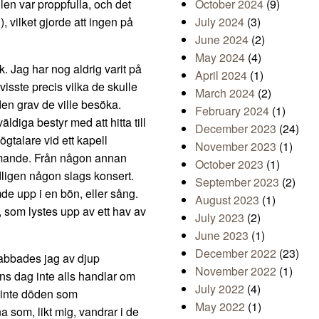
en var proppfulla, och det
October 2024
(9)
 vilket gjorde att ingen på
July 2024
(3)
June 2024
(2)
May 2024
(4)
k. Jag har nog aldrig varit på
April 2024
(1)
isste precis vilka de skulle
March 2024
(2)
den grav de ville besöka.
February 2024
(1)
diga bestyr med att hitta till
December 2023
(24)
gtalare vid ett kapell
November 2023
(1)
mmande. Från någon annan
October 2023
(1)
ligen någon slags konsert.
September 2023
(2)
e upp i en bön, eller sång.
August 2023
(1)
n, som lystes upp av ett hav av
July 2023
(2)
June 2023
(1)
December 2022
(23)
rabbades jag av djup
November 2022
(1)
ns dag inte alls handlar om
July 2022
(4)
 inte döden som
May 2022
(1)
na som, likt mig, vandrar i de