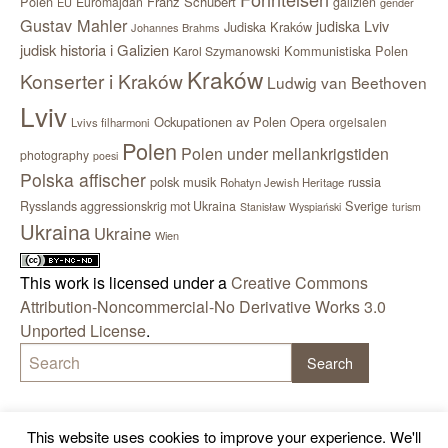
Polen
Franz Schubert
Euromajdan
galizien
EU
gender
Gustav Mahler
judiska Lviv
Judiska Kraków
Johannes Brahms
judisk historia i Galizien
Kommunistiska Polen
Karol Szymanowski
Kraków
Konserter i Kraków
Ludwig van Beethoven
Lviv
Ockupationen av Polen
Opera
orgelsalen
Lvivs filharmoni
Polen
Polen under mellankrigstiden
photography
poesi
Polska affischer
polsk musik
russia
Rohatyn Jewish Heritage
Sverige
Rysslands aggressionskrig mot Ukraina
Stanisław Wyspiański
turism
Ukraina
Ukraine
Wien
This work is licensed under a
Creative Commons
Attribution-Noncommercial-No Derivative Works 3.0
Unported License
.
This website uses cookies to improve your experience. We'll