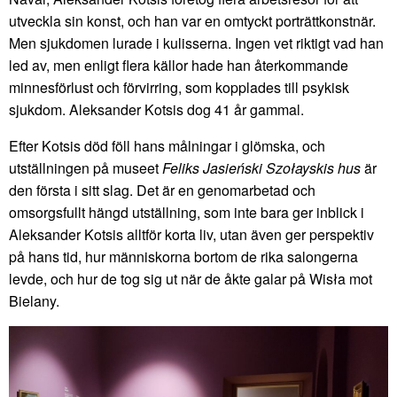
utveckla sin konst, och han var en omtyckt porträttkonstnär.
Men sjukdomen lurade i kulisserna. Ingen vet riktigt vad han
led av, men enligt flera källor hade han återkommande
minnesförlust och förvirring, som kopplades till psykisk
sjukdom. Aleksander Kotsis dog 41 år gammal.
Efter Kotsis död föll hans målningar i glömska, och
utställningen på museet
Feliks Jasieński Szołayskis hus
är
den första i sitt slag. Det är en genomarbetad och
omsorgsfullt hängd utställning, som inte bara ger inblick i
Aleksander Kotsis alltför korta liv, utan även ger perspektiv
på hans tid, hur människorna bortom de rika salongerna
levde, och hur de tog sig ut när de åkte galar på Wisła mot
Bielany.