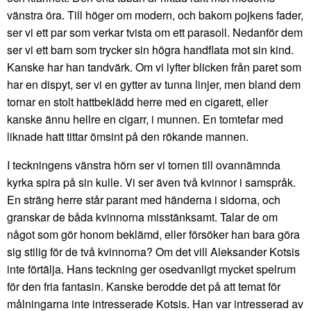
vänstra öra. Till höger om modern, och bakom pojkens fader,
ser vi ett par som verkar tvista om ett parasoll. Nedanför dem
ser vi ett barn som trycker sin högra handflata mot sin kind.
Kanske har han tandvärk. Om vi lyfter blicken från paret som
har en dispyt, ser vi en gytter av tunna linjer, men bland dem
tornar en stolt hattbeklädd herre med en cigarett, eller
kanske ännu hellre en cigarr, i munnen. En tomtefar med
liknade hatt tittar ömsint på den rökande mannen.
I teckningens vänstra hörn ser vi tornen till ovannämnda
kyrka spira på sin kulle. Vi ser även två kvinnor i samspråk.
En sträng herre står parant med händerna i sidorna, och
granskar de båda kvinnorna misstänksamt. Talar de om
något som gör honom beklämd, eller försöker han bara göra
sig stilig för de två kvinnorna? Om det vill Aleksander Kotsis
inte förtälja. Hans teckning ger osedvanligt mycket spelrum
för den fria fantasin. Kanske berodde det på att temat för
målningarna inte intresserade Kotsis. Han var intresserad av