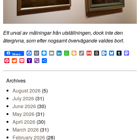
Ett urval av målningar från utställningen, dock inte den
återgivna, som efter nogsamt övervägande valdes bort
.
Facebook
WordPress
Messenger
Email
LinkedIn
WhatsApp
Blogger
Copy
Gmail
Threads
Outlook.com
Bluesky
Tumblr
Mast
Share
Link
Pinterest
Reddit
Pocket
Yahoo
Viber
Share
Mail
Archives
August 2026
(5)
July 2026
(31)
June 2026
(30)
May 2026
(31)
April 2026
(30)
March 2026
(31)
February 2026
(28)