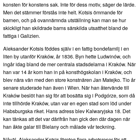
konsten för konstens sak. Inte för dess motiv, säger de lärde.
Men det stämmer förstås inte helt. Kotsis ömmande för
barnen, och på ovannämnda utställning kan man se hur
skickligt han skildrade barns särskilda utsatthet bland de
fattiga i Galizien.
Aleksander Kotsis föddes själv i en fattig bondefamilj i en
liten by utanför Kraków, år 1836. Byn hette Ludwinów, och
ingår idag bland de mer centrala stadsdelarna i Kraków. När
han var 14 år kom han in på konsthögskolan i Kraków, och
blev nära vän med den store konstnären Jan Matejko. Tio år
senare studerade han även i Wien. När han återvände till
Kraków beslöt han sig för att bosätta sig i Podgórze, som då
inte tillhörde Kraków, utan var en egen stad som löd under
Habsburgska riket. Hans adress blev Kalwaryjska 18. Det
kan tänkas att det var därifrån han gick den där dagen när
han åkte galar till Bielany och målade vår teckning.
Nåväl, Aleksander Kotsis företog flera arbetsresor för att