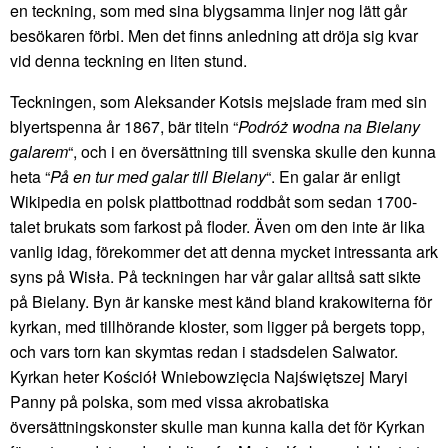
en teckning, som med sina blygsamma linjer nog lätt går
besökaren förbi. Men det finns anledning att dröja sig kvar
vid denna teckning en liten stund.
Teckningen, som Aleksander Kotsis mejslade fram med sin
blyertspenna år 1867, bär titeln “
Podróż wodna na Bielany
galarem
“, och i en översättning till svenska skulle den kunna
heta “
På en tur med galar till Bielany
“. En galar är enligt
Wikipedia en polsk plattbottnad roddbåt som sedan 1700-
talet brukats som farkost på floder. Även om den inte är lika
vanlig idag, förekommer det att denna mycket intressanta ark
syns på Wisła. På teckningen har vår galar alltså satt sikte
på Bielany. Byn är kanske mest känd bland krakowiterna för
kyrkan, med tillhörande kloster, som ligger på bergets topp,
och vars torn kan skymtas redan i stadsdelen Salwator.
Kyrkan heter Kościół Wniebowzięcia Najświętszej Maryi
Panny på polska, som med vissa akrobatiska
översättningskonster skulle man kunna kalla det för Kyrkan