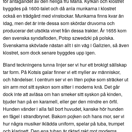
för antagandet av den heliga fru Maria. Kyrkan och klostret
byggdes på 1600-talet och då anla munkarna i klostret
också en trädgård med vinstockar. Munkarna finns kvar än
idag, men det är inte dessa som skördar druvorna och
producerar det utsökta vinet från dessa trakter. År 1655 kom
den svenska syndafloden, Potop szwedzki på polska.
Svenskarna skövlade nästan allt i sin väg i Galizien, så även
klostret, som dock senare byggdes upp igen.
Bland teckningens tunna linjer ser vi hur ett brokigt sällskap
tar form. På Kotsis galar finner vi ett myller av människor,
och händelser. I centrum ser vi en liten pojke som sträcker ut
sin arm mot sitt syskon som sitter i moderns knä. Det går
dock inte att avläsa om han smeker sitt syskon på kinden,
bjuder han på en karamell, eller ger den mindre en örfil.
Hunden vänder i alla fall bort huvudet, kanske hör hunden
en fågel i strandbrynet. Bakom pojken och hans mor, ser vi
hur några musiker iklädda uniform, spelar på tuba, trumpet
och klarinett. Den ena tuban är riktad rakt mot moderns