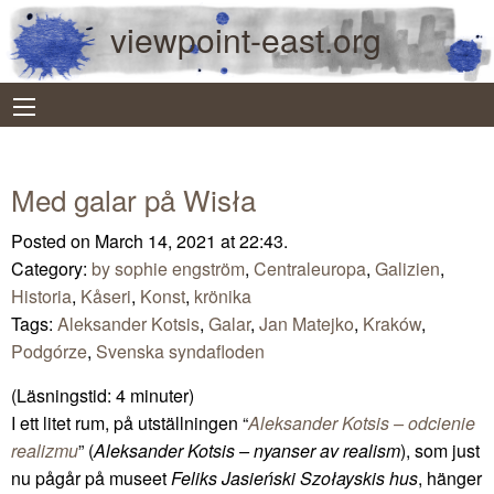
viewpoint-east.org
Med galar på Wisła
Posted on March 14, 2021 at 22:43.
Category:
by sophie engström
,
Centraleuropa
,
Galizien
,
Historia
,
Kåseri
,
Konst
,
krönika
Tags:
Aleksander Kotsis
,
Galar
,
Jan Matejko
,
Kraków
,
Podgórze
,
Svenska syndafloden
(Läsningstid:
4
minuter)
I ett litet rum, på utställningen “
Aleksander Kotsis – odcienie
realizmu
” (
Aleksander Kotsis – nyanser av realism
), som just
nu pågår på museet
Feliks Jasieński Szołayskis hus
, hänger