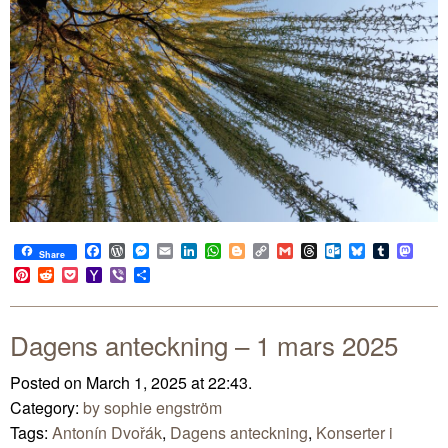
Facebook
WordPress
Messenger
Email
LinkedIn
WhatsApp
Blogger
Copy
Gmail
Threads
Outlook.com
Bluesky
Tumblr
Mast
Share
Link
Pinterest
Reddit
Pocket
Yahoo
Viber
Share
Mail
Dagens anteckning – 1 mars 2025
Posted on March 1, 2025 at 22:43.
Category:
by sophie engström
Tags:
Antonín Dvořák
,
Dagens anteckning
,
Konserter i