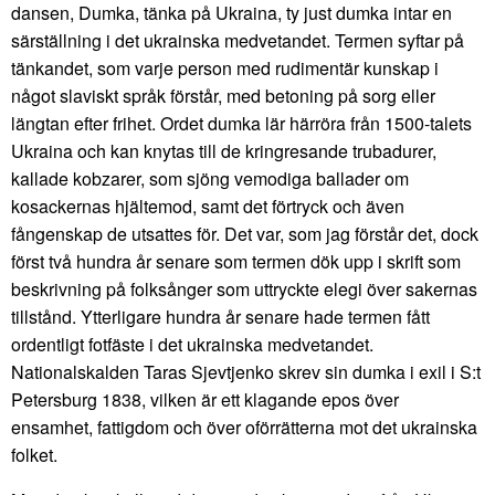
dansen, Dumka, tänka på Ukraina, ty just dumka intar en
särställning i det ukrainska medvetandet. Termen syftar på
tänkandet, som varje person med rudimentär kunskap i
något slaviskt språk förstår, med betoning på sorg eller
längtan efter frihet. Ordet dumka lär härröra från 1500-talets
Ukraina och kan knytas till de kringresande trubadurer,
kallade kobzarer, som sjöng vemodiga ballader om
kosackernas hjältemod, samt det förtryck och även
fångenskap de utsattes för. Det var, som jag förstår det, dock
först två hundra år senare som termen dök upp i skrift som
beskrivning på folksånger som uttryckte elegi över sakernas
tillstånd. Ytterligare hundra år senare hade termen fått
ordentligt fotfäste i det ukrainska medvetandet.
Nationalskalden Taras Sjevtjenko skrev sin dumka i exil i S:t
Petersburg 1838, vilken är ett klagande epos över
ensamhet, fattigdom och över oförrätterna mot det ukrainska
folket.