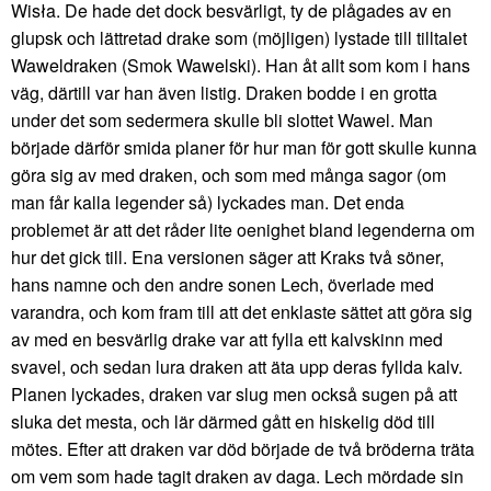
Wisła. De hade det dock besvärligt, ty de plågades av en
glupsk och lättretad drake som (möjligen) lystade till tilltalet
Waweldraken (Smok Wawelski). Han åt allt som kom i hans
väg, därtill var han även listig. Draken bodde i en grotta
under det som sedermera skulle bli slottet Wawel. Man
började därför smida planer för hur man för gott skulle kunna
göra sig av med draken, och som med många sagor (om
man får kalla legender så) lyckades man. Det enda
problemet är att det råder lite oenighet bland legenderna om
hur det gick till. Ena versionen säger att Kraks två söner,
hans namne och den andre sonen Lech, överlade med
varandra, och kom fram till att det enklaste sättet att göra sig
av med en besvärlig drake var att fylla ett kalvskinn med
svavel, och sedan lura draken att äta upp deras fyllda kalv.
Planen lyckades, draken var slug men också sugen på att
sluka det mesta, och lär därmed gått en hiskelig död till
mötes. Efter att draken var död började de två bröderna träta
om vem som hade tagit draken av daga. Lech mördade sin