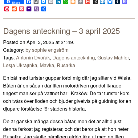
Facebook
WordPress
Messenger
Email
LinkedIn
WhatsApp
Blogger
Copy
Gmail
Threads
Outlook.com
Bluesky
Tumblr
Mast
Share
Link
Pinterest
Reddit
Pocket
Yahoo
Viber
Share
Mail
Dagens anteckning – 3 april 2025
Posted on April 3, 2025 at 21:49.
Category:
by sophie engström
Tags:
Antonín Dvořák
,
Dagens anteckning
,
Gustav Mahler
,
Lesja Ukrajinka
,
Mavka
,
Rusałka
En båt med turister guppar förbi mig där jag sitter vid Wisła.
Båten är en sådan där liten motordriven gondolliknade
tingest man ser på vattnet här i Kraków. De tar turister kors
och tvärs över floden och bjuder givetvis på guidning för en
djupare förståelse för stadens historia.
De är ganska många dessa båtar, men det är alltid just
denna farkost jag registerar, och det beror på att hon heter
Rusałka. Jag skulle nämligen aldrig åka ut med en liten