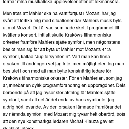
formar mina musikaliska upplevelser efter ett lekmansöra.
Men trots att Mahler ska ha varit förtjust i Mozart, har jag
svårt att förlika mig med situationer där Mahlers musik byts
ut mot Mozart. Det är vad som hade skett i programmet till
kvällens konsert. Initialt skulle Krakóws filharmoniska
orkester framföra Mahlers sjätte symfoni, men någonstans
beslöt man sig för att byta ut Mahler mot Mozarts 41:a
symfoni, kallad “Jupitersymfonin”. Vari man kan finna
orsaken till ändringen vet jag inte, men möjligheten tog man
beslutet i och med att man bytte konstnärlig ledare för
Krakóws filharmoniska orkester. För en Mahlerian, som jag
är, innebär en dylik programförändring en uppbragdhet. Dels
beroende på att jag hyser stor aktning för Mahlers sjätte
symfoni, samt att det är det enda av hans symfonier jag
aldrig hört levande. Av den orsaken lämnade framförandet
av nämnda symfoni med Mozart mig tyvärr helt oberörd, trots
att den nye konstnärliga ledaren Michał Klauza gav ett
skickligt intryck.