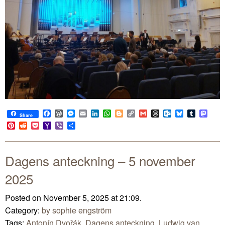
Facebook
WordPress
Messenger
Email
LinkedIn
WhatsApp
Blogger
Copy
Gmail
Threads
Outlook.com
Bluesky
Tumblr
Mast
Share
Link
Pinterest
Reddit
Pocket
Yahoo
Viber
Share
Mail
Dagens anteckning – 5 november
2025
Posted on November 5, 2025 at 21:09.
Category:
by sophie engström
Tags:
Antonín Dvořák
,
Dagens anteckning
,
Ludwig van