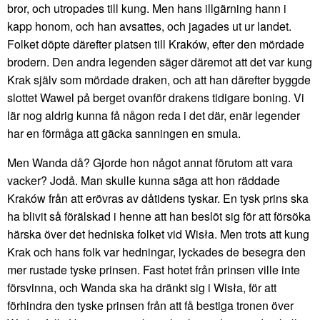
bror, och utropades till kung. Men hans illgärning hann i
kapp honom, och han avsattes, och jagades ut ur landet.
Folket döpte därefter platsen till Kraków, efter den mördade
brodern. Den andra legenden säger däremot att det var kung
Krak själv som mördade draken, och att han därefter byggde
slottet Wawel på berget ovanför drakens tidigare boning. Vi
lär nog aldrig kunna få någon reda i det där, enär legender
har en förmåga att gäcka sanningen en smula.
Men Wanda då? Gjorde hon något annat förutom att vara
vacker? Jodå. Man skulle kunna säga att hon räddade
Kraków från att erövras av dåtidens tyskar. En tysk prins ska
ha blivit så förälskad i henne att han beslöt sig för att försöka
härska över det hedniska folket vid Wisła. Men trots att kung
Krak och hans folk var hedningar, lyckades de besegra den
mer rustade tyske prinsen. Fast hotet från prinsen ville inte
försvinna, och Wanda ska ha dränkt sig i Wisła, för att
förhindra den tyske prinsen från att få bestiga tronen över