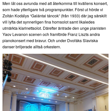
Men låt oss avrunda med att återkomma till kvällens konsert,
som hade ytterligare två programpunkter. Först ut hörde vi
Zoltán Kodálys “Galántai táncok” (från 1933) där jag särskilt
vill lyfta det synnerligen fina hornsolot samt likaledes
utmärkta klarinettsolot. Därefter äntrade den unge pianisten
Yaov Levanon scenen och framförde Franz Liszts andra
pianokonsert med bravur. Och under Dvořáks Slaviska
danser briljerade alltså orkestern.