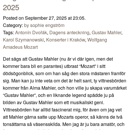
2025
Posted on September 27, 2025 at 23:05.
Category:
by sophie engström
Tags:
Antonín Dvořák
,
Dagens anteckning
,
Gustav Mahler
,
Karol Szymanowski
,
Konserter i Kraków
,
Wolfgang
Amadeus Mozart
Det sägs att Gustav Mahler (nu är vi där igen, men det
kommer bara bli en parantes) utbrast “Mozart” i sitt
dödsögonblick, som om han såg den stora mästaren framför
sig. Man kan ju inte veta om det är helt sant, ty vittnesbörden
kommer från Alma Mahler, och hon ville ju skapa varumärket
“Gustav Mahler”, och en liknande legend spädde ju på
bilden av Gustav Mahler som ett musikaliskt geni.
Vittnesbörden har alltid fascinerat mig, för även om jag vet
att Mahler gärna satte upp Mozarts operor, så känns de två
tonsättarna så väsensskilda. Men jag är ju bara amatör, och