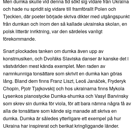
Men dumka skulle vid denna tid sökt sig vidare från Ukraina
och hade nu spridit sig vidare till framförallt Polen och
Tjeckien, där poeter började skriva dikter med utgångspunkt
från dumkan och inom den så kallade ukrainska skolan, en
polsk litterär inriktning, var den särdeles vanligt
förekommande.
Snart plockades tanken om dumka även upp av
konstmusiken, och Dvořáks Slaviska danser är kanske det i
västvärlden mest kända exemplet. Men raden av
namnkunniga tonsättare som skrivit en dumka kan göras
lång. Bland dem finns Franz Liszt, Leoš Janáček, Fryderyk
Chopin, Pjotr Tjajkovskij och hos ukrainarna finns Mykola
Lysenkos pianostycke Dumka-shumka och Vasyl Barvinsky
som skrev sin dumka för viola, för att bara nämna några få av
alla de tonsättare som kände sig manade att skriva en
dumka. Dumka är således ytterligare ett exempel på hur
Ukraina har inspirerat och berikat kringliggande länder.