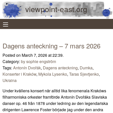
viewpoint-east.org
Dagens anteckning – 7 mars 2026
Posted on March 7, 2026 at 22:39.
Category:
by sophie engström
Tags:
Antonín Dvořák
,
Dagens anteckning
,
Dumka
,
Konserter i Kraków
,
Mykola Lysenko
,
Taras Sjevtjenko
,
Ukraina
Under kvällens konsert när alltid lika fenomenala Krakóws
filharmoniska orkester framförde Antonín Dvořáks Slaviska
danser op. 46 från 1878 under ledning av den legendariska
dirigenten Lawrence Foster började jag under den andra