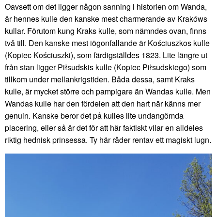
Oavsett om det ligger någon sanning i historien om Wanda,
är hennes kulle den kanske mest charmerande av Krakóws
kullar. Förutom kung Kraks kulle, som nämndes ovan, finns
två till. Den kanske mest iögonfallande är Kościuszkos kulle
(Kopiec Kościuszki), som färdigställdes 1823. Lite längre ut
från stan ligger Piłsudskis kulle (Kopiec Piłsudskiego) som
tillkom under mellankrigstiden. Båda dessa, samt Kraks
kulle, är mycket större och pampigare än Wandas kulle. Men
Wandas kulle har den fördelen att den hart när känns mer
genuin. Kanske beror det på kulles lite undangömda
placering, eller så är det för att här faktiskt vilar en alldeles
riktig hednisk prinsessa. Ty här råder rentav ett magiskt lugn.