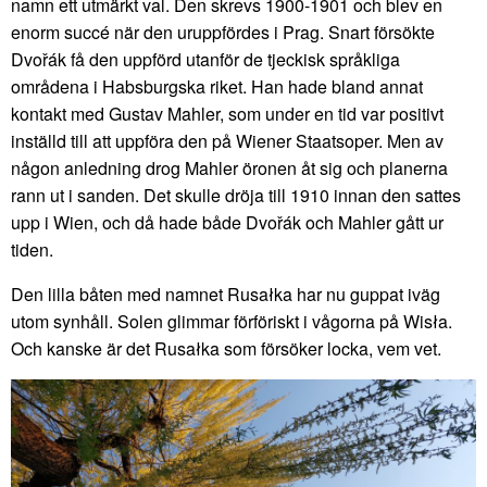
namn ett utmärkt val. Den skrevs 1900-1901 och blev en
enorm succé när den uruppfördes i Prag. Snart försökte
Dvořák få den uppförd utanför de tjeckisk språkliga
områdena i Habsburgska riket. Han hade bland annat
kontakt med Gustav Mahler, som under en tid var positivt
inställd till att uppföra den på Wiener Staatsoper. Men av
någon anledning drog Mahler öronen åt sig och planerna
rann ut i sanden. Det skulle dröja till 1910 innan den sattes
upp i Wien, och då hade både Dvořák och Mahler gått ur
tiden.
Den lilla båten med namnet Rusałka har nu guppat iväg
utom synhåll. Solen glimmar förföriskt i vågorna på Wisła.
Och kanske är det Rusałka som försöker locka, vem vet.