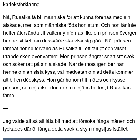
kärleksförklaring.
Nå, Rusalka få bli människa för att kunna förenas med sin
älskade, men som människa föds hon stum. Och hon får inte
heller återvända till vattennymfernas rike om prinsen överger
henne, vilket han dessvärre ska visa sig göra. När prinsen
lämnat henne förvandlas Rusalka till ett farligt och vilset
irrande sken över vattnet. Men prinsen ångrar snart sitt svek
och söker rätt på sin älskade. När de möts igen ber han
henne om en sista kyss, väl medveten om att detta kommer
att bli en dödskyss. Hon går honom till mötes och kysser
prinsen, som sjunker död ner mot sjöns botten, i Rusalkas
famn.
—
Jag valde alltså att låta bli med att försöka fånga månen och
lyckades därför fånga detta vackra skymningsljus istället.