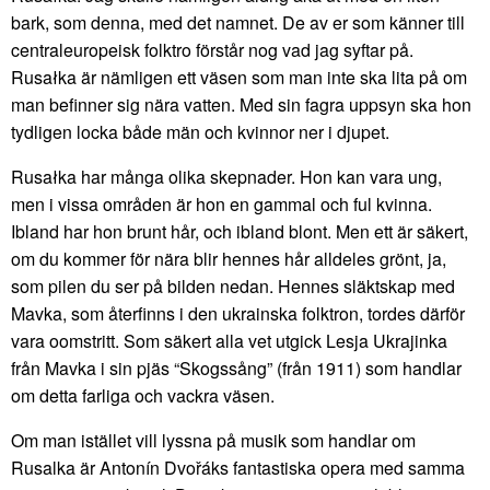
bark, som denna, med det namnet. De av er som känner till
centraleuropeisk folktro förstår nog vad jag syftar på.
Rusałka är nämligen ett väsen som man inte ska lita på om
man befinner sig nära vatten. Med sin fagra uppsyn ska hon
tydligen locka både män och kvinnor ner i djupet.
Rusałka har många olika skepnader. Hon kan vara ung,
men i vissa områden är hon en gammal och ful kvinna.
Ibland har hon brunt hår, och ibland blont. Men ett är säkert,
om du kommer för nära blir hennes hår alldeles grönt, ja,
som pilen du ser på bilden nedan. Hennes släktskap med
Mavka, som återfinns i den ukrainska folktron, tordes därför
vara oomstritt. Som säkert alla vet utgick Lesja Ukrajinka
från Mavka i sin pjäs “Skogssång” (från 1911) som handlar
om detta farliga och vackra väsen.
Om man istället vill lyssna på musik som handlar om
Rusalka är Antonín Dvořáks fantastiska opera med samma