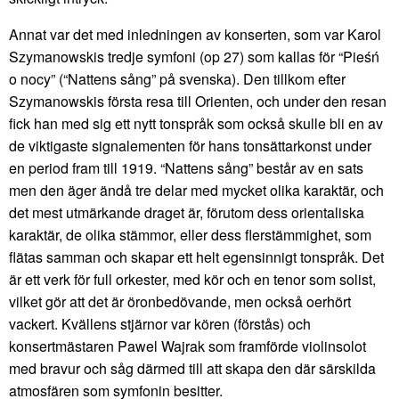
Annat var det med inledningen av konserten, som var Karol
Szymanowskis tredje symfoni (op 27) som kallas för “Pieśń
o nocy” (“Nattens sång” på svenska). Den tillkom efter
Szymanowskis första resa till Orienten, och under den resan
fick han med sig ett nytt tonspråk som också skulle bli en av
de viktigaste signalementen för hans tonsättarkonst under
en period fram till 1919. “Nattens sång” består av en sats
men den äger ändå tre delar med mycket olika karaktär, och
det mest utmärkande draget är, förutom dess orientaliska
karaktär, de olika stämmor, eller dess flerstämmighet, som
flätas samman och skapar ett helt egensinnigt tonspråk. Det
är ett verk för full orkester, med kör och en tenor som solist,
vilket gör att det är öronbedövande, men också oerhört
vackert. Kvällens stjärnor var kören (förstås) och
konsertmästaren Pawel Wajrak som framförde violinsolot
med bravur och såg därmed till att skapa den där särskilda
atmosfären som symfonin besitter.