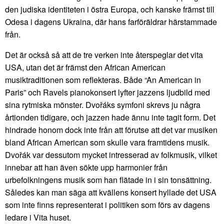
den judiska identiteten i östra Europa, och kanske främst till
Odesa i dagens Ukraina, där hans farföräldrar härstammade
från.
Det är också så att de tre verken inte återspeglar det vita
USA, utan det är främst den African American
musiktraditionen som reflekteras. Både “An American in
Paris” och Ravels pianokonsert lyfter jazzens ljudbild med
sina rytmiska mönster. Dvořáks symfoni skrevs ju några
årtionden tidigare, och jazzen hade ännu inte tagit form. Det
hindrade honom dock inte från att förutse att det var musiken
bland African American som skulle vara framtidens musik.
Dvořák var dessutom mycket intresserad av folkmusik, vilket
innebar att han även sökte upp harmonier från
urbefolkningens musik som han flätade in i sin tonsättning.
Således kan man säga att kvällens konsert hyllade det USA
som inte finns representerat i politiken som förs av dagens
ledare i Vita huset.