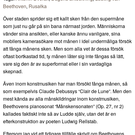
Beethoven
,
Rusałka
Över staden sprider sig ett kallt sken från den supermåne
som just nu går på sin bana närmast jorden. Människorna
vänder sina ansikten, eller kanske ännu vanligare, sina
mobilers kamerasökare mot månen i idel undermåliga försök
att fånga månens sken. Men som alla vet är dessa försök
oftast bortkastad tid, ty månen låter sig inte fångas så lätt,
vare sig den är av superformat eller i sin vardagliga
skepnad.
Även inom konstmusiken har man försökt fånga månen, så
som exempelvis Claude Debussys “Clair de Lune”. Men den
mest kända av alla månskildringar inom konstmusiken,
Beethovens pianosonat “Månskensonaten” (Op. 27, nr 2)
kallades faktiskt inte så av Ludde själv, utan det är en
efterkonstruktion av poeten Ludwig Rellstab.
Eftersom jag vid ett tidigare tillfälle skrivit om Beethovens