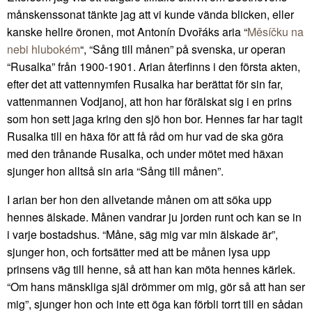
månskenssonat tänkte jag att vi kunde vända blicken, eller
kanske hellre öronen, mot Antonín Dvořáks aria “
Měsíčku na
nebi hlubokém
“, “Sång till månen” på svenska, ur operan
“Rusalka” från 1900-1901. Arian återfinns i den första akten,
efter det att vattennymfen Rusalka har berättat för sin far,
vattenmannen Vodjanoj, att hon har förälskat sig i en prins
som hon sett jaga kring den sjö hon bor. Hennes far har tagit
Rusalka till en häxa för att få råd om hur vad de ska göra
med den trånande Rusalka, och under mötet med häxan
sjunger hon alltså sin aria “Sång till månen”.
I arian ber hon den allvetande månen om att söka upp
hennes älskade. Månen vandrar ju jorden runt och kan se in
i varje bostadshus. “Måne, säg mig var min älskade är”,
sjunger hon, och fortsätter med att be månen lysa upp
prinsens väg till henne, så att han kan möta hennes kärlek.
“Om hans mänskliga själ drömmer om mig, gör så att han ser
mig”, sjunger hon och inte ett öga kan förbli torrt till en sådan