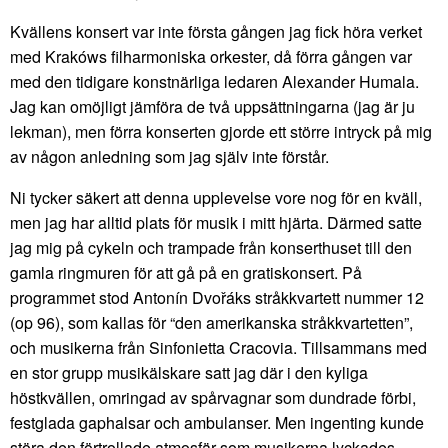
Kvällens konsert var inte första gången jag fick höra verket
med Krakóws filharmoniska orkester, då förra gången var
med den tidigare konstnärliga ledaren Alexander Humala.
Jag kan omöjligt jämföra de två uppsättningarna (jag är ju
lekman), men förra konserten gjorde ett större intryck på mig
av någon anledning som jag själv inte förstår.
Ni tycker säkert att denna upplevelse vore nog för en kväll,
men jag har alltid plats för musik i mitt hjärta. Därmed satte
jag mig på cykeln och trampade från konserthuset till den
gamla ringmuren för att gå på en gratiskonsert. På
programmet stod Antonín Dvořáks stråkkvartett nummer 12
(op 96), som kallas för “den amerikanska stråkkvartetten”,
och musikerna från Sinfonietta Cracovia. Tillsammans med
en stor grupp musikälskare satt jag där i den kyliga
höstkvällen, omringad av spårvagnar som dundrade förbi,
festglada gaphalsar och ambulanser. Men ingenting kunde
störa den förtrollade atmosfär som musikerna lyckades