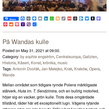
Facebook
WordPress
Messenger
Email
LinkedIn
WhatsApp
Blogger
Copy
Gmail
Threads
Outlook.com
Bluesky
Tumblr
Mast
Share
Link
Pinterest
Reddit
Pocket
Yahoo
Viber
Share
Mail
På Wandas kulle
Posted on May 31, 2021 at 09:00.
Category:
by sophie engström
,
Centraleuropa
,
Galizien
,
Historia
,
Kåseri
,
Konst
,
krönika
,
music
Tags:
Antonín Dvořák
,
Jan Matejko
,
Krak
,
Kraków
,
Opera
,
Wanda
Mellan området som tidigare rymde Polens märkligaste
stålverk,
Huta im. T. Sendzimira
, och en bullrig motorled,
höjer sig en vacker, grön kulle. Trots dess omgärdade
tillstånd, råder här ett exceptionellt lugn. Vägens rytande