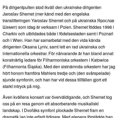
På dirigentpulten stod ikväll den ukrainske dirigenten
Jaroslav Shemet (mer känd med den engelska
translitteringen Yaroslav Shemet och på ukrainska Ярослав
Шемет) som idag är verksam i Polen. Shemet föddes 1996 i
Charkiv och utbildades både i födelsestaden samt i Poznań
och i Wien. Han har samarbetat med den vida kända
dirigenten Oksana Lyniv, samt lett en rad ukrainska och
internationella orkestrar. För närvarande är han bland annat
konstnärlig ledare för Filharmoniska orkestern i Katowice
(Filharmonia Śląska). Med den sistnämnda orkestern har jag
hört honom framföra Mahlers tredje och (den svårspelade)
sjunde symfonin, och han har vid dessa tillfällen gjort ett
starkt intryck på mig.
Även kvällens konsert var överväldigande, och Shemet tog
oss på en resa genom ett absorberande musikaliskt
landskap. I Dvořáks symfoni plockade Shemet fram en
dramatik jag inte erfarit tidigare. Med elegans förstärkte han