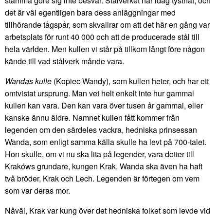
stämma göre sig inte besvär. Stålverket har idag tystnat, och
det är väl egentligen bara dess anläggningar med
tillhörande tågspår, som skvallrar om att det här en gång var
arbetsplats för runt 40 000 och att de producerade stål till
hela världen. Men kullen vi står på tillkom långt före någon
kände till vad stålverk månde vara.
Wandas kulle
(Kopiec Wandy), som kullen heter, och har ett
omtvistat ursprung. Man vet helt enkelt inte hur gammal
kullen kan vara. Den kan vara över tusen år gammal, eller
kanske ännu äldre. Namnet kullen fått kommer från
legenden om den särdeles vackra, hedniska prinsessan
Wanda, som enligt samma källa skulle ha levt på 700-talet.
Hon skulle, om vi nu ska lita på legender, vara dotter till
Krakóws grundare, kungen Krak. Wanda ska även ha haft
två bröder, Krak och Lech. Legenden är förtegen om vem
som var deras mor.
Nåväl, Krak var kung över det hedniska folket som levde vid