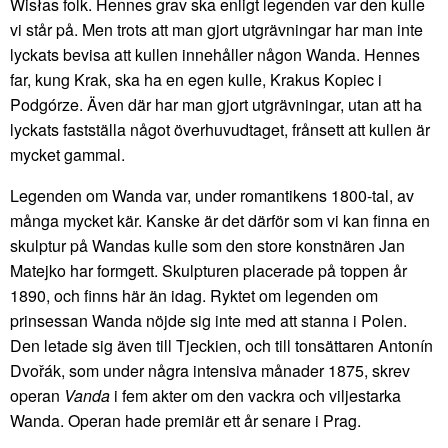
Wisłas folk. Hennes grav ska enligt legenden var den kulle
vi står på. Men trots att man gjort utgrävningar har man inte
lyckats bevisa att kullen innehåller någon Wanda. Hennes
far, kung Krak, ska ha en egen kulle, Krakus Kopiec i
Podgórze. Även där har man gjort utgrävningar, utan att ha
lyckats fastställa något överhuvudtaget, frånsett att kullen är
mycket gammal.
Legenden om Wanda var, under romantikens 1800-tal, av
många mycket kär. Kanske är det därför som vi kan finna en
skulptur på Wandas kulle som den store konstnären Jan
Matejko har formgett. Skulpturen placerade på toppen år
1890, och finns här än idag. Ryktet om legenden om
prinsessan Wanda nöjde sig inte med att stanna i Polen.
Den letade sig även till Tjeckien, och till tonsättaren Antonín
Dvořák, som under några intensiva månader 1875, skrev
operan
Vanda
i fem akter om den vackra och viljestarka
Wanda. Operan hade premiär ett år senare i Prag.