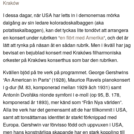
Kraków
I dessa dagar, när USA har letts in i demonernas mörka
dalgång av sin ledare koloradoskalbaggen (aka
potatisskalbaggen), kan det tyckas lite tondövt att arrangera
en konsert under rubriken “
en flört med Amerika
“, och det är
lätt att rynka på näsan åt en sådan rubrik. Men i ikväll har jag
bevisat en bejublad konsert med Krakóws filharmoniska
orkester på Krakóws konserthus som bar den rubriken.
Kvällen bjöd på tre verk på programmet. George Gershwins
“An American in Paris” (1928), Maurice Ravels pianokonsert
i g-dur (M. 83, komponerad mellan 1929 åch 1931) samt
Antonín Dvořáks nionde symfoni i e-moll (op 95, B. 178,
komponerad år 1893), mer känd som “Från Nya världen”.
Alla tre verk har det gemensamt att de har tillkommit i USA,
samt att tonsättarnas identitet är starkt förknippad med
Europa. Gershwin var förvisso född och uppvuxen i USA,
men hans konstnärliga skapande har en stark koppling till