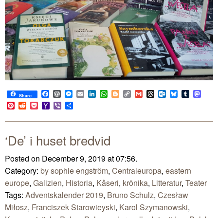
Facebook
WordPress
Messenger
Email
LinkedIn
WhatsApp
Blogger
Copy
Gmail
Threads
Outlook.com
Bluesky
Tumblr
Mast
Share
Link
Pinterest
Reddit
Pocket
Yahoo
Viber
Share
Mail
‘De’ i huset bredvid
Posted on December 9, 2019 at 07:56.
Category:
by sophie engström
,
Centraleuropa
,
eastern
europe
,
Galizien
,
Historia
,
Kåseri
,
krönika
,
Litteratur
,
Teater
Tags:
Adventskalender 2019
,
Bruno Schulz
,
Czesław
Miłosz
,
Franciszek Starowieyski
,
Karol Szymanowski
,