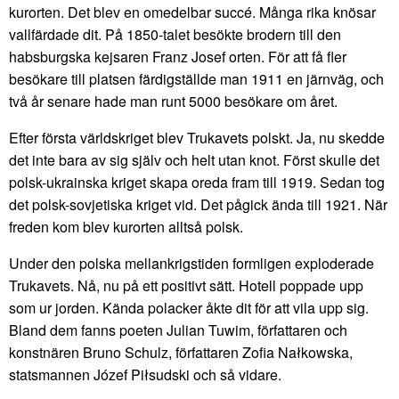
kurorten. Det blev en omedelbar succé. Många rika knösar
vallfärdade dit. På 1850-talet besökte brodern till den
habsburgska kejsaren Franz Josef orten. För att få fler
besökare till platsen färdigställde man 1911 en järnväg, och
två år senare hade man runt 5000 besökare om året.
Efter första världskriget blev Trukavets polskt. Ja, nu skedde
det inte bara av sig själv och helt utan knot. Först skulle det
polsk-ukrainska kriget skapa oreda fram till 1919. Sedan tog
det polsk-sovjetiska kriget vid. Det pågick ända till 1921. När
freden kom blev kurorten alltså polsk.
Under den polska mellankrigstiden formligen exploderade
Trukavets. Nå, nu på ett positivt sätt. Hotell poppade upp
som ur jorden. Kända polacker åkte dit för att vila upp sig.
Bland dem fanns poeten Julian Tuwim, författaren och
konstnären Bruno Schulz, författaren Zofia Nałkowska,
statsmannen Józef Piłsudski och så vidare.