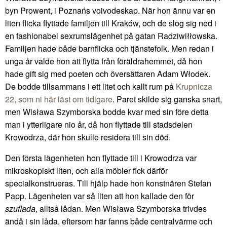
byn Prowent, i Poznańs voivodeskap. När hon ännu var en
liten flicka flyttade familjen till Kraków, och de slog sig ned i
en fashionabel sexrumslägenhet på gatan Radziwiłłowska.
Familjen hade både barnflicka och tjänstefolk. Men redan i
unga år valde hon att flytta från föräldrahemmet, då hon
hade gift sig med poeten och översättaren Adam Włodek.
De bodde tillsammans i ett litet och kallt rum på
Krupnicza
22, som ni här läst om tidigare
. Paret skilde sig ganska snart,
men Wisława Szymborska bodde kvar med sin före detta
man i ytterligare nio år, då hon flyttade till stadsdelen
Krowodrza, där hon skulle residera till sin död.
Den första lägenheten hon flyttade till i Krowodrza var
mikroskopiskt liten, och alla möbler fick därför
specialkonstrueras. Till hjälp hade hon konstnären Stefan
Papp. Lägenheten var så liten att hon kallade den för
szuflada
, alltså lådan. Men Wisława Szymborska trivdes
ändå i sin låda, eftersom här fanns både centralvärme och