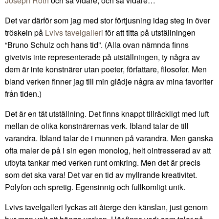
Joseph Roth
och så vidare, och så vidare…
Det var därför som jag med stor förtjusning idag steg in över
tröskeln på
Lvivs tavelgalleri
för att titta på utställningen
“Bruno Schulz och hans tid”. (Alla ovan nämnda finns
givetvis inte representerade på utställningen, ty några av
dem är inte konstnärer utan poeter, författare, filosofer. Men
bland verken finner jag till min glädje några av mina favoriter
från tiden.)
Det är en tät utställning. Det finns knappt tillräckligt med luft
mellan de olika konstnärernas verk. Ibland talar de till
varandra. Ibland talar de i munnen på varandra. Men ganska
ofta maler de på i sin egen monolog, helt ointresserad av att
utbyta tankar med verken runt omkring. Men det är precis
som det ska vara! Det var en tid av myllrande kreativitet.
Polyfon och spretig. Egensinnig och fullkomligt unik.
Lvivs tavelgalleri lyckas att återge den känslan, just genom