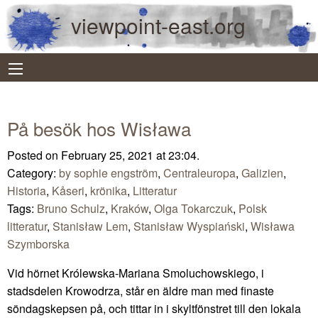
viewpoint-east.org
På besök hos Wisława
Posted on February 25, 2021 at 23:04.
Category:
by sophie engström
,
Centraleuropa
,
Galizien
,
Historia
,
Kåseri
,
krönika
,
Litteratur
Tags:
Bruno Schulz
,
Kraków
,
Olga Tokarczuk
,
Polsk
litteratur
,
Stanisław Lem
,
Stanisław Wyspiański
,
Wisława
Szymborska
Vid hörnet Królewska-Mariana Smoluchowskiego, i
stadsdelen Krowodrza, står en äldre man med finaste
söndagskepsen på, och tittar in i skyltfönstret till den lokala