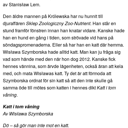
av Stanisław Lem.
Den äldre mannen på Królewska har nu hunnit till
djuraffären
Sklep Zoologiczny Zoo-Nutrient
. Han står en
stund framför fönstren innan han knatar vidare. Kanske hade
han en hund en gång i tiden, som strövade vid hans på
söndagspromenaderna. Eller så har han en katt där hemma.
Wisława Szymborska hade alltid katt. Man kan ju fråga sig
vad som hände med den när hon dog 2012. Kanske fick
hennes vännina, som ärvde lägenheten, också äran att kela
med, och mata Wisławas katt. Ty det är att förmoda att
Szymborska ordnat för sin katt så att den inte skulle gå
samma öde till mötes som katten i hennes dikt
Katt i tom
våning
.
Katt i tom våning
Av Wisława Szymborska
Dö – så gör man inte mot en katt.