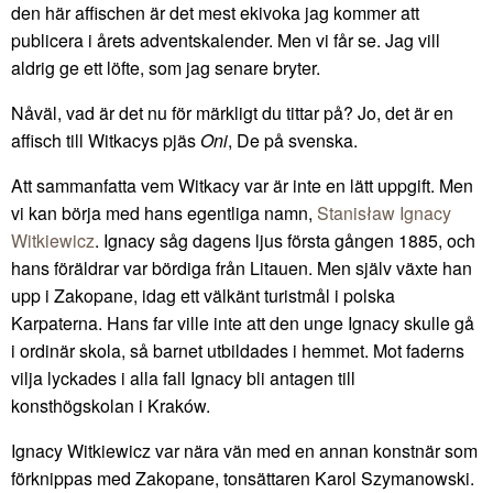
den här affischen är det mest ekivoka jag kommer att
publicera i årets adventskalender. Men vi får se. Jag vill
aldrig ge ett löfte, som jag senare bryter.
Nåväl, vad är det nu för märkligt du tittar på? Jo, det är en
affisch till Witkacys pjäs
Oni
, De på svenska.
Att sammanfatta vem Witkacy var är inte en lätt uppgift. Men
vi kan börja med hans egentliga namn,
Stanisław Ignacy
Witkiewicz
. Ignacy såg dagens ljus första gången 1885, och
hans föräldrar var bördiga från Litauen. Men själv växte han
upp i Zakopane, idag ett välkänt turistmål i polska
Karpaterna. Hans far ville inte att den unge Ignacy skulle gå
i ordinär skola, så barnet utbildades i hemmet. Mot faderns
vilja lyckades i alla fall Ignacy bli antagen till
konsthögskolan i Kraków.
Ignacy Witkiewicz var nära vän med en annan konstnär som
förknippas med Zakopane, tonsättaren Karol Szymanowski.