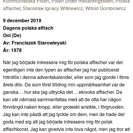
Kommunistiska Polen
,
Polen under mellankrigstiden
,
Polska
affischer
,
Stanisław Ignacy Witkiewicz
,
Witold Gombrowicz
9 december 2019
Dagens polska affisch
Oni (De)
Av: Franciszek Starowieyski
År: 1978
När jag började intressera mig för polska affischer var det
egentligen inte den typen av affischer jag har publicerat
hitintills i denna adventskalender, eller som jag gjorde i förra
årets dito. De som först tilldrog min uppmärksamhet var de
ganska… hur ska jag uttrycka det… ekivoka affischer. De
kan väl närmast sammanfattas med att de ofta har någon
förvrängd naken kropp, eller groteskt ansikte, i förgrunden.
Jag kan inte påstå att jag tyckte om dem, men de hade det
goda med sig att jag började intressera mig för polsk
affischkonst. Jag kan givetvis inte lova något, men jag tror att