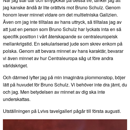
När jag står där och smygkikar på dessa tre, tänker jag att
jag kanske ändå är lite orättvis mot Bruno Schulz. Genom
honom lever minnet vidare om det multietniska Galizien.
Även om jag inte tilltalas av hans uttryck, så tilltalas jag av
att just en person som Bruno Schulz har lyckats inta en så
specifik position i vårt återskapande sv centraleuropeisk
mellankrigstid. En sekulariserad jude som skrev enkom på
polska. Genom att bevara minnet av hans karaktär, bevarar
vi även minnet av hur Centraleuropa såg ut före andra
världskriget.
Och därmed lyfter jag på min imaginära plommonstop, böjer
lätt på huvudet för Bruno Schulz. Vi behöver inte dra jämt, du
och jag. Men betydelsen av minnet av dig ska inte
underskattas.
Utställningen på Lvivs tavelgalleri pågår till första augusti.