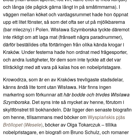
och långa (de pågick gärna långt in på småtimmarna). I
väggen mellan köket och vardagsrummet hade hon öppnat
upp ett litet fönster, så som det ofta ser ut på mjölkbarerna
(bar mleczny) i Polen. Wisława Szymborska tyckte däremot
inte riktigt om att laga mat (frånsett några paradnummer),
därför beställdes ofta förtäringen från olika kända krogar i
Kraków. Under festerna hade hon ordnat med frågesporter,
och andra lustigheter, för dem som inte tyckte att det var
tillräckligt med att vara på kalas hos en nobelpristagare.
Krowodrza, som är en av Krakóws trevligaste stadsdelar,
känns ändå lite tomt utan Wisława. Här finns ingen
markering som förkunnar att
här bodde och trivdes Wisława
Szymborska
. Det syns inte så mycket av henne, förutom i
skyltfönstret till bokhandeln. Där ligger den senaste biografin
om henne, tillsammans med böcker om
Wyspiańskis pjäs
Bröllopet
(
Wesele
)
, böcker av Olga Tokarczuk – tillika
nobelpristagare, en biografi om Bruno Schulz, och romaner