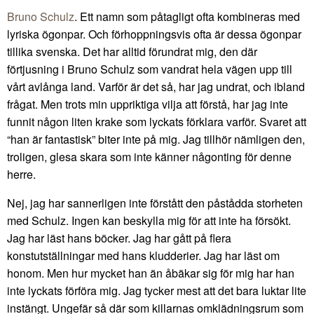
Bruno Schulz
. Ett namn som påtagligt ofta kombineras med
lyriska ögonpar. Och förhoppningsvis ofta är dessa ögonpar
tillika svenska. Det har alltid förundrat mig, den där
förtjusning i Bruno Schulz som vandrat hela vägen upp till
vårt avlånga land. Varför är det så, har jag undrat, och ibland
frågat. Men trots min uppriktiga vilja att förstå, har jag inte
funnit någon liten krake som lyckats förklara varför. Svaret att
“han är fantastisk” biter inte på mig. Jag tillhör nämligen den,
troligen, glesa skara som inte känner någonting för denne
herre.
Nej, jag har sannerligen inte förstått den påstådda storheten
med Schulz. Ingen kan beskylla mig för att inte ha försökt.
Jag har läst hans böcker. Jag har gått på flera
konstutställningar med hans kludderier. Jag har läst om
honom. Men hur mycket han än åbäkar sig för mig har han
inte lyckats förföra mig. Jag tycker mest att det bara luktar lite
instängt. Ungefär så där som killarnas omklädningsrum som