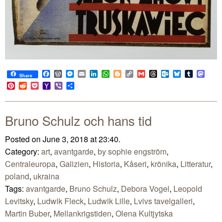
Facebook
WordPress
Messenger
Email
LinkedIn
WhatsApp
Blogger
Copy
Gmail
Threads
Outlook.com
Bluesky
Tumblr
Mast
Share
Link
Pinterest
Reddit
Pocket
Yahoo
Viber
Share
Mail
Bruno Schulz och hans tid
Posted on June 3, 2018 at 23:40.
Category:
art
,
avantgarde
,
by sophie engström
,
Centraleuropa
,
Galizien
,
Historia
,
Kåseri
,
krönika
,
Litteratur
,
poland
,
ukraina
Tags:
avantgarde
,
Bruno Schulz
,
Debora Vogel
,
Leopold
Levitsky
,
Ludwik Fleck
,
Ludwik Lille
,
Lvivs tavelgalleri
,
Martin Buber
,
Mellankrigstiden
,
Olena Kultjytska