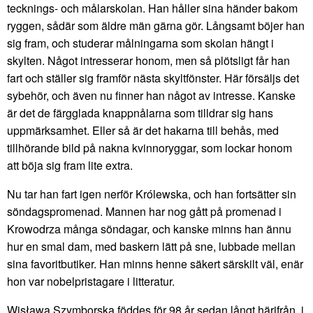
tecknings- och målarskolan. Han håller sina händer bakom
ryggen, sådär som äldre män gärna gör. Långsamt böjer han
sig fram, och studerar målningarna som skolan hängt i
skylten. Något intresserar honom, men så plötsligt får han
fart och ställer sig framför nästa skyltfönster. Här försäljs det
sybehör, och även nu finner han något av intresse. Kanske
är det de färgglada knappnålarna som tilldrar sig hans
uppmärksamhet. Eller så är det hakarna till behås, med
tillhörande bild på nakna kvinnoryggar, som lockar honom
att böja sig fram lite extra.
Nu tar han fart igen nerför Królewska, och han fortsätter sin
söndagspromenad. Mannen har nog gått på promenad i
Krowodrza många söndagar, och kanske minns han ännu
hur en smal dam, med baskern lätt på sne, lubbade mellan
sina favoritbutiker. Han minns henne säkert särskilt väl, enär
hon var nobelpristagare i litteratur.
Wisława Szymborska föddes för 98 år sedan långt härifrån, i