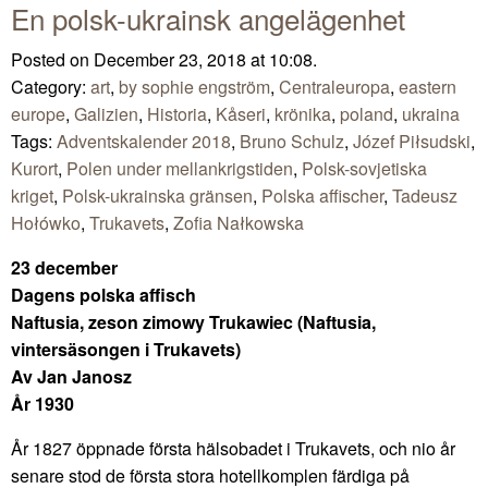
En polsk-ukrainsk angelägenhet
Posted on December 23, 2018 at 10:08.
Category:
art
,
by sophie engström
,
Centraleuropa
,
eastern
europe
,
Galizien
,
Historia
,
Kåseri
,
krönika
,
poland
,
ukraina
Tags:
Adventskalender 2018
,
Bruno Schulz
,
Józef Piłsudski
,
Kurort
,
Polen under mellankrigstiden
,
Polsk-sovjetiska
kriget
,
Polsk-ukrainska gränsen
,
Polska affischer
,
Tadeusz
Hołówko
,
Trukavets
,
Zofia Nałkowska
23 december
Dagens polska affisch
Naftusia, zeson zimowy Trukawiec (Naftusia,
vintersäsongen i Trukavets)
Av Jan Janosz
År 1930
År 1827 öppnade första hälsobadet i Trukavets, och nio år
senare stod de första stora hotellkomplen färdiga på