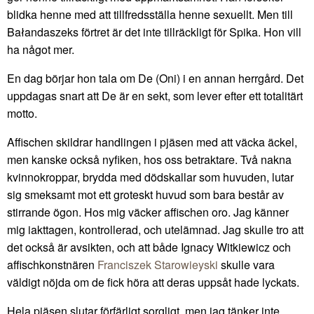
blidka henne med att tillfredsställa henne sexuellt. Men till
Bałandaszeks förtret är det inte tillräckligt för Spika. Hon vill
ha något mer.
En dag börjar hon tala om De (Oni) i en annan herrgård. Det
uppdagas snart att De är en sekt, som lever efter ett totalitärt
motto.
Affischen skildrar handlingen i pjäsen med att väcka äckel,
men kanske också nyfiken, hos oss betraktare. Två nakna
kvinnokroppar, brydda med dödskallar som huvuden, lutar
sig smeksamt mot ett groteskt huvud som bara består av
stirrande ögon. Hos mig väcker affischen oro. Jag känner
mig iakttagen, kontrollerad, och utelämnad. Jag skulle tro att
det också är avsikten, och att både Ignacy Witkiewicz och
affischkonstnären
Franciszek Starowieyski
skulle vara
väldigt nöjda om de fick höra att deras uppsåt hade lyckats.
Hela pjäsen slutar förfärligt sorgligt, men jag tänker inte