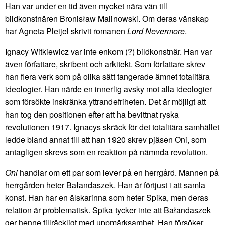
Han var under en tid även mycket nära vän till
bildkonstnären Bronisław Malinowski. Om deras vänskap
har Agneta Pleijel skrivit romanen
Lord Nevermore
.
Ignacy Witkiewicz var inte enkom (?) bildkonstnär. Han var
även författare, skribent och arkitekt. Som författare skrev
han flera verk som på olika sätt tangerade ämnet totalitära
ideologier. Han närde en innerlig avsky mot alla ideologier
som försökte inskränka yttrandefriheten. Det är möjligt att
han tog den positionen efter att ha bevittnat ryska
revolutionen 1917. Ignacys skräck för det totalitära samhället
ledde bland annat till att han 1920 skrev pjäsen Oni, som
antagligen skrevs som en reaktion på nämnda revolution.
Oni
handlar om ett par som lever på en herrgård. Mannen på
herrgården heter Bałandaszek. Han är förtjust i att samla
konst. Han har en älskarinna som heter Spika, men deras
relation är problematisk. Spika tycker inte att Bałandaszek
ger henne tillräckligt med uppmärksamhet. Han försöker