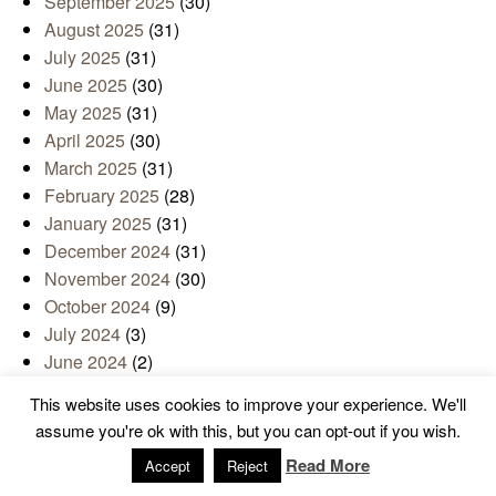
September 2025
(30)
August 2025
(31)
July 2025
(31)
June 2025
(30)
May 2025
(31)
April 2025
(30)
March 2025
(31)
February 2025
(28)
January 2025
(31)
December 2024
(31)
November 2024
(30)
October 2024
(9)
July 2024
(3)
June 2024
(2)
May 2024
(4)
This website uses cookies to improve your experience. We'll
April 2024
(1)
assume you're ok with this, but you can opt-out if you wish.
March 2024
(2)
Read More
Accept
Reject
February 2024
(1)