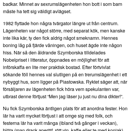
badkar. Minnet av sexrumslägenheten hon bott i som barn
måste ha tett sig väldigt avlägset.
1982 flyttade hon några tvärgator längre ut från centrum.
Lägenheten var något större, med separat kök, men kanske
inte lika kär, ty den fick aldrig något smeknamn. Hennes
boning låg på fjärde våningen, och huset ägde inte någon
hiss. När så den åldrande Szymborska tilldelades
Nobelpriset i litteratur, öppnades en möjlighet för att
införskaffa en lite mer praktisk bostad. Efter förtvivlat
sökande föll hennes val slutligen på en trerumslägenhet i ett
nybyggt hus, som ligger på Piastowska. Ryktet säger att, när
försäljaren av lägenheten fick höra vem spekulanten var,
utbrast denne förtjust “Men jag läser ju just nu dina dikter!”.
Nu fick Szymborska äntligen plats för att anordna fester. Hon
lär ha varit mycket förtjust i att omge sig med folk, och
festerna lär ha varit många (ibland två gånger i veckan),
blöta (man drack aperitif, rött vin, kaffe eller te med konjak)