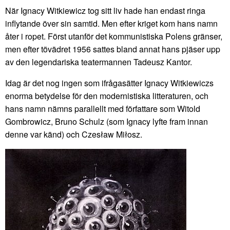
När Ignacy Witkiewicz tog sitt liv hade han endast ringa
inflytande över sin samtid. Men efter kriget kom hans namn
åter i ropet. Först utanför det kommunistiska Polens gränser,
men efter tövädret 1956 sattes bland annat hans pjäser upp
av den legendariska teatermannen Tadeusz Kantor.
Idag är det nog ingen som ifrågasätter Ignacy Witkiewiczs
enorma betydelse för den modernistiska litteraturen, och
hans namn nämns parallellt med författare som Witold
Gombrowicz, Bruno Schulz (som Ignacy lyfte fram innan
denne var känd) och Czesław Miłosz.