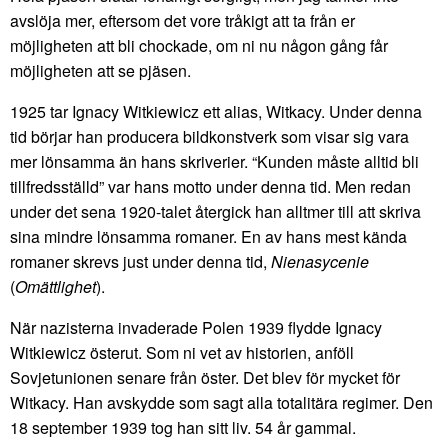
avslöja mer, eftersom det vore tråkigt att ta från er
möjligheten att bli chockade, om ni nu någon gång får
möjligheten att se pjäsen.
1925 tar Ignacy Witkiewicz ett alias, Witkacy. Under denna
tid börjar han producera bildkonstverk som visar sig vara
mer lönsamma än hans skriverier. “Kunden måste alltid bli
tillfredsställd” var hans motto under denna tid. Men redan
under det sena 1920-talet återgick han alltmer till att skriva
sina mindre lönsamma romaner. En av hans mest kända
romaner skrevs just under denna tid,
Nienasycenie
(
Omättlighet
).
När nazisterna invaderade Polen 1939 flydde Ignacy
Witkiewicz österut. Som ni vet av historien, anföll
Sovjetunionen senare från öster. Det blev för mycket för
Witkacy. Han avskydde som sagt alla totalitära regimer. Den
18 september 1939 tog han sitt liv. 54 år gammal.