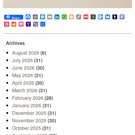
Facebook
WordPress
Messenger
Email
LinkedIn
WhatsApp
Blogger
Copy
Gmail
Threads
Outlook.com
Bluesky
Tumblr
Mast
Share
Link
Pinterest
Reddit
Pocket
Yahoo
Viber
Share
Mail
Archives
August 2026
(6)
July 2026
(31)
June 2026
(30)
May 2026
(31)
April 2026
(30)
March 2026
(31)
February 2026
(28)
January 2026
(31)
December 2025
(31)
November 2025
(30)
October 2025
(31)