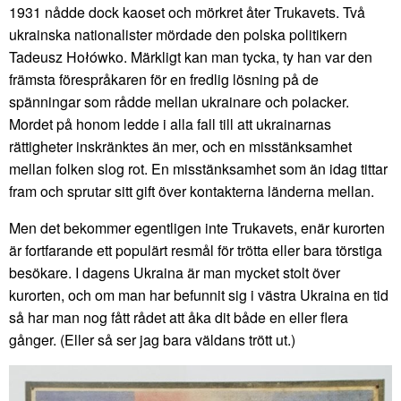
1931 nådde dock kaoset och mörkret åter Trukavets. Två
ukrainska nationalister mördade den polska politikern
Tadeusz Hołówko. Märkligt kan man tycka, ty han var den
främsta förespråkaren för en fredlig lösning på de
spänningar som rådde mellan ukrainare och polacker.
Mordet på honom ledde i alla fall till att ukrainarnas
rättigheter inskränktes än mer, och en misstänksamhet
mellan folken slog rot. En misstänksamhet som än idag tittar
fram och sprutar sitt gift över kontakterna länderna mellan.
Men det bekommer egentligen inte Trukavets, enär kurorten
är fortfarande ett populärt resmål för trötta eller bara törstiga
besökare. I dagens Ukraina är man mycket stolt över
kurorten, och om man har befunnit sig i västra Ukraina en tid
så har man nog fått rådet att åka dit både en eller flera
gånger. (Eller så ser jag bara väldans trött ut.)