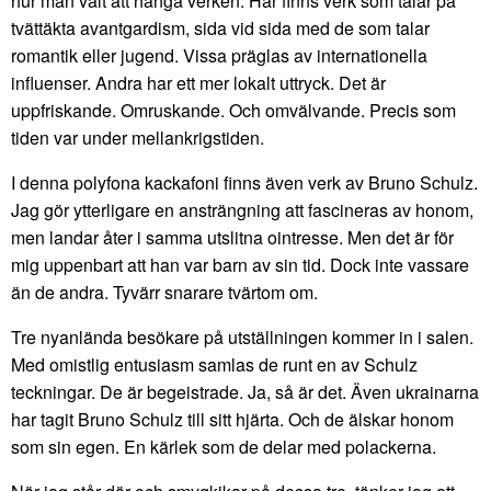
hur man valt att hänga verken. Här finns verk som talar på
tvättäkta avantgardism, sida vid sida med de som talar
romantik eller jugend. Vissa präglas av internationella
influenser. Andra har ett mer lokalt uttryck. Det är
uppfriskande. Omruskande. Och omvälvande. Precis som
tiden var under mellankrigstiden.
I denna polyfona kackafoni finns även verk av Bruno Schulz.
Jag gör ytterligare en ansträngning att fascineras av honom,
men landar åter i samma utslitna ointresse. Men det är för
mig uppenbart att han var barn av sin tid. Dock inte vassare
än de andra. Tyvärr snarare tvärtom om.
Tre nyanlända besökare på utställningen kommer in i salen.
Med omistlig entusiasm samlas de runt en av Schulz
teckningar. De är begeistrade. Ja, så är det. Även ukrainarna
har tagit Bruno Schulz till sitt hjärta. Och de älskar honom
som sin egen. En kärlek som de delar med polackerna.