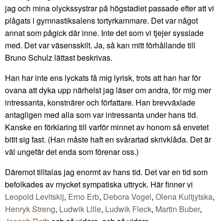
jag och mina olyckssystrar på högstadiet passade efter att vi
plågats i gymnastiksalens tortyrkammare. Det var något
annat som pågick där inne. Inte det som vi tjejer sysslade
med. Det var väsensskilt. Ja, så kan mitt förhållande till
Bruno Schulz lättast beskrivas.
Han har inte ens lyckats få mig lyrisk, trots att han har för
ovana att dyka upp närhelst jag läser om andra, för mig mer
intressanta, konstnärer och författare. Han brevväxlade
antagligen med alla som var intressanta under hans tid.
Kanske en förklaring till varför minnet av honom så envetet
bitit sig fast. (Han måste haft en svårartad skrivklåda. Det är
väl ungefär det enda som förenar oss.)
Däremot tilltalas jag enormt av hans tid. Det var en tid som
befolkades av mycket sympatiska uttryck. Här finner vi
Leopold Levitskij
,
Erno Erb
,
Debora Vogel
,
Olena Kultjytska
,
Henryk Streng
,
Ludwik Lille
,
Ludwik Fleck
,
Martin Buber
,