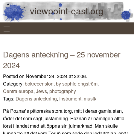
viewpoint-east.org
Dagens anteckning – 25 november
2024
Posted on November 24, 2024 at 22:06.
Category:
bokrecension
,
by sophie engström
,
Centraleuropa
,
Jews
,
photography
Tags:
Dagens anteckning
,
Instrument
,
musik
På Poznańs pittoreska stora torg, mitt i deras gamla stan,
råder det som sagt julstämning. Poznań är nämligen alltid
först i landet med att öppna sin julmarknad. Man skulle
kunna tro att det vore Toruń som ägde den ledartröjan, enär