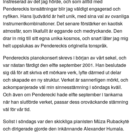
instreserad av det jag hörde, och som alltid med
Pendereckis tonsättningar blir jag väldigt engagerad och
nyfiken. Hans ljudvärld är helt unik, med sina val av ovanliga
instrumentkombinationer. Det senare förstärker en kaotisk
atmosfär, som likafullt är eggande och medryckande. Den
drar in mig till sitt egna unika kosmos, och snart låter jag mig
helt uppslukas av Pendereckis originella tonspråk.
Pendereckis pianokonsert skrevs i början av vårt sekel, och
var nästan färdigt den elfte september 2001. Han beslutade
sig då för att skriva ett mörkare verk, lyfte därmed ut delar
och skapade en ny struktur. Verket är sannerligen mörkt, och
ackompanjerade väl min sinnesstämning i söndags kväll.
Och även om Penderecki hade elfte september i tankarna
när han slutförde verket, passar dess oroväckande stämning
väl för vår tid.
Solist i söndags var den skickliga pianisten Mūza Rubackytė
och dirigerade gjorde den inkännande Alexander Humala.