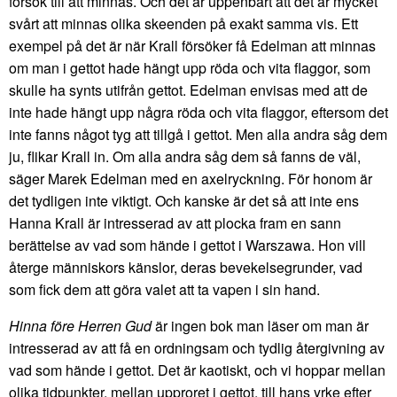
försök till att minnas. Och det är uppenbart att det är mycket
svårt att minnas olika skeenden på exakt samma vis. Ett
exempel på det är när Krall försöker få Edelman att minnas
om man i gettot hade hängt upp röda och vita flaggor, som
skulle ha synts utifrån gettot. Edelman envisas med att de
inte hade hängt upp några röda och vita flaggor, eftersom det
inte fanns något tyg att tillgå i gettot. Men alla andra såg dem
ju, flikar Krall in. Om alla andra såg dem så fanns de väl,
säger Marek Edelman med en axelryckning. För honom är
det tydligen inte viktigt. Och kanske är det så att inte ens
Hanna Krall är intresserad av att plocka fram en sann
berättelse av vad som hände i gettot i Warszawa. Hon vill
återge människors känslor, deras bevekelsegrunder, vad
som fick dem att göra valet att ta vapen i sin hand.
Hinna före Herren Gud
är ingen bok man läser om man är
intresserad av att få en ordningsam och tydlig återgivning av
vad som hände i gettot. Det är kaotiskt, och vi hoppar mellan
olika tidpunkter, mellan upproret i gettot, till hans yrke efter