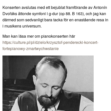
Konserten avslutas med ett bejublat framförande av Antonín
Dvořáks åttonde symfoni i g-dur (op 88. B 163), och jag kan
därmed som sedvanligt bara tacka för en enastående resa in
i musikens universum.
Man kan läsa mer om pianokonserten här
https://culture.pl/pl/dzielo/krzysztof-penderecki-koncert-
fortepianowy-zmartwychwstanie