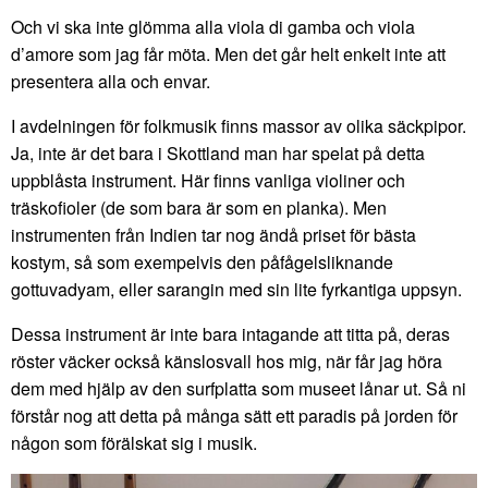
Och vi ska inte glömma alla viola di gamba och viola
d’amore som jag får möta. Men det går helt enkelt inte att
presentera alla och envar.
I avdelningen för folkmusik finns massor av olika säckpipor.
Ja, inte är det bara i Skottland man har spelat på detta
uppblåsta instrument. Här finns vanliga violiner och
träskofioler (de som bara är som en planka). Men
instrumenten från Indien tar nog ändå priset för bästa
kostym, så som exempelvis den påfågelsliknande
gottuvadyam, eller sarangin med sin lite fyrkantiga uppsyn.
Dessa instrument är inte bara intagande att titta på, deras
röster väcker också känslosvall hos mig, när får jag höra
dem med hjälp av den surfplatta som museet lånar ut. Så ni
förstår nog att detta på många sätt ett paradis på jorden för
någon som förälskat sig i musik.