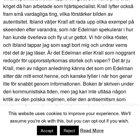
kriget då han arbetade som hjärtspecialist. Krall lyfter också
fram små vardagliga ting, vilka förstärker bilden av
autentisitet. Ibland väljer Krall att rada upp olika exempel på
skeenden efter varandra, som när Edelman spekulerar i hur
han kunde överleva och fly ut ur gettot. Vi hör olika röster,
och ibland tappar jag som sagt bort mig och undrar vems
röst det är jag läser. Är det Edelman eller Krall som noggrant
redogör för upprorsstyrkornas storlek och vapen? Det är ju
Krall, men av någon anledning känns det som om Edelman
sitter där mitt emot henne, och kanske fyller i när hon genar
lite för snabbt genom informationen. Boken är skriven under
den kommunistiska tiden, men jag kan inte utläsa någon
kritik av den polska regimen, eller den antisemitism som
uppkom efter sexdagarskriget. Inte med ett ord nämner
This website uses cookies to improve your experience. We'll
Edelman de trakasserier som han enligt Wikipedia-sidan
assume you're ok with this, but you can opt-out if you wish.
ska ha utsatts för. Det hade också varit omöjligt att beskriva,
eftersom boken då sannolikt hade stoppats.
Read More
Accept
Reject