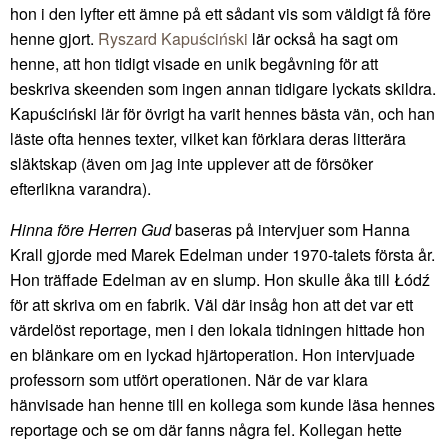
hon i den lyfter ett ämne på ett sådant vis som väldigt få före
henne gjort.
Ryszard Kapuściński
lär också ha sagt om
henne, att hon tidigt visade en unik begåvning för att
beskriva skeenden som ingen annan tidigare lyckats skildra.
Kapuściński lär för övrigt ha varit hennes bästa vän, och han
läste ofta hennes texter, vilket kan förklara deras litterära
släktskap (även om jag inte upplever att de försöker
efterlikna varandra).
Hinna före Herren Gud
baseras på intervjuer som Hanna
Krall gjorde med Marek Edelman under 1970-talets första år.
Hon träffade Edelman av en slump. Hon skulle åka till Łódź
för att skriva om en fabrik. Väl där insåg hon att det var ett
värdelöst reportage, men i den lokala tidningen hittade hon
en blänkare om en lyckad hjärtoperation. Hon intervjuade
professorn som utfört operationen. När de var klara
hänvisade han henne till en kollega som kunde läsa hennes
reportage och se om där fanns några fel. Kollegan hette