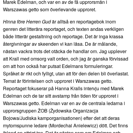
Marek Edelman, och var en av de få upprorsmän i
Warszawas getto som överlevande upproret.
Hinna före Herren Gud
är alltså en reportagebok inom
genren det litterära reportaget, och texten andas verkligen
både litterär gestaltning och reportage. Det är inga krassa
återgivningar av skeenden vi kan läsa. De är målande,
nästan vackra trots det otäcka de handlar om. Jag upplever
att Krall med omsorg valt orden, och jag är ganska förvissad
om att hon också har putsat Edelmans formuleringar.
Språket är rikt och fylligt, utan att för den delen bli överlastat.
Temat är förintelsen och upproret i Warszawas getto.
Reportaget fokuserar på Hanna Kralls intervju med Marek
Edelman och de tar sitt avstamp från tiden för upproret i
Warszawas getto. Edelman var en av de centrala ledarna i
upprorsgruppen ŻOB (Żydowska Organizacja
Bojowa/Judiska kamporganisationen) efter det att deras
mytomspunne ledare (Mordechai Anielewicz) dött. Det finns
ibland en ettrigt ton. Det är nästan som om Edelman och