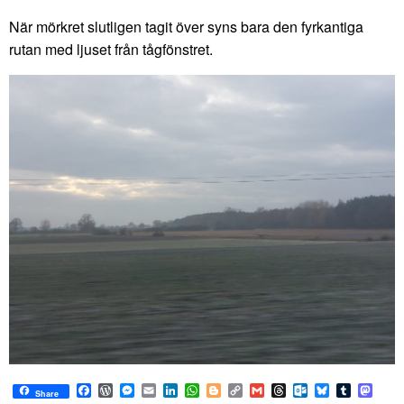
När mörkret slutligen tagit över syns bara den fyrkantiga
rutan med ljuset från tågfönstret.
Facebook
WordPress
Messenger
Email
LinkedIn
WhatsApp
Blogger
Copy
Gmail
Threads
Outlook.com
Bluesky
Tumblr
Mast
Share