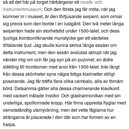
så att det här på torget härbärgerar ett
musik- och
instrumentmuseum
. Och den första jag får möta, när jag
kommer in i museet, är den förtjusande serpent, som ormar
sig precis som den borde i en lustgård. Den två meter långa
serpenten hade sin storhetstid under 1500-talet, och dess
ljuvliga trombonliknande munstycke ger ett särdeles
tilltalande ljud. Jag skulle kunna skriva långa essäer om
detta instrument, men den essän avslutas abrupt när jag
vänder mig om och får jag syn på en puzonet, en äldre
släkting till trombonen med anor från 1300-talet. Inte långt
från dessa skönheter syns några tidiga klarinetter stiligt
poserande. Jag får träffa flera olika cembalo, alla av förnäm
börd. Detsamma gäller alla dessa charmerande klavikord
med vackert målade insidor. Och glasharmonikan med sin
underliga, spolformade kropp. Här finns uppresta flyglar med
oemotståndlig utsmyckning, men det vette fåglarna hur
strängarna är placerade i den där som har formen av en
harpa.