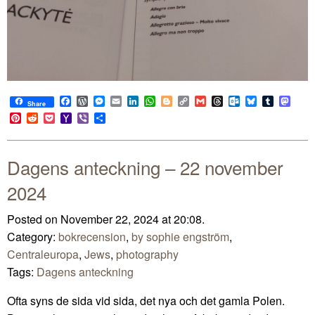
Facebook
WordPress
Messenger
Email
LinkedIn
WhatsApp
Blogger
Copy
Gmail
Threads
Outlook.com
Bluesky
Tumblr
Mast
Share
Link
Pinterest
Reddit
Pocket
Yahoo
Viber
Share
Mail
Dagens anteckning – 22 november
2024
Posted on November 22, 2024 at 20:08.
Category:
bokrecension
,
by sophie engström
,
Centraleuropa
,
Jews
,
photography
Tags:
Dagens anteckning
Ofta syns de sida vid sida, det nya och det gamla Polen.