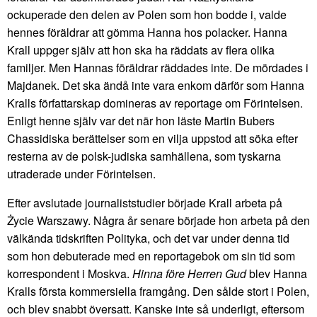
ockuperade den delen av Polen som hon bodde i, valde
hennes föräldrar att gömma Hanna hos polacker. Hanna
Krall uppger själv att hon ska ha räddats av flera olika
familjer. Men Hannas föräldrar räddades inte. De mördades i
Majdanek. Det ska ändå inte vara enkom därför som Hanna
Kralls författarskap domineras av reportage om Förintelsen.
Enligt henne själv var det när hon läste Martin Bubers
Chassidiska berättelser som en vilja uppstod att söka efter
resterna av de polsk-judiska samhällena, som tyskarna
utraderade under Förintelsen.
Efter avslutade journaliststudier började Krall arbeta på
Życie Warszawy. Några år senare började hon arbeta på den
välkända tidskriften Polityka, och det var under denna tid
som hon debuterade med en reportagebok om sin tid som
korrespondent i Moskva.
Hinna före Herren Gud
blev Hanna
Kralls första kommersiella framgång. Den sålde stort i Polen,
och blev snabbt översatt. Kanske inte så underligt, eftersom