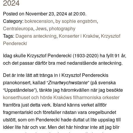
2024
Posted on November 23, 2024 at 20:00.
Category:
bokrecension
,
by sophie engström
,
Centraleuropa
,
Jews
,
photography
Tags:
Dagens anteckning
,
Konserter i Kraków
,
Krzysztof
Penderecki
Idag skulle Krzysztof Penderecki (1933-2020) ha fyllt 91 år,
och det passar därför bra med nedanstående anteckning.
Det är inte lätt att tränga in i Krzysztof Pendereckis
pianokonsert, kallad “
Zmartwychwstanie
” (på svenska
“Uppståndelse”), tänkte jag häromkvällen när jag besökte
konserthuset och hörde Krakóws filharmoniska orkester
framföra just detta verk. Ibland känns verket alltför
fragmentariskt och förefaller nästan vara oregelbundet
utstött, som om Penderecki hade duttat ut lite uppslag till
idéer lite här och var. Men det här hindrar inte att jag blir