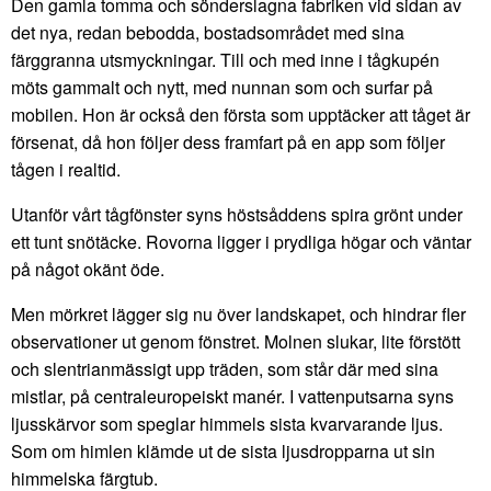
Den gamla tomma och sönderslagna fabriken vid sidan av
det nya, redan bebodda, bostadsområdet med sina
färggranna utsmyckningar. Till och med inne i tågkupén
möts gammalt och nytt, med nunnan som och surfar på
mobilen. Hon är också den första som upptäcker att tåget är
försenat, då hon följer dess framfart på en app som följer
tågen i realtid.
Utanför vårt tågfönster syns höstsåddens spira grönt under
ett tunt snötäcke. Rovorna ligger i prydliga högar och väntar
på något okänt öde.
Men mörkret lägger sig nu över landskapet, och hindrar fler
observationer ut genom fönstret. Molnen slukar, lite förstött
och slentrianmässigt upp träden, som står där med sina
mistlar, på centraleuropeiskt manér. I vattenputsarna syns
ljusskärvor som speglar himmels sista kvarvarande ljus.
Som om himlen klämde ut de sista ljusdropparna ut sin
himmelska färgtub.