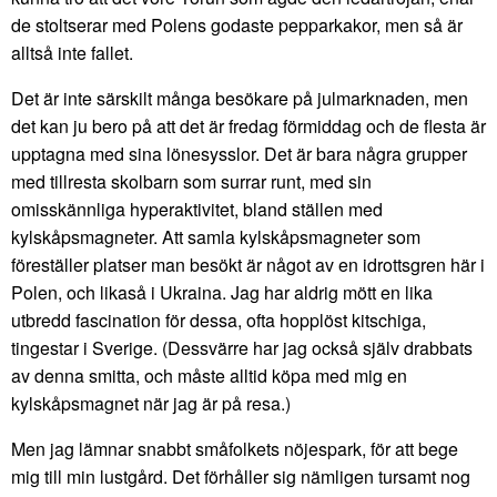
de stoltserar med Polens godaste pepparkakor, men så är
alltså inte fallet.
Det är inte särskilt många besökare på julmarknaden, men
det kan ju bero på att det är fredag förmiddag och de flesta är
upptagna med sina lönesysslor. Det är bara några grupper
med tillresta skolbarn som surrar runt, med sin
omisskännliga hyperaktivitet, bland ställen med
kylskåpsmagneter. Att samla kylskåpsmagneter som
föreställer platser man besökt är något av en idrottsgren här i
Polen, och likaså i Ukraina. Jag har aldrig mött en lika
utbredd fascination för dessa, ofta hopplöst kitschiga,
tingestar i Sverige. (Dessvärre har jag också själv drabbats
av denna smitta, och måste alltid köpa med mig en
kylskåpsmagnet när jag är på resa.)
Men jag lämnar snabbt småfolkets nöjespark, för att bege
mig till min lustgård. Det förhåller sig nämligen tursamt nog