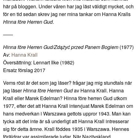
här på bloggen. Under våren har jag läst väldigt mycket, och
för en tid sedan skrev jag ner mina tankar om Hanna Kralls
Hinna före Herren Gud
.
——
Hinna före Herren Gud/Zdążyć przed Panem Bogiem
(1977)
Av:
Hanna Krall
Översättning: Lennart Ilke (1982)
Ersatz förslag 2017
Vems röst är det som jag läser? frågar jag mig stundtals när
jag läser
Hinna före Herren Gud
av Hanna Krall. Hanna
Krall eller Marek Edelman? Hinna före herren Gud utkom
1977, efter det att Hanna Krall intervjuat Marek Edelman om
hans medverkan i Warszawa gettots uppror 1943. Man kan
tycka att det inte är så underligt att Hanna Krall intresserar
sig för detta ämne. Krall föddes 1935 i Warszawa. Hennes
föräldrar var assimilerade judar. När Nazityskland