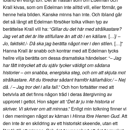
Krall kivas, som om Edelman inte alltid vill, eller förmår, ge
henne hela bilden. Kanske minns han inte. Och ibland går
det så långt att Edelman försöker tolka vilken typ av
berättelse Krall vill ha: “
Gillar du det här med strålkastare?
Jag vet att det är lite stilfullare än att dö i en källare.
[…]/
–
Jo, faktiskt
./-
Då ska jag berätta något mer i den stilen.
[…]”
Hanna Krall är snabb och kontrar med att Edelman tycks
hellre vilja berätta om dessa dramatiska händelser: “
– Jag
har fått intrycket att du själv tycker väldigt om sådana
historier – om snabba, energiska steg, och om att skjuta mot
strålkastare. Att du föredrar sådant framför källarhålor./ – Nej
då. / – Jag tror det i alla fall
.” Och hon fortsätter med att
betvivla att det finns någon tråd i deras återgivning av
upproret i gettot. Hon säger att “
Det är ju inte historia vi
skriver. Vi skriver om att minnas
.” Enligt min tolkning finner vi
i den meningen något av kärnan i
Hinna före Herren Gud
. Att
den inte är en skildring av ett historiskt skeende, utan ett