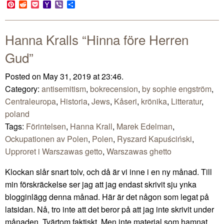
Link
Pinterest
Reddit
Pocket
Yahoo
Viber
Share
Mail
Hanna Kralls “Hinna före Herren
Gud”
Posted on May 31, 2019 at 23:46.
Category:
antisemitism
,
bokrecension
,
by sophie engström
,
Centraleuropa
,
Historia
,
Jews
,
Kåseri
,
krönika
,
Litteratur
,
poland
Tags:
Förintelsen
,
Hanna Krall
,
Marek Edelman
,
Ockupationen av Polen
,
Polen
,
Ryszard Kapuściński
,
Upproret i Warszawas getto
,
Warszawas ghetto
Klockan slår snart tolv, och då är vi inne i en ny månad. Till
min förskräckelse ser jag att jag endast skrivit sju ynka
blogginlägg denna månad. Här är det någon som legat på
latsidan. Nå, tro inte att det beror på att jag inte skrivit under
månaden. Tvärtom faktiskt. Men inte material som hamnat