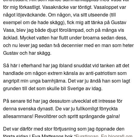
för mig förkastligt. Vasaknäcke var töntigt. Vasaloppet var
något löjeväckande. Om någon, via sitt utseende (till
exempel om de hade skägg), fick mig att tänka på Gustav
Vasa, blev jag både djupt förolämpad, och på många vis
äcklad. Mycket vatten har flutit under broarna sedan dess,
och nu lever jag sedan två decennier med en man som heter
Gustav och har skägg.
Så här i efterhand har jag ibland snuddat vid tanken att det
handlade om någon extrem känsla av anti-patriotism som
angripit min unga barnhjärna. Det var ju ändå han som lagt
grunden till det som skulle bli Sverige av idag.
På senare tid har jag dessutom utvecklat ett intresse för
denna svenska dynasti. De var ju fullkomligt förryckta
allesammans! Revoltörer och spritt språngande galna!
Det var därför med stor förtjusning som jag öppnade den
första sidan i Eva Mattssons bok “
Furstinnan. En biografi om