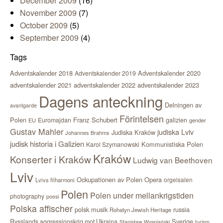
December 2009
(16)
November 2009
(7)
October 2009
(5)
September 2009
(4)
Tags
Adventskalender 2018
Adventskalender 2020
Adventskalender 2019
adventskalender 2021
adventskalender 2022
adventskalender 2023
Dagens anteckning
Delningen av
avantgarde
Förintelsen
Polen
Franz Schubert
Euromajdan
galizien
EU
gender
Gustav Mahler
judiska Lviv
Judiska Kraków
Johannes Brahms
judisk historia i Galizien
Kommunistiska Polen
Karol Szymanowski
Kraków
Konserter i Kraków
Ludwig van Beethoven
Lviv
Ockupationen av Polen
Opera
orgelsalen
Lvivs filharmoni
Polen
Polen under mellankrigstiden
photography
poesi
Polska affischer
polsk musik
russia
Rohatyn Jewish Heritage
Sverige
Rysslands aggressionskrig mot Ukraina
Stanisław Wyspiański
turism