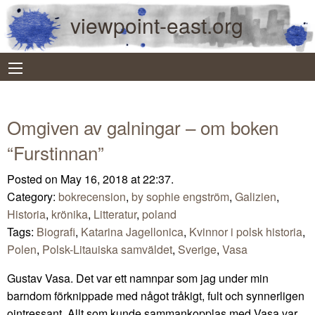
viewpoint-east.org
Omgiven av galningar – om boken
“Furstinnan”
Posted on May 16, 2018 at 22:37.
Category:
bokrecension
,
by sophie engström
,
Galizien
,
Historia
,
krönika
,
Litteratur
,
poland
Tags:
Biografi
,
Katarina Jagellonica
,
Kvinnor i polsk historia
,
Polen
,
Polsk-Litauiska samväldet
,
Sverige
,
Vasa
Gustav Vasa. Det var ett namnpar som jag under min
barndom förknippade med något tråkigt, fult och synnerligen
ointressant. Allt som kunde sammankopplas med Vasa var