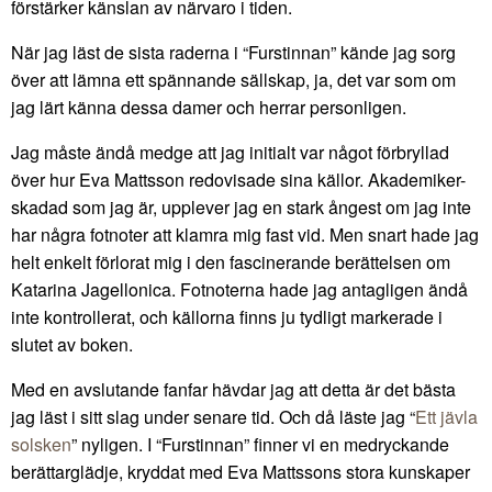
förstärker känslan av närvaro i tiden.
När jag läst de sista raderna i “Furstinnan” kände jag sorg
över att lämna ett spännande sällskap, ja, det var som om
jag lärt känna dessa damer och herrar personligen.
Jag måste ändå medge att jag initialt var något förbryllad
över hur Eva Mattsson redovisade sina källor. Akademiker-
skadad som jag är, upplever jag en stark ångest om jag inte
har några fotnoter att klamra mig fast vid. Men snart hade jag
helt enkelt förlorat mig i den fascinerande berättelsen om
Katarina Jagellonica. Fotnoterna hade jag antagligen ändå
inte kontrollerat, och källorna finns ju tydligt markerade i
slutet av boken.
Med en avslutande fanfar hävdar jag att detta är det bästa
jag läst i sitt slag under senare tid. Och då läste jag “
Ett jävla
solsken
” nyligen. I “Furstinnan” finner vi en medryckande
berättarglädje, kryddat med Eva Mattssons stora kunskaper