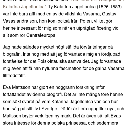
Katarina Jagellonica
“. Ty Katarina Jagellonica (1526-1583)
var inte bara gift med en av de vildsinta Vasarna, Gustav
Vasas andra son, hon kom också från Polen, vilket gör
henne intressant för mig som när en utpräglad fixering vid
allt som rör Centraleuropa.
Jag hade således mycket högt ställda förväntningar på
biografin. Inte nog med att jag förväntade mig en fördjupad
förståelse för det Polsk-litauiska samväldet. Jag förväntade
mig även att få min nyfunna fascination för de galna Vasarna
tillfredställt.
Eva Mattsson har gjort en noggrann forskning inför
författandet av denna biografi. Det är inte många före henne
som sökt svaret på vem Katarina Jagellonica var, och hur
hon såg på sitt liv i Sverige. Därför är flera uppgifter nya, och
Mattsson bryter verkligen ny mark. Det är även så, att Evas
stora intresse för denna polska prinsessa, och sedermera