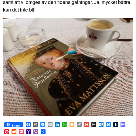
samt att vi omges av den tidens galningar. Ja, mycket bättre
kan det inte bli!
Facebook
WordPress
Messenger
Email
LinkedIn
WhatsApp
Blogger
Copy
Gmail
Threads
Outlook.com
Bluesky
Tumblr
Mast
Share
Link
Pinterest
Reddit
Pocket
Yahoo
Viber
Share