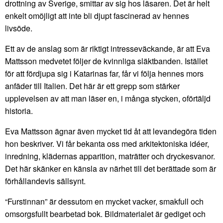
drottning av Sverige, smittar av sig hos läsaren. Det är helt
enkelt omöjligt att inte bli djupt fascinerad av hennes
livsöde.
Ett av de anslag som är riktigt intresseväckande, är att Eva
Mattsson medvetet följer de kvinnliga släktbanden. Istället
för att fördjupa sig i Katarinas far, får vi följa hennes mors
anfäder till Italien. Det här är ett grepp som stärker
upplevelsen av att man läser en, i många stycken, oförtäljd
historia.
Eva Mattsson ägnar även mycket tid åt att levandegöra tiden
hon beskriver. Vi får bekanta oss med arkitektoniska idéer,
inredning, klädernas apparition, maträtter och dryckesvanor.
Det här skänker en känsla av närhet till det berättade som är
förhållandevis sällsynt.
“Furstinnan” är dessutom en mycket vacker, smakfull och
omsorgsfullt bearbetad bok. Bildmaterialet är gediget och