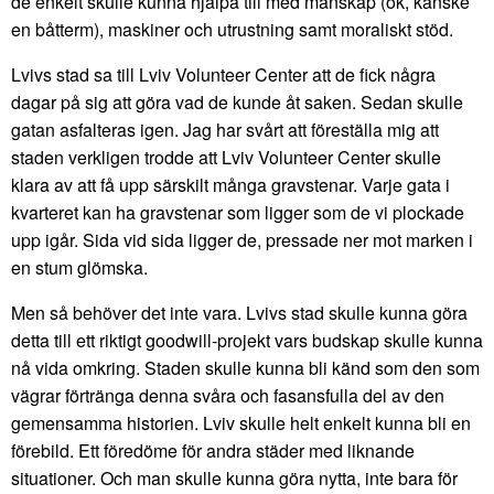
de enkelt skulle kunna hjälpa till med manskap (ok, kanske
en båtterm), maskiner och utrustning samt moraliskt stöd.
Lvivs stad sa till Lviv Volunteer Center att de fick några
dagar på sig att göra vad de kunde åt saken. Sedan skulle
gatan asfalteras igen. Jag har svårt att föreställa mig att
staden verkligen trodde att Lviv Volunteer Center skulle
klara av att få upp särskilt många gravstenar. Varje gata i
kvarteret kan ha gravstenar som ligger som de vi plockade
upp igår. Sida vid sida ligger de, pressade ner mot marken i
en stum glömska.
Men så behöver det inte vara. Lvivs stad skulle kunna göra
detta till ett riktigt goodwill-projekt vars budskap skulle kunna
nå vida omkring. Staden skulle kunna bli känd som den som
vägrar förtränga denna svåra och fasansfulla del av den
gemensamma historien. Lviv skulle helt enkelt kunna bli en
förebild. Ett föredöme för andra städer med liknande
situationer. Och man skulle kunna göra nytta, inte bara för