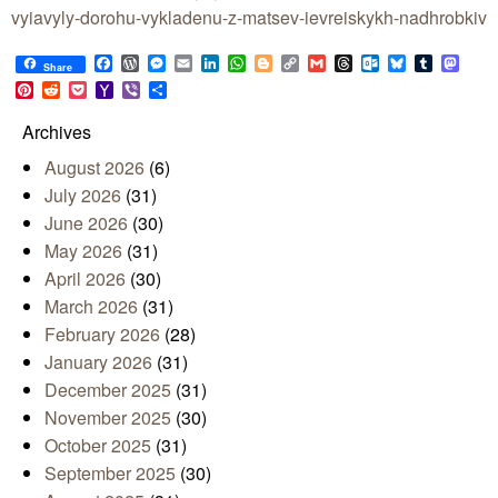
vyiavyly-dorohu-vykladenu-z-matsev-ievreiskykh-nadhrobkiv
Facebook
WordPress
Messenger
Email
LinkedIn
WhatsApp
Blogger
Copy
Gmail
Threads
Outlook.com
Bluesky
Tumblr
Mast
Share
Link
Pinterest
Reddit
Pocket
Yahoo
Viber
Share
Mail
Archives
August 2026
(6)
July 2026
(31)
June 2026
(30)
May 2026
(31)
April 2026
(30)
March 2026
(31)
February 2026
(28)
January 2026
(31)
December 2025
(31)
November 2025
(30)
October 2025
(31)
September 2025
(30)