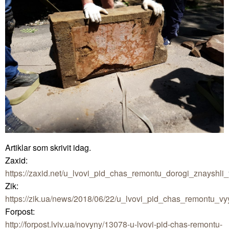
Artiklar som skrivit idag.
Zaxid:
https://zaxid.net/u_lvovi_pid_chas_remontu_dorogi_znayshli
Zik:
https://zik.ua/news/2018/06/22/u_lvovi_pid_chas_remontu
Forpost:
http://forpost.lviv.ua/novyny/13078-u-lvovi-pid-chas-remontu-