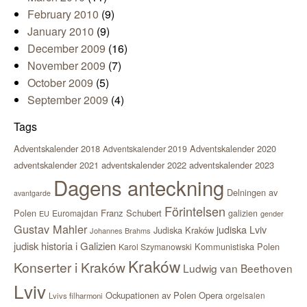
February 2010
(9)
January 2010
(9)
December 2009
(16)
November 2009
(7)
October 2009
(5)
September 2009
(4)
Tags
Adventskalender 2018
Adventskalender 2020
Adventskalender 2019
adventskalender 2021
adventskalender 2022
adventskalender 2023
Dagens anteckning
Delningen av
avantgarde
Förintelsen
Polen
Franz Schubert
Euromajdan
galizien
EU
gender
Gustav Mahler
judiska Lviv
Judiska Kraków
Johannes Brahms
judisk historia i Galizien
Kommunistiska Polen
Karol Szymanowski
Kraków
Konserter i Kraków
Ludwig van Beethoven
Lviv
Ockupationen av Polen
Opera
orgelsalen
Lvivs filharmoni