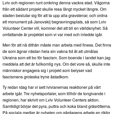
Lviv och regionen runt omkring denna vackra stad. Vågorna
från ett sådant projekt skulle resa långt mycket längre. Om
staden beslutar sig för att ta upp alla gravstenar, och ordna
ett monument på Janovskij begravningsplats, så som Lviv
Volunteer Center vill, kommer det att bli en världsnyhet. Så
omfattande är projektet som vi var med och inledde igår.
Men för att nå dithän måste man arbeta med finess. Det finns
de som ägnar nästan hela sin vakna tid åt att utmålas
Ukraina som ett bo för fascism. Som boende i landet kan jag
meddela att det är fullkomlig nys. Om det vore så, skulle inte
människor engagera sig i projekt som belyser vad
fascismens groteska tryne åstadkom.
Ty redan idag har vi sett lvivianernas reaktioner på vårt
arbete igår. Tre nyhetsportaler, som tillhör de tongivande i
regionen, har skrivit om Lviv Volunteer Centers aktion.
Samtidigt börjar det pyra, puttra och koka bland gräsrötterna.
På sociala medier är nyheten om gårdagens arbete en riktig