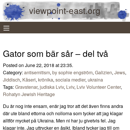
viewpoint-east.org
Gator som bär sår – del två
Posted on June 22, 2018 at 23:35.
Category:
antisemitism
,
by sophie engström
,
Galizien
,
Jews
,
Jiddisch
,
Kåseri
,
krönika
,
sociala medier
,
ukraina
Tags:
Gravstenar
,
judiska Lviv
,
Lviv
,
Lviv Volunteer Center
,
Rohatyn Jewish Heritage
Du är nog inte ensam, enär jag tror att det även finns andra
där ute bland ettorna och nollorna som tycker att jag klagar
alltför mycket på Ukraina. Men ni har ju givetvis fel. Jag
klagar inte. Jag uttrycker en åsikt. Ibland tycker jag till om