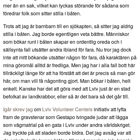
mer än en sak, vilket kan tyckas störande för sådana som
föredrar folk som sitter stilla i båten.
Trots att jag är barnbarn till en sjökapten, så sitter jag aldrig
stilla i båten. Jag borde egentligen veta bättre. Människor
som bökar runt i båten skapar en ordentlig oreda och i
sällsynta fall utsätter andra ibland för fara. Nu tror jag dock
inte att mitt bökande utsätter någon för fara, då karaktären på
mina göromål alltid är fredliga. Men jag har i alla fall bott här
tillräckligt länge för att ha förstått att det är precis så man gör
här, om man vill få någonting gjort. Man bökar i båten, helt
enkelt. Kanske har det att göra med att Lviv just är en stad
befolkat av landkrabbor, eller så är det bara så det går till.
Igår skrev jag
om
Lviv Volunteer Centers
initiativ att lyfta
fram de gravstenar som Gestapo tvingade judar att lägga
som vägmatrial på en gata i Lviv under andra världskriget.
Jag tryckte på att staden borde bidra. Det jag avsåg var att