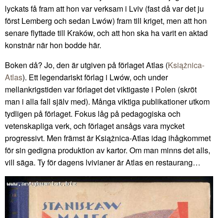
lyckats få fram att hon var verksam i Lviv (fast då var det ju
först Lemberg och sedan Lwów) fram till kriget, men att hon
senare flyttade till Kraków, och att hon ska ha varit en aktad
konstnär när hon bodde här.
Boken då? Jo, den är utgiven på förlaget Atlas (
Książnica-
Atlas
). Ett legendariskt förlag i Lwów, och under
mellankrigstiden var förlaget det viktigaste i Polen (skröt
man i alla fall själv med). Många viktiga publikationer utkom
tydligen på förlaget. Fokus låg på pedagogiska och
vetenskapliga verk, och förlaget ansågs vara mycket
progressivt. Men främst är Książnica-Atlas idag ihågkommet
för sin gedigna produktion av kartor. Om man minns det alls,
vill säga. Ty för dagens lvivianer är Atlas en restaurang…