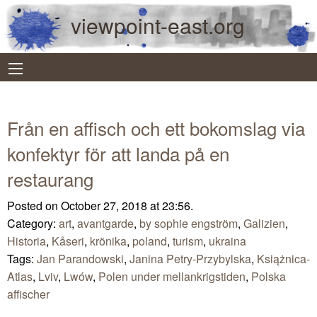
viewpoint-east.org
Från en affisch och ett bokomslag via
konfektyr för att landa på en
restaurang
Posted on October 27, 2018 at 23:56.
Category:
art
,
avantgarde
,
by sophie engström
,
Galizien
,
Historia
,
Kåseri
,
krönika
,
poland
,
turism
,
ukraina
Tags:
Jan Parandowski
,
Janina Petry-Przybylska
,
Książnica-
Atlas
,
Lviv
,
Lwów
,
Polen under mellankrigstiden
,
Polska
affischer