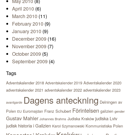
May 2010
(8)
April 2010
(6)
March 2010
(11)
February 2010
(9)
January 2010
(9)
December 2009
(16)
November 2009
(7)
October 2009
(5)
September 2009
(4)
Tags
Adventskalender 2018
Adventskalender 2020
Adventskalender 2019
adventskalender 2021
adventskalender 2022
adventskalender 2023
Dagens anteckning
Delningen av
avantgarde
Förintelsen
Polen
Franz Schubert
Euromajdan
galizien
EU
gender
Gustav Mahler
judiska Lviv
Judiska Kraków
Johannes Brahms
judisk historia i Galizien
Kommunistiska Polen
Karol Szymanowski
Kraków
Konserter i Kraków