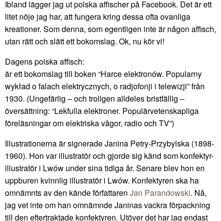
Ibland lägger jag ut polska affischer på Facebook. Det är ett
litet nöje jag har, att fungera kring dessa ofta ovanliga
kreationer. Som denna, som egentligen inte är någon affisch,
utan rätt och slätt ett bokomslag. Ok, nu kör vi!
Dagens polska affisch:
är ett bokomslag till boken “Harce elektronów. Popularny
wykład o falach elektrycznych, o radjofonji i telewizji” från
1930. (Ungefärlig – och troligen alldeles bristfällig –
översättning: “Lekfulla elektroner. Populärvetenskapliga
föreläsningar om elektriska vågor, radio och TV”)
Illustrationerna är signerade Janina Petry-Przybylska (1898-
1960). Hon var illustratör och gjorde sig känd som konfektyr-
illustratör i Lwów under sina tidiga år. Senare blev hon en
uppburen kvinnlig illustratör i Lwów. Konfektyren ska ha
omnämnts av den kände författaren
Jan Parandowski
. Nå,
jag vet inte om han omnämnde Janinas vackra förpackning
till den eftertraktade konfektyren. Utöver det har jag endast