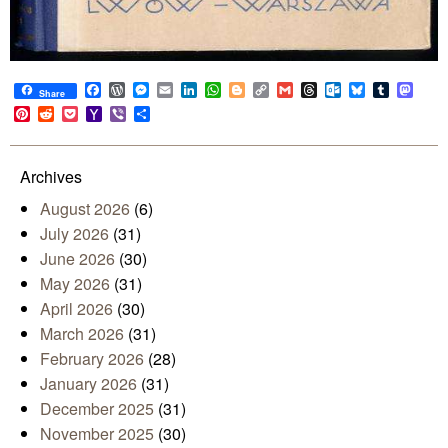
Facebook
WordPress
Messenger
Email
LinkedIn
WhatsApp
Blogger
Copy
Gmail
Threads
Outlook.com
Bluesky
Tumblr
Mast
Share
Link
Pinterest
Reddit
Pocket
Yahoo
Viber
Share
Mail
Archives
August 2026
(6)
July 2026
(31)
June 2026
(30)
May 2026
(31)
April 2026
(30)
March 2026
(31)
February 2026
(28)
January 2026
(31)
December 2025
(31)
November 2025
(30)