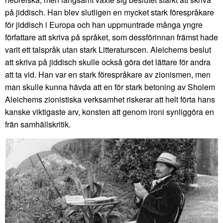
på jiddisch. Han blev slutligen en mycket stark förespråkare
för jiddisch i Europa och han uppmuntrade många yngre
författare att skriva på språket, som dessförinnan främst hade
varit ett talspråk utan stark Litteraturscen. Aleichems beslut
att skriva på jiddisch skulle också göra det lättare för andra
att ta vid. Han var en stark förespråkare av zionismen, men
man skulle kunna hävda att en för stark betoning av Sholem
Aleichems zionistiska verksamhet riskerar att helt förta hans
kanske viktigaste arv, konsten att genom ironi synliggöra en
frän samhällskritik.