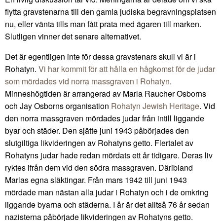
flytta gravstenarna till den gamla judiska begravningsplatsen
nu, eller vänta tills man fått prata med ägaren till marken.
Slutligen vinner det senare alternativet.
Det är egentligen inte för dessa gravstenars skull vi är i
Rohatyn.
Vi har kommit för att hålla en hågkomst för de judar
som mördades vid norra massgraven i Rohatyn
.
Minneshögtiden är arrangerad av Marla Raucher Osborns
och Jay Osborns organisation
Rohatyn Jewish Heritage
. Vid
den norra massgraven mördades judar från intill liggande
byar och städer. Den sjätte juni 1943 påbörjades den
slutgiltiga likvideringen av Rohatyns getto. Flertalet av
Rohatyns judar hade redan mördats ett år tidigare. Deras liv
ryktes ifrån dem vid den södra massgraven. Däribland
Marlas egna släktingar. Från mars 1942 till juni 1943
mördade man nästan alla judar i Rohatyn och i de omkring
liggande byarna och städerna. I år är det alltså 76 år sedan
nazisterna påbörjade likvideringen av Rohatyns getto.