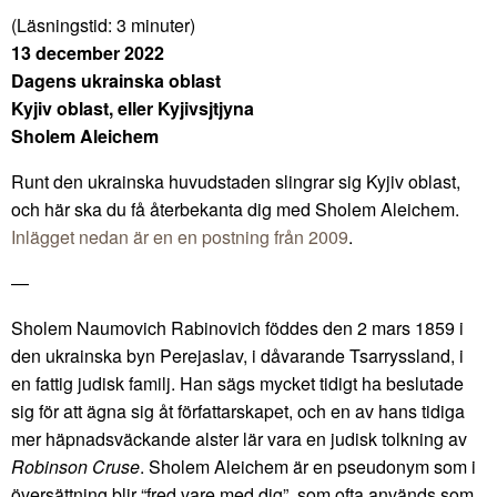
(Läsningstid:
3
minuter)
13 december 2022
Dagens ukrainska oblast
Kyjiv oblast, eller Kyjivsjtjyna
Sholem Aleichem
Runt den ukrainska huvudstaden slingrar sig Kyjiv oblast,
och här ska du få återbekanta dig med Sholem Aleichem.
Inlägget nedan är en en postning från 2009
.
—
Sholem Naumovich Rabinovich föddes den 2 mars 1859 i
den ukrainska byn Perejaslav, i dåvarande Tsarryssland, i
en fattig judisk familj. Han sägs mycket tidigt ha beslutade
sig för att ägna sig åt författarskapet, och en av hans tidiga
mer häpnadsväckande alster lär vara en judisk tolkning av
Robinson Cruse
. Sholem Aleichem är en pseudonym som i
översättning blir “fred vare med dig”, som ofta används som