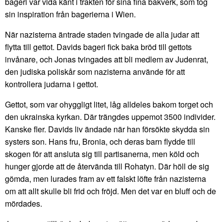
bageri var vida känt i trakten för sina fina bakverk, som tog
sin inspiration från bagerierna i Wien.
När nazisterna äntrade staden tvingade de alla judar att
flytta till gettot. Davids bageri fick baka bröd till gettots
invånare, och Jonas tvingades att bli medlem av Judenrat,
den judiska poliskår som nazisterna använde för att
kontrollera judarna i gettot.
Gettot, som var ohyggligt litet, låg alldeles bakom torget och
den ukrainska kyrkan. Där trängdes uppemot 3500 individer.
Kanske fler. Davids liv ändade när han försökte skydda sin
systers son. Hans fru, Bronia, och deras barn flydde till
skogen för att ansluta sig till partisanerna, men köld och
hunger gjorde att de återvända till Rohatyn. Där höll de sig
gömda, men lurades fram av ett falskt löfte från nazisterna
om att allt skulle bli frid och fröjd. Men det var en bluff och de
mördades.