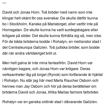
—
David och Jonas Horn. Två bröder med namn som inte
klingar helt okänt för oss svenskar. De skulle därför kunna
bo i Stockholm. Kanske på Mariatorget, eller varför inte på
Hornsgatan. De skulle kunna ha varit surdegsbagare eller
krögare på söder. Det skulle kunna förhålla sig så, men icke.
För de båda bröderna bodde i Rohatyn, en mellanstor stad i
det Centraleuropa Galizien. Två judiska bröder, som bodde
där när andra världskriget bröt ut.
Men helt galna är inte mina fantasifrön. David Horn var
nämligen bagare, och Jonas Horn var krögare. Deras
verksamheter låg på torget (Rynok) som fortfarande är hjärtat
i Rohatyn. Nu står jag här med Marla Raucher Osborn och
hennes man Jay Osborn och hör på deras berättelser om
bröderna David och Jonas, tillika Marlas farmors farbröder.
Rohatyn var en ganska ordinär stad i dåvarande Galizien.