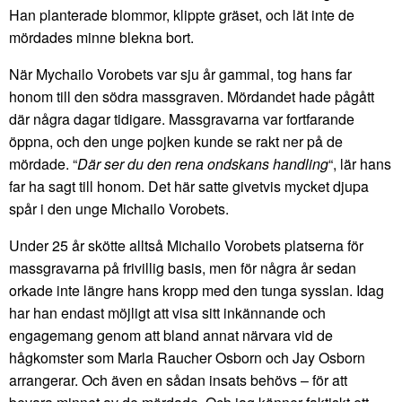
Han planterade blommor, klippte gräset, och lät inte de
mördades minne blekna bort.
När Mychailo Vorobets var sju år gammal, tog hans far
honom till den södra massgraven. Mördandet hade pågått
där några dagar tidigare. Massgravarna var fortfarande
öppna, och den unge pojken kunde se rakt ner på de
mördade. “
Där ser du den rena ondskans handling
“, lär hans
far ha sagt till honom. Det här satte givetvis mycket djupa
spår i den unge Michailo Vorobets.
Under 25 år skötte alltså Michailo Vorobets platserna för
massgravarna på frivillig basis, men för några år sedan
orkade inte längre hans kropp med den tunga sysslan. Idag
har han endast möjligt att visa sitt inkännande och
engagemang genom att bland annat närvara vid de
hågkomster som Marla Raucher Osborn och Jay Osborn
arrangerar. Och även en sådan insats behövs – för att