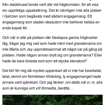
från stadshuset borde varit där vid hågkomsten, för att visa
sin uppriktiga uppskattning. Det är nämligen inte alla platser
i Galizien som begåvats med sådant engagemang. Ett
engagemang som staden dessutom inte behöver betala en
enda kopek för.
Och när vi står på platsen där Gestapos gamla högkvarter
låg, frågar jag mig vad som hade hänt med gravstenarna om
inte Marla och Jay uppmärksammat att något var på gång på
platsen. Hade någon annan brytt sig om gravstenarna? Eller
hade de bara forslats bort som ett stycke stenskrot?
Det blir för mig då mycket uppenbart att vi inte har bearbetat,
talat, skrivit om förintelsen tillräcklig, ty engagemanget hade
annars varit självklart. Och jag tänker:
om detta må vi, ni, alla
som är kunniga och vill förmedla, berätta…