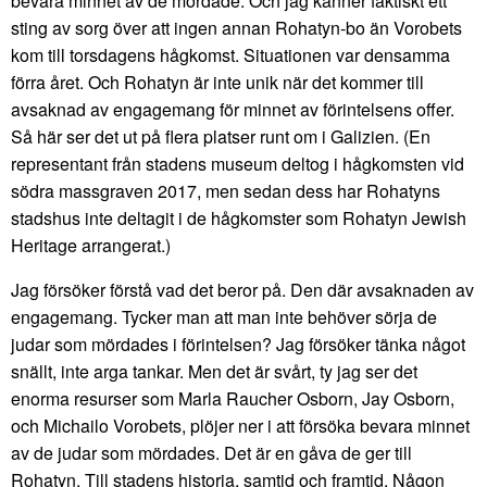
bevara minnet av de mördade. Och jag känner faktiskt ett
sting av sorg över att ingen annan Rohatyn-bo än Vorobets
kom till torsdagens hågkomst. Situationen var densamma
förra året. Och Rohatyn är inte unik när det kommer till
avsaknad av engagemang för minnet av förintelsens offer.
Så här ser det ut på flera platser runt om i Galizien. (En
representant från stadens museum deltog i hågkomsten vid
södra massgraven 2017, men sedan dess har Rohatyns
stadshus inte deltagit i de hågkomster som Rohatyn Jewish
Heritage arrangerat.)
Jag försöker förstå vad det beror på. Den där avsaknaden av
engagemang. Tycker man att man inte behöver sörja de
judar som mördades i förintelsen? Jag försöker tänka något
snällt, inte arga tankar. Men det är svårt, ty jag ser det
enorma resurser som Marla Raucher Osborn, Jay Osborn,
och Michailo Vorobets, plöjer ner i att försöka bevara minnet
av de judar som mördades. Det är en gåva de ger till
Rohatyn. Till stadens historia, samtid och framtid. Någon