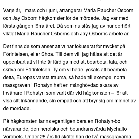
Varje år, i mars och i juni, arrangerar Marla Raucher Osborn
och Jay Osborn hågkomster för de mördade. Jag var med
första gången förra året. Då som nu slås jag av hur oerhört
viktigt Marla Raucher Osborns och Jay Osborns arbete är.
Det finns de som anser att vi har fokuserat för mycket på
Förintelsen, eller Shoa. Till dem vill jag hälsa att det är
uppenbart att vi inte är färdiga med att bearbeta, tala, och
skriva om Förintelsen. Ty om vi hade lyckats att bearbeta
detta, Europas värsta trauma, så hade till exempel norra
massgraven i Rohatyn haft en månghövdad skara av
invånare i Rohatyn som varit där vid hågkomsten – för att
visa sitt inkännande, sin empati och att bryr sig om minnet av
de mördade.
På hågkomsten fanns egentligen bara en Rohatyn-bo
närvarande, den heroiska och beundransvärda Mychailo
Vorobets. Under 25 års tid skötte han de två massgravarna.