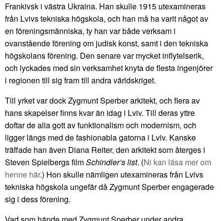
Frankivsk i västra Ukraina. Han skulle 1915 utexamineras
från Lvivs tekniska högskola, och han må ha varit något av
en föreningsmänniska, ty han var både verksam i
ovanstående förening om judisk konst, samt i den tekniska
högskolans förening. Den senare var mycket inflytelserik,
och lyckades med sin verksamhet knyta de flesta ingenjörer
i regionen till sig fram till andra världskriget.
Till yrket var dock Zygmunt Sperber arkitekt, och flera av
hans skapelser finns kvar än idag i Lviv. Till deras yttre
doftar de alla gott av funktionalism och modernism, och
ligger längs med de fashionabla gatorna i Lviv. Kanske
träffade han även Diana Reiter, den arkitekt som återges i
Steven Spielbergs film
Schindler’s list
. (
Ni kan läsa mer om
henne här
.) Hon skulle nämligen utexamineras från Lvivs
tekniska högskola ungefär då Zygmunt Sperber engagerade
sig i dess förening.
Vad som hände med Zygmunt Sperber under andra