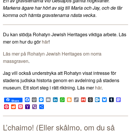
En av gravstenarna vid Gestapos gamla högkvarter.
Markens ägare har hört av sig till Marla och Jay, och de får
komma och hämta gravstenarna nästa vecka
.
Du kan stödja Rohatyn Jewish Heritages viktiga arbete. Läs
mer om hur du gör
här
!
Läs mer på Rohatyn Jewish Heritages om norra
massgraven
.
Jag vill också understryka att Rohatyn visat intresse för
stadens judiska historia genom en avdelning på stadens
museum. Ett stort steg i rätt riktning. Läs mer
här
.
Facebook
WordPress
Messenger
Email
LinkedIn
WhatsApp
Blogger
Copy
Gmail
Threads
Outlook.com
Bluesky
Tumblr
Mast
Share
Link
Pinterest
Reddit
Pocket
Yahoo
Viber
Share
Mail
L’chaimo! (Eller skålmo, om du så