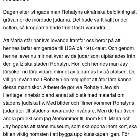
Dagen efter tvingade man Rohatyns ukrainska befolkning att
gräva ner de mördade judarna. Det hade varit kallt under
natten, så kropparna hade frusit fast i varandra…
Att Marla står här livs levande framför oss beror på att
hennes farfar emigerade till USA på 1910-talet. Och genom
henne lever nu minnet kvar av de judar som utplånades från
den galiziska staden Rohatyn. Hon och hennes man Jay
försöker nu föra vidare minnet av judarnas liv på platsen. De
vill ge invånarna i Rohatyn en möjlighet att åter lära känna
dessa människor. Arbetet de gör via Rohatyn Jewish
Heritage innebär bland annat att bistå med material om
stadens judiska liv. Med bilder och filmer kommer Rohatyns
judar åter till stadens nuvarande invånare. Men de har även
andra projekt som jag återkommer till inom kort. Marla och
Jay hoppas att stans museum, som ska öppna inom kort, ska
bli en viktig hörnsten i att bygga upp kunskapen igen. För