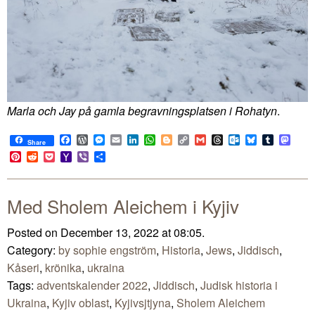
Marla och Jay på gamla begravningsplatsen i Rohatyn
.
Facebook
WordPress
Messenger
Email
LinkedIn
WhatsApp
Blogger
Copy
Gmail
Threads
Outlook.com
Bluesky
Tumblr
Mast
Share
Link
Pinterest
Reddit
Pocket
Yahoo
Viber
Share
Mail
Med Sholem Aleichem i Kyjiv
Posted on December 13, 2022 at 08:05.
Category:
by sophie engström
,
Historia
,
Jews
,
Jiddisch
,
Kåseri
,
krönika
,
ukraina
Tags:
adventskalender 2022
,
Jiddisch
,
Judisk historia i
Ukraina
,
Kyjiv oblast
,
Kyjivsjtjyna
,
Sholem Aleichem