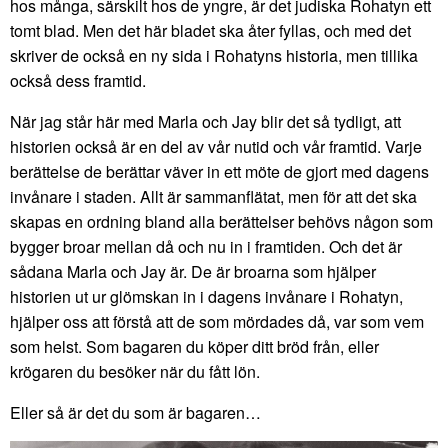
hos många, särskilt hos de yngre, är det judiska Rohatyn ett
tomt blad. Men det här bladet ska åter fyllas, och med det
skriver de också en ny sida i Rohatyns historia, men tillika
också dess framtid.
När jag står här med Marla och Jay blir det så tydligt, att
historien också är en del av vår nutid och vår framtid. Varje
berättelse de berättar väver in ett möte de gjort med dagens
invånare i staden. Allt är sammanflätat, men för att det ska
skapas en ordning bland alla berättelser behövs någon som
bygger broar mellan då och nu in i framtiden. Och det är
sådana Marla och Jay är. De är broarna som hjälper
historien ut ur glömskan in i dagens invånare i Rohatyn,
hjälper oss att förstå att de som mördades då, var som vem
som helst. Som bagaren du köper ditt bröd från, eller
krögaren du besöker när du fått lön.
Eller så är det du som är bagaren…