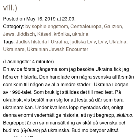
vill.)
Posted on May 16, 2019 at 23:09.
Category:
by sophie engström
,
Centraleuropa
,
Galizien
,
Jews
,
Jiddisch
,
Kåseri
,
krönika
,
ukraina
Tags:
Judisk historia i Ukraina
,
judiska Lviv
,
Lviv
,
Ukraina
,
Ukrainare
,
Ukrainian Jewish Encounter
(Läsningstid:
4
minuter)
En av de första gångerna som jag besökte Ukraina fick jag
höra en historia. Den handlade om några svenska affärsmän
som kom till någon av alla mindre städer i Ukraina i början
av 1990-talet. Som brukligt ställdes det till med fest. På
ukrainskt vis beslöt man sig för att festa så där som bara
ukrainare kan. Under kvällens lopp myntades det, enligt
denna enormt vederhäftiga historia, ett nytt begrepp,
skålmo
.
Begreppet är en sammansättning av skål på svenska och
bud’mo (
будьмо
) på ukrainska. Bud’mo betyder alltså