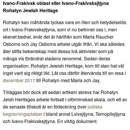
Ivano-Frakivsk oblast eller Ivano-Frakivsksjtjyna
Rohatyn Jewish Heritage
Rohatyn kan måhända tyckas vara en liten och betydelselös
ort i Ivano-Frakivsksjtjyna, som vi nu befinner oss i, men
skenet bedrar, enär det är härifrån som Marla Raucher
Osborns och Jay Osborns arbete utgår ifrån. Vi ska således
åter stifta bekantskap med dessa två aktivister som på
många vis förändrat stadens renommé. Sedan deras
organisation, Rohatyn Jewish Heritage, kom till stan hat väl
inget varit sig riktigt likt. Låt oss därför återvända till en resa i
december 2017
till Rohatyn med Marla och Jay.
Tilläggas bör dock att sedan artikeln skrevs har Rohatyn
Jeish Heritages arbete fortsatt i oförminskad skala, och ett av
de senaste tillskott är en förteckning över
judiska
begravningsplatser
i bland annat Lvivsjtjyna, Ternopilsjtjyna
och Ivano-Frakivsksjtjyna. En viktig dokument.