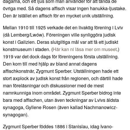
dagarna, och ett ljus som man använder för att tända de
övriga med. Så dagens affisch visar ingen hanukka-ljustake.
Den är istället en affisch för en mycket unik utställning.
Mellan 1910 till 1925 verkade det en livaktig förening i Lviv
(då Lemberg/Lwów). Föreningen ville synliggöra judisk
konst i Galizien. Deras slutgiltiga mål var att få ett judiskt
konstmuseum i staden. (
Här kan ni läsa mer om museet
.)
1919 var det dock dags för föreningens första utställning.
Den kom till med hjälp av bland annat dagens
affischkonstnär, Zygmunt Sperber. Utställningen hade ett
stort axplock av judisk konst från regionen, och därtill hade
man föreläsningar och diskussioner med de mest
namnkunniga inom området. Zygmunt Sperber bidrog inte
bara med affischen, utan även teckningar av Lvivs äldsta
synagoga, Gyllene Rosen (även kallad Nachmanowicz-
synagogan).
Zygmunt Sperber föddes 1886 i Stanislau, idag Ivano-