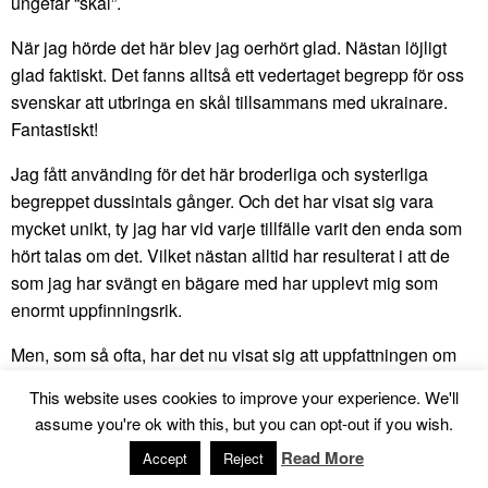
ungefär “skål”.
När jag hörde det här blev jag oerhört glad. Nästan löjligt
glad faktiskt. Det fanns alltså ett vedertaget begrepp för oss
svenskar att utbringa en skål tillsammans med ukrainare.
Fantastiskt!
Jag fått använding för det här broderliga och systerliga
begreppet dussintals gånger. Och det har visat sig vara
mycket unikt, ty jag har vid varje tillfälle varit den enda som
hört talas om det. Vilket nästan alltid har resulterat i att de
som jag har svängt en bägare med har upplevt mig som
enormt uppfinningsrik.
Men, som så ofta, har det nu visat sig att uppfattningen om
den svenska särställningen i Ukraina är kraftigt överskattad.
This website uses cookies to improve your experience. We'll
Idag, när jag bevistade en ny utställning om de ukrainsk-
assume you're ok with this, but you can opt-out if you wish.
judiska relationerna, arrangerat av
Ukrainian Jewish
Read More
Accept
Reject
Encounter
, fick jag höra att det finns ett ukrainsk-judiskt