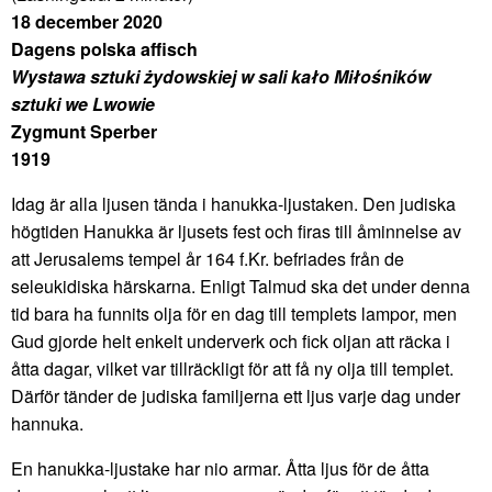
18 december 2020
Dagens polska affisch
Wystawa sztuki żydowskiej w sali kało Miłośników
sztuki we Lwowie
Zygmunt Sperber
1919
Idag är alla ljusen tända i hanukka-ljustaken. Den judiska
högtiden Hanukka är ljusets fest och firas till åminnelse av
att Jerusalems tempel år 164 f.Kr. befriades från de
seleukidiska härskarna. Enligt Talmud ska det under denna
tid bara ha funnits olja för en dag till templets lampor, men
Gud gjorde helt enkelt underverk och fick oljan att räcka i
åtta dagar, vilket var tillräckligt för att få ny olja till templet.
Därför tänder de judiska familjerna ett ljus varje dag under
hannuka.
En hanukka-ljustake har nio armar. Åtta ljus för de åtta