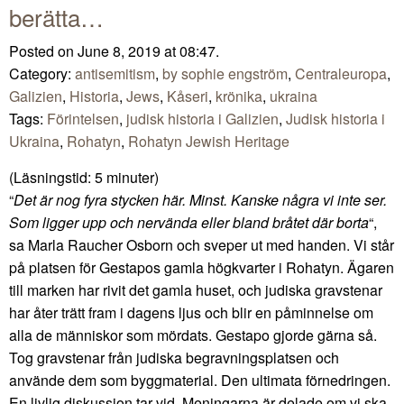
berätta…
Posted on June 8, 2019 at 08:47.
Category:
antisemitism
,
by sophie engström
,
Centraleuropa
,
Galizien
,
Historia
,
Jews
,
Kåseri
,
krönika
,
ukraina
Tags:
Förintelsen
,
judisk historia i Galizien
,
Judisk historia i
Ukraina
,
Rohatyn
,
Rohatyn Jewish Heritage
(Läsningstid:
5
minuter)
“
Det är nog fyra stycken här. Minst. Kanske några vi inte ser.
Som ligger upp och nervända eller bland bråtet där borta
“,
sa Marla Raucher Osborn och sveper ut med handen. Vi står
på platsen för Gestapos gamla högkvarter i Rohatyn. Ägaren
till marken har rivit det gamla huset, och judiska gravstenar
har åter trätt fram i dagens ljus och blir en påminnelse om
alla de människor som mördats. Gestapo gjorde gärna så.
Tog gravstenar från judiska begravningsplatsen och
använde dem som byggmaterial. Den ultimata förnedringen.
En livlig diskussion tar vid. Meningarna är delade om vi ska