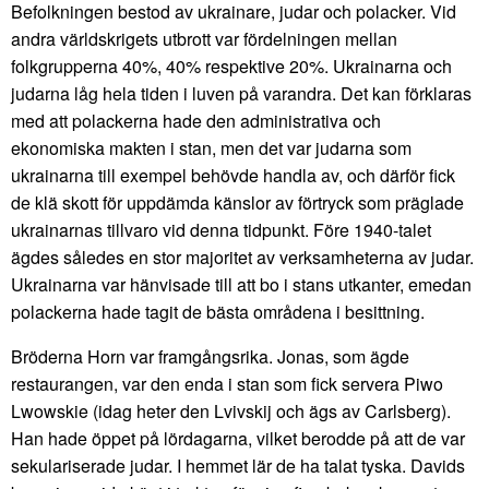
Befolkningen bestod av ukrainare, judar och polacker. Vid
andra världskrigets utbrott var fördelningen mellan
folkgrupperna 40%, 40% respektive 20%. Ukrainarna och
judarna låg hela tiden i luven på varandra. Det kan förklaras
med att polackerna hade den administrativa och
ekonomiska makten i stan, men det var judarna som
ukrainarna till exempel behövde handla av, och därför fick
de klä skott för uppdämda känslor av förtryck som präglade
ukrainarnas tillvaro vid denna tidpunkt. Före 1940-talet
ägdes således en stor majoritet av verksamheterna av judar.
Ukrainarna var hänvisade till att bo i stans utkanter, emedan
polackerna hade tagit de bästa områdena i besittning.
Bröderna Horn var framgångsrika. Jonas, som ägde
restaurangen, var den enda i stan som fick servera Piwo
Lwowskie (idag heter den Lvivskij och ägs av Carlsberg).
Han hade öppet på lördagarna, vilket berodde på att de var
sekulariserade judar. I hemmet lär de ha talat tyska. Davids