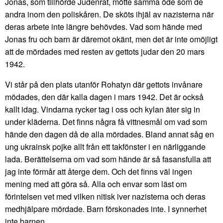
Jonas, som tillhörde Judenrat, mötte samma öde som de
andra inom den poliskåren. De sköts ihjäl av nazisterna när
deras arbete inte längre behövdes. Vad som hände med
Jonas fru och barn är däremot okänt, men det är inte omöjligt
att de mördades med resten av gettots judar den 20 mars
1942.
Vi står på den plats utanför Rohatyn där gettots invånare
mödades, den där kalla dagen i mars 1942. Det är också
kallt idag. Vindarna rycker tag i oss och kylan äter sig in
under kläderna. Det finns några få vittnesmål om vad som
hände den dagen då de alla mördades. Bland annat såg en
ung ukrainsk pojke allt från ett takfönster i en närliggande
lada. Berättelserna om vad som hände är så fasansfulla att
jag inte förmår att återge dem. Och det finns väl ingen
mening med att göra så. Alla och envar som läst om
förintelsen vet med vilken nitisk iver nazisterna och deras
medhjälpare mördade. Barn förskonades inte. I synnerhet
inte barnen.