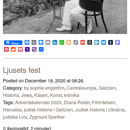
Facebook
WordPress
Messenger
Email
LinkedIn
WhatsApp
Blogger
Copy
Gmail
Threads
Outlook.com
Bluesky
Tumblr
Mast
Share
Link
Pinterest
Reddit
Pocket
Yahoo
Viber
Share
Mail
Ljusets fest
Posted on December 18, 2020 at 08:26.
Category:
by sophie engström
,
Centraleuropa
,
Galizien
,
Historia
,
Jews
,
Kåseri
,
Konst
,
krönika
Tags:
Adventskalender 2020
,
Diana Reiter
,
Förintelsen
,
Hanukka
,
judisk historia i Galizien
,
Judisk historia i Ukraina
,
judiska Lviv
,
Zygmunt Sperber
(Läsningstid:
2
minuter)