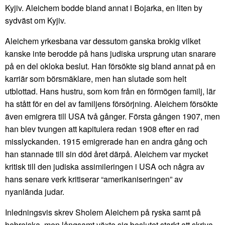
Kyjiv. Aleichem bodde bland annat i Bojarka, en liten by
sydväst om Kyjiv.
Aleichem yrkesbana var dessutom ganska brokig vilket
kanske inte berodde på hans judiska ursprung utan snarare
på en del okloka beslut. Han försökte sig bland annat på en
karriär som börsmäklare, men han slutade som helt
utblottad. Hans hustru, som kom från en förmögen familj, lär
ha stått för en del av familjens försörjning. Aleichem försökte
även emigrera till USA två gånger. Första gången 1907, men
han blev tvungen att kapitulera redan 1908 efter en rad
misslyckanden. 1915 emigrerade han en andra gång och
han stannade till sin död året därpå. Aleichem var mycket
kritisk till den judiska assimileringen i USA och några av
hans senare verk kritiserar “amerikaniseringen” av
nyanlända judar.
Inledningsvis skrev Sholem Aleichem på ryska samt på
hebreiska, men långsamt växte sig beslutet starkt att skriva