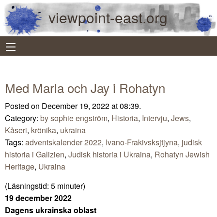
viewpoint-east.org
Med Marla och Jay i Rohatyn
Posted on December 19, 2022 at 08:39.
Category:
by sophie engström
,
Historia
,
Intervju
,
Jews
,
Kåseri
,
krönika
,
ukraina
Tags:
adventskalender 2022
,
Ivano-Frakivsksjtjyna
,
judisk
historia i Galizien
,
Judisk historia i Ukraina
,
Rohatyn Jewish
Heritage
,
Ukraina
(Läsningstid:
5
minuter)
19 december 2022
Dagens ukrainska oblast