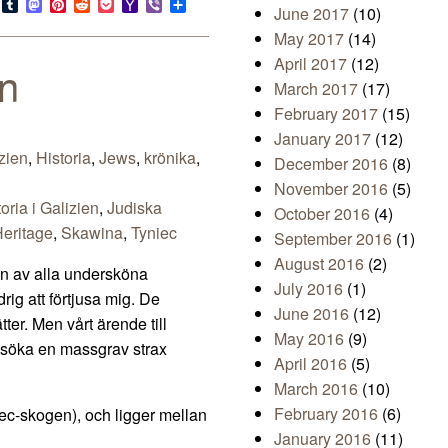
s
look.com
Bluesky
Tumblr
Mastodon
Pinterest
Reddit
Pocket
Yahoo
Viber
Share
June 2017
(10)
Mail
May 2017
(14)
April 2017
(12)
n
March 2017
(17)
February 2017
(15)
January 2017
(12)
zien
,
Historia
,
Jews
,
krönika
,
December 2016
(8)
November 2016
(5)
toria i Galizien
,
Judiska
October 2016
(4)
eritage
,
Skawina
,
Tyniec
September 2016
(1)
August 2016
(2)
en av alla undersköna
July 2016
(1)
rig att förtjusa mig. De
June 2016
(12)
ter. Men vårt ärende till
May 2016
(9)
 besöka en massgrav strax
April 2016
(5)
March 2016
(10)
February 2016
(6)
ec-skogen), och ligger mellan
January 2016
(11)