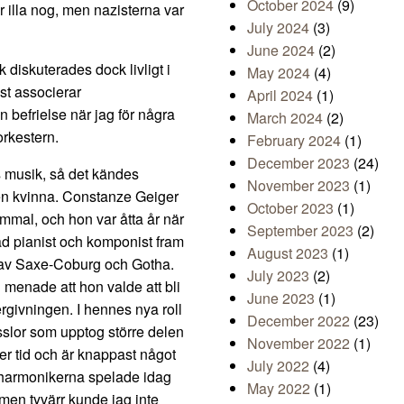
October 2024
(9)
r illa nog, men nazisterna var
July 2024
(3)
June 2024
(2)
diskuterades dock livligt i
May 2024
(4)
st associerar
April 2024
(1)
 befrielse när jag för några
March 2024
(2)
orkestern.
February 2024
(1)
December 2023
(24)
 musik, så det kändes
November 2023
(1)
v en kvinna. Constanze Geiger
October 2023
(1)
mmal, och hon var åtta år när
September 2023
(2)
lad pianist och komponist fram
August 2023
(1)
us av Saxe-Coburg och Gotha.
July 2023
(2)
menade att hon valde att bli
June 2023
(1)
rgivningen. I hennes nya roll
December 2022
(23)
ysslor som upptog större delen
November 2022
(1)
er tid och är knappast något
July 2022
(4)
lharmonikerna spelade idag
May 2022
(1)
men tyvärr kunde jag inte