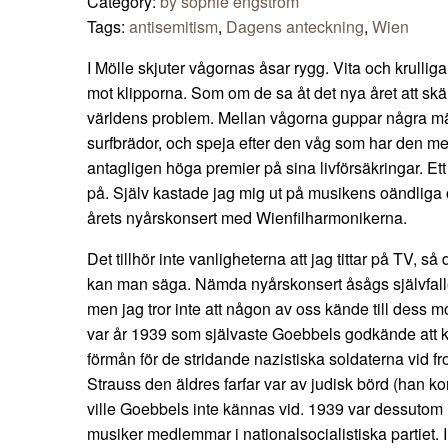
Category:
by sophie engström
Tags:
antisemitism
,
Dagens anteckning
,
Wien
I Mölle skjuter vågornas åsar rygg. Vita och krullig
mot klipporna. Som om de sa åt det nya året att sk
världens problem. Mellan vågorna guppar några män
surfbrädor, och speja efter den våg som har den me
antagligen höga premier på sina livförsäkringar. Ett 
på. Själv kastade jag mig ut på musikens oändliga
årets nyårskonsert med Wienfilharmonikerna.
Det tillhör inte vanligheterna att jag tittar på TV, s
kan man säga. Nämda nyårskonsert åsågs självfalle
men jag tror inte att någon av oss kände till dess 
var år 1939 som självaste Goebbels godkände att kon
förmån för de stridande nazistiska soldaterna vid f
Strauss den äldres farfar var av judisk börd (han ko
ville Goebbels inte kännas vid. 1939 var dessutom 
musiker medlemmar i nationalsocialistiska partiet. 