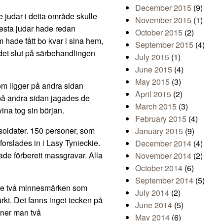
December 2015
(9)
e judar i detta område skulle
November 2015
(1)
flesta judar hade redan
October 2015
(2)
om hade fått bo kvar i sina hem,
September 2015
(4)
det slut på särbehandlingen
July 2015
(1)
June 2015
(4)
May 2015
(3)
om ligger på andra sidan
April 2015
(2)
 på andra sidan jagades de
March 2015
(3)
ina tog sin början.
February 2015
(4)
oldater. 150 personer, som
January 2015
(9)
orslades in i Lasy Tynieckie.
December 2014
(4)
ade förberett massgravar. Alla
November 2014
(2)
October 2014
(6)
September 2014
(5)
å de två minnesmärken som
July 2014
(2)
rkt. Det fanns inget tecken på
June 2014
(5)
inner man två
May 2014
(6)