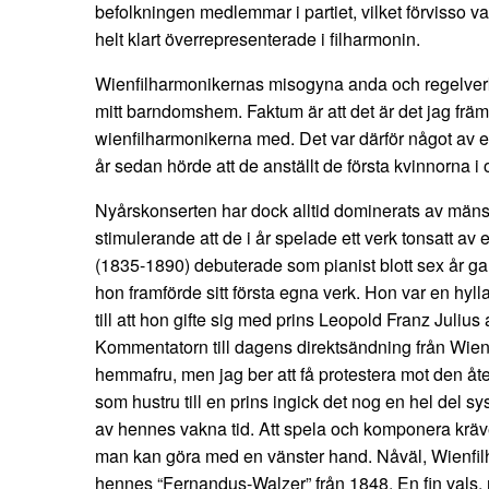
befolkningen medlemmar i partiet, vilket förvisso va
helt klart överrepresenterade i filharmonin.
Wienfilharmonikernas misogyna anda och regelverk 
mitt barndomshem. Faktum är att det är det jag främ
wienfilharmonikerna med. Det var därför något av en
år sedan hörde att de anställt de första kvinnorna i 
Nyårskonserten har dock alltid dominerats av mäns
stimulerande att de i år spelade ett verk tonsatt a
(1835-1890) debuterade som pianist blott sex år ga
hon framförde sitt första egna verk. Hon var en hyl
till att hon gifte sig med prins Leopold Franz Juli
Kommentatorn till dagens direktsändning från Wien 
hemmafru, men jag ber att få protestera mot den åte
som hustru till en prins ingick det nog en hel del s
av hennes vakna tid. Att spela och komponera kräv
man kan göra med en vänster hand. Nåväl, Wienfi
hennes “Fernandus-Walzer” från 1848. En fin vals, 