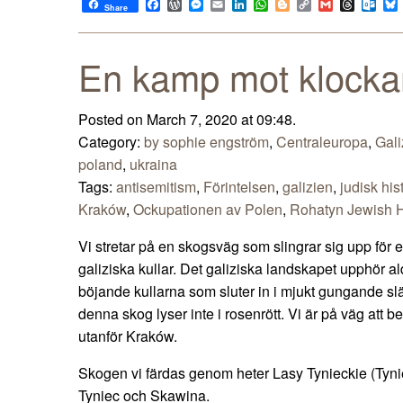
Facebook
WordPress
Messenger
Email
LinkedIn
WhatsApp
Blogger
Copy
Gmail
Thread
Out
Share
Link
En kamp mot klocka
Posted on March 7, 2020 at 09:48.
Category:
by sophie engström
,
Centraleuropa
,
Gali
poland
,
ukraina
Tags:
antisemitism
,
Förintelsen
,
galizien
,
judisk his
Kraków
,
Ockupationen av Polen
,
Rohatyn Jewish H
Vi stretar på en skogsväg som slingrar sig upp för 
galiziska kullar. Det galiziska landskapet upphör ald
böjande kullarna som sluter in i mjukt gungande slät
denna skog lyser inte i rosenrött. Vi är på väg att
utanför Kraków.
Skogen vi färdas genom heter Lasy Tynieckie (Tyni
Tyniec och Skawina.