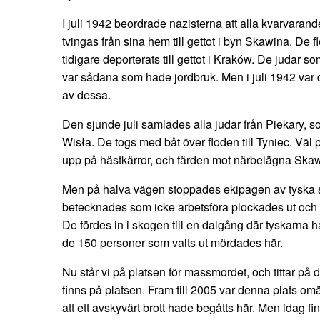
I juli 1942 beordrade nazisterna att alla kvarvarand
tvingas från sina hem till gettot i byn Skawina. De 
tidigare deporterats till gettot i Kraków. De judar s
var sådana som hade jordbruk. Men i juli 1942 var 
av dessa.
Den sjunde juli samlades alla judar från Piekary, s
Wisła. De togs med båt över floden till Tyniec. Väl
upp på hästkärror, och färden mot närbelägna Skaw
Men på halva vägen stoppades ekipagen av tyska s
betecknades som icke arbetsföra plockades ut och f
De fördes in i skogen till en dalgång där tyskarna h
de 150 personer som valts ut mördades här.
Nu står vi på platsen för massmordet, och tittar p
finns på platsen. Fram till 2005 var denna plats omä
att ett avskyvärt brott hade begåtts här. Men idag f