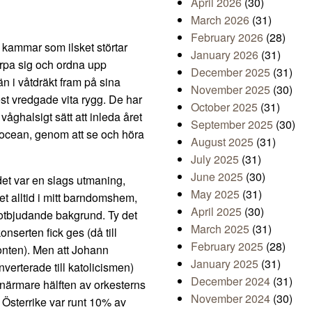
April 2026
(30)
March 2026
(31)
February 2026
(28)
a kammar som ilsket störtar
January 2026
(31)
ärpa sig och ordna upp
December 2025
(31)
 i våtdräkt fram på sina
November 2025
(30)
st vredgade vita rygg. De har
October 2025
(31)
våghalsigt sätt att inleda året
September 2025
(30)
 ocean, genom att se och höra
August 2025
(31)
July 2025
(31)
June 2025
(30)
å det var en slags utmaning,
May 2025
(31)
t alltid i mitt barndomshem,
April 2025
(30)
motbjudande bakgrund. Ty det
March 2025
(31)
serten fick ges (då till
February 2025
(28)
ronten). Men att Johann
January 2025
(31)
nverterade till katolicismen)
December 2024
(31)
närmare hälften av orkesterns
November 2024
(30)
I Österrike var runt 10% av