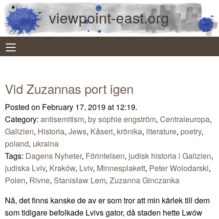
viewpoint-east.org
Vid Zuzannas port igen
Posted on February 17, 2019 at 12:19.
Category:
antisemitism
,
by sophie engström
,
Centraleuropa
,
Galizien
,
Historia
,
Jews
,
Kåseri
,
krönika
,
literature
,
poetry
,
poland
,
ukraina
Tags:
Dagens Nyheter
,
Förintelsen
,
judisk historia i Galizien
,
judiska Lviv
,
Kraków
,
Lviv
,
Minnesplakett
,
Peter Wolodarski
,
Polen
,
Rivne
,
Stanisław Lem
,
Zuzanna Ginczanka
Nå, det finns kanske de av er som tror att min kärlek till dem
som tidigare befolkade Lvivs gator, då staden hette Lwów