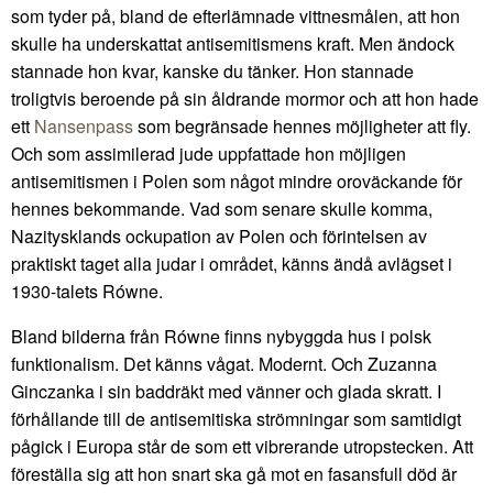
som tyder på, bland de efterlämnade vittnesmålen, att hon
skulle ha underskattat antisemitismens kraft. Men ändock
stannade hon kvar, kanske du tänker. Hon stannade
troligtvis beroende på sin åldrande mormor och att hon hade
ett
Nansenpass
som begränsade hennes möjligheter att fly.
Och som assimilerad jude uppfattade hon möjligen
antisemitismen i Polen som något mindre oroväckande för
hennes bekommande. Vad som senare skulle komma,
Nazitysklands ockupation av Polen och förintelsen av
praktiskt taget alla judar i området, känns ändå avlägset i
1930-talets Równe.
Bland bilderna från Równe finns nybyggda hus i polsk
funktionalism. Det känns vågat. Modernt. Och Zuzanna
Ginczanka i sin baddräkt med vänner och glada skratt. I
förhållande till de antisemitiska strömningar som samtidigt
pågick i Europa står de som ett vibrerande utropstecken. Att
föreställa sig att hon snart ska gå mot en fasansfull död är