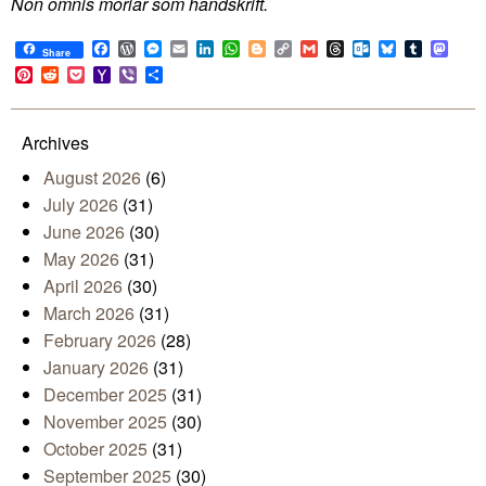
Non omnis moriar som handskrift.
Facebook
WordPress
Messenger
Email
LinkedIn
WhatsApp
Blogger
Copy
Gmail
Threads
Outlook.com
Bluesky
Tumblr
Mast
Share
Link
Pinterest
Reddit
Pocket
Yahoo
Viber
Share
Mail
Archives
August 2026
(6)
July 2026
(31)
June 2026
(30)
May 2026
(31)
April 2026
(30)
March 2026
(31)
February 2026
(28)
January 2026
(31)
December 2025
(31)
November 2025
(30)
October 2025
(31)
September 2025
(30)