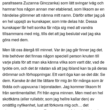
parafrasera Zuzanna Ginczanka) som lätt svingar iväg och
hamnar hos någon annan mer etablerad, som liksom av en
händelse glömmer att nämna mitt namn. Därför sitter jag på
en hel uppsjö av kunskaper, som inte delas här. Dessa
kunskaper får helt sonika får nöja sig med att vandra
tillsammans med mig, tills det att jag beslutat vad jag ska
göra med dem.
Men låt oss återgå till minnet. Var än jag går finner jag det.
Inte behöver det finnas någon speciell person knuten till
varje plats för att man ska känna vilka som varit där, vad de
tyckte om, och det är nästan så att jag ibland kan ta på deras
drömmar och förhoppningar. Ett vant öga kan se det där. Se
dem. Kanske är det lite lättare för mig än för många som är
födda och uppvuxna i lejonstaden. Jag kommer liksom fri
från sentimentalitet. Fri från egna minnen. Men med en hel
skottkärra (eller rullebör, som jag hellre kallar den) av
omättlig nyfikenhet, lust att förkovra mig och… det