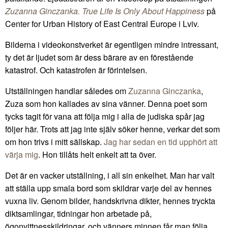
Zuzanna Ginczanka. True Life Is Only About Happiness
på
Center for Urban History of East Central Europe i Lviv.
Bilderna i videokonstverket är egentligen mindre intressant,
ty det är ljudet som är dess bärare av en förestående
katastrof. Och katastrofen är förintelsen.
Utställningen handlar således om
Zuzanna Ginczanka
,
Zuza som hon kallades av sina vänner. Denna poet som
tycks tagit för vana att följa mig i alla de judiska spår jag
följer här. Trots att jag inte själv söker henne, verkar det som
om hon trivs i mitt sällskap.
Jag har sedan en tid upphört att
värja mig
. Hon tillåts helt enkelt att ta över.
Det är en vacker utställning, i all sin enkelhet. Man har valt
att ställa upp smala bord som skildrar varje del av hennes
vuxna liv. Genom bilder, handskrivna dikter, hennes tryckta
diktsamlingar, tidningar hon arbetade på,
ögonvittnesskildringar, och vänners minnen får man följa