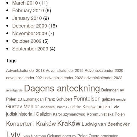
March 2010
(11)
February 2010
(9)
January 2010
(9)
December 2009
(16)
November 2009
(7)
October 2009
(5)
September 2009
(4)
Tags
Adventskalender 2018
Adventskalender 2020
Adventskalender 2019
adventskalender 2021
adventskalender 2022
adventskalender 2023
Dagens anteckning
Delningen av
avantgarde
Förintelsen
Polen
Franz Schubert
Euromajdan
galizien
EU
gender
Gustav Mahler
judiska Lviv
Judiska Kraków
Johannes Brahms
judisk historia i Galizien
Kommunistiska Polen
Karol Szymanowski
Kraków
Konserter i Kraków
Ludwig van Beethoven
Lviv
Ockupationen av Polen
Opera
orgelsalen
Lvivs filharmoni