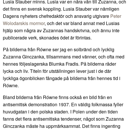
Lusia Stauber minns. Lusia var en nära vän till Zuzanna, och
det finns en svensk koppling. Lusia Stauber var nämligen
Dagens nyheters chefredaktör och ansvarig utgivare
Peter
Wolodarskis mormor
, och det var bland annat med Lusias
hjälp som några av Zuzannas handskrivna, och ännu inte
publicerade verk, skonades ödet är förintas.
På bilderna från Równe ser jag en solbränd och lycklig
Zuzanna Ginczanka, tillsammans med vänner, och ofta med
hennes följeslagerska Blumka Fradis. På bilderna råder
lycka och liv. Titeln för utställningen lever just i de där
lyckliga ögonblicken fångade på bilderna från hennes tid i
Równe.
Bland bilderna från Równe finns också en bild från en
antisemitisk demonstration 1937. En väldig folkmassa fyller
huvudgatan i den polska staden. I Polen under den tiden
fanns det flera antisemitiska tendenser, något som Zuzanna
Ginczanka måste ha uppmärksammat. Det finns ingenting