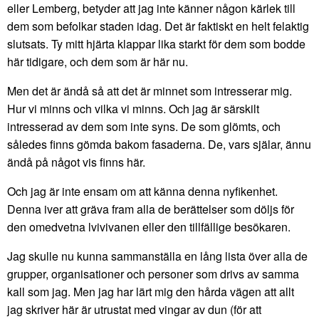
eller Lemberg, betyder att jag inte känner någon kärlek till
dem som befolkar staden idag. Det är faktiskt en helt felaktig
slutsats. Ty mitt hjärta klappar lika starkt för dem som bodde
här tidigare, och dem som är här nu.
Men det är ändå så att det är minnet som intresserar mig.
Hur vi minns och vilka vi minns. Och jag är särskilt
intresserad av dem som inte syns. De som glömts, och
således finns gömda bakom fasaderna. De, vars själar, ännu
ändå på något vis finns här.
Och jag är inte ensam om att känna denna nyfikenhet.
Denna iver att gräva fram alla de berättelser som döljs för
den omedvetna lvivivanen eller den tillfällige besökaren.
Jag skulle nu kunna sammanställa en lång lista över alla de
grupper, organisationer och personer som drivs av samma
kall som jag. Men jag har lärt mig den hårda vägen att allt
jag skriver här är utrustat med vingar av dun (för att