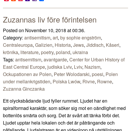
Mail
Zuzannas liv före förintelsen
Posted on November 10, 2018 at 00:36.
Category:
antisemitism
,
art
,
by sophie engström
,
Centraleuropa
,
Galizien
,
Historia
,
Jews
,
Jiddisch
,
Kåseri
,
krönika
,
literature
,
poetry
,
poland
,
ukraina
Tags:
antisemitism
,
avantgarde
,
Center for Urban History of
East Central Europe
,
judiska Lviv
,
Lviv
,
Nazism
,
Ockupationen av Polen
,
Peter Wolodarski
,
poesi
,
Polen
under mellankrigstiden
,
Polska Lwów
,
Rivne
,
Rowne
,
Zuzanna Ginczanka
Ett olycksbådande ljud fyller rummet. Ljudet har en
spiralformad karaktär, som söker sig mot en oändlighet med
bottenlös smärta och sorg. Det är svårt att tänka förbi det.
Ljudet upptar hela lokalen och det är påträngande och
påfallande. Ljudalstraren är en videoloop på utställningen