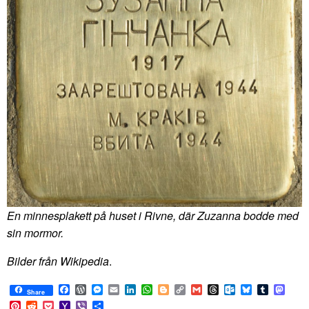
En minnesplakett på huset i Rivne, där Zuzanna bodde med
sin mormor.
Bilder från Wikipedia
.
Facebook
WordPress
Messenger
Email
LinkedIn
WhatsApp
Blogger
Copy
Gmail
Threads
Outlook.com
Bluesky
Tumblr
Mast
Share
Link
Pinterest
Reddit
Pocket
Yahoo
Viber
Share