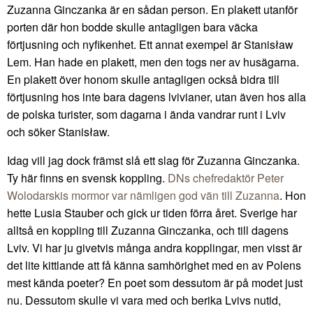
Zuzanna Ginczanka är en sådan person. En plakett utanför
porten där hon bodde skulle antagligen bara väcka
förtjusning och nyfikenhet. Ett annat exempel är Stanisław
Lem. Han hade en plakett, men den togs ner av husägarna.
En plakett över honom skulle antagligen också bidra till
förtjusning hos inte bara dagens lvivianer, utan även hos alla
de polska turister, som dagarna i ända vandrar runt i Lviv
och söker Stanisław.
Idag vill jag dock främst slå ett slag för Zuzanna Ginczanka.
Ty här finns en svensk koppling.
DNs chefredaktör Peter
Wolodarskis mormor var nämligen god vän till Zuzanna
. Hon
hette Lusia Stauber och gick ur tiden förra året. Sverige har
alltså en koppling till Zuzanna Ginczanka, och till dagens
Lviv. Vi har ju givetvis många andra kopplingar, men visst är
det lite kittlande att få känna samhörighet med en av Polens
mest kända poeter? En poet som dessutom är på modet just
nu. Dessutom skulle vi vara med och berika Lvivs nutid,