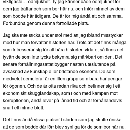
viktigaste… ödmjukhet. Ty jag känner både ödmjukhet för
dem jag träffar och som bor här nu, och inför minnet av dem
som bodde här tidigare. De är för mig ändå ett och samma.
Förbundna genom denna förtrollade plats.
Jag ska inte sticka under stol med att jag ibland misstycker
med hur man förvaltar historien här. Trots att det finns många
som intresserar sig för att bära historien vidare, så finns det
tyvärr de som inte tycks bekymra sig märkbart om den. Det
senare förhållningssättet bygger nästan uteslutande på
avsaknad av kunskap eller bristande ekonomi. De som
medvetet demolerar är en liten grupp som bara har pengar
för ögonen. Och de är ofta redan rika och befinner sig i ett
ekonomiskt skugglandskap, som i och med kampen mot
korruptionen, ändå lever på lånad tid och är förhållandevis
snart ett minne blott.
Det finns ändå vissa platser i staden som jag skulle önska
att de som bodde där förr blev synliga för de som bor här nu.