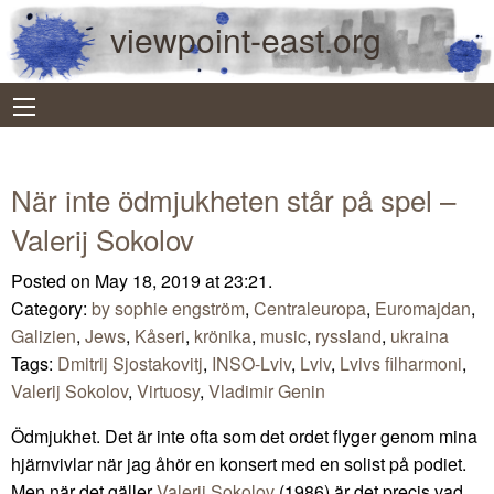
viewpoint-east.org
När inte ödmjukheten står på spel –
Valerij Sokolov
Posted on May 18, 2019 at 23:21.
Category:
by sophie engström
,
Centraleuropa
,
Euromajdan
,
Galizien
,
Jews
,
Kåseri
,
krönika
,
music
,
ryssland
,
ukraina
Tags:
Dmitrij Sjostakovitj
,
INSO-Lviv
,
Lviv
,
Lvivs filharmoni
,
Valerij Sokolov
,
Virtuosy
,
Vladimir Genin
Ödmjukhet. Det är inte ofta som det ordet flyger genom mina
hjärnvivlar när jag åhör en konsert med en solist på podiet.
Men när det gäller
Valerij Sokolov
(1986) är det precis vad