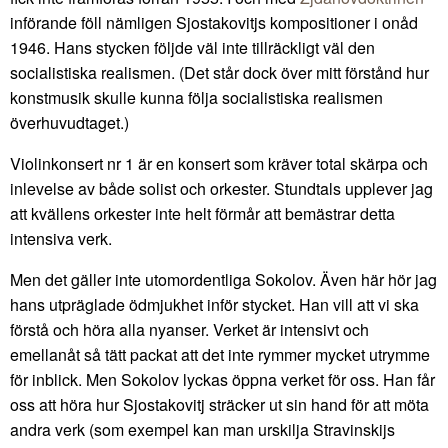
införande föll nämligen Sjostakovitjs kompositioner i onåd
1946. Hans stycken följde väl inte tillräckligt väl den
socialistiska realismen. (Det står dock över mitt förstånd hur
konstmusik skulle kunna följa socialistiska realismen
överhuvudtaget.)
Violinkonsert nr 1 är en konsert som kräver total skärpa och
inlevelse av både solist och orkester. Stundtals upplever jag
att kvällens orkester inte helt förmår att bemästrar detta
intensiva verk.
Men det gäller inte utomordentliga Sokolov. Även här hör jag
hans utpräglade ödmjukhet inför stycket. Han vill att vi ska
förstå och höra alla nyanser. Verket är intensivt och
emellanåt så tätt packat att det inte rymmer mycket utrymme
för inblick. Men Sokolov lyckas öppna verket för oss. Han får
oss att höra hur Sjostakovitj sträcker ut sin hand för att möta
andra verk (som exempel kan man urskilja Stravinskijs