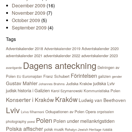
December 2009
(16)
November 2009
(7)
October 2009
(5)
September 2009
(4)
Tags
Adventskalender 2018
Adventskalender 2020
Adventskalender 2019
adventskalender 2021
adventskalender 2022
adventskalender 2023
Dagens anteckning
Delningen av
avantgarde
Förintelsen
Polen
Franz Schubert
Euromajdan
galizien
EU
gender
Gustav Mahler
judiska Lviv
Judiska Kraków
Johannes Brahms
judisk historia i Galizien
Kommunistiska Polen
Karol Szymanowski
Kraków
Konserter i Kraków
Ludwig van Beethoven
Lviv
Ockupationen av Polen
Opera
orgelsalen
Lvivs filharmoni
Polen
Polen under mellankrigstiden
photography
poesi
Polska affischer
polsk musik
russia
Rohatyn Jewish Heritage