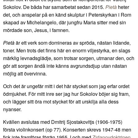
Sokolov. De båda har samarbetat sedan 2015.
Pietà
heter
det, och anspelar på en känd skulptur i Peterskyrkan i Rom
skapad av Michelangelo, där jungfru Maria sitter med sin
mördade son, Jesus, i famnen.
Pietà
är ett verk som domineras av spröda, nästan lidande,
toner. Men trots det finns här en enorm viljestyrka, en slags
märklig levnadsglädje, som trotsar sorgen, utmanar den, och
gör att sorgen ändå inte känns avgrundsdjup utan nästan
möjlig att övervinna.
Och det är ungefär mitt i det här stycket som jag erfar ordet
ödmjukhet. För mitt inre ser jag hur Sokolov böjer sig fram,
och lägger sitt öra mot stycket för att urskilja alla dess
nyanser.
Kvällen avslutas med Dmitrij Sjostakovitjs (1906-1975)
första violinkonsert (op 77). Konserten skrevs 1947-48 men
fick inte framföras förrän 1955. I och med
Zjdanovdoktrinen