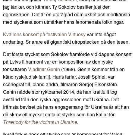
jag tänker, och känner. Ty Sokolov besitter just den
egenskapen. Det är en utpräglad ödmjukhet och medkänsla
med styckena som utmärker hans fenomenala tolkningar.
Kvällens konsert på festivalen Virtuosy
var inte något
undantag. Snarare ett gigantiskt utropstecken på den tesen.
Det första stycket som Sokolov framförde vid dagens konsert
på Lvivs filharmoni var en komposition av den ryske
tonsättaren
Vladimir Genin
(1958). Genin kommer från en
känd rysk-judisk familj. Hans farfar, Jossif Spinel, var
scenograf till, bland andra, filmaren Sergej Eisenstein.
Genin nådde stor ryktbarhet 2014, då han kraftfullt tog
avstånd från den ryska aggressionen mot Ukraina. Det
främsta beviset på hans engagemang för Ukraina är att han
då skrev ett mycket omtalat stycke som han kallar för
Threnody for the victims in Ukraine
.
Ikväll fick vi dock ett stycke som är komponerat för Valerij