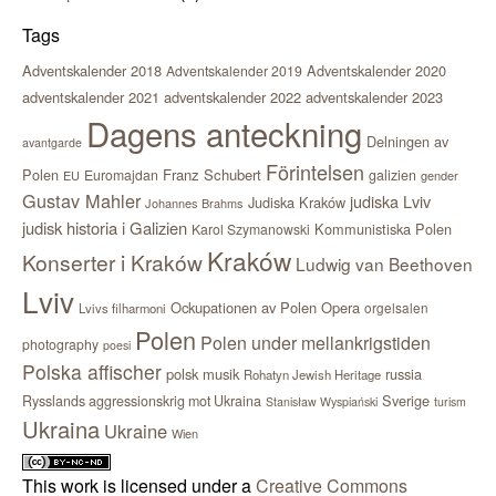
Tags
Adventskalender 2018
Adventskalender 2020
Adventskalender 2019
adventskalender 2021
adventskalender 2022
adventskalender 2023
Dagens anteckning
Delningen av
avantgarde
Förintelsen
Polen
Franz Schubert
Euromajdan
galizien
EU
gender
Gustav Mahler
judiska Lviv
Judiska Kraków
Johannes Brahms
judisk historia i Galizien
Kommunistiska Polen
Karol Szymanowski
Kraków
Konserter i Kraków
Ludwig van Beethoven
Lviv
Ockupationen av Polen
Opera
orgelsalen
Lvivs filharmoni
Polen
Polen under mellankrigstiden
photography
poesi
Polska affischer
polsk musik
russia
Rohatyn Jewish Heritage
Sverige
Rysslands aggressionskrig mot Ukraina
Stanisław Wyspiański
turism
Ukraina
Ukraine
Wien
This work is licensed under a
Creative Commons