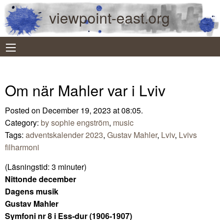
viewpoint-east.org
Om när Mahler var i Lviv
Posted on December 19, 2023 at 08:05.
Category:
by sophie engström
,
music
Tags:
adventskalender 2023
,
Gustav Mahler
,
Lviv
,
Lvivs
filharmoni
(Läsningstid:
3
minuter)
Nittonde december
Dagens musik
Gustav Mahler
Symfoni nr 8 i Ess-dur (1906-1907)