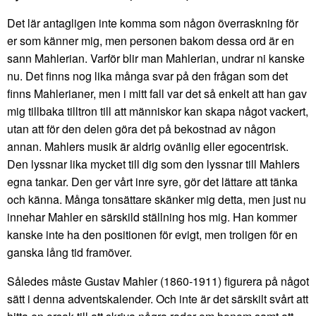
Det lär antagligen inte komma som någon överraskning för
er som känner mig, men personen bakom dessa ord är en
sann Mahlerian. Varför blir man Mahlerian, undrar ni kanske
nu. Det finns nog lika många svar på den frågan som det
finns Mahlerianer, men i mitt fall var det så enkelt att han gav
mig tillbaka tilltron till att människor kan skapa något vackert,
utan att för den delen göra det på bekostnad av någon
annan. Mahlers musik är aldrig ovänlig eller egocentrisk.
Den lyssnar lika mycket till dig som den lyssnar till Mahlers
egna tankar. Den ger vårt inre syre, gör det lättare att tänka
och känna. Många tonsättare skänker mig detta, men just nu
innehar Mahler en särskild ställning hos mig. Han kommer
kanske inte ha den positionen för evigt, men troligen för en
ganska lång tid framöver.
Således måste Gustav Mahler (1860-1911) figurera på något
sätt i denna adventskalender. Och inte är det särskilt svårt att