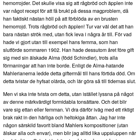
hemorrojder. Det skulle visa sig att rågbröd och äpplen inte
var något recept för att få brukt på dessa magproblem, då
han faktiskt nästan höll på att förblöda av en brusten
hemorrojd. Trots rågbröd och äpplen! Tur var väl det att han
bara nästan strök med, utan fick leva i några år till. För vad
hade vi gjort utan till exempel hans femma, som han
slutförde sommaren 1902. Han hade dessutom året före gift
sig med sin älskade Alma (född Schindler), trots alla
förmaningar att han inte borde. Enligt de Alma-hatande
Mahlerianerna ledde detta giftermål till hans förtida död. Om
detta tvistar de hyfsat olärda, och lär göra så till tidernas slut.
Men vi ska inte tvista om detta, utan istället lyssna på något
av denne märkvärdigt formidabla tonsättare. Och det blir
vare sig ettan eller femman. Vi dra därför iväg med ett riktigt
brak rakt in den härliga och heltokiga åttan. Jag har inte
någon särskild favorit bland Mahlers kompositioner (utan
älskar alla och envar), men blir jag alltid lika uppsluppen när