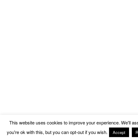
This website uses cookies to improve your experience. We'll a
you're ok with this, but you can opt-out if you wish.
Accept
R