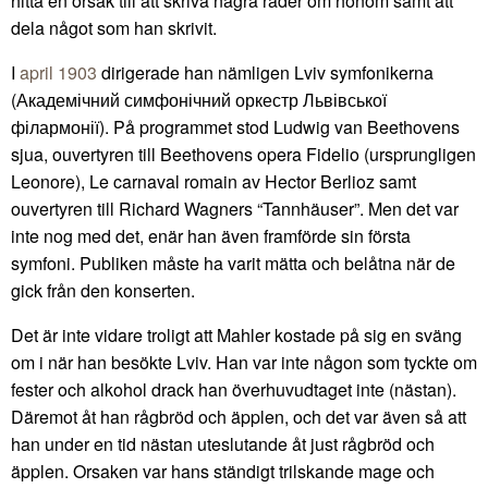
hitta en orsak till att skriva några rader om honom samt att
dela något som han skrivit.
I
april 1903
dirigerade han nämligen Lviv symfonikerna
(Академічний симфонічний оркестр Львівської
філармонії). På programmet stod Ludwig van Beethovens
sjua, ouvertyren till Beethovens opera Fidelio (ursprungligen
Leonore), Le carnaval romain av Hector Berlioz samt
ouvertyren till Richard Wagners “Tannhäuser”. Men det var
inte nog med det, enär han även framförde sin första
symfoni. Publiken måste ha varit mätta och belåtna när de
gick från den konserten.
Det är inte vidare troligt att Mahler kostade på sig en sväng
om i när han besökte Lviv. Han var inte någon som tyckte om
fester och alkohol drack han överhuvudtaget inte (nästan).
Däremot åt han rågbröd och äpplen, och det var även så att
han under en tid nästan uteslutande åt just rågbröd och
äpplen. Orsaken var hans ständigt trilskande mage och