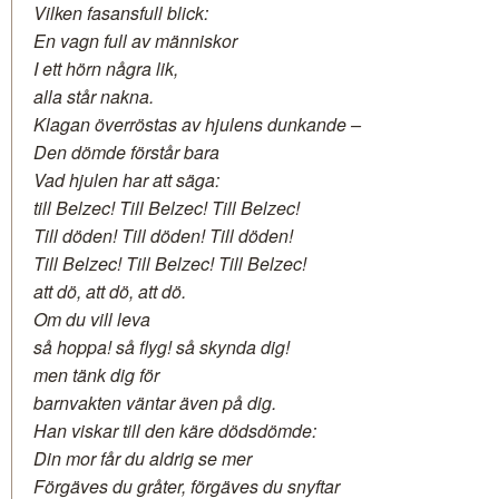
Vilken fasansfull blick:
En vagn full av människor
I ett hörn några lik,
alla står nakna.
Klagan överröstas av hjulens dunkande –
Den dömde förstår bara
Vad hjulen har att säga:
till Belzec! Till Belzec! Till Belzec!
Till döden! Till döden! Till döden!
Till Belzec! Till Belzec! Till Belzec!
att dö, att dö, att dö.
Om du vill leva
så hoppa! så flyg! så skynda dig!
men tänk dig för
barnvakten väntar även på dig.
Han viskar till den käre dödsdömde:
Din mor får du aldrig se mer
Förgäves du gråter, förgäves du snyftar