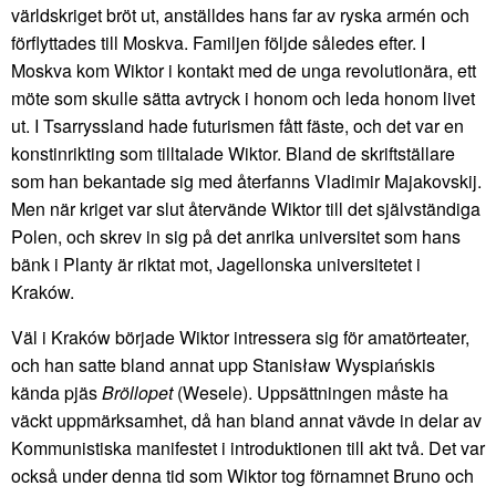
världskriget bröt ut, anställdes hans far av ryska armén och
förflyttades till Moskva. Familjen följde således efter. I
Moskva kom Wiktor i kontakt med de unga revolutionära, ett
möte som skulle sätta avtryck i honom och leda honom livet
ut. I Tsarryssland hade futurismen fått fäste, och det var en
konstinrikting som tilltalade Wiktor. Bland de skriftställare
som han bekantade sig med återfanns Vladimir Majakovskij.
Men när kriget var slut återvände Wiktor till det självständiga
Polen, och skrev in sig på det anrika universitet som hans
bänk i Planty är riktat mot, Jagellonska universitetet i
Kraków.
Väl i Kraków började Wiktor intressera sig för amatörteater,
och han satte bland annat upp Stanisław Wyspiańskis
kända pjäs
Bröllopet
(Wesele). Uppsättningen måste ha
väckt uppmärksamhet, då han bland annat vävde in delar av
Kommunistiska manifestet i introduktionen till akt två. Det var
också under denna tid som Wiktor tog förnamnet Bruno och