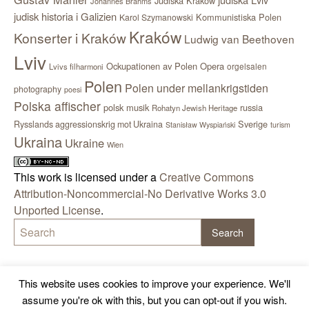
Judiska Kraków
Johannes Brahms
judisk historia i Galizien
Kommunistiska Polen
Karol Szymanowski
Kraków
Konserter i Kraków
Ludwig van Beethoven
Lviv
Ockupationen av Polen
Opera
orgelsalen
Lvivs filharmoni
Polen
Polen under mellankrigstiden
photography
poesi
Polska affischer
polsk musik
russia
Rohatyn Jewish Heritage
Sverige
Rysslands aggressionskrig mot Ukraina
Stanisław Wyspiański
turism
Ukraina
Ukraine
Wien
This work is licensed under a
Creative Commons
Attribution-Noncommercial-No Derivative Works 3.0
Unported License
.
This website uses cookies to improve your experience. We'll
assume you're ok with this, but you can opt-out if you wish.