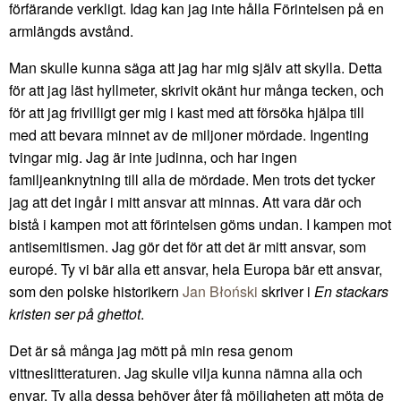
förfärande verkligt. Idag kan jag inte hålla Förintelsen på en
armlängds avstånd.
Man skulle kunna säga att jag har mig själv att skylla. Detta
för att jag läst hyllmeter, skrivit okänt hur många tecken, och
för att jag frivilligt ger mig i kast med att försöka hjälpa till
med att bevara minnet av de miljoner mördade. Ingenting
tvingar mig. Jag är inte judinna, och har ingen
familjeanknytning till alla de mördade. Men trots det tycker
jag att det ingår i mitt ansvar att minnas. Att vara där och
bistå i kampen mot att förintelsen göms undan. I kampen mot
antisemitismen. Jag gör det för att det är mitt ansvar, som
europé. Ty vi bär alla ett ansvar, hela Europa bär ett ansvar,
som den polske historikern
Jan Błoński
skriver i
En stackars
kristen ser på ghettot
.
Det är så många jag mött på min resa genom
vittneslitteraturen. Jag skulle vilja kunna nämna alla och
envar. Ty alla dessa behöver åter få möjligheten att möta de