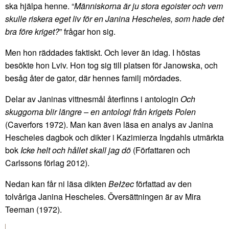
ska hjälpa henne. “
Människorna är ju stora egoister och vem
skulle riskera eget liv för en Janina Hescheles, som hade det
bra före kriget?
” frågar hon sig.
Men hon räddades faktiskt. Och lever än idag. I höstas
besökte hon Lviv. Hon tog sig till platsen för Janowska, och
besåg åter de gator, där hennes familj mördades.
Delar av Janinas vittnesmål återfinns i antologin
Och
skuggorna blir längre – en antologi från krigets Polen
(Caverfors 1972). Man kan även läsa en analys av Janina
Hescheles dagbok och dikter i Kazimierza Ingdahls utmärkta
bok
Icke helt och hållet skall jag dö
(Författaren och
Carlssons förlag 2012).
Nedan kan får ni läsa dikten
Bełżec
författad av den
tolvåriga Janina Hescheles. Översättningen är av Mira
Teeman (1972).