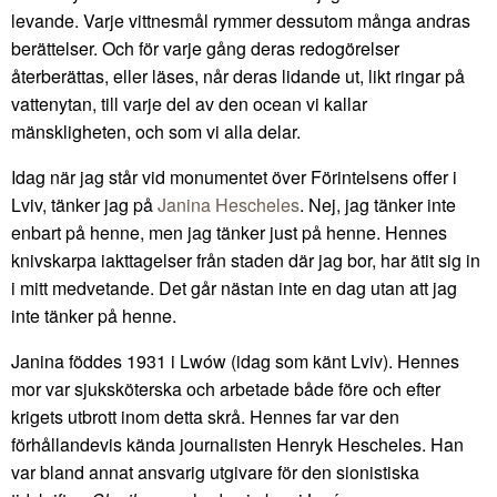
levande. Varje vittnesmål rymmer dessutom många andras
berättelser. Och för varje gång deras redogörelser
återberättas, eller läses, når deras lidande ut, likt ringar på
vattenytan, till varje del av den ocean vi kallar
mänskligheten, och som vi alla delar.
Idag när jag står vid monumentet över Förintelsens offer i
Lviv, tänker jag på
Janina Hescheles
. Nej, jag tänker inte
enbart på henne, men jag tänker just på henne. Hennes
knivskarpa iakttagelser från staden där jag bor, har ätit sig in
i mitt medvetande. Det går nästan inte en dag utan att jag
inte tänker på henne.
Janina föddes 1931 i Lwów (idag som känt Lviv). Hennes
mor var sjuksköterska och arbetade både före och efter
krigets utbrott inom detta skrå. Hennes far var den
förhållandevis kända journalisten Henryk Hescheles. Han
var bland annat ansvarig utgivare för den sionistiska