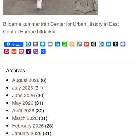
Bilderna kommer från Center for Urban History in East
Central Europe bildarkiv
.
Facebook
WordPress
Messenger
Email
LinkedIn
WhatsApp
Blogger
Copy
Gmail
Threads
Outlook.com
Bluesky
Tumblr
Mast
Share
Link
Pinterest
Reddit
Pocket
Yahoo
Viber
Share
Mail
Archives
August 2026
(6)
July 2026
(31)
June 2026
(30)
May 2026
(31)
April 2026
(30)
March 2026
(31)
February 2026
(28)
January 2026
(31)