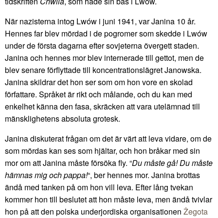
tidskriften
Chwila
, som hade sin bas i Lwów.
När nazisterna intog Lwów i juni 1941, var Janina 10 år.
Hennes far blev mördad i de pogromer som skedde i Lwów
under de första dagarna efter sovjeterna övergett staden.
Janina och hennes mor blev internerade till gettot, men de
blev senare förflyttade till koncentrationslägret Janowska.
Janina skildrar det hon ser som om hon vore en skolad
författare. Språket är rikt och målande, och du kan med
enkelhet känna den fasa, skräcken att vara utelämnad till
mänsklighetens absoluta grotesk.
Janina diskuterat frågan om det är värt att leva vidare, om de
som mördas kan ses som hjältar, och hon bråkar med sin
mor om att Janina måste försöka fly. “
Du måste gå! Du måste
hämnas mig och pappa!
“, ber hennes mor. Janina brottas
ändå med tanken på om hon vill leva. Efter lång tvekan
kommer hon till beslutet att hon måste leva, men ändå tvivlar
hon på att den polska underjordiska organisationen
Żegota