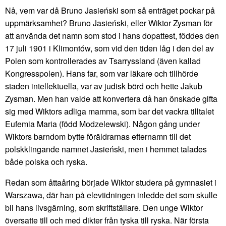
Nå, vem var då Bruno Jasieński som så enträget pockar på
uppmärksamhet? Bruno Jasieński, eller Wiktor Zysman för
att använda det namn som stod i hans dopattest, föddes den
17 juli 1901 i Klimontów, som vid den tiden låg i den del av
Polen som kontrollerades av Tsarryssland (även kallad
Kongresspolen). Hans far, som var läkare och tillhörde
staden intellektuella, var av judisk börd och hette Jakub
Zysman. Men han valde att konvertera då han önskade gifta
sig med Wiktors adliga mamma, som bar det vackra tilltalet
Eufemia Maria (född Modzelewski). Någon gång under
Wiktors barndom bytte föräldrarnas efternamn till det
polskklingande namnet Jasieński, men i hemmet talades
både polska och ryska.
Redan som åttaåring började Wiktor studera på gymnasiet i
Warszawa, där han på elevtidningen inledde det som skulle
bli hans livsgärning, som skriftställare. Den unge Wiktor
översatte till och med dikter från tyska till ryska. När första