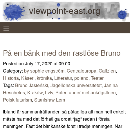
viewpoint-east.org
På en bänk med den rastlöse Bruno
Posted on July 17, 2020 at 09:00.
Category:
by sophie engström
,
Centraleuropa
,
Galizien
,
Historia
,
Kåseri
,
krönika
,
Litteratur
,
poland
,
Teater
Tags:
Bruno Jasieński
,
Jagellonska universitetet
,
Janina
Hescheles
,
Kraków
,
Lviv
,
Polen under mellankrigstiden
,
Polsk futurism
,
Stanisław Lem
Ibland är sammanträffanden så påtagliga att man helt enkelt
måste ha med det förhatliga ordet “jag” redan i första
meningen. Fast det blir kanske först i tredje meningen. När