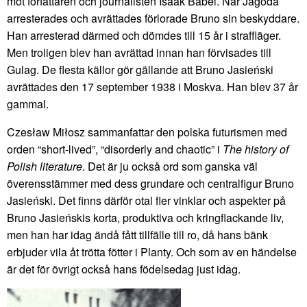
mot författaren och journalisten Isaak Babel. När Jagoda
arresterades och avrättades förlorade Bruno sin beskyddare.
Han arresterad därmed och dömdes till 15 år i straffläger.
Men troligen blev han avrättad innan han förvisades till
Gulag. De flesta källor gör gällande att Bruno Jasieński
avrättades den 17 september 1938 i Moskva. Han blev 37 år
gammal.
Czesław Miłosz sammanfattar den polska futurismen med
orden “short-lived”, “disorderly and chaotic” i
The history of
Polish literature
. Det är ju också ord som ganska väl
överensstämmer med dess grundare och centralfigur Bruno
Jasieński. Det finns därför otal fler vinklar och aspekter på
Bruno Jasieńskis korta, produktiva och kringflackande liv,
men han har idag ändå fått tillfälle till ro, då hans bänk
erbjuder vila åt trötta fötter i Planty. Och som av en händelse
är det för övrigt också hans födelsedag just idag.