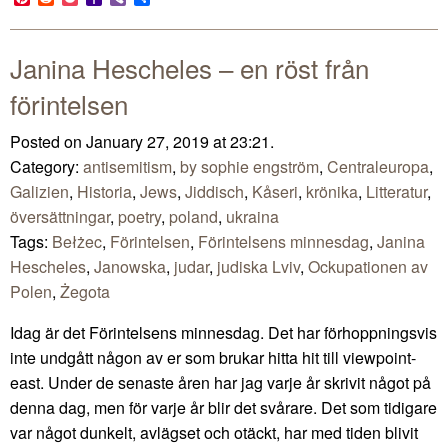
Mail
Janina Hescheles – en röst från
förintelsen
Posted on January 27, 2019 at 23:21.
Category:
antisemitism
,
by sophie engström
,
Centraleuropa
,
Galizien
,
Historia
,
Jews
,
Jiddisch
,
Kåseri
,
krönika
,
Litteratur
,
översättningar
,
poetry
,
poland
,
ukraina
Tags:
Bełżec
,
Förintelsen
,
Förintelsens minnesdag
,
Janina
Hescheles
,
Janowska
,
judar
,
judiska Lviv
,
Ockupationen av
Polen
,
Żegota
Idag är det Förintelsens minnesdag. Det har förhoppningsvis
inte undgått någon av er som brukar hitta hit till viewpoint-
east. Under de senaste åren har jag varje år skrivit något på
denna dag, men för varje år blir det svårare. Det som tidigare
var något dunkelt, avlägset och otäckt, har med tiden blivit