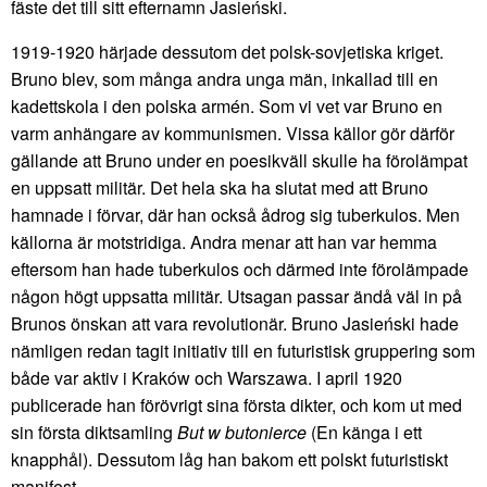
fäste det till sitt efternamn Jasieński.
1919-1920 härjade dessutom det polsk-sovjetiska kriget.
Bruno blev, som många andra unga män, inkallad till en
kadettskola i den polska armén. Som vi vet var Bruno en
varm anhängare av kommunismen. Vissa källor gör därför
gällande att Bruno under en poesikväll skulle ha förolämpat
en uppsatt militär. Det hela ska ha slutat med att Bruno
hamnade i förvar, där han också ådrog sig tuberkulos. Men
källorna är motstridiga. Andra menar att han var hemma
eftersom han hade tuberkulos och därmed inte förolämpade
någon högt uppsatta militär. Utsagan passar ändå väl in på
Brunos önskan att vara revolutionär. Bruno Jasieński hade
nämligen redan tagit initiativ till en futuristisk gruppering som
både var aktiv i Kraków och Warszawa. I april 1920
publicerade han förövrigt sina första dikter, och kom ut med
sin första diktsamling
But w butonierce
(En känga i ett
knapphål). Dessutom låg han bakom ett polskt futuristiskt
manifest.