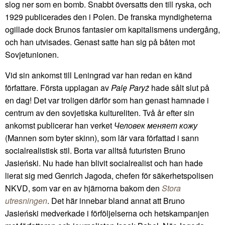
slog ner som en bomb. Snabbt översatts den till ryska, och
1929 publicerades den i Polen. De franska myndigheterna
ogillade dock Brunos fantasier om kapitalismens undergång,
och han utvisades. Genast satte han sig på båten mot
Sovjetunionen.
Vid sin ankomst till Leningrad var han redan en känd
författare. Första upplagan av
Palę Paryż
hade sålt slut på
en dag! Det var troligen därför som han genast hamnade i
centrum av den sovjetiska kultureliten. Två år efter sin
ankomst publicerar han verket
Человек меняет кожу
(Mannen som byter skinn), som lär vara författad i sann
socialrealistisk stil. Borta var alltså futuristen Bruno
Jasieński. Nu hade han blivit socialrealist och han hade
lierat sig med Genrich Jagoda, chefen för säkerhetspolisen
NKVD, som var en av hjärnorna bakom den
Stora
utresningen
. Det här innebar bland annat att Bruno
Jasieński medverkade i förföljelserna och hetskampanjen