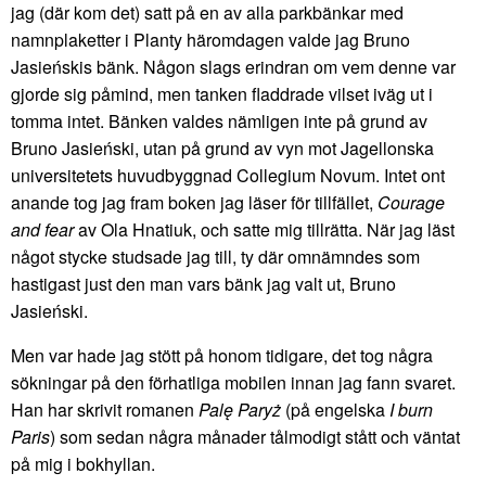
jag (där kom det) satt på en av alla parkbänkar med
namnplaketter i Planty häromdagen valde jag Bruno
Jasieńskis bänk. Någon slags erindran om vem denne var
gjorde sig påmind, men tanken fladdrade vilset iväg ut i
tomma intet. Bänken valdes nämligen inte på grund av
Bruno Jasieński, utan på grund av vyn mot Jagellonska
universitetets huvudbyggnad Collegium Novum. Intet ont
anande tog jag fram boken jag läser för tillfället,
Courage
and fear
av Ola Hnatiuk, och satte mig tillrätta. När jag läst
något stycke studsade jag till, ty där omnämndes som
hastigast just den man vars bänk jag valt ut, Bruno
Jasieński.
Men var hade jag stött på honom tidigare, det tog några
sökningar på den förhatliga mobilen innan jag fann svaret.
Han har skrivit romanen
Palę Paryż
(på engelska
I burn
Paris
) som sedan några månader tålmodigt stått och väntat
på mig i bokhyllan.