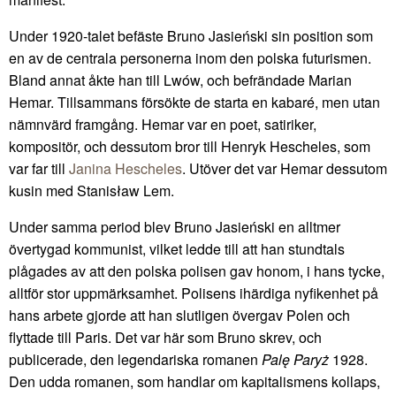
Under 1920-talet befäste Bruno Jasieński sin position som
en av de centrala personerna inom den polska futurismen.
Bland annat åkte han till Lwów, och befrändade Marian
Hemar. Tillsammans försökte de starta en kabaré, men utan
nämnvärd framgång. Hemar var en poet, satiriker,
kompositör, och dessutom bror till Henryk Hescheles, som
var far till
Janina Hescheles
. Utöver det var Hemar dessutom
kusin med Stanisław Lem.
Under samma period blev Bruno Jasieński en alltmer
övertygad kommunist, vilket ledde till att han stundtals
plågades av att den polska polisen gav honom, i hans tycke,
alltför stor uppmärksamhet. Polisens ihärdiga nyfikenhet på
hans arbete gjorde att han slutligen övergav Polen och
flyttade till Paris. Det var här som Bruno skrev, och
publicerade, den legendariska romanen
Palę Paryż
1928.
Den udda romanen, som handlar om kapitalismens kollaps,