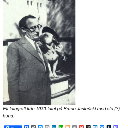
Ett fotografi från 1930-talet på Bruno Jasieński med sin (?)
hund
.
Facebook
WordPress
Messenger
Email
LinkedIn
WhatsApp
Blogger
Copy
Gmail
Threads
Outlook.com
Bluesky
Tumblr
Mast