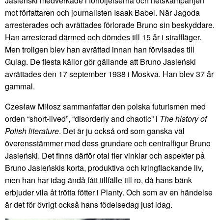
Jasieński medverkade i förföljelserna och hetskampanjen
mot författaren och journalisten Isaak Babel. När Jagoda
arresterades och avrättades förlorade Bruno sin beskyddare.
Han arresterad därmed och dömdes till 15 år i straffläger.
Men troligen blev han avrättad innan han förvisades till
Gulag. De flesta källor gör gällande att Bruno Jasieński
avrättades den 17 september 1938 i Moskva. Han blev 37 år
gammal.
Czesław Miłosz sammanfattar den polska futurismen med
orden “short-lived”, “disorderly and chaotic” i
The history of
Polish literature
. Det är ju också ord som ganska väl
överensstämmer med dess grundare och centralfigur Bruno
Jasieński. Det finns därför otal fler vinklar och aspekter på
Bruno Jasieńskis korta, produktiva och kringflackande liv,
men han har idag ändå fått tillfälle till ro, då hans bänk
erbjuder vila åt trötta fötter i Planty. Och som av en händelse
är det för övrigt också hans födelsedag just idag.