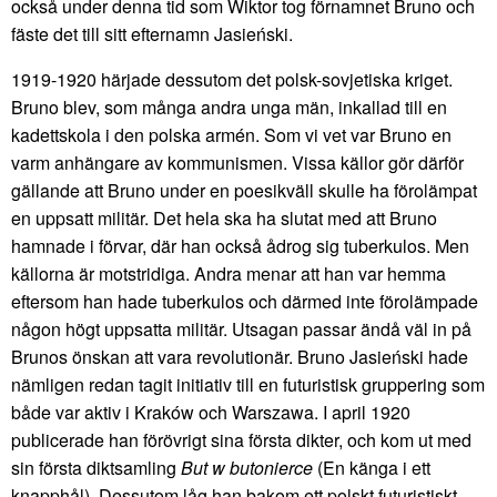
också under denna tid som Wiktor tog förnamnet Bruno och
fäste det till sitt efternamn Jasieński.
1919-1920 härjade dessutom det polsk-sovjetiska kriget.
Bruno blev, som många andra unga män, inkallad till en
kadettskola i den polska armén. Som vi vet var Bruno en
varm anhängare av kommunismen. Vissa källor gör därför
gällande att Bruno under en poesikväll skulle ha förolämpat
en uppsatt militär. Det hela ska ha slutat med att Bruno
hamnade i förvar, där han också ådrog sig tuberkulos. Men
källorna är motstridiga. Andra menar att han var hemma
eftersom han hade tuberkulos och därmed inte förolämpade
någon högt uppsatta militär. Utsagan passar ändå väl in på
Brunos önskan att vara revolutionär. Bruno Jasieński hade
nämligen redan tagit initiativ till en futuristisk gruppering som
både var aktiv i Kraków och Warszawa. I april 1920
publicerade han förövrigt sina första dikter, och kom ut med
sin första diktsamling
But w butonierce
(En känga i ett
knapphål). Dessutom låg han bakom ett polskt futuristiskt