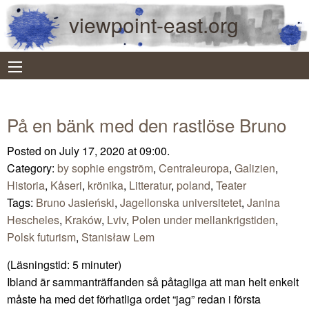
viewpoint-east.org
På en bänk med den rastlöse Bruno
Posted on July 17, 2020 at 09:00.
Category:
by sophie engström
,
Centraleuropa
,
Galizien
,
Historia
,
Kåseri
,
krönika
,
Litteratur
,
poland
,
Teater
Tags:
Bruno Jasieński
,
Jagellonska universitetet
,
Janina
Hescheles
,
Kraków
,
Lviv
,
Polen under mellankrigstiden
,
Polsk futurism
,
Stanisław Lem
(Läsningstid:
5
minuter)
Ibland är sammanträffanden så påtagliga att man helt enkelt
måste ha med det förhatliga ordet “jag” redan i första