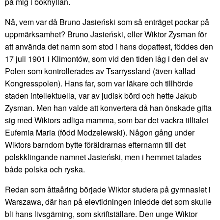
på mig i bokhyllan.
Nå, vem var då Bruno Jasieński som så enträget pockar på
uppmärksamhet? Bruno Jasieński, eller Wiktor Zysman för
att använda det namn som stod i hans dopattest, föddes den
17 juli 1901 i Klimontów, som vid den tiden låg i den del av
Polen som kontrollerades av Tsarryssland (även kallad
Kongresspolen). Hans far, som var läkare och tillhörde
staden intellektuella, var av judisk börd och hette Jakub
Zysman. Men han valde att konvertera då han önskade gifta
sig med Wiktors adliga mamma, som bar det vackra tilltalet
Eufemia Maria (född Modzelewski). Någon gång under
Wiktors barndom bytte föräldrarnas efternamn till det
polskklingande namnet Jasieński, men i hemmet talades
både polska och ryska.
Redan som åttaåring började Wiktor studera på gymnasiet i
Warszawa, där han på elevtidningen inledde det som skulle
bli hans livsgärning, som skriftställare. Den unge Wiktor