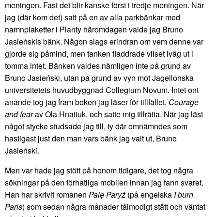
meningen. Fast det blir kanske först i tredje meningen. När
jag (där kom det) satt på en av alla parkbänkar med
namnplaketter i Planty häromdagen valde jag Bruno
Jasieńskis bänk. Någon slags erindran om vem denne var
gjorde sig påmind, men tanken fladdrade vilset iväg ut i
tomma intet. Bänken valdes nämligen inte på grund av
Bruno Jasieński, utan på grund av vyn mot Jagellonska
universitetets huvudbyggnad Collegium Novum. Intet ont
anande tog jag fram boken jag läser för tillfället,
Courage
and fear
av Ola Hnatiuk, och satte mig tillrätta. När jag läst
något stycke studsade jag till, ty där omnämndes som
hastigast just den man vars bänk jag valt ut, Bruno
Jasieński.
Men var hade jag stött på honom tidigare, det tog några
sökningar på den förhatliga mobilen innan jag fann svaret.
Han har skrivit romanen
Palę Paryż
(på engelska
I burn
Paris
) som sedan några månader tålmodigt stått och väntat