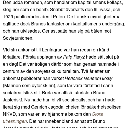
Den udda romanen, som handlar om kapitalismens kollaps,
slog ner som en bomb. Snabbt översatts den till ryska, och
1929 publicerades den i Polen. De franska myndigheterna
ogillade dock Brunos fantasier om kapitalismens undergång,
och han utvisades. Genast satte han sig på båten mot
Sovjetunionen.
Vid sin ankomst till Leningrad var han redan en känd
författare. Första upplagan av
Palę Paryż
hade sålt slut på
en dag! Det var troligen därför som han genast hamnade i
centrum av den sovjetiska kultureliten. Två år efter sin
ankomst publicerar han verket
Человек меняет кожу
(Mannen som byter skinn), som lär vara författad i sann
socialrealistisk stil. Borta var alltså futuristen Bruno
Jasieński. Nu hade han blivit socialrealist och han hade
lierat sig med Genrich Jagoda, chefen för säkerhetspolisen
NKVD, som var en av hjärnorna bakom den
Stora
utresningen
. Det här innebar bland annat att Bruno