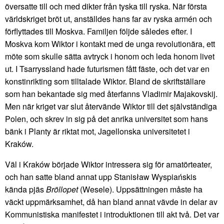
översatte till och med dikter från tyska till ryska. När första
världskriget bröt ut, anställdes hans far av ryska armén och
förflyttades till Moskva. Familjen följde således efter. I
Moskva kom Wiktor i kontakt med de unga revolutionära, ett
möte som skulle sätta avtryck i honom och leda honom livet
ut. I Tsarryssland hade futurismen fått fäste, och det var en
konstinrikting som tilltalade Wiktor. Bland de skriftställare
som han bekantade sig med återfanns Vladimir Majakovskij.
Men när kriget var slut återvände Wiktor till det självständiga
Polen, och skrev in sig på det anrika universitet som hans
bänk i Planty är riktat mot, Jagellonska universitetet i
Kraków.
Väl i Kraków började Wiktor intressera sig för amatörteater,
och han satte bland annat upp Stanisław Wyspiańskis
kända pjäs
Bröllopet
(Wesele). Uppsättningen måste ha
väckt uppmärksamhet, då han bland annat vävde in delar av
Kommunistiska manifestet i introduktionen till akt två. Det var