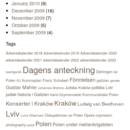
January 2010
(9)
December 2009
(16)
November 2009
(7)
October 2009
(5)
September 2009
(4)
Tags
Adventskalender 2018
Adventskalender 2020
Adventskalender 2019
adventskalender 2021
adventskalender 2022
adventskalender 2023
Dagens anteckning
Delningen av
avantgarde
Förintelsen
Polen
Franz Schubert
Euromajdan
galizien
EU
gender
Gustav Mahler
judiska Lviv
Judiska Kraków
Johannes Brahms
judisk historia i Galizien
Kommunistiska Polen
Karol Szymanowski
Kraków
Konserter i Kraków
Ludwig van Beethoven
Lviv
Ockupationen av Polen
Opera
orgelsalen
Lvivs filharmoni
Polen
Polen under mellankrigstiden
photography
poesi