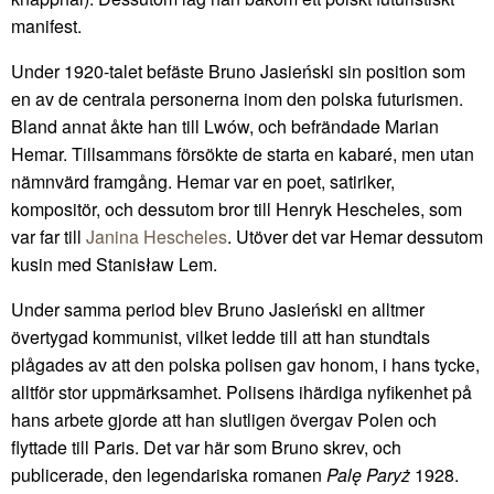
manifest.
Under 1920-talet befäste Bruno Jasieński sin position som
en av de centrala personerna inom den polska futurismen.
Bland annat åkte han till Lwów, och befrändade Marian
Hemar. Tillsammans försökte de starta en kabaré, men utan
nämnvärd framgång. Hemar var en poet, satiriker,
kompositör, och dessutom bror till Henryk Hescheles, som
var far till
Janina Hescheles
. Utöver det var Hemar dessutom
kusin med Stanisław Lem.
Under samma period blev Bruno Jasieński en alltmer
övertygad kommunist, vilket ledde till att han stundtals
plågades av att den polska polisen gav honom, i hans tycke,
alltför stor uppmärksamhet. Polisens ihärdiga nyfikenhet på
hans arbete gjorde att han slutligen övergav Polen och
flyttade till Paris. Det var här som Bruno skrev, och
publicerade, den legendariska romanen
Palę Paryż
1928.