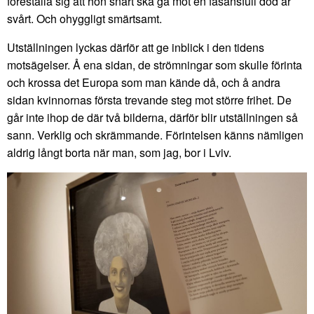
föreställa sig att hon snart ska gå mot en fasansfull död är
svårt. Och ohyggligt smärtsamt.
Utställningen lyckas därför att ge inblick i den tidens
motsägelser. Å ena sidan, de strömningar som skulle förinta
och krossa det Europa som man kände då, och å andra
sidan kvinnornas första trevande steg mot större frihet. De
går inte ihop de där två bilderna, därför blir utställningen så
sann. Verklig och skrämmande. Förintelsen känns nämligen
aldrig långt borta när man, som jag, bor i Lviv.