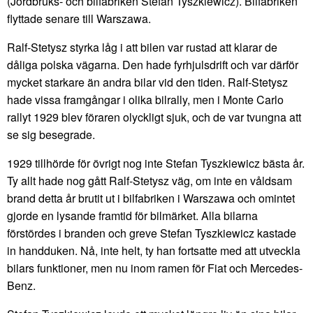
(Jordbruks- och bilfabriken Stefan Tyszkiewicz). Bilfabriken
flyttade senare till Warszawa.
Ralf-Stetysz styrka låg i att bilen var rustad att klarar de
dåliga polska vägarna. Den hade fyrhjulsdrift och var därför
mycket starkare än andra bilar vid den tiden. Ralf-Stetysz
hade vissa framgångar i olika bilrally, men i Monte Carlo
rallyt 1929 blev föraren olyckligt sjuk, och de var tvungna att
se sig besegrade.
1929 tillhörde för övrigt nog inte Stefan Tyszkiewicz bästa år.
Ty allt hade nog gått Ralf-Stetysz väg, om inte en våldsam
brand detta år brutit ut i bilfabriken i Warszawa och omintet
gjorde en lysande framtid för bilmärket. Alla bilarna
förstördes i branden och greve Stefan Tyszkiewicz kastade
in handduken. Nå, inte helt, ty han fortsatte med att utveckla
bilars funktioner, men nu inom ramen för Fiat och Mercedes-
Benz.