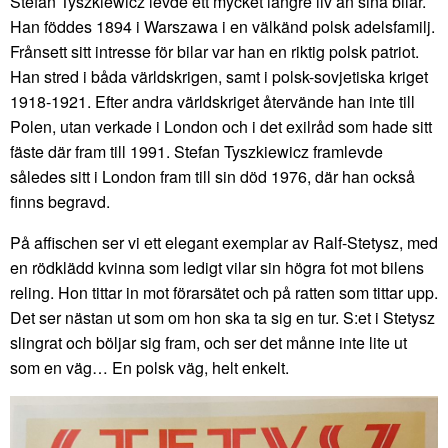
Stefan Tyszkiewicz levde ett mycket längre liv än sina bilar.
Han föddes 1894 i Warszawa i en välkänd polsk adelsfamilj.
Frånsett sitt intresse för bilar var han en riktig polsk patriot.
Han stred i båda världskrigen, samt i polsk-sovjetiska kriget
1918-1921. Efter andra världskriget återvände han inte till
Polen, utan verkade i London och i det exilråd som hade sitt
fäste där fram till 1991. Stefan Tyszkiewicz framlevde
således sitt i London fram till sin död 1976, där han också
finns begravd.
På affischen ser vi ett elegant exemplar av Ralf-Stetysz, med
en rödklädd kvinna som ledigt vilar sin högra fot mot bilens
reling. Hon tittar in mot förarsätet och på ratten som tittar upp.
Det ser nästan ut som om hon ska ta sig en tur. S:et i Stetysz
slingrat och böljar sig fram, och ser det månne inte lite ut
som en väg… En polsk väg, helt enkelt.