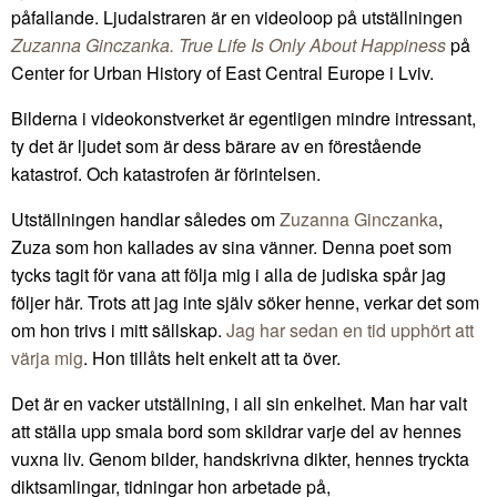
påfallande. Ljudalstraren är en videoloop på utställningen
Zuzanna Ginczanka. True Life Is Only About Happiness
på
Center for Urban History of East Central Europe i Lviv.
Bilderna i videokonstverket är egentligen mindre intressant,
ty det är ljudet som är dess bärare av en förestående
katastrof. Och katastrofen är förintelsen.
Utställningen handlar således om
Zuzanna Ginczanka
,
Zuza som hon kallades av sina vänner. Denna poet som
tycks tagit för vana att följa mig i alla de judiska spår jag
följer här. Trots att jag inte själv söker henne, verkar det som
om hon trivs i mitt sällskap.
Jag har sedan en tid upphört att
värja mig
. Hon tillåts helt enkelt att ta över.
Det är en vacker utställning, i all sin enkelhet. Man har valt
att ställa upp smala bord som skildrar varje del av hennes
vuxna liv. Genom bilder, handskrivna dikter, hennes tryckta
diktsamlingar, tidningar hon arbetade på,