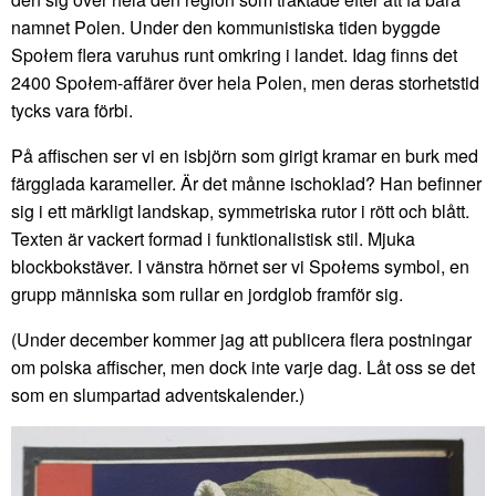
namnet Polen. Under den kommunistiska tiden byggde
Społem flera varuhus runt omkring i landet. Idag finns det
2400 Społem-affärer över hela Polen, men deras storhetstid
tycks vara förbi.
På affischen ser vi en isbjörn som girigt kramar en burk med
färgglada karameller. Är det månne ischoklad? Han befinner
sig i ett märkligt landskap, symmetriska rutor i rött och blått.
Texten är vackert formad i funktionalistisk stil. Mjuka
blockbokstäver. I vänstra hörnet ser vi Społems symbol, en
grupp människa som rullar en jordglob framför sig.
(Under december kommer jag att publicera flera postningar
om polska affischer, men dock inte varje dag. Låt oss se det
som en slumpartad adventskalender.)