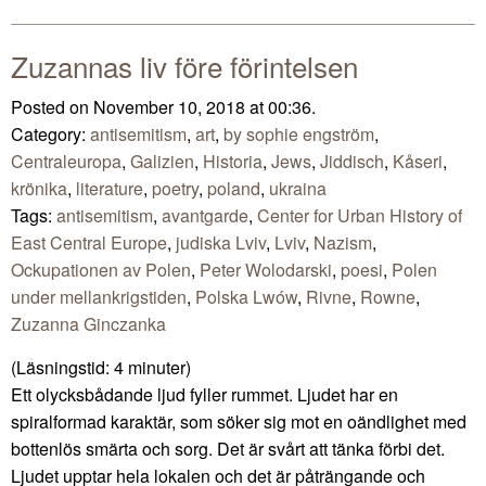
Mail
Zuzannas liv före förintelsen
Posted on November 10, 2018 at 00:36.
Category:
antisemitism
,
art
,
by sophie engström
,
Centraleuropa
,
Galizien
,
Historia
,
Jews
,
Jiddisch
,
Kåseri
,
krönika
,
literature
,
poetry
,
poland
,
ukraina
Tags:
antisemitism
,
avantgarde
,
Center for Urban History of
East Central Europe
,
judiska Lviv
,
Lviv
,
Nazism
,
Ockupationen av Polen
,
Peter Wolodarski
,
poesi
,
Polen
under mellankrigstiden
,
Polska Lwów
,
Rivne
,
Rowne
,
Zuzanna Ginczanka
(Läsningstid:
4
minuter)
Ett olycksbådande ljud fyller rummet. Ljudet har en
spiralformad karaktär, som söker sig mot en oändlighet med
bottenlös smärta och sorg. Det är svårt att tänka förbi det.
Ljudet upptar hela lokalen och det är påträngande och