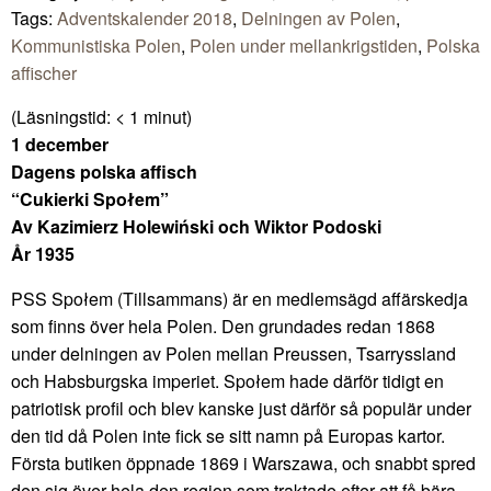
Tags:
Adventskalender 2018
,
Delningen av Polen
,
Kommunistiska Polen
,
Polen under mellankrigstiden
,
Polska
affischer
(Läsningstid:
< 1
minut)
1 december
Dagens polska affisch
“Cukierki Społem”
Av Kazimierz Holewiński och Wiktor Podoski
År 1935
PSS Społem (Tillsammans) är en medlemsägd affärskedja
som finns över hela Polen. Den grundades redan 1868
under delningen av Polen mellan Preussen, Tsarryssland
och Habsburgska imperiet. Społem hade därför tidigt en
patriotisk profil och blev kanske just därför så populär under
den tid då Polen inte fick se sitt namn på Europas kartor.
Första butiken öppnade 1869 i Warszawa, och snabbt spred
den sig över hela den region som traktade efter att få bära