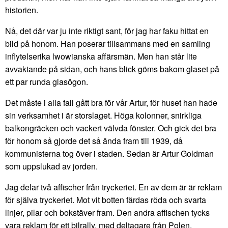
historien.
Nå, det där var ju inte riktigt sant, för jag har faku hittat en
bild på honom. Han poserar tillsammans med en samling
inflytelserika lwowianska affärsmän. Men han står lite
avvaktande på sidan, och hans blick göms bakom glaset på
ett par runda glasögon.
Det måste i alla fall gått bra för vår Artur, för huset han hade
sin verksamhet i är storslaget. Höga kolonner, snirkliga
balkongräcken och vackert välvda fönster. Och gick det bra
för honom så gjorde det så ända fram till 1939, då
kommunisterna tog över i staden. Sedan är Artur Goldman
som uppslukad av jorden.
Jag delar två affischer från tryckeriet. En av dem är är reklam
för själva tryckeriet. Mot vit botten färdas röda och svarta
linjer, pilar och bokstäver fram. Den andra affischen tycks
vara reklam för ett bilrally, med deltagare från Polen,