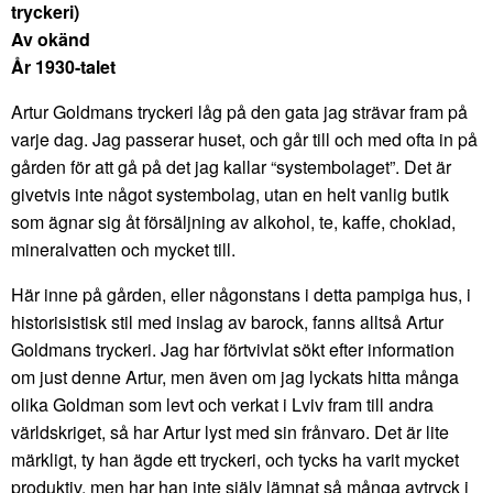
tryckeri)
Av okänd
År 1930-talet
Artur Goldmans tryckeri låg på den gata jag strävar fram på
varje dag. Jag passerar huset, och går till och med ofta in på
gården för att gå på det jag kallar “systembolaget”. Det är
givetvis inte något systembolag, utan en helt vanlig butik
som ägnar sig åt försäljning av alkohol, te, kaffe, choklad,
mineralvatten och mycket till.
Här inne på gården, eller någonstans i detta pampiga hus, i
historisistisk stil med inslag av barock, fanns alltså Artur
Goldmans tryckeri. Jag har förtvivlat sökt efter information
om just denne Artur, men även om jag lyckats hitta många
olika Goldman som levt och verkat i Lviv fram till andra
världskriget, så har Artur lyst med sin frånvaro. Det är lite
märkligt, ty han ägde ett tryckeri, och tycks ha varit mycket
produktiv, men har han inte själv lämnat så många avtryck i