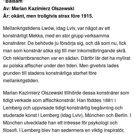
“Balsam”
Av: Marian Kazimierz Olszewski
År: okänt, men troligtvis strax före 1915.
Mellankrigstidens Lwów, idag Lviv, var något av ett
konstnärligt Mekka, med en stor grupp verksamma
konstnärer. De behövde ju försörja sig, och då som nu, fick
man som konstnär söka sig till mer inkomstbringande skrå.
Och reklambranschen var en sådan. Därför lär det ha myllrat
av polska affischer under den tiden. Men givetvis lades
grunden till stadens konstnärliga storhet före
mellankrigstiden.
Marian Kazimierz Olszewski tillhörde dessa konstnärer som
tidigt verkade som affischkonstnär. Han föddes 1881 i
Lemberg och uppvisade tidigt konstnärlig begåvning och
studerade konst i Lemberg (idag Lviv), München och Berlin. I
München utvecklade han ett intresse för psykologi och
filosofi. I Lemberg blev han sedermera en viktig inspiratör,