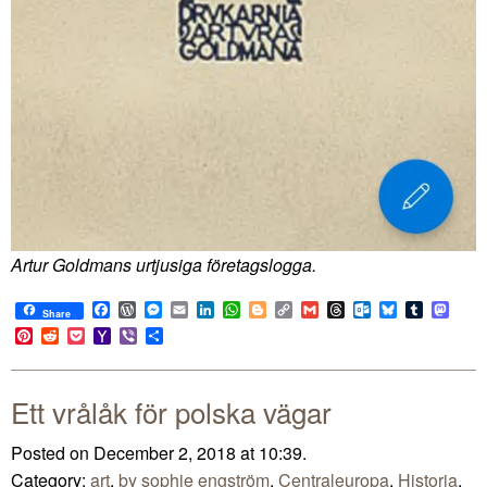
Artur Goldmans urtjusiga företagslogga.
Facebook
WordPress
Messenger
Email
LinkedIn
WhatsApp
Blogger
Copy
Gmail
Threads
Outlook.com
Bluesky
Tumblr
Mast
Share
Link
Pinterest
Reddit
Pocket
Yahoo
Viber
Share
Mail
Ett vrålåk för polska vägar
Posted on December 2, 2018 at 10:39.
Category:
art
,
by sophie engström
,
Centraleuropa
,
Historia
,