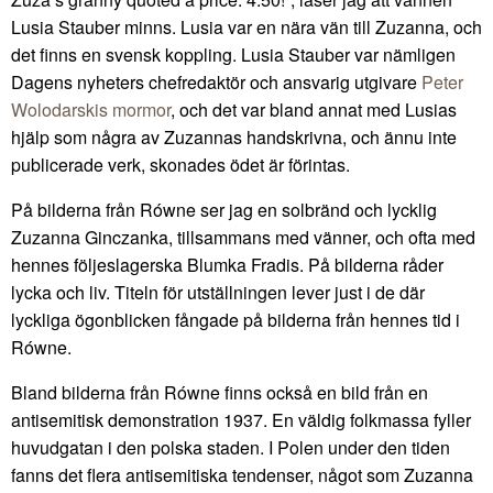
Lusia Stauber minns. Lusia var en nära vän till Zuzanna, och
det finns en svensk koppling. Lusia Stauber var nämligen
Dagens nyheters chefredaktör och ansvarig utgivare
Peter
Wolodarskis mormor
, och det var bland annat med Lusias
hjälp som några av Zuzannas handskrivna, och ännu inte
publicerade verk, skonades ödet är förintas.
På bilderna från Równe ser jag en solbränd och lycklig
Zuzanna Ginczanka, tillsammans med vänner, och ofta med
hennes följeslagerska Blumka Fradis. På bilderna råder
lycka och liv. Titeln för utställningen lever just i de där
lyckliga ögonblicken fångade på bilderna från hennes tid i
Równe.
Bland bilderna från Równe finns också en bild från en
antisemitisk demonstration 1937. En väldig folkmassa fyller
huvudgatan i den polska staden. I Polen under den tiden
fanns det flera antisemitiska tendenser, något som Zuzanna