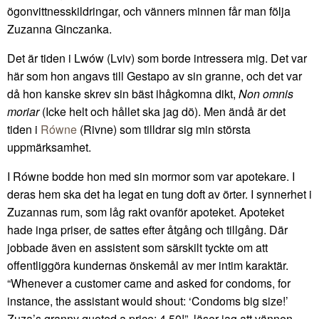
ögonvittnesskildringar, och vänners minnen får man följa
Zuzanna Ginczanka.
Det är tiden i Lwów (Lviv) som borde intressera mig. Det var
här som hon angavs till Gestapo av sin granne, och det var
då hon kanske skrev sin bäst ihågkomna dikt,
Non omnis
moriar
(Icke helt och hållet ska jag dö). Men ändå är det
tiden i
Równe
(Rivne) som tilldrar sig min största
uppmärksamhet.
I Równe bodde hon med sin mormor som var apotekare. I
deras hem ska det ha legat en tung doft av örter. I synnerhet i
Zuzannas rum, som låg rakt ovanför apoteket. Apoteket
hade inga priser, de sattes efter åtgång och tillgång. Där
jobbade även en assistent som särskilt tyckte om att
offentliggöra kundernas önskemål av mer intim karaktär.
“Whenever a customer came and asked for condoms, for
instance, the assistant would shout: ‘Condoms big size!’
Zuza’s granny quoted a price: 4.50!”, läser jag att vännen