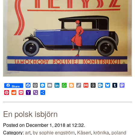
Facebook
WordPress
Messenger
Email
LinkedIn
WhatsApp
Blogger
Copy
Gmail
Threads
Outlook.com
Bluesky
Tumblr
Mast
Share
Link
Pinterest
Reddit
Pocket
Yahoo
Viber
Share
Mail
En polsk isbjörn
Posted on December 1, 2018 at 12:32.
Category:
art
,
by sophie engström
,
Kåseri
,
krönika
,
poland