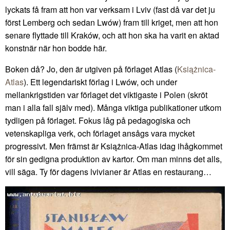
lyckats få fram att hon var verksam i Lviv (fast då var det ju
först Lemberg och sedan Lwów) fram till kriget, men att hon
senare flyttade till Kraków, och att hon ska ha varit en aktad
konstnär när hon bodde här.
Boken då? Jo, den är utgiven på förlaget Atlas (
Książnica-
Atlas
). Ett legendariskt förlag i Lwów, och under
mellankrigstiden var förlaget det viktigaste i Polen (skröt
man i alla fall själv med). Många viktiga publikationer utkom
tydligen på förlaget. Fokus låg på pedagogiska och
vetenskapliga verk, och förlaget ansågs vara mycket
progressivt. Men främst är Książnica-Atlas idag ihågkommet
för sin gedigna produktion av kartor. Om man minns det alls,
vill säga. Ty för dagens lvivianer är Atlas en restaurang…