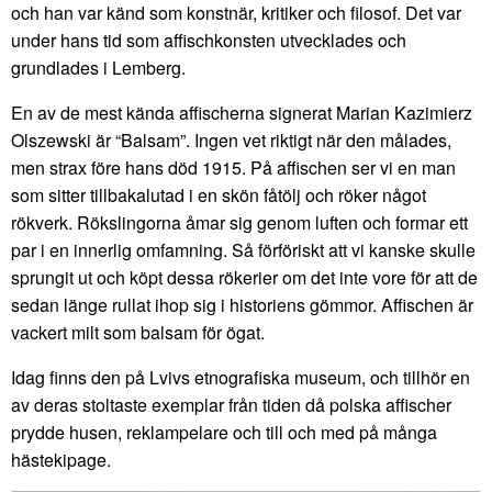
och han var känd som konstnär, kritiker och filosof. Det var
under hans tid som affischkonsten utvecklades och
grundlades i Lemberg.
En av de mest kända affischerna signerat Marian Kazimierz
Olszewski är “Balsam”. Ingen vet riktigt när den målades,
men strax före hans död 1915. På affischen ser vi en man
som sitter tillbakalutad i en skön fåtölj och röker något
rökverk. Rökslingorna åmar sig genom luften och formar ett
par i en innerlig omfamning. Så förföriskt att vi kanske skulle
sprungit ut och köpt dessa rökerier om det inte vore för att de
sedan länge rullat ihop sig i historiens gömmor. Affischen är
vackert milt som balsam för ögat.
Idag finns den på Lvivs etnografiska museum, och tillhör en
av deras stoltaste exemplar från tiden då polska affischer
prydde husen, reklampelare och till och med på många
hästekipage.