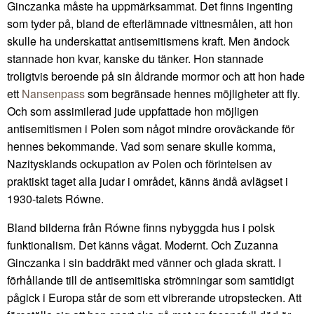
Ginczanka måste ha uppmärksammat. Det finns ingenting
som tyder på, bland de efterlämnade vittnesmålen, att hon
skulle ha underskattat antisemitismens kraft. Men ändock
stannade hon kvar, kanske du tänker. Hon stannade
troligtvis beroende på sin åldrande mormor och att hon hade
ett
Nansenpass
som begränsade hennes möjligheter att fly.
Och som assimilerad jude uppfattade hon möjligen
antisemitismen i Polen som något mindre oroväckande för
hennes bekommande. Vad som senare skulle komma,
Nazitysklands ockupation av Polen och förintelsen av
praktiskt taget alla judar i området, känns ändå avlägset i
1930-talets Równe.
Bland bilderna från Równe finns nybyggda hus i polsk
funktionalism. Det känns vågat. Modernt. Och Zuzanna
Ginczanka i sin baddräkt med vänner och glada skratt. I
förhållande till de antisemitiska strömningar som samtidigt
pågick i Europa står de som ett vibrerande utropstecken. Att