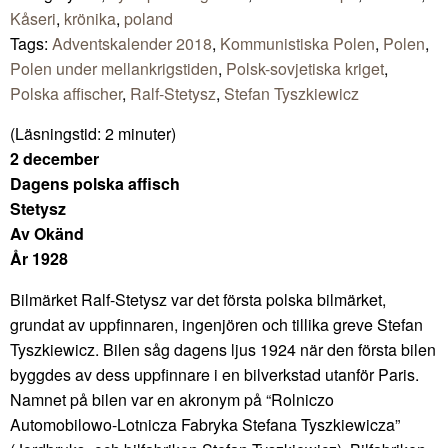
Kåseri
,
krönika
,
poland
Tags:
Adventskalender 2018
,
Kommunistiska Polen
,
Polen
,
Polen under mellankrigstiden
,
Polsk-sovjetiska kriget
,
Polska affischer
,
Ralf-Stetysz
,
Stefan Tyszkiewicz
(Läsningstid:
2
minuter)
2 december
Dagens polska affisch
Stetysz
Av Okänd
År 1928
Bilmärket Ralf-Stetysz var det första polska bilmärket,
grundat av uppfinnaren, ingenjören och tillika greve Stefan
Tyszkiewicz. Bilen såg dagens ljus 1924 när den första bilen
byggdes av dess uppfinnare i en bilverkstad utanför Paris.
Namnet på bilen var en akronym på “Rolniczo
Automobilowo-Lotnicza Fabryka Stefana Tyszkiewicza”