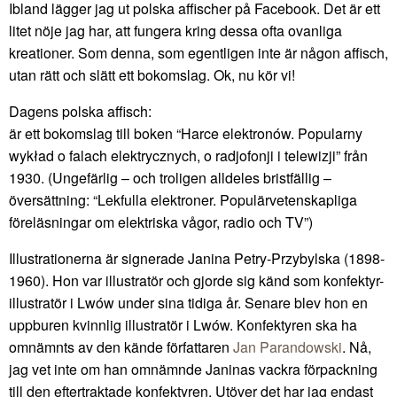
Ibland lägger jag ut polska affischer på Facebook. Det är ett
litet nöje jag har, att fungera kring dessa ofta ovanliga
kreationer. Som denna, som egentligen inte är någon affisch,
utan rätt och slätt ett bokomslag. Ok, nu kör vi!
Dagens polska affisch:
är ett bokomslag till boken “Harce elektronów. Popularny
wykład o falach elektrycznych, o radjofonji i telewizji” från
1930. (Ungefärlig – och troligen alldeles bristfällig –
översättning: “Lekfulla elektroner. Populärvetenskapliga
föreläsningar om elektriska vågor, radio och TV”)
Illustrationerna är signerade Janina Petry-Przybylska (1898-
1960). Hon var illustratör och gjorde sig känd som konfektyr-
illustratör i Lwów under sina tidiga år. Senare blev hon en
uppburen kvinnlig illustratör i Lwów. Konfektyren ska ha
omnämnts av den kände författaren
Jan Parandowski
. Nå,
jag vet inte om han omnämnde Janinas vackra förpackning
till den eftertraktade konfektyren. Utöver det har jag endast