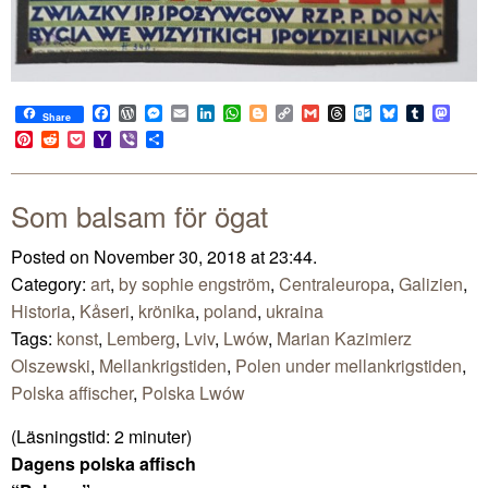
Facebook
WordPress
Messenger
Email
LinkedIn
WhatsApp
Blogger
Copy
Gmail
Threads
Outlook.com
Bluesky
Tumblr
Mast
Share
Link
Pinterest
Reddit
Pocket
Yahoo
Viber
Share
Mail
Som balsam för ögat
Posted on November 30, 2018 at 23:44.
Category:
art
,
by sophie engström
,
Centraleuropa
,
Galizien
,
Historia
,
Kåseri
,
krönika
,
poland
,
ukraina
Tags:
konst
,
Lemberg
,
Lviv
,
Lwów
,
Marian Kazimierz
Olszewski
,
Mellankrigstiden
,
Polen under mellankrigstiden
,
Polska affischer
,
Polska Lwów
(Läsningstid:
2
minuter)
Dagens polska affisch