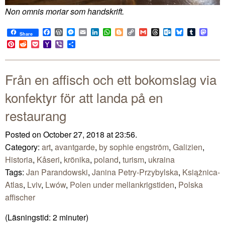
Non omnis moriar som handskrift.
Facebook
WordPress
Messenger
Email
LinkedIn
WhatsApp
Blogger
Copy
Gmail
Threads
Outlook.com
Bluesky
Tumblr
Mast
Share
Link
Pinterest
Reddit
Pocket
Yahoo
Viber
Share
Mail
Från en affisch och ett bokomslag via
konfektyr för att landa på en
restaurang
Posted on October 27, 2018 at 23:56.
Category:
art
,
avantgarde
,
by sophie engström
,
Galizien
,
Historia
,
Kåseri
,
krönika
,
poland
,
turism
,
ukraina
Tags:
Jan Parandowski
,
Janina Petry-Przybylska
,
Książnica-
Atlas
,
Lviv
,
Lwów
,
Polen under mellankrigstiden
,
Polska
affischer
(Läsningstid:
2
minuter)