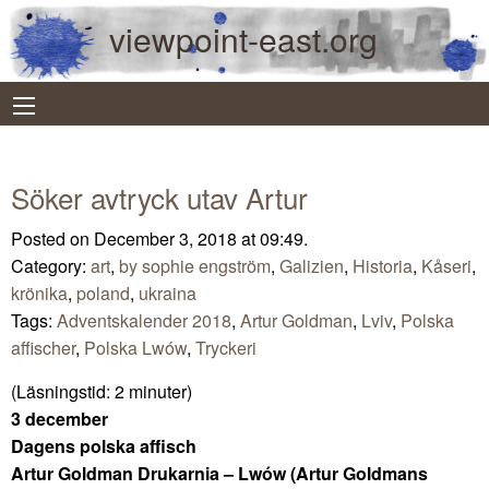
viewpoint-east.org
Söker avtryck utav Artur
Posted on December 3, 2018 at 09:49.
Category:
art
,
by sophie engström
,
Galizien
,
Historia
,
Kåseri
,
krönika
,
poland
,
ukraina
Tags:
Adventskalender 2018
,
Artur Goldman
,
Lviv
,
Polska
affischer
,
Polska Lwów
,
Tryckeri
(Läsningstid:
2
minuter)
3 december
Dagens polska affisch
Artur Goldman Drukarnia – Lwów (Artur Goldmans