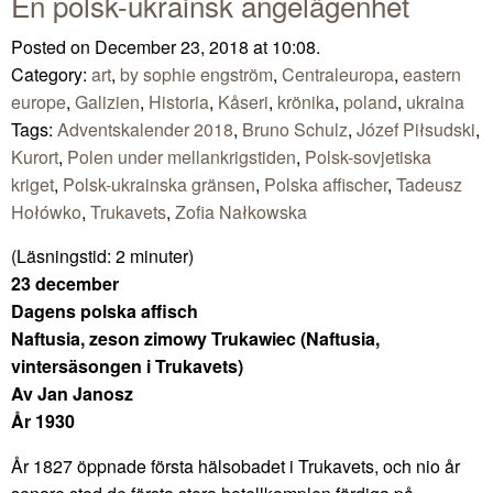
En polsk-ukrainsk angelägenhet
Posted on December 23, 2018 at 10:08.
Category:
art
,
by sophie engström
,
Centraleuropa
,
eastern
europe
,
Galizien
,
Historia
,
Kåseri
,
krönika
,
poland
,
ukraina
Tags:
Adventskalender 2018
,
Bruno Schulz
,
Józef Piłsudski
,
Kurort
,
Polen under mellankrigstiden
,
Polsk-sovjetiska
kriget
,
Polsk-ukrainska gränsen
,
Polska affischer
,
Tadeusz
Hołówko
,
Trukavets
,
Zofia Nałkowska
(Läsningstid:
2
minuter)
23 december
Dagens polska affisch
Naftusia, zeson zimowy Trukawiec (Naftusia,
vintersäsongen i Trukavets)
Av Jan Janosz
År 1930
År 1827 öppnade första hälsobadet i Trukavets, och nio år