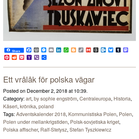
Facebook
WordPress
Messenger
Email
LinkedIn
WhatsApp
Blogger
Copy
Gmail
Threads
Outlook.com
Bluesky
Tumblr
Mast
Share
Link
Pinterest
Reddit
Pocket
Yahoo
Viber
Share
Mail
Ett vrålåk för polska vägar
Posted on December 2, 2018 at 10:39.
Category:
art
,
by sophie engström
,
Centraleuropa
,
Historia
,
Kåseri
,
krönika
,
poland
Tags:
Adventskalender 2018
,
Kommunistiska Polen
,
Polen
,
Polen under mellankrigstiden
,
Polsk-sovjetiska kriget
,
Polska affischer
,
Ralf-Stetysz
,
Stefan Tyszkiewicz