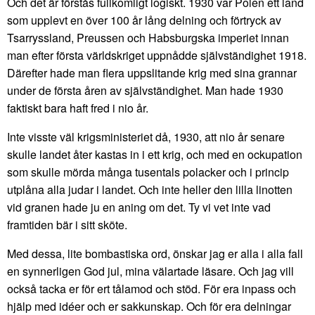
Och det är förstås fullkomligt logiskt. 1930 var Polen ett land
som upplevt en över 100 år lång delning och förtryck av
Tsarryssland, Preussen och Habsburgska imperiet innan
man efter första världskriget uppnådde självständighet 1918.
Därefter hade man flera uppslitande krig med sina grannar
under de första åren av självständighet. Man hade 1930
faktiskt bara haft fred i nio år.
Inte visste väl krigsministeriet då, 1930, att nio år senare
skulle landet åter kastas in i ett krig, och med en ockupation
som skulle mörda många tusentals polacker och i princip
utplåna alla judar i landet. Och inte heller den lilla linotten
vid granen hade ju en aning om det. Ty vi vet inte vad
framtiden bär i sitt sköte.
Med dessa, lite bombastiska ord, önskar jag er alla i alla fall
en synnerligen God jul, mina välartade läsare. Och jag vill
också tacka er för ert tålamod och stöd. För era inpass och
hjälp med idéer och er sakkunskap. Och för era delningar