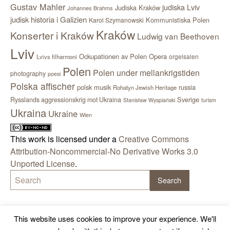
Gustav Mahler
judiska Lviv
Judiska Kraków
Johannes Brahms
judisk historia i Galizien
Kommunistiska Polen
Karol Szymanowski
Kraków
Konserter i Kraków
Ludwig van Beethoven
Lviv
Ockupationen av Polen
Opera
orgelsalen
Lvivs filharmoni
Polen
Polen under mellankrigstiden
photography
poesi
Polska affischer
polsk musik
russia
Rohatyn Jewish Heritage
Sverige
Rysslands aggressionskrig mot Ukraina
Stanisław Wyspiański
turism
Ukraina
Ukraine
Wien
This work is licensed under a
Creative Commons
Attribution-Noncommercial-No Derivative Works 3.0
Unported License
.
This website uses cookies to improve your experience. We'll