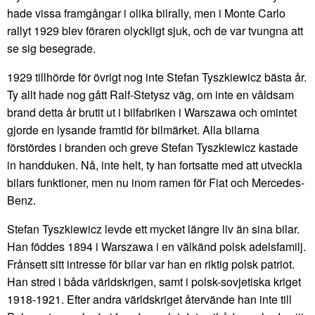
hade vissa framgångar i olika bilrally, men i Monte Carlo
rallyt 1929 blev föraren olyckligt sjuk, och de var tvungna att
se sig besegrade.
1929 tillhörde för övrigt nog inte Stefan Tyszkiewicz bästa år.
Ty allt hade nog gått Ralf-Stetysz väg, om inte en våldsam
brand detta år brutit ut i bilfabriken i Warszawa och omintet
gjorde en lysande framtid för bilmärket. Alla bilarna
förstördes i branden och greve Stefan Tyszkiewicz kastade
in handduken. Nå, inte helt, ty han fortsatte med att utveckla
bilars funktioner, men nu inom ramen för Fiat och Mercedes-
Benz.
Stefan Tyszkiewicz levde ett mycket längre liv än sina bilar.
Han föddes 1894 i Warszawa i en välkänd polsk adelsfamilj.
Frånsett sitt intresse för bilar var han en riktig polsk patriot.
Han stred i båda världskrigen, samt i polsk-sovjetiska kriget
1918-1921. Efter andra världskriget återvände han inte till