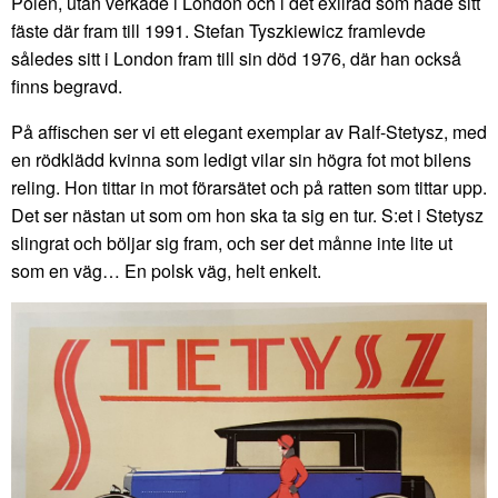
Polen, utan verkade i London och i det exilråd som hade sitt
fäste där fram till 1991. Stefan Tyszkiewicz framlevde
således sitt i London fram till sin död 1976, där han också
finns begravd.
På affischen ser vi ett elegant exemplar av Ralf-Stetysz, med
en rödklädd kvinna som ledigt vilar sin högra fot mot bilens
reling. Hon tittar in mot förarsätet och på ratten som tittar upp.
Det ser nästan ut som om hon ska ta sig en tur. S:et i Stetysz
slingrat och böljar sig fram, och ser det månne inte lite ut
som en väg… En polsk väg, helt enkelt.