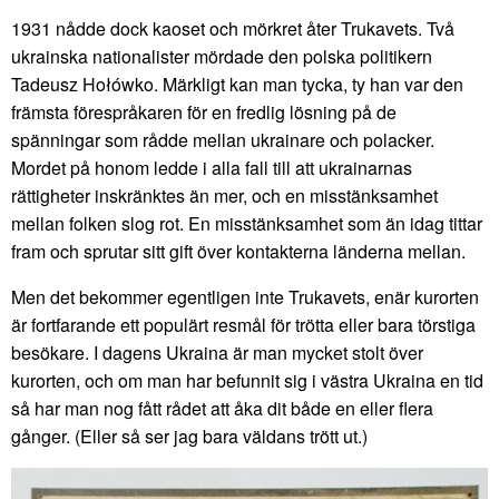
1931 nådde dock kaoset och mörkret åter Trukavets. Två
ukrainska nationalister mördade den polska politikern
Tadeusz Hołówko. Märkligt kan man tycka, ty han var den
främsta förespråkaren för en fredlig lösning på de
spänningar som rådde mellan ukrainare och polacker.
Mordet på honom ledde i alla fall till att ukrainarnas
rättigheter inskränktes än mer, och en misstänksamhet
mellan folken slog rot. En misstänksamhet som än idag tittar
fram och sprutar sitt gift över kontakterna länderna mellan.
Men det bekommer egentligen inte Trukavets, enär kurorten
är fortfarande ett populärt resmål för trötta eller bara törstiga
besökare. I dagens Ukraina är man mycket stolt över
kurorten, och om man har befunnit sig i västra Ukraina en tid
så har man nog fått rådet att åka dit både en eller flera
gånger. (Eller så ser jag bara väldans trött ut.)