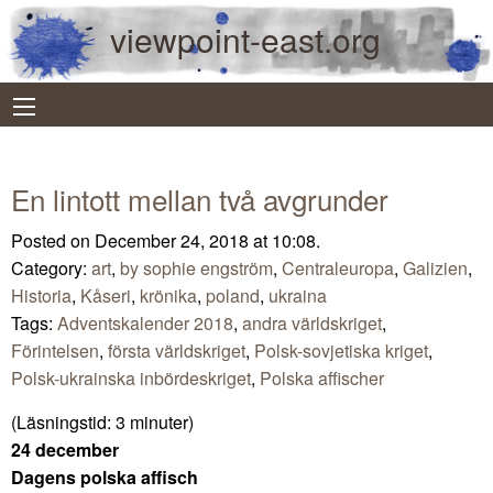
viewpoint-east.org
En lintott mellan två avgrunder
Posted on December 24, 2018 at 10:08.
Category:
art
,
by sophie engström
,
Centraleuropa
,
Galizien
,
Historia
,
Kåseri
,
krönika
,
poland
,
ukraina
Tags:
Adventskalender 2018
,
andra världskriget
,
Förintelsen
,
första världskriget
,
Polsk-sovjetiska kriget
,
Polsk-ukrainska inbördeskriget
,
Polska affischer
(Läsningstid:
3
minuter)
24 december
Dagens polska affisch