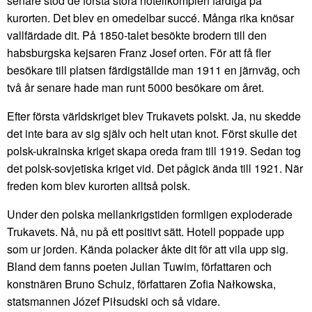
senare stod de första stora hotellkomplen färdiga på
kurorten. Det blev en omedelbar succé. Många rika knösar
vallfärdade dit. På 1850-talet besökte brodern till den
habsburgska kejsaren Franz Josef orten. För att få fler
besökare till platsen färdigställde man 1911 en järnväg, och
två år senare hade man runt 5000 besökare om året.
Efter första världskriget blev Trukavets polskt. Ja, nu skedde
det inte bara av sig själv och helt utan knot. Först skulle det
polsk-ukrainska kriget skapa oreda fram till 1919. Sedan tog
det polsk-sovjetiska kriget vid. Det pågick ända till 1921. När
freden kom blev kurorten alltså polsk.
Under den polska mellankrigstiden formligen exploderade
Trukavets. Nå, nu på ett positivt sätt. Hotell poppade upp
som ur jorden. Kända polacker åkte dit för att vila upp sig.
Bland dem fanns poeten Julian Tuwim, författaren och
konstnären Bruno Schulz, författaren Zofia Nałkowska,
statsmannen Józef Piłsudski och så vidare.