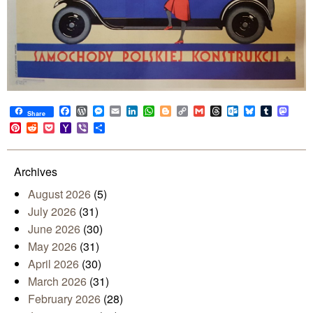
Facebook
WordPress
Messenger
Email
LinkedIn
WhatsApp
Blogger
Copy
Gmail
Threads
Outlook.com
Bluesky
Tumblr
Mast
Share
Link
Pinterest
Reddit
Pocket
Yahoo
Viber
Share
Mail
Archives
August 2026
(5)
July 2026
(31)
June 2026
(30)
May 2026
(31)
April 2026
(30)
March 2026
(31)
February 2026
(28)