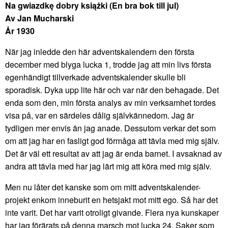
Na gwiazdkę dobry książki (En bra bok till jul)
Av Jan Mucharski
År 1930
När jag inledde den här adventskalendern den första
december med blyga lucka 1, trodde jag att min livs första
egenhändigt tillverkade adventskalender skulle bli
sporadisk. Dyka upp lite här och var när den behagade. Det
enda som den, min första analys av min verksamhet tordes
visa på, var en särdeles dålig självkännedom. Jag är
tydligen mer envis än jag anade. Dessutom verkar det som
om att jag har en fasligt god förmåga att tävla med mig själv.
Det är väl ett resultat av att jag är enda barnet. I avsaknad av
andra att tävla med har jag lärt mig att köra med mig själv.
Men nu låter det kanske som om mitt adventskalender-
projekt enkom inneburit en hetsjakt mot mitt ego. Så har det
inte varit. Det har varit otroligt givande. Flera nya kunskaper
har jag förärats på denna marsch mot lucka 24. Saker som