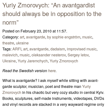
Yuriy Zmorovych: “An avantgardist
should always be in opposition to the
norm”
Posted on February 23, 2010 at 11:57.
Category:
art
,
avantgarde
,
by sophie engström
,
music
,
theatre
,
ukraine
Tags:
ARFI
,
art
,
avantgarde
,
dadaism
,
improvised music
,
malevich
,
music
,
oleksander nesterov
,
Sergey letov
,
Ukraine
,
Yuriy Jaremchych
,
Yuriy Zmorovych
Read the Swedish version
here
.
What is avantgarde? I ask myself while sitting with avant-
garde sculptor, musician, poet and theatre man
Yuriy
Zmorovych
in his chaotic but very cozy studio in central Kyiv.
Books, sculptures, self-made instruments, videotapes, DVDs
and vinyl records are stacked in a very wayward regime only