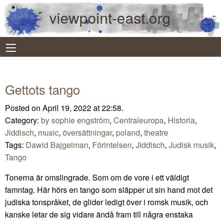
viewpoint-east.org
Gettots tango
Posted on April 19, 2022 at 22:58.
Category:
by sophie engström
,
Centraleuropa
,
Historia
,
Jiddisch
,
music
,
översättningar
,
poland
,
theatre
Tags:
Dawid Bajgelman
,
Förintelsen
,
Jiddisch
,
Judisk musik
,
Tango
Tonerna är omslingrade. Som om de vore i ett väldigt
famntag. Här hörs en tango som släpper ut sin hand mot det
judiska tonspråket, de glider ledigt över i romsk musik, och
kanske letar de sig vidare ändå fram till några enstaka