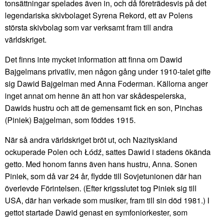
tonsättningar spelades även in, och då företrädesvis på det
legendariska skivbolaget Syrena Rekord, ett av Polens
största skivbolag som var verksamt fram till andra
världskriget.
Det finns inte mycket information att finna om Dawid
Bajgelmans privatliv, men någon gång under 1910-talet gifte
sig Dawid Bajgelman med Anna Foderman. Källorna anger
inget annat om henne än att hon var skådespelerska,
Dawids hustru och att de gemensamt fick en son, Pinchas
(Piniek) Bajgelman, som föddes 1915.
När så andra världskriget bröt ut, och Nazityskland
ockuperade Polen och Łódź, sattes Dawid i stadens ökända
getto. Med honom fanns även hans hustru, Anna. Sonen
Piniek, som då var 24 år, flydde till Sovjetunionen där han
överlevde Förintelsen. (Efter krigsslutet tog Piniek sig till
USA, där han verkade som musiker, fram till sin död 1981.) I
gettot startade Dawid genast en symfoniorkester, som