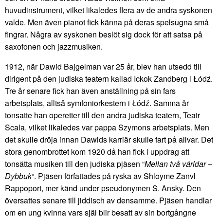
huvudinstrument, vilket likaledes flera av de andra syskonen
valde. Men även pianot fick känna på deras spelsugna små
fingrar. Några av syskonen beslöt sig dock för att satsa på
saxofonen och jazzmusiken.
1912, när Dawid Bajgelman var 25 år, blev han utsedd till
dirigent på den judiska teatern kallad Ickok Zandberg i Łódź.
Tre år senare fick han även anställning på sin fars
arbetsplats, alltså symfoniorkestern i Łódź. Samma år
tonsatte han operetter till den andra judiska teatern, Teatr
Scala, vilket likaledes var pappa Szymons arbetsplats. Men
det skulle dröja innan Dawids karriär skulle fart på allvar. Det
stora genombrottet kom 1920 då han fick i uppdrag att
tonsätta musiken till den judiska pjäsen “
Mellan två världar –
Dybbuk
“. Pjäsen författades på ryska av Shloyme Zanvl
Rappoport, mer känd under pseudonymen S. Ansky. Den
översattes senare till jiddisch av densamme. Pjäsen handlar
om en ung kvinna vars själ blir besatt av sin bortgångne