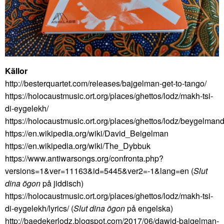
Källor
http://besterquartet.com/releases/bajgelman-get-to-tango/
https://holocaustmusic.ort.org/places/ghettos/lodz/makh-tsi-
di-eygelekh/
https://holocaustmusic.ort.org/places/ghettos/lodz/beygelmand
https://en.wikipedia.org/wiki/David_Beigelman
https://en.wikipedia.org/wiki/The_Dybbuk
https://www.antiwarsongs.org/confronta.php?
versions=1&ver=11163&id=5445&ver2=-1&lang=en (
Slut
dina ögon
på jiddisch)
https://holocaustmusic.ort.org/places/ghettos/lodz/makh-tsi-
di-eygelekh/lyrics/ (
Slut dina ögon
på engelska)
http://baedekerlodz.blogspot.com/2017/06/dawid-bajgelman-