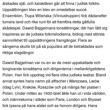
älskades själ, och karaktären går att finna i judisk folktro.
Uppsättningen blev en blev en omedelbar succé.
Ensemblen, Trupa Wileńska (Vilniustruppen) fick dädanefter
turnera land och rike runt för att framföra detta gåtfulla
skådespel. Dawid Bajgelmans tonsättningar, där han låtit sig
inspireras av de judiska folkmelodierna, bidrog med största
sannolikhet till uppsättningens framgångar. Flera av
sångerna skulle bli på så populära att de betraktades som
riktiga slagdängor.
Dawid Bajgelman var nu en av de mest uppskattade och
tongivande tonsättarna och dirigenterna i mellankrigstidens
Polen. Han fick uppdrag vid flera olika judiska teatrar. Bland
annat syntes hans namn på affischer i Warszawa, Lwów
(idag Lviv), Kraków, Rzeszów och på många fler platser i
Polen. Under mitten av 1930-talet åkte han ut i vida världen,
och människorna i städer som Paris, London och Bryssel
fick lyssna på hans alster och se honom dirigera. Hans