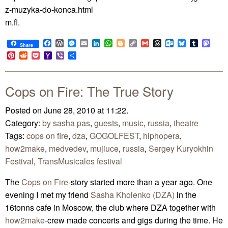
z-muzyka-do-konca.html
m.fl.
Facebook
WordPress
Messenger
Email
LinkedIn
WhatsApp
Blogger
Copy
Gmail
Threads
Outlook.com
Bluesky
Tumblr
Mast
Share
Link
Pinterest
Reddit
Pocket
Yahoo
Viber
Share
Mail
Cops on Fire: The True Story
Posted on June 28, 2010 at 11:22.
Category:
by sasha pas
,
guests
,
music
,
russia
,
theatre
Tags:
cops on fire
,
dza
,
GOGOLFEST
,
hiphopera
,
how2make
,
medvedev
,
mujiuce
,
russia
,
Sergey Kuryokhin
Festival
,
TransMusicales festival
The
Cops on Fire
-story started more than a year ago. One
evening I met my friend
Sasha Kholenko (DZA)
in the
16tonns cafe in Moscow, the club where DZA together with
how2make
-crew made concerts and gigs during the time. He