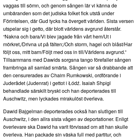
vaggas till sömn, och genom sången lär vi känna de
umbäranden som det judiska folket fick utstå under
Förintelsen, där Gud tycks ha övergett världen. Sista versen
utspelar sig i getto, där blott världens avgrund återstår.
“Nakna och bara/Vi blev jagade från vårt hem/Ut i
mörkret,/Drivna ut på fälten;/Och storm, hagel och blåst/Har
följt oss, mitt barn/Följt med oss in till/Världens avgrund.”
Tillsammans med Dawids sorgsna tango förefaller sången
frambringa all samlad smärta. Sången var så drabbande att
den censurerades av Chaim Rumkowski, ordförande i
Juderådet (Judenrat) i gettot i Łódź. Isaiah Shpigl
behandlade särskilt bryskt och han deporterades till
Auschwitz, men lyckades mirakulöst överleva.
Dawid Bajgelman deporterades också han slutligen till
Auschwitz, i den allra sista vågen av deportationer. Enligt
överlevare ska Dawid ha varit förvissad om att han skulle
överleva. Han packade sin väska full med partitur, och