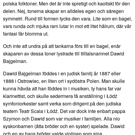
polska folktoner. Men det är inte spretigt och kaotiskt för den
delen. Nej, tonerna skapar en alldeles egen och säregen
symmetri. Rund till formen tycks den vara. Lite som en bagel,
vars runda och mjuka ram lutar in mot ett litet hålrum, där vår
fantasi får blomma ut.
Och inte att undra på att tankarna förs till en bagel, enär
skaparen av dessa toner lystrade till tilltalsnamnet Dawid
Bajgelman.
Dawid Bajgelman föddes i en judisk familj år 1887 eller
1888 i Ostrowiec, en liten ort i sydöstra Polen. Man skulle
kunna hävda att han föddes in i musiken, ty hans far var
klarinettist, och skulle sedermera få anställning i Łódź
symfoniorkester samt verka som dirigent på den judiska
teatern Teatr Scala i Łódź. Det var dock inte enbart pappa
Szymon och Dawid som var musiker i familjen. Alla nio
syskonbarnen (åtta bröder och en syster) spelade. Dawid
och en av hans bröder valde violinen som sina