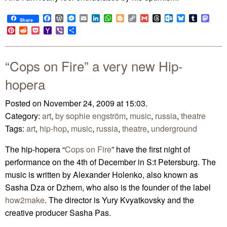
Facebook
WordPress
Messenger
Email
LinkedIn
WhatsApp
Blogger
Copy
Gmail
Threads
Outlook.com
Bluesky
Tumblr
Mast
Share
Link
Pinterest
Reddit
Pocket
Yahoo
Viber
Share
Mail
“Cops on Fire” a very new Hip-
hopera
Posted on November 24, 2009 at 15:03.
Category:
art
,
by sophie engström
,
music
,
russia
,
theatre
Tags:
art
,
hip-hop
,
music
,
russia
,
theatre
,
underground
The hip-hopera “
Cops on Fire
” have the first night of
performance on the 4th of December in S:t Petersburg. The
music is written by Alexander Holenko, also known as
Sasha Dza or Dzhem, who also is the founder of the label
how2make
. The director is Yury Kvyatkovsky and the
creative producer Sasha Pas.