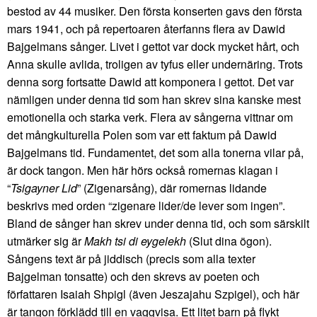
bestod av 44 musiker. Den första konserten gavs den första
mars 1941, och på repertoaren återfanns flera av Dawid
Bajgelmans sånger. Livet i gettot var dock mycket hårt, och
Anna skulle avlida, troligen av tyfus eller undernäring. Trots
denna sorg fortsatte Dawid att komponera i gettot. Det var
nämligen under denna tid som han skrev sina kanske mest
emotionella och starka verk. Flera av sångerna vittnar om
det mångkulturella Polen som var ett faktum på Dawid
Bajgelmans tid. Fundamentet, det som alla tonerna vilar på,
är dock tangon. Men här hörs också romernas klagan i
“
Tsigayner Lid
” (Zigenarsång), där romernas lidande
beskrivs med orden “zigenare lider/de lever som ingen”.
Bland de sånger han skrev under denna tid, och som särskilt
utmärker sig är
Makh tsi di eygelekh
(Slut dina ögon).
Sångens text är på jiddisch (precis som alla texter
Bajgelman tonsatte) och den skrevs av poeten och
författaren Isaiah Shpigl (även Jeszajahu Szpigel), och här
är tangon förklädd till en vaggvisa. Ett litet barn på flykt