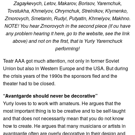
Zagaykevych, Letov, Makarov, Borisov, Yaremchuk,
Tovstukha, Khmelyov, Ohrymchuk, Strelnikov, Klymenko,
Zmorovych, Smetanin, Rudyi, Putyatin, Khmelyov, Makhno.
NOTE! You hear Zmorovych in the second piece (if ou have
any problem hearing it here, go to the website, see the link
above) and not on the first, that is Yuriy Yaremchuck
performing!
Teatr AAA got much attention, not only in former Soviet
Union but also in Western Europe and the USA. But during
the crisis years of the 1990s the sponsors fled and the
theater had to be closed.
“Avantgarde should never be decorative”
Yuriy loves to to work with amateurs. He argues that the
most important thing is to be creative and to be self-taught
and that does not necessarily mean that you do not know
how to create. He argues that many musicians or artists in
avantgarde often are overly decorative in their design and