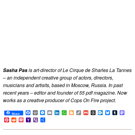
Sasha Pas
is art-director of Le Cirque de Sharles La Tannes
– an independent creative group of actors, directors,
musicians and artisits, based in Moscow, Russia. In past
recent years – editor and founder of 55 pdf magazine. Now
works as a creative producer of Cops On Fire project.
Facebook
WordPress
Messenger
Email
LinkedIn
WhatsApp
Blogger
Copy
Gmail
Threads
Outlook.com
Bluesky
Tumblr
Mast
Share
Link
Pinterest
Reddit
Pocket
Yahoo
Viber
Share
Mail