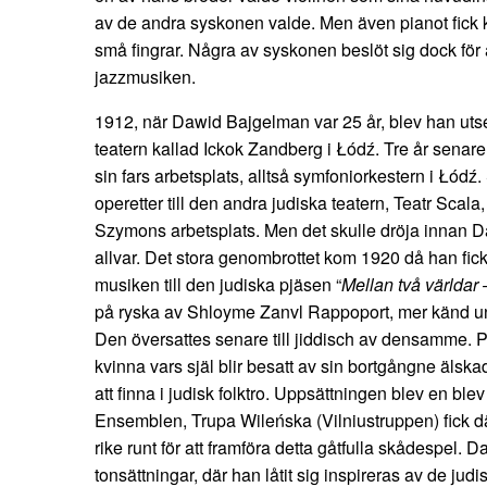
av de andra syskonen valde. Men även pianot fick
små fingrar. Några av syskonen beslöt sig dock för
jazzmusiken.
1912, när Dawid Bajgelman var 25 år, blev han utsed
teatern kallad Ickok Zandberg i Łódź. Tre år senare
sin fars arbetsplats, alltså symfoniorkestern i Łód
operetter till den andra judiska teatern, Teatr Scala
Szymons arbetsplats. Men det skulle dröja innan Daw
allvar. Det stora genombrottet kom 1920 då han fick
musiken till den judiska pjäsen “
Mellan två världar
på ryska av Shloyme Zanvl Rappoport, mer känd 
Den översattes senare till jiddisch av densamme.
kvinna vars själ blir besatt av sin bortgångne älska
att finna i judisk folktro. Uppsättningen blev en bl
Ensemblen, Trupa Wileńska (Vilniustruppen) fick d
rike runt för att framföra detta gåtfulla skådespel.
tonsättningar, där han låtit sig inspireras av de jud