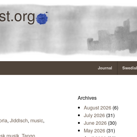
st.org
Journal
Swedish
Archives
August 2026
(6)
July 2026
(31)
oria
,
Jiddisch
,
music
,
June 2026
(30)
May 2026
(31)
isk musik
,
Tango