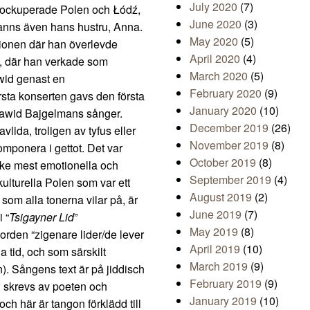
July 2020
(7)
nd ockuperade Polen och Łódź,
June 2020
(3)
anns även hans hustru, Anna.
May 2020
(5)
unionen där han överlevde
April 2020
(4)
SA, där han verkade som
March 2020
(5)
awid genast en
February 2020
(9)
sta konserten gavs den första
January 2020
(10)
 Dawid Bajgelmans sånger.
December 2019
(26)
vlida, troligen av tyfus eller
November 2019
(8)
omponera i gettot. Det var
October 2019
(8)
ke mest emotionella och
September 2019
(4)
ulturella Polen som var ett
August 2019
(2)
om alla tonerna vilar på, är
June 2019
(7)
 “
Tsigayner Lid
”
May 2019
(8)
rden “zigenare lider/de lever
April 2019
(10)
 tid, och som särskilt
March 2019
(9)
). Sångens text är på jiddisch
February 2019
(9)
n skrevs av poeten och
January 2019
(10)
ch här är tangon förklädd till