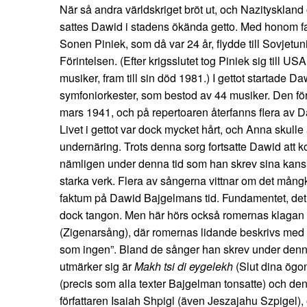
När så andra världskriget bröt ut, och Nazityskla
sattes Dawid i stadens ökända getto. Med honom f
Sonen Piniek, som då var 24 år, flydde till Sovjet
Förintelsen. (Efter krigsslutet tog Piniek sig till U
musiker, fram till sin död 1981.) I gettot startade D
symfoniorkester, som bestod av 44 musiker. Den för
mars 1941, och på repertoaren återfanns flera av
Livet i gettot var dock mycket hårt, och Anna skulle a
undernäring. Trots denna sorg fortsatte Dawid att k
nämligen under denna tid som han skrev sina kans
starka verk. Flera av sångerna vittnar om det mångk
faktum på Dawid Bajgelmans tid. Fundamentet, det s
dock tangon. Men här hörs också romernas klagan i
(Zigenarsång), där romernas lidande beskrivs med o
som ingen”. Bland de sånger han skrev under denna
utmärker sig är
Makh tsi di eygelekh
(Slut dina ögon
(precis som alla texter Bajgelman tonsatte) och de
författaren Isaiah Shpigl (även Jeszajahu Szpigel), o