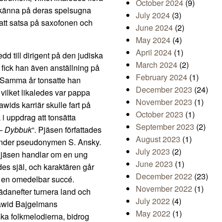
October 2024
(9)
 känna på deras spelsugna
July 2024
(3)
 att satsa på saxofonen och
June 2024
(2)
May 2024
(4)
April 2024
(1)
d till dirigent på den judiska
March 2024
(2)
 fick han även anställning på
February 2024
(1)
ź. Samma år tonsatte han
December 2023
(24)
, vilket likaledes var pappa
November 2023
(1)
ids karriär skulle fart på
October 2023
(1)
 i uppdrag att tonsätta
September 2023
(2)
 – Dybbuk
“. Pjäsen författades
August 2023
(1)
under pseudonymen S. Ansky.
July 2023
(2)
 Pjäsen handlar om en ung
June 2023
(1)
des själ, och karaktären går
December 2022
(23)
ev en omedelbar succé.
November 2022
(1)
ädanefter turnera land och
July 2022
(4)
 Dawid Bajgelmans
May 2022
(1)
iska folkmelodierna, bidrog