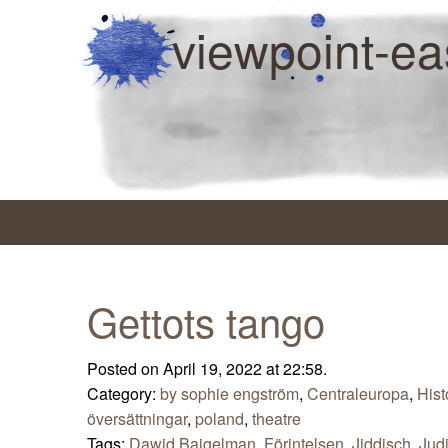
viewpoint-ea
Gettots tango
Posted on April 19, 2022 at 22:58.
Category:
by sophie engström
,
Centraleuropa
,
Hist
översättningar
,
poland
,
theatre
Tags:
Dawid Bajgelman
,
Förintelsen
,
Jiddisch
,
Jud