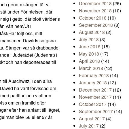
December 2018
(26)
n, och genom sången lär vi
November 2018
(10)
stå under Förintelsen, där
October 2018
(10)
sig i getto, där blott världens
September 2018
(8)
ån vårt hem/Ut i
August 2018
(2)
st/Har följt oss, mitt
July 2018
(3)
lsammans med Dawids sorgsna
June 2018
(15)
rta. Sången var så drabbande
May 2018
(17)
nde i Juderådet (Judenrat) i
April 2018
(14)
skt och han deporterades till
March 2018
(12)
February 2018
(14)
ill Auschwitz, i den allra
January 2018
(13)
 Dawid ha varit förvissad om
December 2017
(12)
med partitur, och violinen
November 2017
(11)
viss om en framtid efter
October 2017
(14)
ar efter han anlänt till lägret,
September 2017
(14)
elman blev 56 eller 57 år
August 2017
(4)
July 2017
(2)