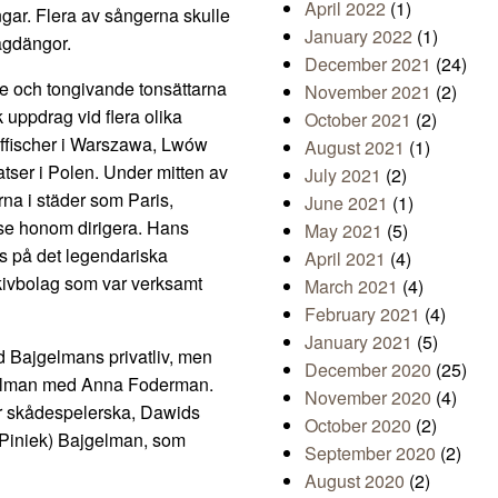
April 2022
(1)
ngar. Flera av sångerna skulle
January 2022
(1)
lagdängor.
December 2021
(24)
e och tongivande tonsättarna
November 2021
(2)
 uppdrag vid flera olika
October 2021
(2)
affischer i Warszawa, Lwów
August 2021
(1)
tser i Polen. Under mitten av
July 2021
(2)
rna i städer som Paris,
June 2021
(1)
 se honom dirigera. Hans
May 2021
(5)
is på det legendariska
April 2021
(4)
skivbolag som var verksamt
March 2021
(4)
February 2021
(4)
January 2021
(5)
d Bajgelmans privatliv, men
December 2020
(25)
gelman med Anna Foderman.
November 2020
(4)
ar skådespelerska, Dawids
October 2020
(2)
(Piniek) Bajgelman, som
September 2020
(2)
August 2020
(2)