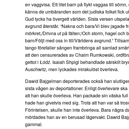
en vaggvisa. Ett litet barn på flykt vaggas till söm
känna de umbäranden som det judiska folket fick ut
Gud tycks ha övergett världen. Sista versen utspelar 
avgrund återstår. “Nakna och bara/Vi blev jagade fr
mörkret,/Drivna ut på fälten;/Och storm, hagel och blå
barn/Följt med oss in till/Världens avgrund.” Til
tango förefaller sången frambringa all samlad smä
att den censurerades av Chaim Rumkowski, ordföra
gettot i Łódź. Isaiah Shpigl behandlade särskilt bry
Auschwitz, men lyckades mirakulöst överleva.
Dawid Bajgelman deporterades också han slutligen t
sista vågen av deportationer. Enligt överlevare ska
att han skulle överleva. Han packade sin väska full 
hade han givetvis med sig. Trots att han var så tros
Förintelsen, skulle han inte överleva. Bara några dag
mördades han av en berusad lägervakt. Dawid Bajg
gammal.