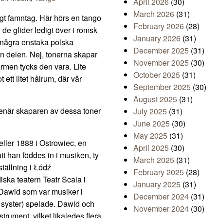
April 2026
(30)
March 2026
(31)
gt famntag. Här hörs en tango
February 2026
(28)
de glider ledigt över i romsk
January 2026
(31)
l några enstaka polska
December 2025
(31)
den delen. Nej, tonerna skapar
November 2025
(30)
ormen tycks den vara. Lite
October 2025
(31)
ett litet hålrum, där vår
September 2025
(30)
August 2025
(31)
l, enär skaparen av dessa toner
July 2025
(31)
June 2025
(30)
May 2025
(31)
eller 1888 i Ostrowiec, en
April 2025
(30)
tt han föddes in i musiken, ty
March 2025
(31)
ställning i Łódź
February 2025
(28)
ska teatern Teatr Scala i
January 2025
(31)
Dawid som var musiker i
December 2024
(31)
n syster) spelade. Dawid och
November 2024
(30)
rument, vilket likaledes flera