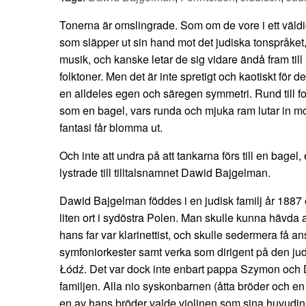
Tonerna är omslingrade. Som om de vore i ett väldi
som släpper ut sin hand mot det judiska tonspråket, 
musik, och kanske letar de sig vidare ändå fram til
folktoner. Men det är inte spretigt och kaotiskt för 
en alldeles egen och säregen symmetri. Rund till f
som en bagel, vars runda och mjuka ram lutar in mot 
fantasi får blomma ut.
Och inte att undra på att tankarna förs till en bage
lystrade till tilltalsnamnet Dawid Bajgelman.
Dawid Bajgelman föddes i en judisk familj år 1887 
liten ort i sydöstra Polen. Man skulle kunna hävda a
hans far var klarinettist, och skulle sedermera få an
symfoniorkester samt verka som dirigent på den judi
Łódź. Det var dock inte enbart pappa Szymon och 
familjen. Alla nio syskonbarnen (åtta bröder och e
en av hans bröder valde violinen som sina huvudinst