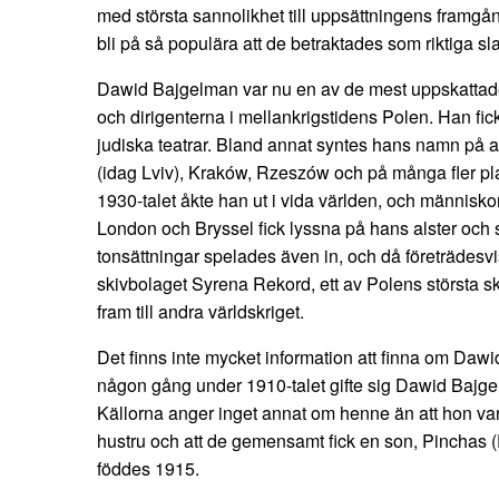
med största sannolikhet till uppsättningens framgå
bli på så populära att de betraktades som riktiga s
Dawid Bajgelman var nu en av de mest uppskattad
och dirigenterna i mellankrigstidens Polen. Han fick
judiska teatrar. Bland annat syntes hans namn på 
(idag Lviv), Kraków, Rzeszów och på många fler pla
1930-talet åkte han ut i vida världen, och människo
London och Bryssel fick lyssna på hans alster och
tonsättningar spelades även in, och då företrädesv
skivbolaget Syrena Rekord, ett av Polens största 
fram till andra världskriget.
Det finns inte mycket information att finna om Dawi
någon gång under 1910-talet gifte sig Dawid Baj
Källorna anger inget annat om henne än att hon v
hustru och att de gemensamt fick en son, Pinchas 
föddes 1915.