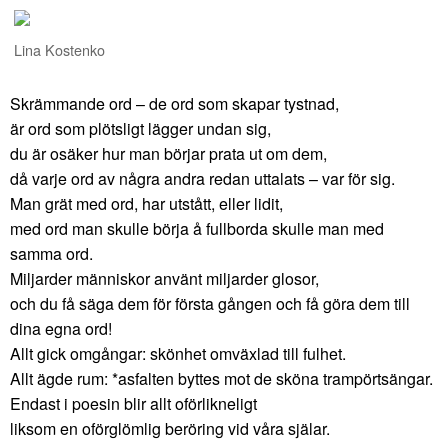
Lina Kostenko
Skrämmande ord – de ord som skapar tystnad,
är ord som plötsligt lägger undan sig,
du är osäker hur man börjar prata ut om dem,
då varje ord av några andra redan uttalats – var för sig.
Man grät med ord, har utstått, eller lidit,
med ord man skulle börja å fullborda skulle man med
samma ord.
Miljarder människor använt miljarder glosor,
och du få säga dem för första gången och få göra dem till
dina egna ord!
Allt gick omgångar: skönhet omväxlad till fulhet.
Allt ägde rum: *asfalten byttes mot de sköna trampörtsängar.
Endast i poesin blir allt oförlikneligt
liksom en oförglömlig beröring vid våra själar.