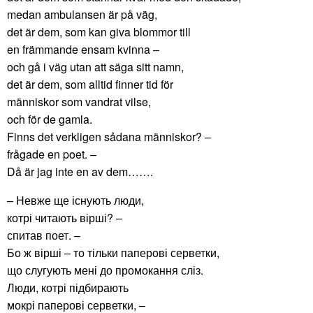
medan ambulansen är på väg,
det är dem, som kan giva blommor till
en främmande ensam kvinna –
och gå i väg utan att säga sitt namn,
det är dem, som alltid finner tid för
människor som vandrat vilse,
och för de gamla.
Finns det verkligen sådana människor? –
frågade en poet. –
Då är jag inte en av dem…….
– Невже ще існують люди,
котрі читають вірші? –
спитав поет. –
Бо ж вірші – то тільки паперові серветки,
що слугують мені до промокання сліз.
Люди, котрі підбирають
мокрі паперові серветки, –