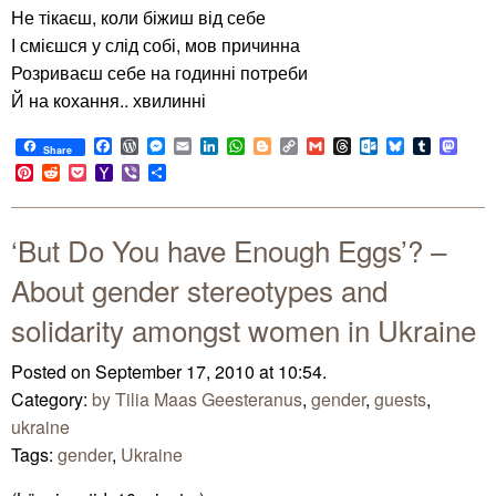
Не тікаєш, коли біжиш від себе
І смієшся у слід собі, мов причинна
Розриваєш себе на годинні потреби
Й на кохання.. хвилинні
Facebook
WordPress
Messenger
Email
LinkedIn
WhatsApp
Blogger
Copy
Gmail
Threads
Outlook.com
Bluesky
Tumblr
Mast
Share
Link
Pinterest
Reddit
Pocket
Yahoo
Viber
Share
Mail
‘But Do You have Enough Eggs’? –
About gender stereotypes and
solidarity amongst women in Ukraine
Posted on September 17, 2010 at 10:54.
Category:
by Tilia Maas Geesteranus
,
gender
,
guests
,
ukraine
Tags:
gender
,
Ukraine