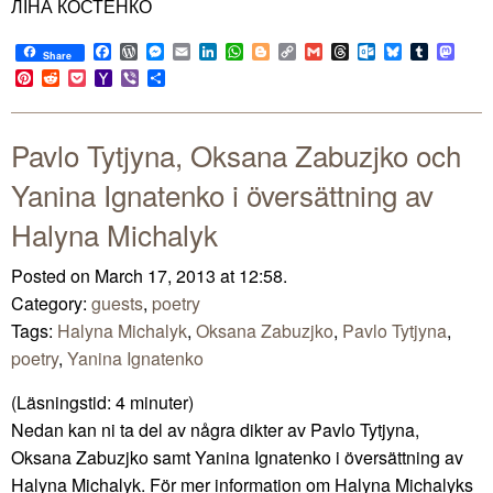
ЛІНА КОСТЕНКО
Facebook
WordPress
Messenger
Email
LinkedIn
WhatsApp
Blogger
Copy
Gmail
Threads
Outlook.com
Bluesky
Tumblr
Mast
Share
Link
Pinterest
Reddit
Pocket
Yahoo
Viber
Share
Mail
Pavlo Tytjyna, Oksana Zabuzjko och
Yanina Ignatenko i översättning av
Halyna Michalyk
Posted on March 17, 2013 at 12:58.
Category:
guests
,
poetry
Tags:
Halyna Michalyk
,
Oksana Zabuzjko
,
Pavlo Tytjyna
,
poetry
,
Yanina Ignatenko
(Läsningstid:
4
minuter)
Nedan kan ni ta del av några dikter av Pavlo Tytjyna,
Oksana Zabuzjko samt Yanina Ignatenko i översättning av
Halyna Michalyk. För mer information om Halyna Michalyks