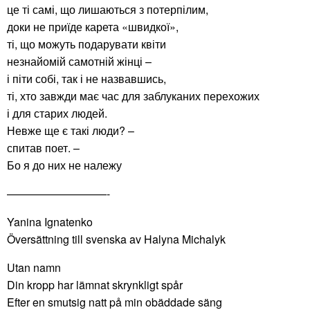
це ті самі, що лишаються з потерпілим,
доки не приїде карета «швидкої»,
ті, що можуть подарувати квіти
незнайомій самотній жінці –
і піти собі, так і не назвавшись,
ті, хто завжди має час для заблуканих перехожих
і для старих людей.
Невже ще є такі люди? –
спитав поет. –
Бо я до них не належу
—————————-
Yanina Ignatenko
Översättning till svenska av Halyna Michalyk
Utan namn
Din kropp har lämnat skrynkligt spår
Efter en smutsig natt på min obäddade säng