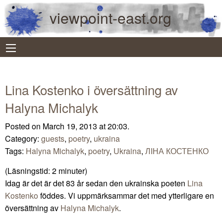
viewpoint-east.org
Lina Kostenko i översättning av
Halyna Michalyk
Posted on March 19, 2013 at 20:03.
Category:
guests
,
poetry
,
ukraina
Tags:
Halyna Michalyk
,
poetry
,
Ukraina
,
ЛІНА КОСТЕНКО
(Läsningstid:
2
minuter)
Idag är det är det 83 år sedan den ukrainska poeten
Lina
Kostenko
föddes. Vi uppmärksammar det med ytterligare en
översättning av
Halyna Michalyk
.