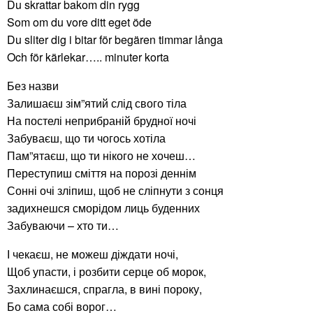
Du skrattar bakom din rygg
Som om du vore ditt eget öde
Du sliter dig i bitar för begären timmar långa
Och för kärlekar….. minuter korta
Без назви
Залишаєш зім”ятий слід свого тіла
На постелі неприбраній брудної ночі
Забуваєш, що ти чогось хотіла
Пам”ятаєш, що ти нікого не хочеш…
Переступиш сміття на порозі деннім
Сонні очі зліпиш, щоб не сліпнути з сонця
задихнешся сморідом лиць буденних
Забуваючи – хто ти…
І чекаєш, не можеш діждати ночі,
Щоб упасти, і розбити серце об морок,
Захлинаєшся, спрагла, в вині пороку,
Бо сама собі ворог…