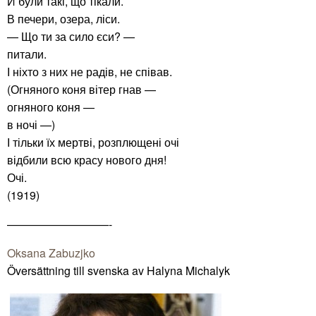
Й були такі, що тікали.
В печери, озера, ліси.
— Що ти за сило єси? —
питали.
І ніхто з них не радів, не співав.
(Огняного коня вітер гнав —
огняного коня —
в ночі —)
І тільки їх мертві, розплющені очі
відбили всю красу нового дня!
Очі.
(1919)
—————————-
Oksana Zabuzjko
Översättning till svenska av Halyna Michalyk