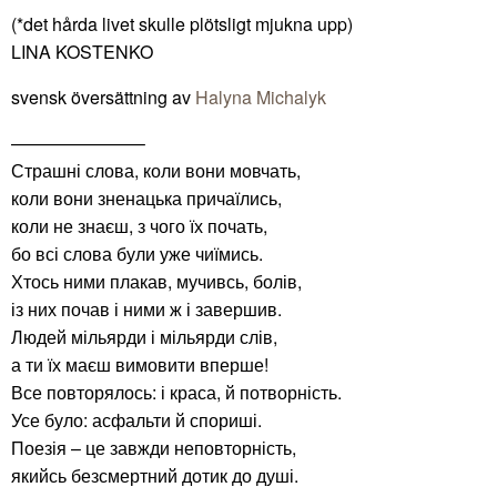
(*det hårda livet skulle plötsligt mjukna upp)
LINA KOSTENKO
svensk översättning av
Halyna Michalyk
———————–
Страшні слова, коли вони мовчать,
коли вони зненацька причаїлись,
коли не знаєш, з чого їх почать,
бо всі слова були уже чиїмись.
Хтось ними плакав, мучивсь, болів,
із них почав і ними ж і завершив.
Людей мільярди і мільярди слів,
а ти їх маєш вимовити вперше!
Все повторялось: і краса, й потворність.
Усе було: асфальти й спориші.
Поезія – це завжди неповторність,
якийсь безсмертний дотик до душі.