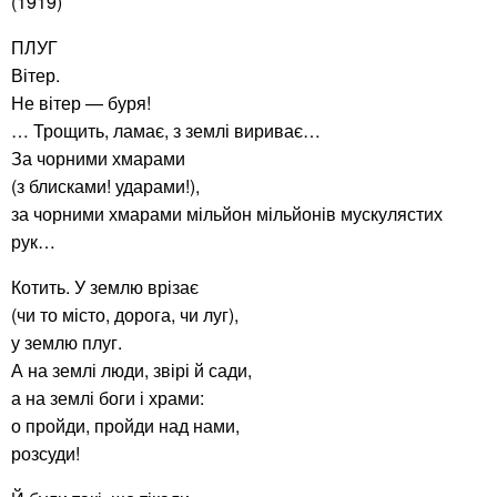
(1919)
ПЛУГ
Вітер.
Не вітер — буря!
… Трощить, ламає, з землі вириває…
За чорними хмарами
(з блисками! ударами!),
за чорними хмарами мільйон мільйонів мускулястих
рук…
Котить. У землю врізає
(чи то місто, дорога, чи луг),
у землю плуг.
А на землі люди, звірі й сади,
а на землі боги і храми:
о пройди, пройди над нами,
розсуди!