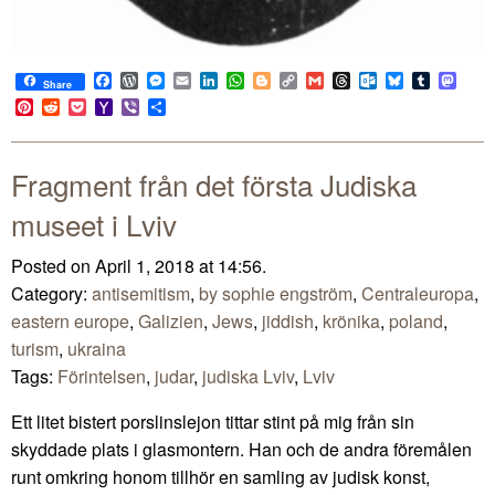
Facebook
WordPress
Messenger
Email
LinkedIn
WhatsApp
Blogger
Copy
Gmail
Threads
Outlook.com
Bluesky
Tumblr
Mast
Share
Link
Pinterest
Reddit
Pocket
Yahoo
Viber
Share
Mail
Fragment från det första Judiska
museet i Lviv
Posted on April 1, 2018 at 14:56.
Category:
antisemitism
,
by sophie engström
,
Centraleuropa
,
eastern europe
,
Galizien
,
Jews
,
jiddish
,
krönika
,
poland
,
turism
,
ukraina
Tags:
Förintelsen
,
judar
,
judiska Lviv
,
Lviv
Ett litet bistert porslinslejon tittar stint på mig från sin
skyddade plats i glasmontern. Han och de andra föremålen
runt omkring honom tillhör en samling av judisk konst,