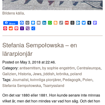
Bildens källa
.
Facebook
WordPress
Messenger
Email
LinkedIn
WhatsApp
Blogger
Copy
Gmail
Threads
Outlook.com
Bluesky
Tumblr
Mast
Share
Link
Pinterest
Reddit
Pocket
Yahoo
Viber
Share
Mail
Stefania Sempołowska – en
lärarpionjär
Posted on May 3, 2018 at 22:46.
Category:
antisemitism
,
by sophie engström
,
Centraleuropa
,
Galizien
,
Historia
,
Jews
,
jiddish
,
krönika
,
poland
Tags:
Journalist
,
kvinnliga pionjärer
,
Pedagogik
,
Polen
,
Stefania Sempołowska
,
Tsarryssland
Om det var 1880 eller 1881. Hon kunde senare inte minnas
vilket år, men det hon mindes var vad hon såg. Och det hon