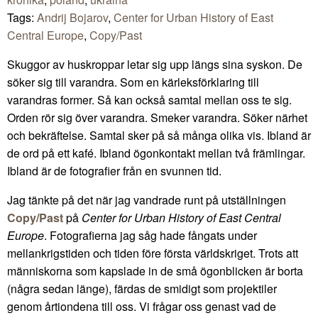
Tags:
Andrij Bojarov
,
Center for Urban History of East
Central Europe
,
Copy/Past
Skuggor av huskroppar letar sig upp längs sina syskon. De
söker sig till varandra. Som en kärleksförklaring till
varandras former. Så kan också samtal mellan oss te sig.
Orden rör sig över varandra. Smeker varandra. Söker närhet
och bekräftelse. Samtal sker på så många olika vis. Ibland är
de ord på ett kafé. Ibland ögonkontakt mellan två främlingar.
Ibland är de fotografier från en svunnen tid.
Jag tänkte på det när jag vandrade runt på utställningen
Copy/Past
på
Center for Urban History of East Central
Europe
. Fotografierna jag såg hade fångats under
mellankrigstiden och tiden före första världskriget. Trots att
människorna som kapslade in de små ögonblicken är borta
(några sedan länge), färdas de smidigt som projektiler
genom årtiondena till oss. Vi frågar oss genast vad de