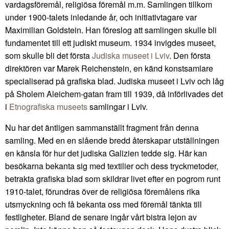
vardagsföremål, religiösa föremål m.m. Samlingen tillkom
under 1900-talets inledande år, och initiativtagare var
Maximilian Goldstein. Han föreslog att samlingen skulle bli
fundamentet till ett judiskt museum. 1934 invigdes museet,
som skulle bli det första
Judiska museet i Lviv
. Den första
direktören var Marek Reichenstein, en känd konstsamlare
specialiserad på grafiska blad. Judiska museet i Lviv och låg
på Sholem Aleichem-gatan fram till 1939, då införlivades det
i
Etnografiska museets
samlingar i Lviv.
Nu har det äntligen sammanställt fragment från denna
samling. Med en en slående bredd återskapar utställningen
en känsla för hur det judiska Galizien tedde sig. Här kan
besökarna bekanta sig med textilier och dess tryckmetoder,
betrakta grafiska blad som skildrar livet efter en pogrom runt
1910-talet, förundras över de religiösa föremålens rika
utsmyckning och få bekanta oss med föremål tänkta till
festligheter. Bland de senare ingår vårt bistra lejon av