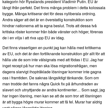
kategorin hör Rysslands president Vladimir Putin. EU är
långt ifrån perfekt. Det finns många problem i detta kolossala
bygge. Många kritiserar det för dess nyliberala ordning.
Andra säger att det är en överstatlig konstruktion som
hindrar nationerna att ta egna beslut. Trots att dessa två
kritiska röster kommer från både vänster och höger, förenas
de i en vilja i att riva upp EU av idag.
Det finns visserligen en punkt jag kan hålla med kritikerna
av EU, och det är den fortliknande konstruktion gör allt för att
hålla ute de som inte välsignats med att födas i EU. Jag har
inget recept på hur man ska lösa migrationsfrågan, men
dagens slarvigt ihoptråklade lösningar kommer inte gagna
oss i framtiden. De saknas långsiktigt tänkande. Som om
man trodde det fanns några Quick fix på århundraden av
slaveri och utnyttjande av andra kontinenter… Som sagt, jag
har ingen lösning, men kan se att de som tror att lösningen
är att bygga högre murar kommer att få fel. Murar har aldrig
varit någon långsiktig lösning.