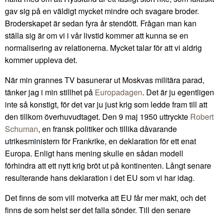
gav sig på en väldigt mycket mindre och svagare broder.
Broderskapet är sedan fyra år stendött. Frågan man kan
ställa sig är om vi i vår livstid kommer att kunna se en
normalisering av relationerna. Mycket talar för att vi aldrig
kommer uppleva det.
När min grannes TV basunerar ut Moskvas militära parad,
tänker jag i min stillhet på
Europadagen
. Det är ju egentligen
inte så konstigt, för det var ju just krig som ledde fram till att
den tillkom överhuvudtaget. Den 9 maj 1950 uttryckte
Robert
Schuman
, en fransk politiker och tillika dåvarande
utrikesministern för Frankrike, en deklaration för ett enat
Europa. Enligt hans mening skulle en sådan modell
förhindra att ett nytt krig bröt ut på kontinenten. Långt senare
resulterande hans deklaration i det EU som vi har idag.
Det finns de som vill motverka att EU får mer makt, och det
finns de som helst ser det falla sönder. Till den senare