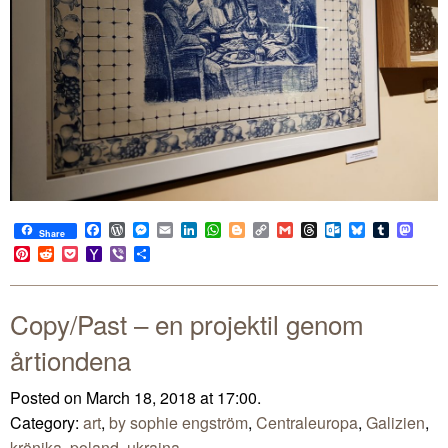
Facebook
WordPress
Messenger
Email
LinkedIn
WhatsApp
Blogger
Copy
Gmail
Threads
Outlook.com
Bluesky
Tumblr
Mast
Share
Link
Pinterest
Reddit
Pocket
Yahoo
Viber
Share
Mail
Copy/Past – en projektil genom
årtiondena
Posted on March 18, 2018 at 17:00.
Category:
art
,
by sophie engström
,
Centraleuropa
,
Galizien
,
krönika
,
poland
,
ukraina