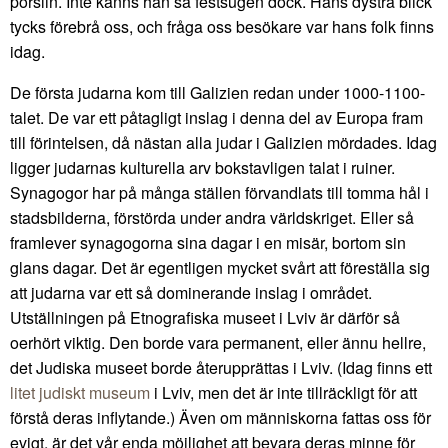
porslin. Inte känns han så festsugen dock. Hans dystra blick
tycks förebrå oss, och fråga oss besökare var hans folk finns
idag.
De första judarna kom till Galizien redan under 1000-1100-
talet. De var ett påtagligt inslag i denna del av Europa fram
till förintelsen, då nästan alla judar i Galizien mördades. Idag
ligger judarnas kulturella arv bokstavligen talat i ruiner.
Synagogor har på många ställen förvandlats till tomma hål i
stadsbilderna, förstörda under andra världskriget. Eller så
framlever synagogorna sina dagar i en misär, bortom sin
glans dagar. Det är egentligen mycket svårt att föreställa sig
att judarna var ett så dominerande inslag i området.
Utställningen på Etnografiska museet i Lviv är därför så
oerhört viktig. Den borde vara permanent, eller ännu hellre,
det Judiska museet borde återupprättas i Lviv. (Idag finns ett
litet judiskt museum
i Lviv, men det är inte tillräckligt för att
förstå deras inflytande.) Även om människorna fattas oss för
evigt, är det vår enda möjlighet att bevara deras minne för