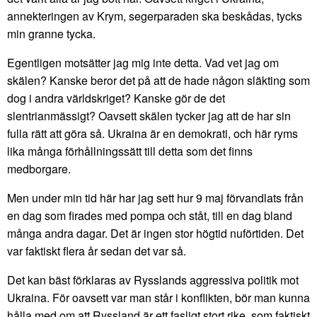
annekteringen av Krym, segerparaden ska beskådas, tycks
min granne tycka.
Egentligen motsätter jag mig inte detta. Vad vet jag om
skälen? Kanske beror det på att de hade någon släkting som
dog i andra världskriget? Kanske gör de det
slentrianmässigt? Oavsett skälen tycker jag att de har sin
fulla rätt att göra så. Ukraina är en demokrati, och här ryms
lika många förhållningssätt till detta som det finns
medborgare.
Men under min tid här har jag sett hur 9 maj förvandlats från
en dag som firades med pompa och ståt, till en dag bland
många andra dagar. Det är ingen stor högtid nuförtiden. Det
var faktiskt flera år sedan det var så.
Det kan bäst förklaras av Rysslands aggressiva politik mot
Ukraina. För oavsett var man står i konflikten, bör man kunna
hålla med om att Ryssland är ett fasligt stort rike, som faktiskt