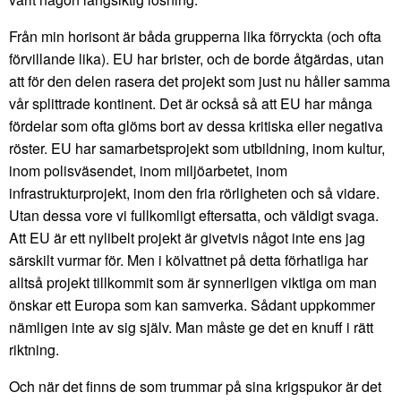
Från min horisont är båda grupperna lika förryckta (och ofta
förvillande lika). EU har brister, och de borde åtgärdas, utan
att för den delen rasera det projekt som just nu håller samma
vår splittrade kontinent. Det är också så att EU har många
fördelar som ofta glöms bort av dessa kritiska eller negativa
röster. EU har samarbetsprojekt som utbildning, inom kultur,
inom polisväsendet, inom miljöarbetet, inom
infrastrukturprojekt, inom den fria rörligheten och så vidare.
Utan dessa vore vi fullkomligt eftersatta, och väldigt svaga.
Att EU är ett nylibelt projekt är givetvis något inte ens jag
särskilt vurmar för. Men i kölvattnet på detta förhatliga har
alltså projekt tillkommit som är synnerligen viktiga om man
önskar ett Europa som kan samverka. Sådant uppkommer
nämligen inte av sig själv. Man måste ge det en knuff i rätt
riktning.
Och när det finns de som trummar på sina krigspukor är det