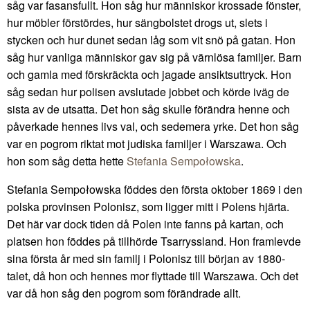
såg var fasansfullt. Hon såg hur människor krossade fönster,
hur möbler förstördes, hur sängbolstet drogs ut, slets i
stycken och hur dunet sedan låg som vit snö på gatan. Hon
såg hur vanliga människor gav sig på värnlösa familjer. Barn
och gamla med förskräckta och jagade ansiktsuttryck. Hon
såg sedan hur polisen avslutade jobbet och körde iväg de
sista av de utsatta. Det hon såg skulle förändra henne och
påverkade hennes livs val, och sedemera yrke. Det hon såg
var en pogrom riktat mot judiska familjer i Warszawa. Och
hon som såg detta hette
Stefania Sempołowska
.
Stefania Sempołowska föddes den första oktober 1869 i den
polska provinsen Polonisz, som ligger mitt i Polens hjärta.
Det här var dock tiden då Polen inte fanns på kartan, och
platsen hon föddes på tillhörde Tsarryssland. Hon framlevde
sina första år med sin familj i Polonisz till början av 1880-
talet, då hon och hennes mor flyttade till Warszawa. Och det
var då hon såg den pogrom som förändrade allt.