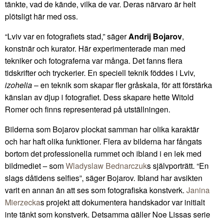
tänkte, vad de kände, vilka de var. Deras närvaro är helt
plötsligt här med oss.
“Lviv var en fotografiets stad,” säger
Andrij Bojarov
,
konstnär och kurator. Här experimenterade man med
tekniker och fotograferna var många. Det fanns flera
tidskrifter och tryckerier. En speciell teknik föddes i Lviv,
izohelia
– en teknik som skapar fler gråskala, för att förstärka
känslan av djup i fotografiet. Dess skapare hette Witold
Romer och finns representerad på utställningen.
Bilderna som Bojarov plockat samman har olika karaktär
och har haft olika funktioner. Flera av bilderna har fångats
bortom det professionella rummet och ibland i en lek med
bildmediet – som
Wladyslaw Bednarczuk
s självporträtt. “En
slags dåtidens selfies”, säger Bojarov. Ibland har avsikten
varit en annan än att ses som fotografiska konstverk.
Janina
Mierzecka
s projekt att dokumentera handskador var initialt
inte tänkt som konstverk. Detsamma gäller Noe Lissas serie