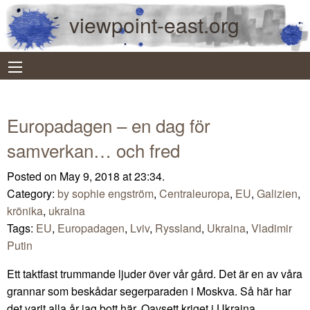
viewpoint-east.org
Europadagen – en dag för
samverkan… och fred
Posted on May 9, 2018 at 23:34.
Category:
by sophie engström
,
Centraleuropa
,
EU
,
Galizien
,
krönika
,
ukraina
Tags:
EU
,
Europadagen
,
Lviv
,
Ryssland
,
Ukraina
,
Vladimir
Putin
Ett taktfast trummande ljuder över vår gård. Det är en av våra
grannar som beskådar segerparaden i Moskva. Så här har
det varit alla år jag bott här. Oavsett kriget i Ukraina,