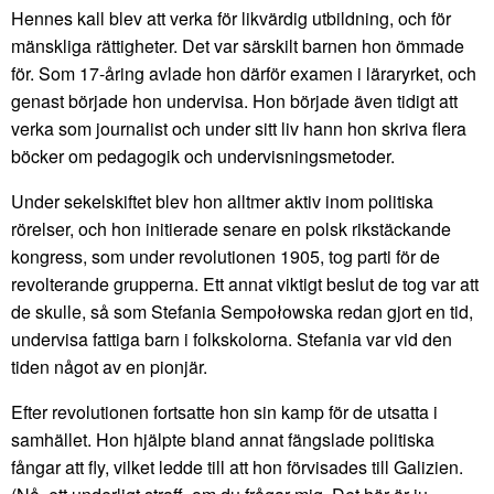
Hennes kall blev att verka för likvärdig utbildning, och för
mänskliga rättigheter. Det var särskilt barnen hon ömmade
för. Som 17-åring avlade hon därför examen i läraryrket, och
genast började hon undervisa. Hon började även tidigt att
verka som journalist och under sitt liv hann hon skriva flera
böcker om pedagogik och undervisningsmetoder.
Under sekelskiftet blev hon alltmer aktiv inom politiska
rörelser, och hon initierade senare en polsk rikstäckande
kongress, som under revolutionen 1905, tog parti för de
revolterande grupperna. Ett annat viktigt beslut de tog var att
de skulle, så som Stefania Sempołowska redan gjort en tid,
undervisa fattiga barn i folkskolorna. Stefania var vid den
tiden något av en pionjär.
Efter revolutionen fortsatte hon sin kamp för de utsatta i
samhället. Hon hjälpte bland annat fängslade politiska
fångar att fly, vilket ledde till att hon förvisades till Galizien.