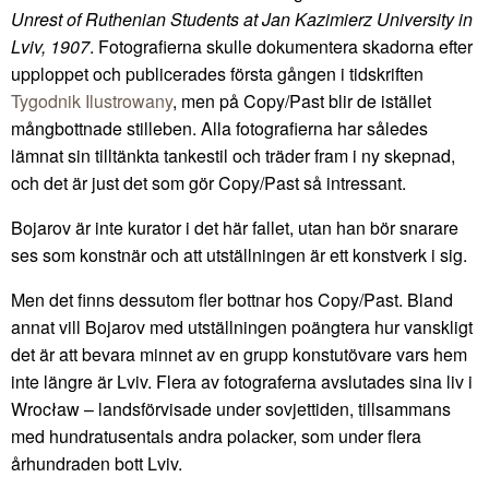
Unrest of Ruthenian Students at Jan Kazimierz University in
Lviv, 1907
. Fotografierna skulle dokumentera skadorna efter
upploppet och publicerades första gången i tidskriften
Tygodnik Ilustrowany
, men på Copy/Past blir de istället
mångbottnade stilleben. Alla fotografierna har således
lämnat sin tilltänkta tankestil och träder fram i ny skepnad,
och det är just det som gör Copy/Past så intressant.
Bojarov är inte kurator i det här fallet, utan han bör snarare
ses som konstnär och att utställningen är ett konstverk i sig.
Men det finns dessutom fler bottnar hos Copy/Past. Bland
annat vill Bojarov med utställningen poängtera hur vanskligt
det är att bevara minnet av en grupp konstutövare vars hem
inte längre är Lviv. Flera av fotograferna avslutades sina liv i
Wrocław – landsförvisade under sovjettiden, tillsammans
med hundratusentals andra polacker, som under flera
århundraden bott Lviv.