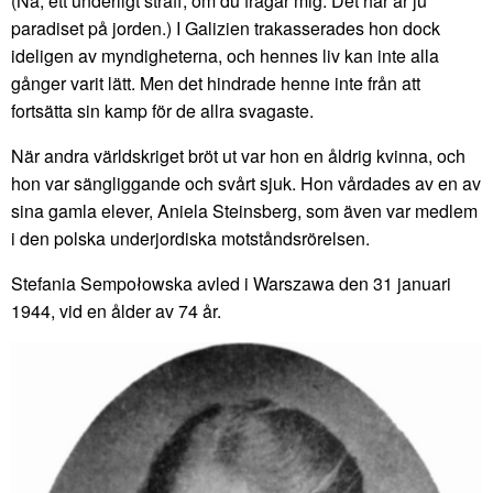
(Nå, ett underligt straff, om du frågar mig. Det här är ju
paradiset på jorden.) I Galizien trakasserades hon dock
ideligen av myndigheterna, och hennes liv kan inte alla
gånger varit lätt. Men det hindrade henne inte från att
fortsätta sin kamp för de allra svagaste.
När andra världskriget bröt ut var hon en åldrig kvinna, och
hon var sängliggande och svårt sjuk. Hon vårdades av en av
sina gamla elever, Aniela Steinsberg, som även var medlem
i den polska underjordiska motståndsrörelsen.
Stefania Sempołowska avled i Warszawa den 31 januari
1944, vid en ålder av 74 år.