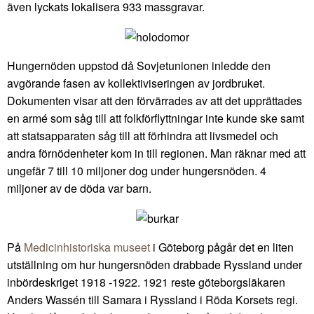
även lyckats lokalisera 933 massgravar.
Hungernöden uppstod då Sovjetunionen inledde den
avgörande fasen av kollektiviseringen av jordbruket.
Dokumenten visar att den förvärrades av att det upprättades
en armé som såg till att folkförflyttningar inte kunde ske samt
att statsapparaten såg till att förhindra att livsmedel och
andra förnödenheter kom in till regionen. Man räknar med att
ungefär 7 till 10 miljoner dog under hungersnöden. 4
miljoner av de döda var barn.
På
Medicinhistoriska museet
i Göteborg pågår det en liten
utställning om hur hungersnöden drabbade Ryssland under
inbördeskriget 1918 -1922. 1921 reste göteborgsläkaren
Anders Wassén till Samara i Ryssland i Röda Korsets regi.