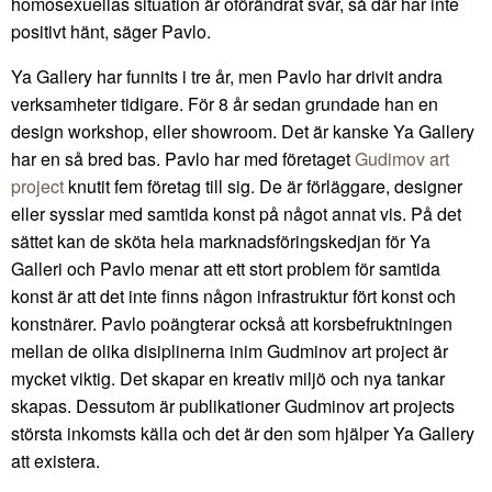
homosexuellas situation är oförändrat svår, så där har inte
positivt hänt, säger Pavlo.
Ya Gallery har funnits i tre år, men Pavlo har drivit andra
verksamheter tidigare. För 8 år sedan grundade han en
design workshop, eller showroom. Det är kanske Ya Gallery
har en så bred bas. Pavlo har med företaget
Gudimov art
project
knutit fem företag till sig. De är förläggare, designer
eller sysslar med samtida konst på något annat vis. På det
sättet kan de sköta hela marknadsföringskedjan för Ya
Galleri och Pavlo menar att ett stort problem för samtida
konst är att det inte finns någon infrastruktur fört konst och
konstnärer. Pavlo poängterar också att korsbefruktningen
mellan de olika disiplinerna inim Gudminov art project är
mycket viktig. Det skapar en kreativ miljö och nya tankar
skapas. Dessutom är publikationer Gudminov art projects
största inkomsts källa och det är den som hjälper Ya Gallery
att existera.