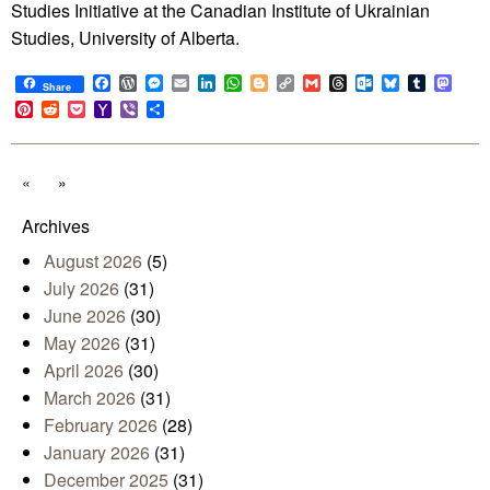
Studies Initiative at the Canadian Institute of Ukrainian
Studies, University of Alberta.
Facebook
WordPress
Messenger
Email
LinkedIn
WhatsApp
Blogger
Copy
Gmail
Threads
Outlook.com
Bluesky
Tumblr
Mast
Share
Link
Pinterest
Reddit
Pocket
Yahoo
Viber
Share
Mail
«
»
Archives
August 2026
(5)
July 2026
(31)
June 2026
(30)
May 2026
(31)
April 2026
(30)
March 2026
(31)
February 2026
(28)
January 2026
(31)
December 2025
(31)