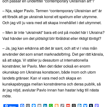
och passar en undertitel “contemporary Ukrainian art”?
– Nja, säger Pavlo. Termen “contemporary Ukrainian art” är
ett försök att ge ukrainsk konst ett spelrum eller utrymme.
Och jag vill ju vara med att skapa innehållet i det utrymmet.
– Men är inte “ukrainskt” bara ett ord på modet här i Ukraina?
Vad händer om det plötsligt blir föråldrat eller riktigt töntigt?
– Ja, jag kan erkänna att det är sant, och att vi i viss mån
använder det som smart marknadsföring. Det ger rätt känsla,
så att säga. Vi ställer ju dessutom ut internationella
konstnärer, ler Pavlo. Men det råder också en enorm
okunskap om Ukrainas konstscen, både inom och utom
landets gränser. Kan vi vara med och skapa en
kunskapsbrygga mellan konstnärerna och deras publik, så
är jag nöjd, avslutar Pavlo innan han hastar iväg till nästa
möte.
Facebook
WordPress
Messenger
Email
LinkedIn
WhatsApp
Blogger
Copy
Gmail
Threads
Outlook.com
Bluesky
Tumblr
Mast
Share