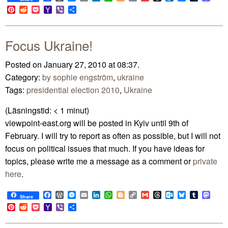
Link
Pinterest
Reddit
Pocket
Yahoo
Viber
Share
Mail
Focus Ukraine!
Posted on January 27, 2010 at 08:37.
Category:
by sophie engström
,
ukraine
Tags:
presidential election 2010
,
Ukraine
(Läsningstid:
< 1
minut)
viewpoint-east.org will be posted in Kyiv until 9th of
February. I will try to report as often as possible, but I will not
focus on political issues that much. If you have ideas for
topics, please write me a message as a comment or
private
here
.
Facebook
WordPress
Messenger
Email
LinkedIn
WhatsApp
Blogger
Copy
Gmail
Threads
Outlook.com
Bluesky
Tumblr
Mast
Share
Link
Pinterest
Reddit
Pocket
Yahoo
Viber
Share
Mail