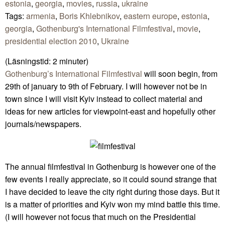
estonia
,
georgia
,
movies
,
russia
,
ukraine
Tags:
armenia
,
Boris Khlebnikov
,
eastern europe
,
estonia
,
georgia
,
Gothenburg's International Filmfestival
,
movie
,
presidential election 2010
,
Ukraine
(Läsningstid:
2
minuter)
Gothenburg’s International Filmfestival
will soon begin, from
29th of january to 9th of February. I will however not be in
town since I will visit Kyiv instead to collect material and
ideas for new articles for viewpoint-east and hopefully other
journals/newspapers.
The annual filmfestival in Gothenburg is however one of the
few events I really appreciate, so it could sound strange that
I have decided to leave the city right during those days. But it
is a matter of priorities and Kyiv won my mind battle this time.
(I will however not focus that much on the Presidential