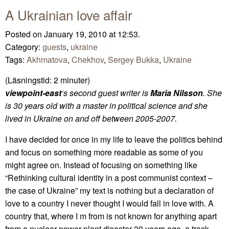
A Ukrainian love affair
Posted on January 19, 2010 at 12:53.
Category:
guests
,
ukraine
Tags:
Akhmatova
,
Chekhov
,
Sergey Bukka
,
Ukraine
(Läsningstid:
2
minuter)
viewpoint-east
‘s second guest writer is
Maria Nilsson
. She
is 30 years old with a master in political science and she
lived in Ukraine on and off between 2005-2007.
I have decided for once in my life to leave the politics behind
and focus on something more readable as some of you
might agree on. Instead of focusing on something like
“Rethinking cultural identity in a post communist context –
the case of Ukraine” my text is nothing but a declaration of
love to a country I never thought I would fall in love with. A
country that, where I m from is not known for anything apart
from a nuclear power plant disaster 20 years ago, a track