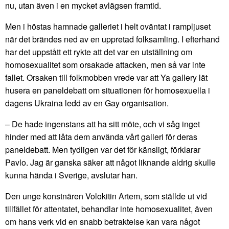
nu, utan även i en mycket avlägsen framtid.
Men i höstas hamnade galleriet i helt oväntat i rampljuset
när det brändes ned av en uppretad folksamling. I efterhand
har det uppstått ett rykte att det var en utställning om
homosexualitet som orsakade attacken, men så var inte
fallet. Orsaken till folkmobben vrede var att Ya gallery lät
husera en paneldebatt om situationen för homosexuella i
dagens Ukraina ledd av en Gay organisation.
– De hade ingenstans att ha sitt möte, och vi såg inget
hinder med att låta dem använda vårt galleri för deras
paneldebatt. Men tydligen var det för känsligt, förklarar
Pavlo. Jag är ganska säker att något liknande aldrig skulle
kunna hända i Sverige, avslutar han.
Den unge konstnären Volokitin Artem, som ställde ut vid
tillfället för attentatet, behandlar inte homosexualitet, även
om hans verk vid en snabb betraktelse kan vara något