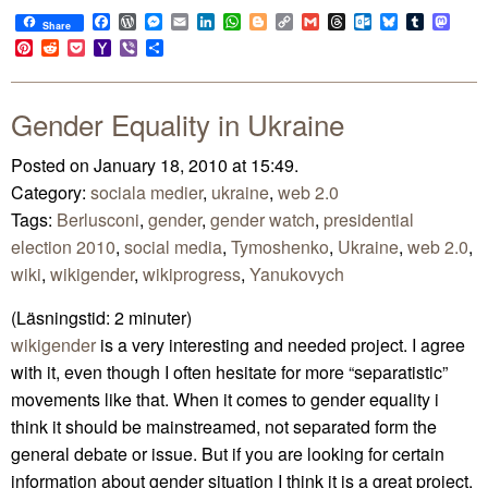
Facebook
WordPress
Messenger
Email
LinkedIn
WhatsApp
Blogger
Copy
Gmail
Threads
Outlook.com
Bluesky
Tumblr
Mast
Share
Link
Pinterest
Reddit
Pocket
Yahoo
Viber
Share
Mail
Gender Equality in Ukraine
Posted on January 18, 2010 at 15:49.
Category:
sociala medier
,
ukraine
,
web 2.0
Tags:
Berlusconi
,
gender
,
gender watch
,
presidential
election 2010
,
social media
,
Tymoshenko
,
Ukraine
,
web 2.0
,
wiki
,
wikigender
,
wikiprogress
,
Yanukovych
(Läsningstid:
2
minuter)
wikigender
is a very interesting and needed project. I agree
with it, even though I often hesitate for more “separatistic”
movements like that. When it comes to gender equality i
think it should be mainstreamed, not separated form the
general debate or issue. But if you are looking for certain
information about gender situation I think it is a great project.