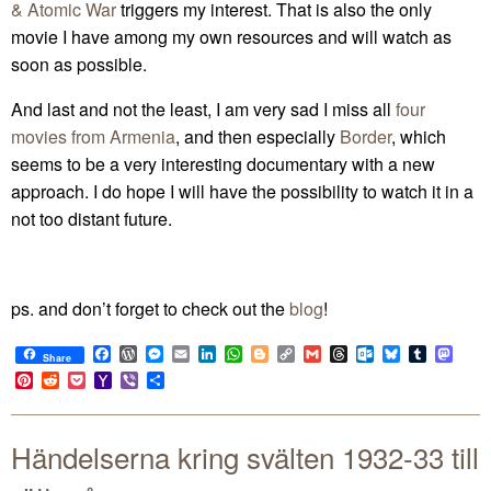
& Atomic War
triggers my interest. That is also the only
movie I have among my own resources and will watch as
soon as possible.
And last and not the least, I am very sad I miss all
four
movies from Armenia
, and then especially
Border
, which
seems to be a very interesting documentary with a new
approach. I do hope I will have the possibility to watch it in a
not too distant future.
ps. and don’t forget to check out the
blog
!
Facebook
WordPress
Messenger
Email
LinkedIn
WhatsApp
Blogger
Copy
Gmail
Threads
Outlook.com
Bluesky
Tumblr
Mast
Share
Link
Pinterest
Reddit
Pocket
Yahoo
Viber
Share
Mail
Händelserna kring svälten 1932-33 till