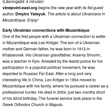
(Läsningstid:
4
minuter)
viewpoint-east.org
begins the new year with its fist guest
author,
Dmytro Yatsyuk
.
The article is about Ukrainians in
Mozambique. Enjoy!
Early Ukrainian connections with Mozambique
One of the first people with a Ukrainian connection to settle
in Mozambique was Leo Kröger. The son of a Ukrainian
mother and German father, he was born in 1912 in
Khabarovsk. His Ukrainian grandfather, Arseniy Shvorin,
was a teacher in Kyiv. Arrested by the tsarist police for his
participation in a populist political movement, he was
deported to Russian Far East. After a long and very
interesting life in China, Leo Kröger in 1954 moved to
Mozambique with his family, where he pursued a career as a
professional hunter. He died in 2004, just two months short
of his 92nd birthday. The funeral service took place in the
Greek Orthodox Church in Maputo.