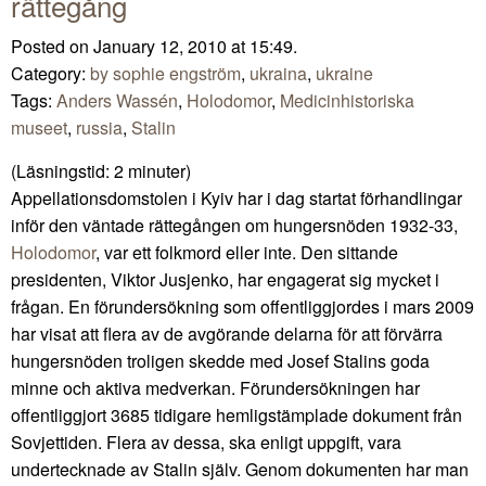
rättegång
Posted on January 12, 2010 at 15:49.
Category:
by sophie engström
,
ukraina
,
ukraine
Tags:
Anders Wassén
,
Holodomor
,
Medicinhistoriska
museet
,
russia
,
Stalin
(Läsningstid:
2
minuter)
Appellationsdomstolen i Kyiv har i dag startat förhandlingar
inför den väntade rättegången om hungersnöden 1932-33,
Holodomor
, var ett folkmord eller inte. Den sittande
presidenten, Viktor Jusjenko, har engagerat sig mycket i
frågan. En förundersökning som offentliggjordes i mars 2009
har visat att flera av de avgörande delarna för att förvärra
hungersnöden troligen skedde med Josef Stalins goda
minne och aktiva medverkan. Förundersökningen har
offentliggjort 3685 tidigare hemligstämplade dokument från
Sovjettiden. Flera av dessa, ska enligt uppgift, vara
undertecknade av Stalin själv. Genom dokumenten har man