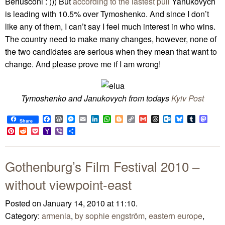
Berlusconi : ))) But
according to the lastest pull
Yanukovych
is leading with 10.5% over Tymoshenko. And since I don’t
like any of them, I can’t say I feel much interest in who wins.
The country need to make many changes, however, none of
the two candidates are serious when they mean that want to
change. And please prove me if I am wrong!
Tymoshenko and Janukovych from todays
Kyiv Post
Facebook
WordPress
Messenger
Email
LinkedIn
WhatsApp
Blogger
Copy
Gmail
Threads
Outlook.com
Bluesky
Tumblr
Mast
Share
Link
Pinterest
Reddit
Pocket
Yahoo
Viber
Share
Mail
Gothenburg’s Film Festival 2010 –
without viewpoint-east
Posted on January 14, 2010 at 11:10.
Category:
armenia
,
by sophie engström
,
eastern europe
,