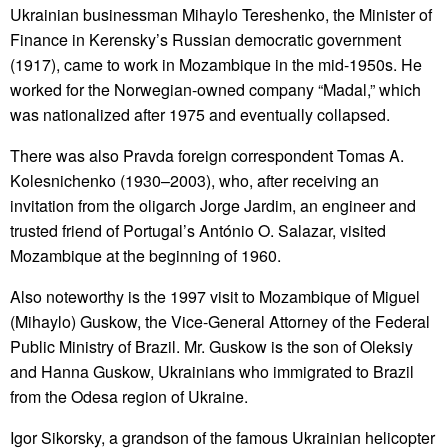
Ukrainian businessman Mihaylo Tereshenko, the Minister of
Finance in Kerensky’s Russian democratic government
(1917), came to work in Mozambique in the mid-1950s. He
worked for the Norwegian-owned company “Madal,” which
was nationalized after 1975 and eventually collapsed.
There was also Pravda foreign correspondent Tomas A.
Kolesnichenko (1930–2003), who, after receiving an
invitation from the oligarch Jorge Jardim, an engineer and
trusted friend of Portugal’s António O. Salazar, visited
Mozambique at the beginning of 1960.
Also noteworthy is the 1997 visit to Mozambique of Miguel
(Mihaylo) Guskow, the Vice-General Attorney of the Federal
Public Ministry of Brazil. Mr. Guskow is the son of Oleksiy
and Hanna Guskow, Ukrainians who immigrated to Brazil
from the Odesa region of Ukraine.
Igor Sikorsky, a grandson of the famous Ukrainian helicopter