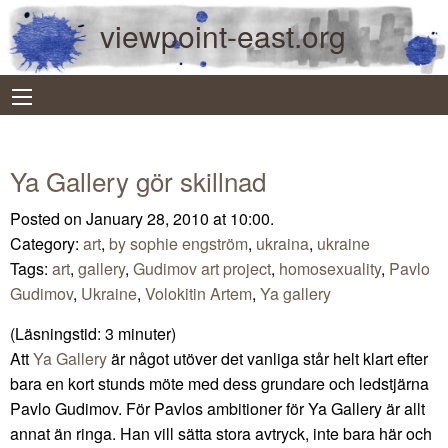
viewpoint-east.org
Ya Gallery gör skillnad
Posted on January 28, 2010 at 10:00.
Category:
art
,
by sophie engström
,
ukraina
,
ukraine
Tags:
art
,
gallery
,
Gudimov art project
,
homosexuality
,
Pavlo
Gudimov
,
Ukraine
,
Volokitin Artem
,
Ya gallery
(Läsningstid:
3
minuter)
Att
Ya Gallery
är något utöver det vanliga står helt klart efter
bara en kort stunds möte med dess grundare och ledstjärna
Pavlo Gudimov. För Pavlos ambitioner för Ya Gallery är allt
annat än ringa. Han vill sätta stora avtryck, inte bara här och