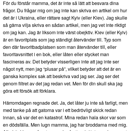
För du förstår mamma, det är inte så lätt att besvara dina
frågor. Du frågar mig om jag inte kan skriva en artikel om hur
det är i Ukraina, eller rättare sagt Kyiv (eller Kiev). Jag skulle
så gärna vilja skriva en sådan artikel, men jag vet inte riktigt
om jag kan. Jag är liksom inte värst obejktiv. Kiev (eller Kyiv)
är en favoritplats som jag ständigt återvänder till. Typ som
den där favoritbadplatsen som man återvänder till, eller
favoritavsnittet i en bok, eller låten eller stycket man
fascineras av. Det betyder visserligen inte att jag inte ser
något nytt, men jag “plusar på”, vilket betyder att det är en
ganska komplex sak att beskriva vad jag ser. Jag ser det
genom filtret av det jag redan vet. Men för din skull ska jag
göra ett försök att förklara.
Härromdagen regnade det. Ja, det låter ju inte så farligt, men
med tanke på att gatorna var i ett bedrövligt skick redan
innan, så var det en katastrof. Mina redan hala skor var som
en dödsfälla. Men lugn mamma, jag har broddarna med mig.