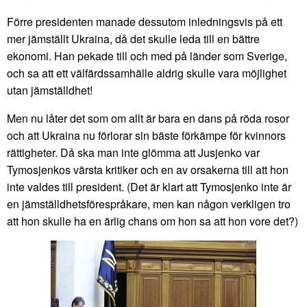
Förre presidenten manade dessutom inledningsvis på ett
mer jämställt Ukraina, då det skulle leda till en bättre
ekonomi. Han pekade till och med på länder som Sverige,
och sa att ett välfärdssamhälle aldrig skulle vara möjlighet
utan jämställdhet!
Men nu låter det som om allt är bara en dans på röda rosor
och att Ukraina nu förlorar sin bäste förkämpe för kvinnors
rättigheter. Då ska man inte glömma att Jusjenko var
Tymosjenkos värsta kritiker och en av orsakerna till att hon
inte valdes till president. (Det är klart att Tymosjenko inte är
en jämställdhetsförespråkare, men kan någon verkligen tro
att hon skulle ha en ärlig chans om hon sa att hon vore det?)