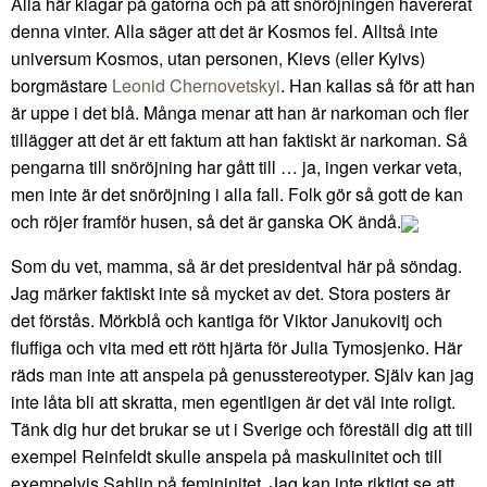
Alla här klagar på gatorna och på att snöröjningen havererat
denna vinter. Alla säger att det är Kosmos fel. Alltså inte
universum Kosmos, utan personen, Kievs (eller Kyivs)
borgmästare
Leonid Chernovetskyi
. Han kallas så för att han
är uppe i det blå. Många menar att han är narkoman och fler
tillägger att det är ett faktum att han faktiskt är narkoman. Så
pengarna till snöröjning har gått till … ja, ingen verkar veta,
men inte är det snöröjning i alla fall. Folk gör så gott de kan
och röjer framför husen, så det är ganska OK ändå.
Som du vet, mamma, så är det presidentval här på söndag.
Jag märker faktiskt inte så mycket av det. Stora posters är
det förstås. Mörkblå och kantiga för Viktor Janukovitj och
fluffiga och vita med ett rött hjärta för Julia Tymosjenko. Här
räds man inte att anspela på genusstereotyper. Själv kan jag
inte låta bli att skratta, men egentligen är det väl inte roligt.
Tänk dig hur det brukar se ut i Sverige och föreställ dig att till
exempel Reinfeldt skulle anspela på maskulinitet och till
exempelvis Sahlin på femininitet. Jag kan inte riktigt se att