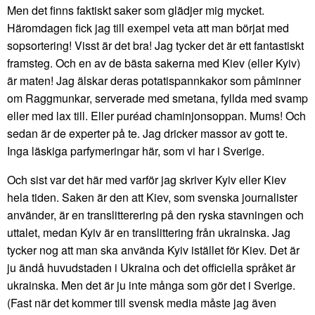
Men det finns faktiskt saker som glädjer mig mycket.
Häromdagen fick jag till exempel veta att man börjat med
sopsortering! Visst är det bra! Jag tycker det är ett fantastiskt
framsteg. Och en av de bästa sakerna med Kiev (eller Kyiv)
är maten! Jag älskar deras potatispannkakor som påminner
om Raggmunkar, serverade med smetana, fyllda med svamp
eller med lax till. Eller puréad chaminjonsoppan. Mums! Och
sedan är de experter på te. Jag dricker massor av gott te.
Inga läskiga parfymeringar här, som vi har i Sverige.
Och sist var det här med varför jag skriver Kyiv eller Kiev
hela tiden. Saken är den att Kiev, som svenska journalister
använder, är en translitterering på den ryska stavningen och
uttalet, medan Kyiv är en translittering från ukrainska. Jag
tycker nog att man ska använda Kyiv istället för Kiev. Det är
ju ändå huvudstaden i Ukraina och det officiella språket är
ukrainska. Men det är ju inte många som gör det i Sverige.
(Fast när det kommer till svensk media måste jag även