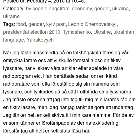
Posted on February 4, 2010 at 10:48.
Category:
by sophie engström
,
economy
,
gender
,
ukraina
,
ukraine
Tags:
food
,
gender
,
kyiv post
,
Leonid Chernovetskyi
,
presidential election 2010
,
Tymoshenko
,
Ukraine
,
ukrainian
language
,
Yanukovych
När jag läste massmedia på en folkhögskola föreslog vår
omtyckta lärare oss att vi skulle föreställa oss en fiktiv
lyssnare, när vi skrev våra artiklar eller spelade in våra
radioprogram etc. Han berättade sedan om en känd
radiopratare som ofta föreställde sig sin mamma som
lyssnare, och lyckades på så sätt trollbinda sina lyssnarna.
Jag måste erkänna att jag inte tog till mig min lärares råd om
en fiktiv läsare, men idag har jag tänkt att göra ett undantag.
Jag tänker helt enkelt skriva till min kära mamma. För de av
er som känner er förolämpade av denna exkludering,
föreslår jag att helt enkelt sluta läsa här.