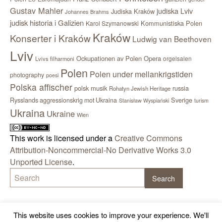
Gustav Mahler
judiska Lviv
Judiska Kraków
Johannes Brahms
judisk historia i Galizien
Kommunistiska Polen
Karol Szymanowski
Kraków
Konserter i Kraków
Ludwig van Beethoven
Lviv
Ockupationen av Polen
Opera
orgelsalen
Lvivs filharmoni
Polen
Polen under mellankrigstiden
photography
poesi
Polska affischer
polsk musik
russia
Rohatyn Jewish Heritage
Sverige
Rysslands aggressionskrig mot Ukraina
Stanisław Wyspiański
turism
Ukraina
Ukraine
Wien
This work is licensed under a
Creative Commons
Attribution-Noncommercial-No Derivative Works 3.0
Unported License
.
This website uses cookies to improve your experience. We'll