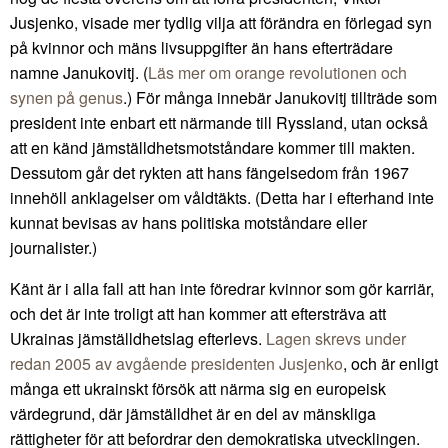
Jusjenko, visade mer tydlig vilja att förändra en förlegad syn
på kvinnor och mäns livsuppgifter än hans efterträdare
namne Janukovitj. (
Läs mer om orange revolutionen och
synen på genus
.) För många innebär Janukovitj tillträde som
president inte enbart ett närmande till Ryssland, utan också
att en känd jämställdhetsmotståndare kommer till makten.
Dessutom går det rykten att hans fängelsedom från 1967
innehöll anklagelser om våldtäkts. (Detta har i efterhand inte
kunnat bevisas av hans politiska motståndare eller
journalister.)
Känt är i alla fall att han inte föredrar kvinnor som gör karriär,
och det är inte troligt att han kommer att eftersträva att
Ukrainas jämställdhetslag efterlevs.
Lagen skrevs under
redan 2005 av avgående presidenten Jusjenko
, och är enligt
många ett ukrainskt försök att närma sig en europeisk
värdegrund, där jämställdhet är en del av mänskliga
rättigheter för att befordrar den demokratiska utvecklingen.