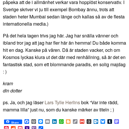
påpeka att de i allmänhet verkar vara hopplöst konservativ. I
Sverige skriver vi ju till exempel Bombay ännu, trots att
staden heter Mumbai sedan länge och kallas så av de flesta
internationella media.)
På det hela tagen trivs jag här. Jag har snälla vänner och
ibland tror jag att jag har fler här än hemma! Du både komma
hit en dag. Kanske på våren. Då är staden vacker, och om
Kosmos lyckas klura ut det där med renhållning, så är det en
fantastisk stad, som ett blommande paradis, en solig majdag
: )
kram
din dotter
ps. Ja, och jag läser
Lars Tylle Herlins
bok “Var inte rädd,
mamma lilla” just nu, som du kanske märker av titeln ; )
Facebook
WordPress
Messenger
Email
LinkedIn
WhatsApp
Blogger
Copy
Gmail
Threads
Outlook.com
Bluesky
Tumblr
Mast
Share
Link
Pinterest
Reddit
Pocket
Yahoo
Viber
Share