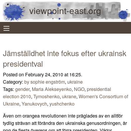
viewpoint-east.org
Jämställdhet inte fokus efter ukrainsk
presidentval
Posted on February 24, 2010 at 16:25.
Category:
by sophie engström
,
ukraine
Tags:
gender
,
Maria Alekseyenko
,
NGO
,
presidential
election 2010
,
Tymoshenko
,
ukrane
,
Women's Consortium of
Ukraine
,
Yanukovych
,
yushchenko
Även om orangea revolutionen inte präglades av en alltför
tydlig strävan att förändra den ukrainska genusordningen, är
nog de flesta överens om att förra presidenten, Viktor