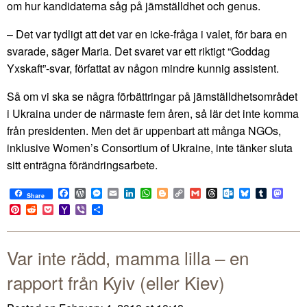
om hur kandidaterna såg på jämställdhet och genus.
– Det var tydligt att det var en icke-fråga i valet, för bara en
svarade, säger Maria. Det svaret var ett riktigt “Goddag
Yxskaft”-svar, författat av någon mindre kunnig assistent.
Så om vi ska se några förbättringar på jämställdhetsområdet
i Ukraina under de närmaste fem åren, så lär det inte komma
från presidenten. Men det är uppenbart att många NGOs,
inklusive Women’s Consortium of Ukraine, inte tänker sluta
sitt enträgna förändringsarbete.
Facebook
WordPress
Messenger
Email
LinkedIn
WhatsApp
Blogger
Copy
Gmail
Threads
Outlook.com
Bluesky
Tumblr
Mast
Share
Link
Pinterest
Reddit
Pocket
Yahoo
Viber
Share
Mail
Var inte rädd, mamma lilla – en
rapport från Kyiv (eller Kiev)