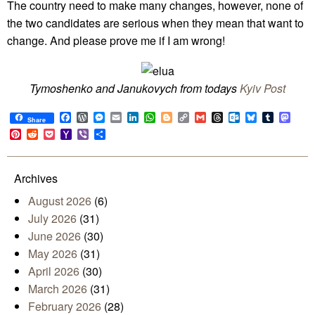
The country need to make many changes, however, none of
the two candidates are serious when they mean that want to
change. And please prove me if I am wrong!
Tymoshenko and Janukovych from todays
Kyiv Post
Facebook
WordPress
Messenger
Email
LinkedIn
WhatsApp
Blogger
Copy
Gmail
Threads
Outlook.com
Bluesky
Tumblr
Mast
Share
Link
Pinterest
Reddit
Pocket
Yahoo
Viber
Share
Mail
Archives
August 2026
(6)
July 2026
(31)
June 2026
(30)
May 2026
(31)
April 2026
(30)
March 2026
(31)
February 2026
(28)