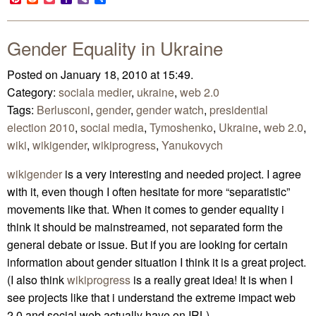
Mail
Gender Equality in Ukraine
Posted on January 18, 2010 at 15:49.
Category:
sociala medier
,
ukraine
,
web 2.0
Tags:
Berlusconi
,
gender
,
gender watch
,
presidential
election 2010
,
social media
,
Tymoshenko
,
Ukraine
,
web 2.0
,
wiki
,
wikigender
,
wikiprogress
,
Yanukovych
wikigender
is a very interesting and needed project. I agree
with it, even though I often hesitate for more “separatistic”
movements like that. When it comes to gender equality i
think it should be mainstreamed, not separated form the
general debate or issue. But if you are looking for certain
information about gender situation I think it is a great project.
(I also think
wikiprogress
is a really great idea! It is when I
see projects like that i understand the extreme impact web
2.0 and social web actually have on IRL).