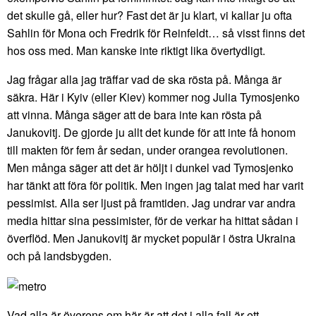
det skulle gå, eller hur? Fast det är ju klart, vi kallar ju ofta
Sahlin för Mona och Fredrik för Reinfeldt… så visst finns det
hos oss med. Man kanske inte riktigt lika övertydligt.
Jag frågar alla jag träffar vad de ska rösta på. Många är
säkra. Här i Kyiv (eller Kiev) kommer nog Julia Tymosjenko
att vinna. Många säger att de bara inte kan rösta på
Janukovitj. De gjorde ju allt det kunde för att inte få honom
till makten för fem år sedan, under orangea revolutionen.
Men många säger att det är höljt i dunkel vad Tymosjenko
har tänkt att föra för politik. Men ingen jag talat med har varit
pessimist. Alla ser ljust på framtiden. Jag undrar var andra
media hittar sina pessimister, för de verkar ha hittat sådan i
överflöd. Men Janukovitj är mycket populär i östra Ukraina
och på landsbygden.
Vad alla är överens om här är att det i alla fall är ett