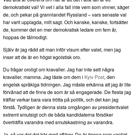
demokratiskt val! Vi vet i alla fall inte vem som vinner, säger
de, och pekar på grannlandet Ryssland – vars senaste val
har varit upplagda, milt sagt. Och kanske, kanske, fortsätter
de, kommer det en mer demokratisk ledare om fem år,
hoppas de tålmodigt.
Själv är jag rädd att man inför visum efter valet, men jag
inser att de är en högst egoistisk oro.
Du frågar oroligt om kravaller. Jag har inte sett några
kravaller, mamma. Jag läste om dem i
Kyiv Post
, den
engelsk språkiga tidningen. Jag måste erkänna att jag är lite
förvånad att de finns de som är så engagerade. De flesta jag
träffar verkar bara vara trötta på politik, och det kan jag
förstå. Tydligen är denna sista omgången av presidentvalet
extremt smutsigt och de båda kandidaterna försöker
överträffa varandra med smutskastning av varandra.
Ja, så var det det här med affärer. De är öppna som vanligt,