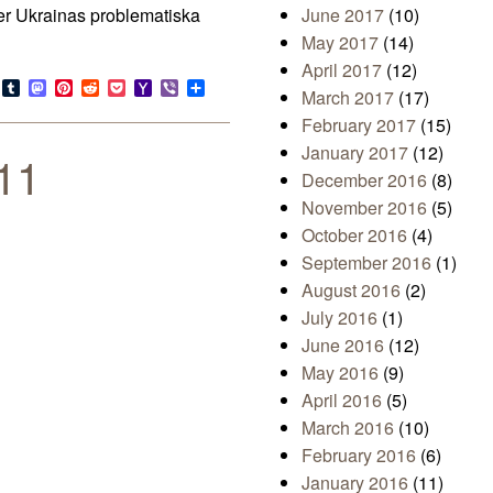
r Ukrainas problematiska
June 2017
(10)
May 2017
(14)
April 2017
(12)
s
look.com
Bluesky
Tumblr
Mastodon
Pinterest
Reddit
Pocket
Yahoo
Viber
Share
March 2017
(17)
Mail
February 2017
(15)
January 2017
(12)
11
December 2016
(8)
November 2016
(5)
October 2016
(4)
September 2016
(1)
August 2016
(2)
July 2016
(1)
June 2016
(12)
May 2016
(9)
April 2016
(5)
March 2016
(10)
February 2016
(6)
January 2016
(11)