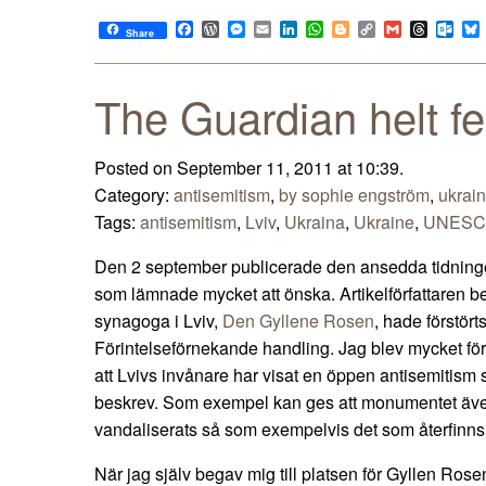
Facebook
WordPress
Messenger
Email
LinkedIn
WhatsApp
Blogger
Copy
Gmail
Thread
Out
Share
Link
The Guardian helt fe
Posted on September 11, 2011 at 10:39.
Category:
antisemitism
,
by sophie engström
,
ukrai
Tags:
antisemitism
,
Lviv
,
Ukraina
,
Ukraine
,
UNESCO
Den 2 september publicerade den ansedda tidnin
som lämnade mycket att önska. Artikelförfattaren b
synagoga i Lviv,
Den Gyllene Rosen
, hade förstört
Förintelseförnekande handling. Jag blev mycket för
att Lvivs invånare har visat en öppen antisemitism s
beskrev. Som exempel kan ges att monumentet även 
vandaliserats så som exempelvis det som återfinn
När jag själv begav mig till platsen för Gyllen Rose