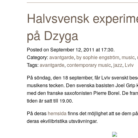
Halvsvensk experime
på Dzyga
Posted on September 12, 2011 at 17:30.
Category:
avantgarde
,
by sophie engström
,
music
,
Tags:
avantgarde
,
contemporary music
,
jazz
,
Lviv
På söndag, den 18 september, får Lviv svenskt bes
musikens tecken. Den svenska basisten Joel Grip 
med den franske saxofonisten Pierre Borel. De fra
tiden är satt till 19.00.
På deras
hemsida
finns det möjlighet att se dem på
deras ekvilibristika utsvävningar.