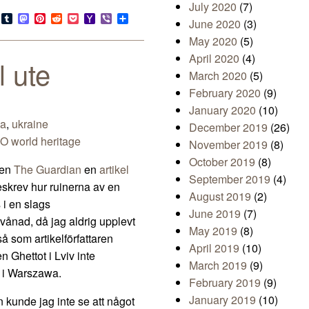
July 2020
(7)
s
look.com
Bluesky
Tumblr
Mastodon
Pinterest
Reddit
Pocket
Yahoo
Viber
Share
June 2020
(3)
Mail
May 2020
(5)
April 2020
(4)
l ute
March 2020
(5)
February 2020
(9)
January 2020
(10)
na
,
ukraine
December 2019
(26)
 world heritage
November 2019
(8)
October 2019
(8)
gen
The Guardian
en
artikel
September 2019
(4)
eskrev hur ruinerna av en
August 2019
(2)
s i en slags
June 2019
(7)
vånad, då jag aldrig upplevt
May 2019
(8)
å som artikelförfattaren
April 2019
(10)
Ghettot i Lviv inte
March 2019
(9)
s i Warszawa.
February 2019
(9)
January 2019
(10)
n kunde jag inte se att något