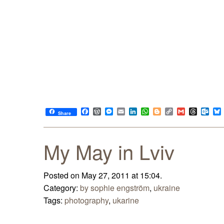
Facebook
WordPress
Messenger
Email
LinkedIn
WhatsApp
Blogger
Copy
Gmail
Thread
Out
Share
Link
My May in Lviv
Posted on May 27, 2011 at 15:04.
Category:
by sophie engström
,
ukraine
Tags:
photography
,
ukarine