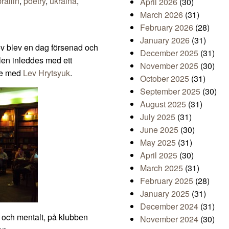
rallin
,
poetry
,
ukraina
,
April 2026
(30)
March 2026
(31)
February 2026
(28)
January 2026
(31)
ev blev en dag försenad och
December 2025
(31)
len inleddes med ett
November 2025
(30)
ade med
Lev Hrytsyuk
.
October 2025
(31)
September 2025
(30)
August 2025
(31)
July 2025
(31)
June 2025
(30)
May 2025
(31)
April 2025
(30)
March 2025
(31)
February 2025
(28)
January 2025
(31)
December 2024
(31)
kt och mentalt, på klubben
November 2024
(30)