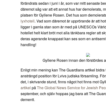
förändrats sedan i juni i år, som var mitt senaste b
däremot såg var att ett annat hus har demolerats, me
platsen för Gyllene Rosen. Det hus som demolerats
lyxhotell
. Vad som däremot är upprörande är att hot
ligger i gamla stan som är med på UNESCOs Världsa
hotellet helt klart bröt mot alla tänkbara regler att s
deras agerande knappast kan ses som en antisemit
handling!
Gyllene Rosen innan den förstördes a
Enligt min mening kan The Guardians artikel bidra t
ansträngd position för Lvivs judiska församling. Fö
det, i skrivande stund, finns något hot finns mot G
artikel
på
The Global News Service for Jewish Peo
september, och själv hoppas jag bara att The Guardia
dementi.