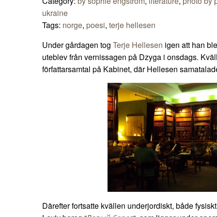
Category:
by sophie engström
,
literature
,
photo by p
ukraine
Tags:
norge
,
poesi
,
terje hellesen
Under gårdagen tog
Terje Hellesen
igen att han bl
uteblev från vernissagen på Dzyga i onsdags. Kväl
författarsamtal på Kabinet, där Hellesen samatal
Därefter fortsatte kvällen underjordiskt, både fysis