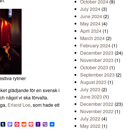
an.
October 2024
(9)
July 2024
(3)
June 2024
(2)
May 2024
(4)
April 2024
(1)
March 2024
(2)
February 2024
(1)
December 2023
(24)
November 2023
(1)
October 2023
(1)
September 2023
(2)
stiva rytmer
August 2023
(1)
July 2023
(2)
et glädjande för en svensk i
June 2023
(1)
h något vi ska förvalta.
December 2022
(23)
ega,
Erland Loe
, som hade ett
November 2022
(1)
July 2022
(4)
s
look.com
Bluesky
Tumblr
Mastodon
Pinterest
Reddit
Pocket
Yahoo
Viber
Share
May 2022
(1)
Mail