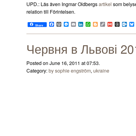
UPD.: Läs även Ingmar Oldbergs
artikel
som belyse
relation till Förintelsen.
Facebook
WordPress
Messenger
Email
LinkedIn
WhatsApp
Blogger
Copy
Gmail
Thread
Out
Share
Link
Червня в Львові 20
Posted on June 16, 2011 at 07:53.
Category:
by sophie engström
,
ukraine