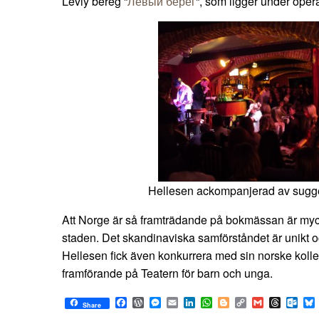
Leviy bereg “
Левый берег
“, som ligger under oper
Hellesen ackompanjerad av sugge
Att Norge är så framträdande på bokmässan är myck
staden. Det skandinaviska samförståndet är unikt oc
Hellesen fick även konkurrera med sin norske koll
framförande på Teatern för barn och unga.
Facebook
WordPress
Messenger
Email
LinkedIn
WhatsApp
Blogger
Copy
Gmail
Thread
Out
Share
Link