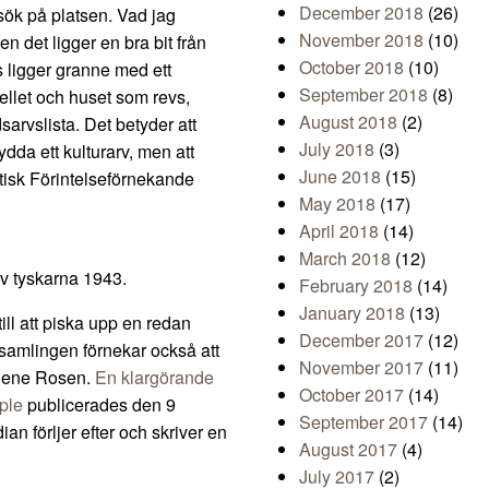
December 2018
(26)
esök på platsen. Vad jag
November 2018
(10)
n det ligger en bra bit från
October 2018
(10)
 ligger granne med ett
September 2018
(8)
ellet och huset som revs,
August 2018
(2)
rvslista. Det betyder att
July 2018
(3)
kydda ett kulturarv, men att
June 2018
(15)
isk Förintelseförnekande
May 2018
(17)
April 2018
(14)
March 2018
(12)
v tyskarna 1943.
February 2018
(14)
January 2018
(13)
ill att piska upp en redan
December 2017
(12)
rsamlingen förnekar också att
November 2017
(11)
yllene Rosen.
En klargörande
October 2017
(14)
ple
publicerades den 9
September 2017
(14)
n förljer efter och skriver en
August 2017
(4)
July 2017
(2)