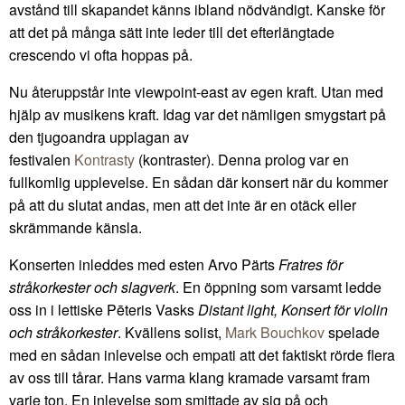
avstånd till skapandet känns ibland nödvändigt. Kanske för
att det på många sätt inte leder till det efterlängtade
crescendo vi ofta hoppas på.
Nu återuppstår inte viewpoint-east av egen kraft. Utan med
hjälp av musikens kraft. Idag var det nämligen smygstart på
den tjugoandra upplagan av
festivalen
Kontrasty
(kontraster). Denna prolog var en
fullkomlig upplevelse. En sådan där konsert när du kommer
på att du slutat andas, men att det inte är en otäck eller
skrämmande känsla.
Konserten inleddes med esten Arvo Pärts
Fratres för
stråkorkester och slagverk
. En öppning som varsamt ledde
oss in i lettiske Pēteris Vasks
Distant light, Konsert för violin
och stråkorkester
. Kvällens solist,
Mark Bouchkov
spelade
med en sådan inlevelse och empati att det faktiskt rörde flera
av oss till tårar. Hans varma klang kramade varsamt fram
varje ton. En inlevelse som smittade av sig på och