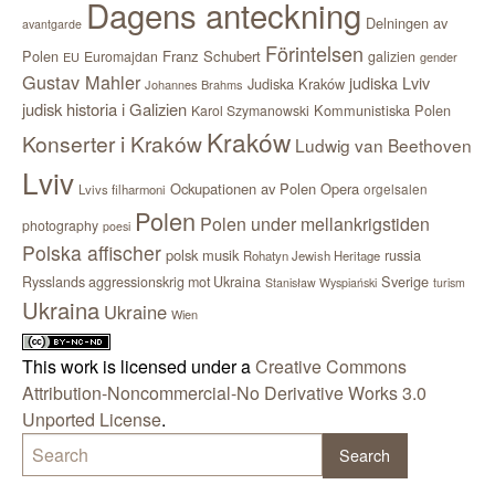
Dagens anteckning
Delningen av
avantgarde
Förintelsen
Polen
Franz Schubert
Euromajdan
galizien
EU
gender
Gustav Mahler
judiska Lviv
Judiska Kraków
Johannes Brahms
judisk historia i Galizien
Kommunistiska Polen
Karol Szymanowski
Kraków
Konserter i Kraków
Ludwig van Beethoven
Lviv
Ockupationen av Polen
Opera
orgelsalen
Lvivs filharmoni
Polen
Polen under mellankrigstiden
photography
poesi
Polska affischer
polsk musik
russia
Rohatyn Jewish Heritage
Sverige
Rysslands aggressionskrig mot Ukraina
Stanisław Wyspiański
turism
Ukraina
Ukraine
Wien
This work is licensed under a
Creative Commons
Attribution-Noncommercial-No Derivative Works 3.0
Unported License
.