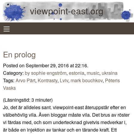
viewpoint-east.org
En prolog
Posted on September 29, 2016 at 22:16.
Category:
by sophie engström
,
estonia
,
music
,
ukraina
Tags:
Arvo Pärt
,
Kontrasty
,
Lviv
,
mark bouchkov
,
Pēteris
Vasks
(Läsningstid:
3
minuter)
Jo, det är alldeles sant. viewpoint-east återuppstår efter en
välbehövlig vila. Även bloggar måste vila. Det brus av röster
vi färdas med, och som undertecknad givetvis medverkar i,
är både en injektion av tankar och en tärande kraft. Ett