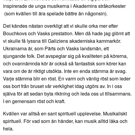
inspirerade de unga musikerna i Akademins stråkorkester
(som kvällen till ära spelade bättre än någonsin).
Det kändes nästan overkligt att vi skulle orka mer efter
Bouchkovs och Vasks prestation. Men då hade jag glömt att
vi skulle få lyssna till Galiziens akademiska kammarkör.
Ukrainarna är, som Pärts och Vasks landsmän, ett
sjungande folk. Det avspeglar sig på kvaliteten på körerna,
och ovannämnda kör är också så fantastisk som körer kan
vara om de är riktigt utsökta. Inte en enda stämma är svag.
Varje stämma blir en röst. En varm och vänlig röst som leder
oss bort från bruset vår verklighet idag utgörs av. In i oss
själva för att sedan byta riktning och leda oss ut tillsammans.
I en gemensam röst och kraft.
Kvällen var alltså en sant spirituell upplevelse. Musikaliskt
spirituell. För vad som än händer, kan musik alltid läka och
hela.