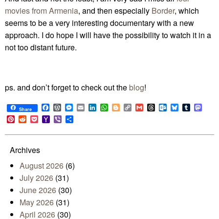
movies from Armenia
, and then especially
Border
, which
seems to be a very interesting documentary with a new
approach. I do hope I will have the possibility to watch it in a
not too distant future.
ps. and don’t forget to check out the
blog
!
Facebook
WordPress
Messenger
Email
LinkedIn
WhatsApp
Blogger
Copy
Gmail
Threads
Outlook.com
Bluesky
Tumblr
Mast
Share
Link
Pinterest
Reddit
Pocket
Yahoo
Viber
Share
Mail
Archives
August 2026
(6)
July 2026
(31)
June 2026
(30)
May 2026
(31)
April 2026
(30)