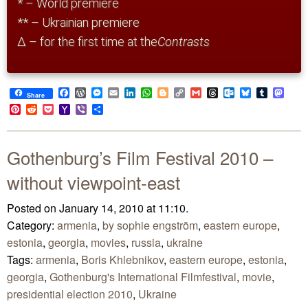
* – World premiere
** – Ukrainian premiere
Δ – for the first time at the
Contrasts
Facebook
WordPress
Messenger
Email
LinkedIn
WhatsApp
Blogger
Copy
Gmail
Threads
Outlook.com
Bluesky
Tumblr
Mast
Share
Link
Pinterest
Reddit
Pocket
Yahoo
Viber
Share
Mail
Gothenburg’s Film Festival 2010 –
without viewpoint-east
Posted on January 14, 2010 at 11:10.
Category:
armenia
,
by sophie engström
,
eastern europe
,
estonia
,
georgia
,
movies
,
russia
,
ukraine
Tags:
armenia
,
Boris Khlebnikov
,
eastern europe
,
estonia
,
georgia
,
Gothenburg's International Filmfestival
,
movie
,
presidential election 2010
,
Ukraine