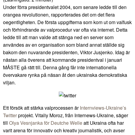
Under förra presidentvalet 2004, som senare ledde till den
orangea revolutionen, rapporterades det om det flera
oegentligheten. De första uppgifterna som kom ut om valfusk
och förhindrande av valprocedur var ofta via internet. Detta
ledde till att man valde att stänga ned en server som
användes av en organisation som bland annat ställde sig
bakom den nuvarande presidenten, Viktor Jusjenko. Idag är
nästan alla överens att kommande presidentval i januari
MÅSTE gå rätt till. Denna gång får inte internationella
övervakare rynka på näsan åt den ukrainska demokratiska
viljan.
Ett försök att stärka valprocessen är
Internviews-Ukraine’s
Twitter
projekt. Vitaliy Moroz, från Internews-Ukraine, säger
till
Olya Vesnjanka för Deutche Welle
att Ukraina ofta har
varit arena för innovativ och kreativ journalistik, och avser