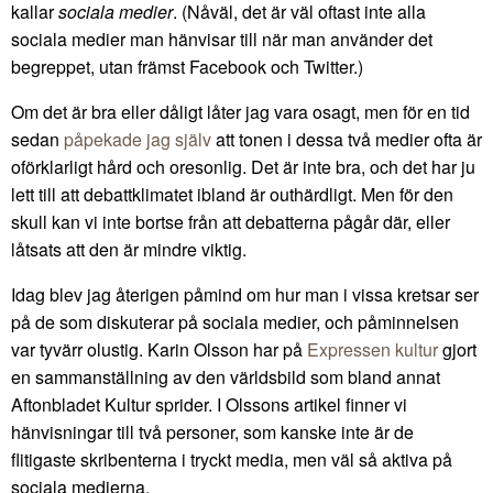
kallar
sociala medier
. (Nåväl, det är väl oftast inte alla
sociala medier man hänvisar till när man använder det
begreppet, utan främst Facebook och Twitter.)
Om det är bra eller dåligt låter jag vara osagt, men för en tid
sedan
påpekade jag själv
att tonen i dessa två medier ofta är
oförklarligt hård och oresonlig. Det är inte bra, och det har ju
lett till att debattklimatet ibland är outhärdligt. Men för den
skull kan vi inte bortse från att debatterna pågår där, eller
låtsats att den är mindre viktig.
Idag blev jag återigen påmind om hur man i vissa kretsar ser
på de som diskuterar på sociala medier, och påminnelsen
var tyvärr olustig. Karin Olsson har på
Expressen kultur
gjort
en sammanställning av den världsbild som bland annat
Aftonbladet Kultur sprider. I Olssons artikel finner vi
hänvisningar till två personer, som kanske inte är de
flitigaste skribenterna i tryckt media, men väl så aktiva på
sociala medierna.