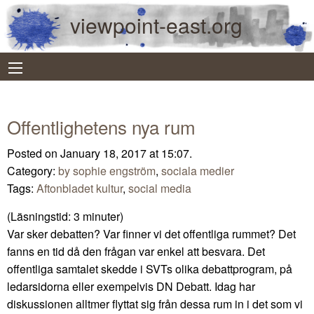
viewpoint-east.org
Offentlighetens nya rum
Posted on January 18, 2017 at 15:07.
Category:
by sophie engström
,
sociala medier
Tags:
Aftonbladet kultur
,
social media
(Läsningstid:
3
minuter)
Var sker debatten? Var finner vi det offentliga rummet? Det
fanns en tid då den frågan var enkel att besvara. Det
offentliga samtalet skedde i SVTs olika debattprogram, på
ledarsidorna eller exempelvis DN Debatt. Idag har
diskussionen alltmer flyttat sig från dessa rum in i det som vi