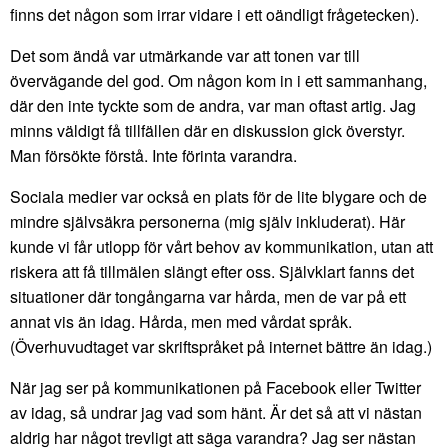
finns det någon som irrar vidare i ett oändligt frågetecken).
Det som ändå var utmärkande var att tonen var till
övervägande del god. Om någon kom in i ett sammanhang,
där den inte tyckte som de andra, var man oftast artig. Jag
minns väldigt få tillfällen där en diskussion gick överstyr.
Man försökte förstå. Inte förinta varandra.
Sociala medier var också en plats för de lite blygare och de
mindre självsäkra personerna (mig själv inkluderat). Här
kunde vi får utlopp för vårt behov av kommunikation, utan att
riskera att få tillmälen slängt efter oss. Självklart fanns det
situationer där tongångarna var hårda, men de var på ett
annat vis än idag. Hårda, men med vårdat språk.
(Överhuvudtaget var skriftspråket på internet bättre än idag.)
När jag ser på kommunikationen på Facebook eller Twitter
av idag, så undrar jag vad som hänt. Är det så att vi nästan
aldrig har något trevligt att säga varandra? Jag ser nästan