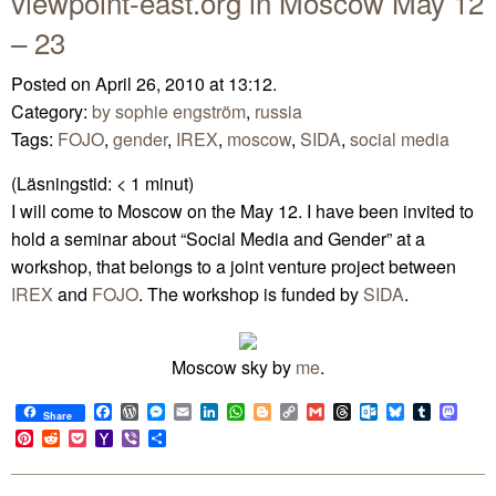
viewpoint-east.org in Moscow May 12
– 23
Posted on April 26, 2010 at 13:12.
Category:
by sophie engström
,
russia
Tags:
FOJO
,
gender
,
IREX
,
moscow
,
SIDA
,
social media
(Läsningstid:
< 1
minut)
I will come to Moscow on the May 12. I have been invited to
hold a seminar about “Social Media and Gender” at a
workshop, that belongs to a joint venture project between
IREX
and
FOJO
. The workshop is funded by
SIDA
.
Moscow sky by
me
.
Facebook
WordPress
Messenger
Email
LinkedIn
WhatsApp
Blogger
Copy
Gmail
Threads
Outlook.com
Bluesky
Tumblr
Mast
Share
Link
Pinterest
Reddit
Pocket
Yahoo
Viber
Share
Mail