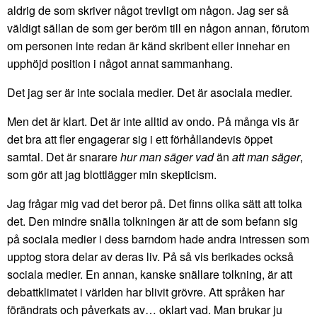
aldrig de som skriver något trevligt om någon. Jag ser så
väldigt sällan de som ger beröm till en någon annan, förutom
om personen inte redan är känd skribent eller innehar en
upphöjd position i något annat sammanhang.
Det jag ser är inte sociala medier. Det är asociala medier.
Men det är klart. Det är inte alltid av ondo. På många vis är
det bra att fler engagerar sig i ett förhållandevis öppet
samtal. Det är snarare
hur man säger vad
än
att man säger
,
som gör att jag blottlägger min skepticism.
Jag frågar mig vad det beror på. Det finns olika sätt att tolka
det. Den mindre snälla tolkningen är att de som befann sig
på sociala medier i dess barndom hade andra intressen som
upptog stora delar av deras liv. På så vis berikades också
sociala medier. En annan, kanske snällare tolkning, är att
debattklimatet i världen har blivit grövre. Att språken har
förändrats och påverkats av… oklart vad. Man brukar ju