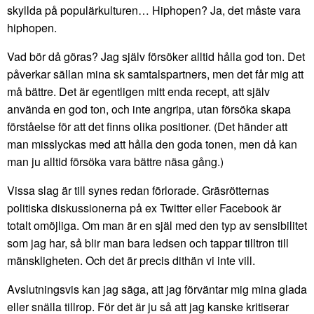
skyllda på populärkulturen… Hiphopen? Ja, det måste vara
hiphopen.
Vad bör då göras? Jag själv försöker alltid hålla god ton. Det
påverkar sällan mina sk samtalspartners, men det får mig att
må bättre. Det är egentligen mitt enda recept, att själv
använda en god ton, och inte angripa, utan försöka skapa
förståelse för att det finns olika positioner. (Det händer att
man misslyckas med att hålla den goda tonen, men då kan
man ju alltid försöka vara bättre näsa gång.)
Vissa slag är till synes redan förlorade. Gräsrötternas
politiska diskussionerna på ex Twitter eller Facebook är
totalt omöjliga. Om man är en själ med den typ av sensibilitet
som jag har, så blir man bara ledsen och tappar tilltron till
mänskligheten. Och det är precis dithän vi inte vill.
Avslutningsvis kan jag säga, att jag förväntar mig mina glada
eller snälla tillrop. För det är ju så att jag kanske kritiserar