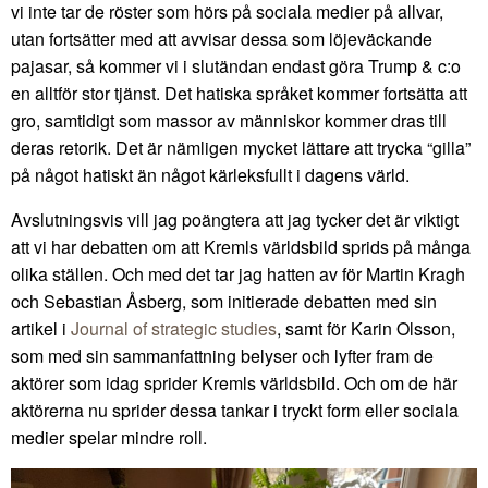
vi inte tar de röster som hörs på sociala medier på allvar,
utan fortsätter med att avvisar dessa som löjeväckande
pajasar, så kommer vi i slutändan endast göra Trump & c:o
en alltför stor tjänst. Det hatiska språket kommer fortsätta att
gro, samtidigt som massor av människor kommer dras till
deras retorik. Det är nämligen mycket lättare att trycka “gilla”
på något hatiskt än något kärleksfullt i dagens värld.
Avslutningsvis vill jag poängtera att jag tycker det är viktigt
att vi har debatten om att Kremls världsbild sprids på många
olika ställen. Och med det tar jag hatten av för Martin Kragh
och Sebastian Åsberg, som initierade debatten med sin
artikel i
Journal of strategic studies
, samt för Karin Olsson,
som med sin sammanfattning belyser och lyfter fram de
aktörer som idag sprider Kremls världsbild. Och om de här
aktörerna nu sprider dessa tankar i tryckt form eller sociala
medier spelar mindre roll.