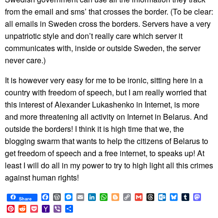
from the email and sms’ that crosses the border. (To be clear:
all emails in Sweden cross the borders. Servers have a very
unpatriotic style and don’t really care which server it
communicates with, inside or outside Sweden, the server
never care.)
It is however very easy for me to be ironic, sitting here in a
country with freedom of speech, but I am really worried that
this interest of Alexander Lukashenko in Internet, is more
and more threatening all activity on Internet in Belarus. And
outside the borders! I think it is high time that we, the
blogging swarm that wants to help the citizens of Belarus to
get freedom of speech and a free internet, to speaks up! At
least I will do all in my power to try to high light all this crimes
against human rights!
Facebook
WordPress
Messenger
Email
LinkedIn
WhatsApp
Blogger
Copy
Gmail
Threads
Outlook.com
Bluesky
Tumblr
Mast
Share
Link
Pinterest
Reddit
Pocket
Yahoo
Viber
Share
Mail