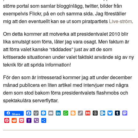
större portal som samlar blogginlägg, twitter, bilder från
exempelvis Flickr, på en och samma sida. Jag föreställer
mig att den eventuellt kan se ut som piratpartiets
Live-ström
.
Om detta kommer att motverka att presidentvalet 2010 blir
lika smutsigt som förra, låter jag vara osagt. Men faktum är
att förra valet kanske “räddades” just av att de som
kritiserade situationen under valet faktiskt använde sig av ny
teknik för att sprida information!
För den som är intresserad kommer jag att under december
månad publicera en liten artikel med intervjuer med några
dem som stod bakom förra presidentvalets flashmobs och
spektakulära serverflyttar.
Facebook
WordPress
Messenger
Email
LinkedIn
WhatsApp
Blogger
Copy
Gmail
Threads
Outlook.com
Bluesky
Tumblr
Mast
Share
Link
Pinterest
Reddit
Pocket
Yahoo
Viber
Share
Mail