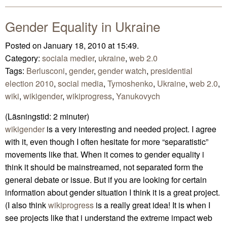
Gender Equality in Ukraine
Posted on January 18, 2010 at 15:49.
Category:
sociala medier
,
ukraine
,
web 2.0
Tags:
Berlusconi
,
gender
,
gender watch
,
presidential
election 2010
,
social media
,
Tymoshenko
,
Ukraine
,
web 2.0
,
wiki
,
wikigender
,
wikiprogress
,
Yanukovych
(Läsningstid:
2
minuter)
wikigender
is a very interesting and needed project. I agree
with it, even though I often hesitate for more “separatistic”
movements like that. When it comes to gender equality i
think it should be mainstreamed, not separated form the
general debate or issue. But if you are looking for certain
information about gender situation I think it is a great project.
(I also think
wikiprogress
is a really great idea! It is when I
see projects like that i understand the extreme impact web