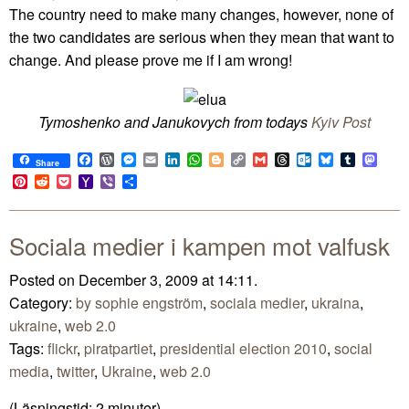
The country need to make many changes, however, none of
the two candidates are serious when they mean that want to
change. And please prove me if I am wrong!
Tymoshenko and Janukovych from todays
Kyiv Post
Facebook
WordPress
Messenger
Email
LinkedIn
WhatsApp
Blogger
Copy
Gmail
Threads
Outlook.com
Bluesky
Tumblr
Mast
Share
Link
Pinterest
Reddit
Pocket
Yahoo
Viber
Share
Mail
Sociala medier i kampen mot valfusk
Posted on December 3, 2009 at 14:11.
Category:
by sophie engström
,
sociala medier
,
ukraina
,
ukraine
,
web 2.0
Tags:
flickr
,
piratpartiet
,
presidential election 2010
,
social
media
,
twitter
,
Ukraine
,
web 2.0
(Läsningstid:
2
minuter)