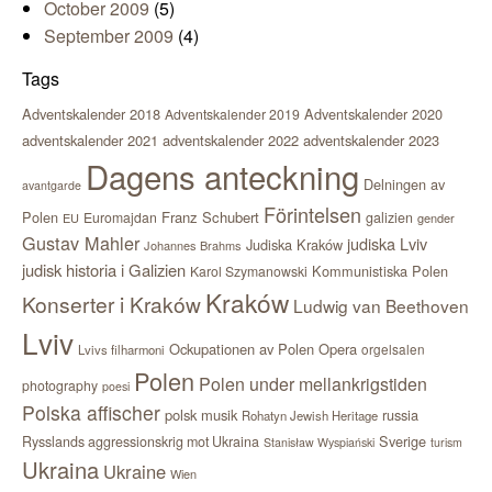
October 2009
(5)
September 2009
(4)
Tags
Adventskalender 2018
Adventskalender 2020
Adventskalender 2019
adventskalender 2021
adventskalender 2022
adventskalender 2023
Dagens anteckning
Delningen av
avantgarde
Förintelsen
Polen
Franz Schubert
Euromajdan
galizien
EU
gender
Gustav Mahler
judiska Lviv
Judiska Kraków
Johannes Brahms
judisk historia i Galizien
Kommunistiska Polen
Karol Szymanowski
Kraków
Konserter i Kraków
Ludwig van Beethoven
Lviv
Ockupationen av Polen
Opera
orgelsalen
Lvivs filharmoni
Polen
Polen under mellankrigstiden
photography
poesi
Polska affischer
polsk musik
russia
Rohatyn Jewish Heritage
Sverige
Rysslands aggressionskrig mot Ukraina
Stanisław Wyspiański
turism
Ukraina
Ukraine
Wien