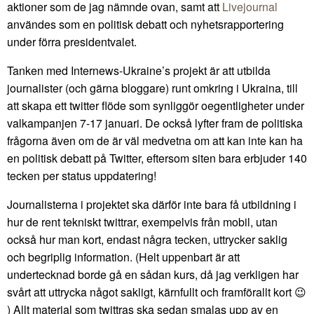
aktioner som de jag nämnde ovan, samt att
Livejournal
användes som en politisk debatt och nyhetsrapportering
under förra presidentvalet.
Tanken med Internews-Ukraine’s projekt är att utbilda
journalister (och gärna bloggare) runt omkring i Ukraina, till
att skapa ett twitter flöde som synliggör oegentligheter under
valkampanjen 7-17 januari. De också lyfter fram de politiska
frågorna även om de är väl medvetna om att kan inte kan ha
en politisk debatt på Twitter, eftersom siten bara erbjuder 140
tecken per status uppdatering!
Journalisterna i projektet ska därför inte bara få utbildning i
hur de rent tekniskt twittrar, exempelvis från mobil, utan
också hur man kort, endast några tecken, uttrycker saklig
och begriplig information. (Helt uppenbart är att
undertecknad borde gå en sådan kurs, då jag verkligen har
svårt att uttrycka något sakligt, kärnfullt och framförallt kort 😉
) Allt material som twittras ska sedan smalas upp av en