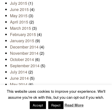
July 2015
(1)
June 2015
(4)
May 2015
(3)
April 2015
(2)
March 2015
(3)
February 2015
(4)
January 2015
(9)
December 2014
(4)
November 2014
(2)
October 2014
(6)
September 2014
(5)
July 2014
(2)
June 2014
(5)
May 2014
(6)
April 2014
(3)
This website uses cookies to improve your experience. We'll
March 2014
(2)
assume you're ok with this, but you can opt-out if you wish.
February 2014
(3)
Read More
Accept
Reject
January 2014
(8)