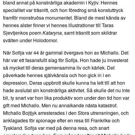
bland annat på konstnärliga akademin i Kyjiv. Hennes
specialitet var träsnitt, och hon föredrog små konstuttryck
framför monstruösa monumentet. Bland de mest kända av
hennes alster finner vi hennes illustrationer till Taras
Sjevtjenkos poem
Kataryna
, samt träsnitt som skildrar
svälten under Holodomor.
När Sofija var 44 år gammal övergavs hon av Michailo. Det
här var ett fasansfullt slag för Sofija. Hon hade ju investerat
så mycket till deras gemensamma liv och kärlek. Det
påverkade hennes självkänsla och hon gick in i en
depression. Deras uppbrott skulle kunna ha lett till att hon
hade avslutat sin konstnärliga aktivitet. Så skulle det nu inte
bli, ty snart var hon lika produktiv som under den tid hon var
gift med Michailo. Men nu annalkande nästa katastrof.
Michailo Bojtjyk arresterades i den Stora utrensningen, och
anklagades för spionage efter en resa till Frankrike och
Tyskland. Sofija var med på denna resa, och snart