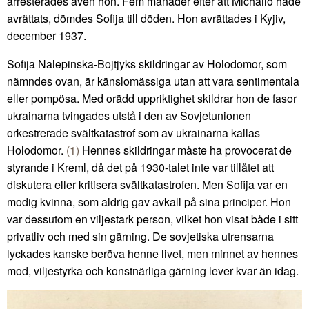
arresterades även hon. Fem månader efter att Michailo hade
avrättats, dömdes Sofija till döden. Hon avrättades i Kyjiv,
december 1937.
Sofija Nalepinska-Bojtjyks skildringar av Holodomor, som
nämndes ovan, är känslomässiga utan att vara sentimentala
eller pompösa. Med orädd uppriktighet skildrar hon de fasor
ukrainarna tvingades utstå i den av Sovjetunionen
orkestrerade svältkatastrof som av ukrainarna kallas
Holodomor.
(1)
Hennes skildringar måste ha provocerat de
styrande i Kreml, då det på 1930-talet inte var tillåtet att
diskutera eller kritisera svältkatastrofen. Men Sofija var en
modig kvinna, som aldrig gav avkall på sina principer. Hon
var dessutom en viljestark person, vilket hon visat både i sitt
privatliv och med sin gärning. De sovjetiska utrensarna
lyckades kanske beröva henne livet, men minnet av hennes
mod, viljestyrka och konstnärliga gärning lever kvar än idag.