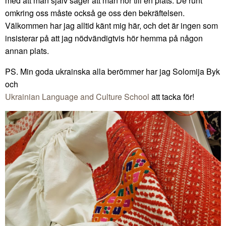
med att man själv säger att man hör till en plats. De runt
omkring oss måste också ge oss den bekräftelsen.
Välkommen har jag alltid känt mig här, och det är ingen som
insisterar på att jag nödvändigtvis hör hemma på någon
annan plats.
PS. Min goda ukrainska alla berömmer har jag Solomija Byk
och
Ukrainian Language and Culture School
att tacka för!