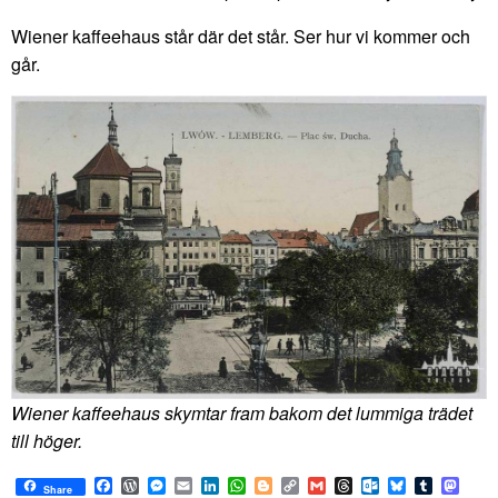
Wiener kaffeehaus står där det står. Ser hur vi kommer och
går.
Wiener kaffeehaus skymtar fram bakom det lummiga trädet
till höger.
Facebook
WordPress
Messenger
Email
LinkedIn
WhatsApp
Blogger
Copy
Gmail
Threads
Outlook.com
Bluesky
Tumblr
Mast
Share