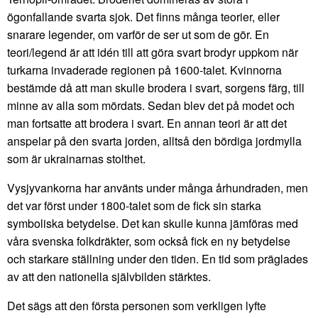
ögonfallande svarta sjok. Det finns många teorier, eller
snarare legender, om varför de ser ut som de gör. En
teori/legend är att idén till att göra svart brodyr uppkom när
turkarna invaderade regionen på 1600-talet. Kvinnorna
bestämde då att man skulle brodera i svart, sorgens färg, till
minne av alla som mördats. Sedan blev det på modet och
man fortsatte att brodera i svart. En annan teori är att det
anspelar på den svarta jorden, alltså den bördiga jordmylla
som är ukrainarnas stolthet.
Vysjyvankorna har använts under många århundraden, men
det var först under 1800-talet som de fick sin starka
symboliska betydelse. Det kan skulle kunna jämföras med
våra svenska folkdräkter, som också fick en ny betydelse
och starkare ställning under den tiden. En tid som präglades
av att den nationella självbilden stärktes.
Det sägs att den första personen som verkligen lyfte