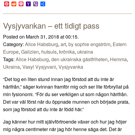
Link
Pinterest
Reddit
Pocket
Yahoo
Viber
Share
Mail
Vysjyvankan – ett tidigt pass
Posted on March 31, 2018 at 00:15.
Category:
Alice Habsburg
,
art
,
by sophie engström
,
Estern
Europe
,
Galizien
,
hutsuls
,
krönika
,
ukraina
Tags:
Alice Habsburg
,
den ukrainska gästfriheten
,
Hemma
,
Ukraina
,
Vasyl Vysjyvani
,
Vysjyvanka
“Det tog en liten stund innan jag förstod att du inte är
härifrån,” säger kvinnan framför mig och ser lite förbryllat på
min fysionomi. “För du ser verkligen ut som någon härifrån.
Det var väl först när du öppnade munnen och började prata,
som jag förstod att du inte är född här.”
Jag känner hur mitt självförtroende växer och hur jag höjer
mig några centimeter när jag hör henne säga det. Det är