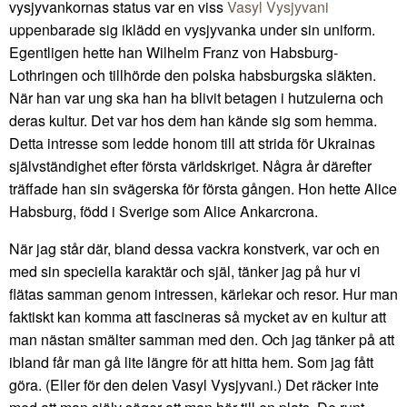
vysjyvankornas status var en viss
Vasyl Vysjyvani
uppenbarade sig iklädd en vysjyvanka under sin uniform.
Egentligen hette han Wilhelm Franz von Habsburg-
Lothringen och tillhörde den polska habsburgska släkten.
När han var ung ska han ha blivit betagen i hutzulerna och
deras kultur. Det var hos dem han kände sig som hemma.
Detta intresse som ledde honom till att strida för Ukrainas
självständighet efter första världskriget. Några år därefter
träffade han sin svägerska för första gången. Hon hette Alice
Habsburg, född i Sverige som Alice Ankarcrona.
När jag står där, bland dessa vackra konstverk, var och en
med sin speciella karaktär och själ, tänker jag på hur vi
flätas samman genom intressen, kärlekar och resor. Hur man
faktiskt kan komma att fascineras så mycket av en kultur att
man nästan smälter samman med den. Och jag tänker på att
ibland får man gå lite längre för att hitta hem. Som jag fått
göra. (Eller för den delen Vasyl Vysjyvani.) Det räcker inte