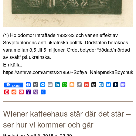
(1) Holodomor inträffade 1932-33 och var en effekt av
Sovjetunionens anti-ukrainska politik. Dödstalen beräknas
vara mellan 3,5 till 5 miljoner. Ordet betyder “dödad/mördad
av svält” på ukrainska.
En källa:
https://arthive.com/artists/31850~Sofiya_NalepinskaBoychuk
Facebook
WordPress
Messenger
Email
LinkedIn
WhatsApp
Blogger
Copy
Gmail
Threads
Outlook.com
Bluesky
Tumblr
Mast
Share
Link
Pinterest
Reddit
Pocket
Yahoo
Viber
Share
Mail
Wiener kaffeehaus står där det står –
ser hur vi kommer och går
Posted on April 8, 2018 at 23:39.