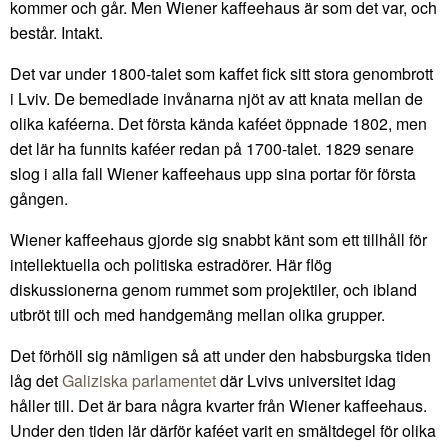
kommer och går. Men Wiener kaffeehaus är som det var, och
består. Intakt.
Det var under 1800-talet som kaffet fick sitt stora genombrott
i Lviv. De bemedlade invånarna njöt av att knata mellan de
olika kaféerna. Det första kända kaféet öppnade 1802, men
det lär ha funnits kaféer redan på 1700-talet. 1829 senare
slog i alla fall Wiener kaffeehaus upp sina portar för första
gången.
Wiener kaffeehaus gjorde sig snabbt känt som ett tillhåll för
intellektuella och politiska estradörer. Här flög
diskussionerna genom rummet som projektiler, och ibland
utbröt till och med handgemäng mellan olika grupper.
Det förhöll sig nämligen så att under den habsburgska tiden
låg det
Galiziska parlamentet
där Lvivs universitet idag
håller till. Det är bara några kvarter från Wiener kaffeehaus.
Under den tiden lär därför kaféet varit en smältdegel för olika