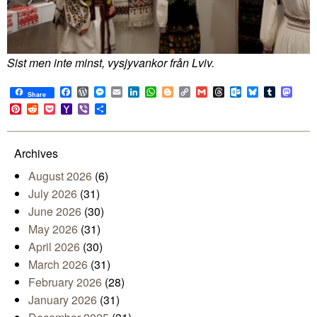
Sist men inte minst, vysjyvankor från Lviv.
Facebook
WordPress
Messenger
Email
LinkedIn
WhatsApp
Blogger
Copy
Gmail
Threads
Outlook.com
Bluesky
Tumblr
Mast
Share
Link
Pinterest
Reddit
Pocket
Yahoo
Viber
Share
Mail
Archives
August 2026
(6)
July 2026
(31)
June 2026
(30)
May 2026
(31)
April 2026
(30)
March 2026
(31)
February 2026
(28)
January 2026
(31)