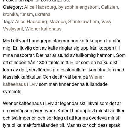
Category:
Alice Habsburg
,
by sophie engström
,
Galizien
,
krönika
,
turism
,
ukraina
Tags:
Alice Habsburg
,
Mazepa
,
Stanisław Lem
,
Vasyl
Vysjyvani
,
Wiener kaffehaus
Med ett vant handgrepp placerar hon kaffekoppen framför
mig. En ljuvlig doft av kaffe ringlar sig upp från koppen till
mina näsborrar. Det här är stund av fullkomlig harmoni. Som
ett stilleben från 1800-talets mitt. Eller som en haiku-dikt i
form av doft, servitörens professionalism i kombination med
klassisk kafékultur. Och det är väl bara på
Wiener
kaffeehaus i Lviv
som man finner denna fulländade
symmetri.
Wiener kaffeehaus i Lviv är legendariskt, likväl som det är
en överlägsen överlevare. Kaféet har upplevt minst två riken
och två imperier, och ser idag ut att kunna överleva minst
fyra olika maktförhållanden till. Människor och dess språk