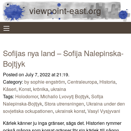
viewpoint-east.org
Sofijas nya land – Sofija Nalepinska-
Bojtjyk
Posted on July 7, 2022 at 21:19.
Category:
by sophie engström
,
Centraleuropa
,
Historia
,
Kåseri
,
Konst
,
krönika
,
ukraina
Tags:
Holodomor
,
Michailo Lvovytj Bojtjyk
,
Sofija
Nalepinska-Bojtjyk
,
Stora utrensningen
,
Ukraina under den
sovjetiska ockupationen
,
ukrainsk konst
,
Vasyl Vysjyvani
Kärlek känner ju inga gränser, sägs det. Historien rymmer
också många som korsat gränser för sin kärlek till någon.