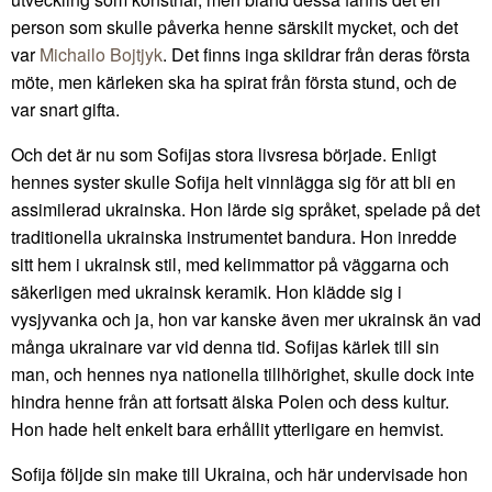
person som skulle påverka henne särskilt mycket, och det
var
Michailo Bojtjyk
. Det finns inga skildrar från deras första
möte, men kärleken ska ha spirat från första stund, och de
var snart gifta.
Och det är nu som Sofijas stora livsresa började. Enligt
hennes syster skulle Sofija helt vinnlägga sig för att bli en
assimilerad ukrainska. Hon lärde sig språket, spelade på det
traditionella ukrainska instrumentet bandura. Hon inredde
sitt hem i ukrainsk stil, med kelimmattor på väggarna och
säkerligen med ukrainsk keramik. Hon klädde sig i
vysjyvanka och ja, hon var kanske även mer ukrainsk än vad
många ukrainare var vid denna tid. Sofijas kärlek till sin
man, och hennes nya nationella tillhörighet, skulle dock inte
hindra henne från att fortsatt älska Polen och dess kultur.
Hon hade helt enkelt bara erhållit ytterligare en hemvist.
Sofija följde sin make till Ukraina, och här undervisade hon