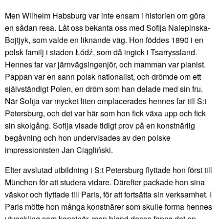
Men Wilhelm Habsburg var inte ensam i historien om göra
en sådan resa. Låt oss bekanta oss med Sofija Nalepinska-
Bojtjyk, som valde en liknande väg. Hon föddes 1890 i en
polsk familj i staden Łódź, som då ingick i Tsarryssland.
Hennes far var järnvägsingenjör, och mamman var pianist.
Pappan var en sann polsk nationalist, och drömde om ett
självständigt Polen, en dröm som han delade med sin fru.
När Sofija var mycket liten omplacerades hennes far till S:t
Petersburg, och det var här som hon fick växa upp och fick
sin skolgång. Sofija visade tidigt prov på en konstnärlig
begåvning och hon undervisades av den polske
impressionisten Jan Ciągliński.
Efter avslutad utbildning i S:t Petersburg flyttade hon först till
München för att studera vidare. Därefter packade hon sina
väskor och flyttade till Paris, för att fortsätta sin verksamhet. I
Paris mötte hon många konstnärer som skulle forma hennes
utveckling som konstnär, men bland dessa fanns det en