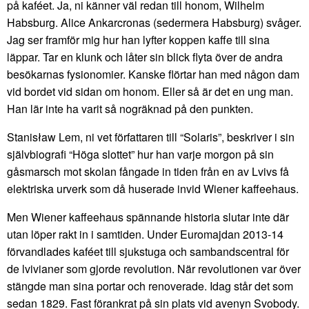
på kaféet. Ja, ni känner väl redan till honom, Wilhelm
Habsburg. Alice Ankarcronas (sedermera Habsburg) svåger.
Jag ser framför mig hur han lyfter koppen kaffe till sina
läppar. Tar en klunk och låter sin blick flyta över de andra
besökarnas fysionomier. Kanske flörtar han med någon dam
vid bordet vid sidan om honom. Eller så är det en ung man.
Han lär inte ha varit så nogräknad på den punkten.
Stanisław Lem, ni vet författaren till “Solaris”, beskriver i sin
självbiografi “Höga slottet” hur han varje morgon på sin
gåsmarsch mot skolan fångade in tiden från en av Lvivs få
elektriska urverk som då huserade invid Wiener kaffeehaus.
Men Wiener kaffeehaus spännande historia slutar inte där
utan löper rakt in i samtiden. Under Euromajdan 2013-14
förvandlades kaféet till sjukstuga och sambandscentral för
de lvivianer som gjorde revolution. När revolutionen var över
stängde man sina portar och renoverade. Idag står det som
sedan 1829. Fast förankrat på sin plats vid avenyn Svobody.