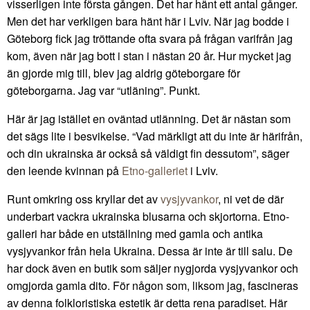
visserligen inte första gången. Det har hänt ett antal gånger.
Men det har verkligen bara hänt här i Lviv. När jag bodde i
Göteborg fick jag tröttande ofta svara på frågan varifrån jag
kom, även när jag bott i stan i nästan 20 år. Hur mycket jag
än gjorde mig till, blev jag aldrig göteborgare för
göteborgarna. Jag var “utläning”. Punkt.
Här är jag istället en oväntad utlänning. Det är nästan som
det sägs lite i besvikelse. “Vad märkligt att du inte är härifrån,
och din ukrainska är också så väldigt fin dessutom”, säger
den leende kvinnan på
Etno-galleriet
i Lviv.
Runt omkring oss kryllar det av
vysjyvankor
, ni vet de där
underbart vackra ukrainska blusarna och skjortorna. Etno-
galleri har både en utställning med gamla och antika
vysjyvankor från hela Ukraina. Dessa är inte är till salu. De
har dock även en butik som säljer nygjorda vysjyvankor och
omgjorda gamla dito. För någon som, liksom jag, fascineras
av denna folkloristiska estetik är detta rena paradiset. Här