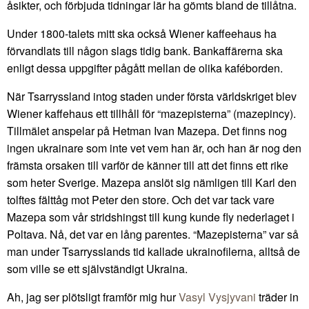
åsikter, och förbjuda tidningar lär ha gömts bland de tillåtna.
Under 1800-talets mitt ska också Wiener kaffeehaus ha
förvandlats till någon slags tidig bank. Bankaffärerna ska
enligt dessa uppgifter pågått mellan de olika kaféborden.
När Tsarryssland intog staden under första världskriget blev
Wiener kaffehaus ett tillhåll för “mazepisterna” (mazepincy).
Tillmälet anspelar på Hetman Ivan Mazepa. Det finns nog
ingen ukrainare som inte vet vem han är, och han är nog den
främsta orsaken till varför de känner till att det finns ett rike
som heter Sverige. Mazepa anslöt sig nämligen till Karl den
tolftes fälttåg mot Peter den store. Och det var tack vare
Mazepa som vår stridshingst till kung kunde fly nederlaget i
Poltava. Nå, det var en lång parentes. “Mazepisterna” var så
man under Tsarrysslands tid kallade ukrainofilerna, alltså de
som ville se ett självständigt Ukraina.
Ah, jag ser plötsligt framför mig hur
Vasyl Vysjyvani
träder in