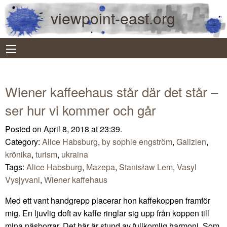
viewpoint-east.org
Wiener kaffeehaus står där det står –
ser hur vi kommer och går
Posted on April 8, 2018 at 23:39.
Category:
Alice Habsburg
,
by sophie engström
,
Galizien
,
krönika
,
turism
,
ukraina
Tags:
Alice Habsburg
,
Mazepa
,
Stanisław Lem
,
Vasyl
Vysjyvani
,
Wiener kaffehaus
Med ett vant handgrepp placerar hon kaffekoppen framför
mig. En ljuvlig doft av kaffe ringlar sig upp från koppen till
mina näsborrar. Det här är stund av fullkomlig harmoni. Som