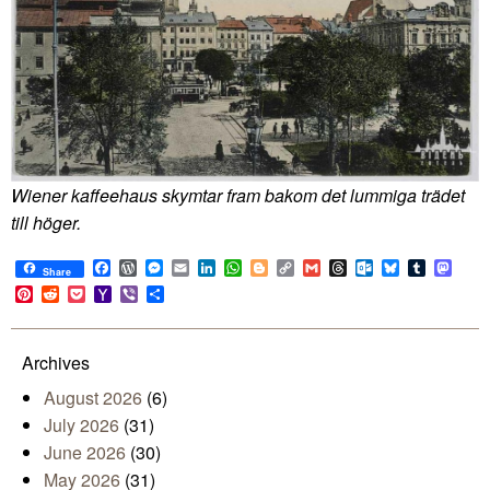
Wiener kaffeehaus skymtar fram bakom det lummiga trädet
till höger.
Facebook
WordPress
Messenger
Email
LinkedIn
WhatsApp
Blogger
Copy
Gmail
Threads
Outlook.com
Bluesky
Tumblr
Mast
Share
Link
Pinterest
Reddit
Pocket
Yahoo
Viber
Share
Mail
Archives
August 2026
(6)
July 2026
(31)
June 2026
(30)
May 2026
(31)