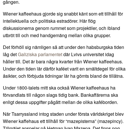
gången.
Wiener kaffeehaus gjorde sig snabbt känt som ett tillhåll för
intellektuella och politiska estradörer. Här flög
diskussionerna genom rummet som projektiler, och ibland
utbröt till och med handgemäng mellan olika grupper.
Det förhöll sig nämligen så att under den habsburgska tiden
låg det
Galiziska parlamentet
där Lvivs universitet idag
håller till. Det är bara några kvarter från Wiener kaffeehaus.
Under den tiden lär därför kaféet varit en smältdegel för olika
åsikter, och förbjuda tidningar lär ha gömts bland de tillåtna.
Under 1800-talets mitt ska också Wiener kaffeehaus ha
förvandlats till någon slags tidig bank. Bankaffärerna ska
enligt dessa uppgifter pågått mellan de olika kaféborden.
När Tsarryssland intog staden under första världskriget blev
Wiener kaffehaus ett tillhåll för “mazepisterna” (mazepincy).
Tillmälet anspelar på Hetman Ivan Mazepa. Det finns nog