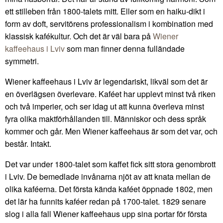
ett stilleben från 1800-talets mitt. Eller som en haiku-dikt i
form av doft, servitörens professionalism i kombination med
klassisk kafékultur. Och det är väl bara på
Wiener
kaffeehaus i Lviv
som man finner denna fulländade
symmetri.
Wiener kaffeehaus i Lviv är legendariskt, likväl som det är
en överlägsen överlevare. Kaféet har upplevt minst två riken
och två imperier, och ser idag ut att kunna överleva minst
fyra olika maktförhållanden till. Människor och dess språk
kommer och går. Men Wiener kaffeehaus är som det var, och
består. Intakt.
Det var under 1800-talet som kaffet fick sitt stora genombrott
i Lviv. De bemedlade invånarna njöt av att knata mellan de
olika kaféerna. Det första kända kaféet öppnade 1802, men
det lär ha funnits kaféer redan på 1700-talet. 1829 senare
slog i alla fall Wiener kaffeehaus upp sina portar för första