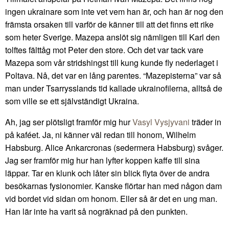
ingen ukrainare som inte vet vem han är, och han är nog den
främsta orsaken till varför de känner till att det finns ett rike
som heter Sverige. Mazepa anslöt sig nämligen till Karl den
tolftes fälttåg mot Peter den store. Och det var tack vare
Mazepa som vår stridshingst till kung kunde fly nederlaget i
Poltava. Nå, det var en lång parentes. “Mazepisterna” var så
man under Tsarrysslands tid kallade ukrainofilerna, alltså de
som ville se ett självständigt Ukraina.
Ah, jag ser plötsligt framför mig hur
Vasyl Vysjyvani
träder in
på kaféet. Ja, ni känner väl redan till honom, Wilhelm
Habsburg. Alice Ankarcronas (sedermera Habsburg) svåger.
Jag ser framför mig hur han lyfter koppen kaffe till sina
läppar. Tar en klunk och låter sin blick flyta över de andra
besökarnas fysionomier. Kanske flörtar han med någon dam
vid bordet vid sidan om honom. Eller så är det en ung man.
Han lär inte ha varit så nogräknad på den punkten.