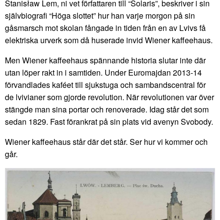
Stanisław Lem, ni vet författaren till “Solaris”, beskriver i sin
självbiografi “Höga slottet” hur han varje morgon på sin
gåsmarsch mot skolan fångade in tiden från en av Lvivs få
elektriska urverk som då huserade invid Wiener kaffeehaus.
Men Wiener kaffeehaus spännande historia slutar inte där
utan löper rakt in i samtiden. Under Euromajdan 2013-14
förvandlades kaféet till sjukstuga och sambandscentral för
de lvivianer som gjorde revolution. När revolutionen var över
stängde man sina portar och renoverade. Idag står det som
sedan 1829. Fast förankrat på sin plats vid avenyn Svobody.
Wiener kaffeehaus står där det står. Ser hur vi kommer och
går.