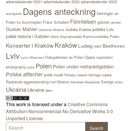
adventskalender 2021
adventskalender 2022
adventskalender 2023
Dagens anteckning
Delningen av
avantgarde
Förintelsen
Polen
Franz Schubert
Euromajdan
galizien
EU
gender
Gustav Mahler
judiska Lviv
Judiska Kraków
Johannes Brahms
judisk historia i Galizien
Kommunistiska Polen
Karol Szymanowski
Kraków
Konserter i Kraków
Ludwig van Beethoven
Lviv
Ockupationen av Polen
Opera
orgelsalen
Lvivs filharmoni
Polen
Polen under mellankrigstiden
photography
poesi
Polska affischer
polsk musik
russia
Rohatyn Jewish Heritage
Sverige
Rysslands aggressionskrig mot Ukraina
Stanisław Wyspiański
turism
Ukraina
Ukraine
Wien
This work is licensed under a
Creative Commons
Attribution-Noncommercial-No Derivative Works 3.0
Unported License
.