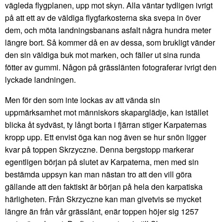
vägleda flygplanen, upp mot skyn. Alla väntar tydligen ivrigt
på att ett av de väldiga flygfarkosterna ska svepa in över
dem, och möta landningsbanans asfalt några hundra meter
längre bort. Så kommer då en av dessa, som brukligt vänder
den sin väldiga buk mot marken, och fäller ut sina runda
fötter av gummi. Någon på grässlänten fotograferar ivrigt den
lyckade landningen.
Men för den som inte lockas av att vända sin
uppmärksamhet mot människors skaparglädje, kan istället
blicka åt sydväst, ty långt borta i fjärran stiger Karpaternas
kropp upp. Ett envist öga kan nog även se hur snön ligger
kvar på toppen Skrzyczne. Denna bergstopp markerar
egentligen början på slutet av Karpaterna, men med sin
bestämda uppsyn kan man nästan tro att den vill göra
gällande att den faktiskt är början på hela den karpatiska
härligheten. Från Skrzyczne kan man givetvis se mycket
längre än från vår grässlänt, enär toppen höjer sig 1257