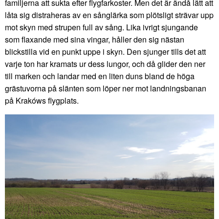
familjerna att sukta efter flygfarkoster. Men det är ändå lätt att
låta sig distraheras av en sånglärka som plötsligt strävar upp
mot skyn med strupen full av sång. Lika ivrigt sjungande
som flaxande med sina vingar, håller den sig nästan
blickstilla vid en punkt uppe i skyn. Den sjunger tills det att
varje ton har kramats ur dess lungor, och då glider den ner
till marken och landar med en liten duns bland de höga
grästuvorna på slänten som löper ner mot landningsbanan
på Krakóws flygplats.