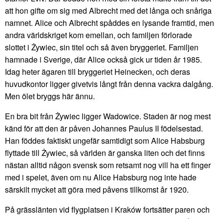
att hon gifte om sig med Albrecht med det långa och snåriga
namnet. Alice och Albrecht spåddes en lysande framtid, men
andra världskriget kom emellan, och familjen förlorade
slottet i Żywiec, sin titel och så även bryggeriet. Familjen
hamnade i Sverige, där Alice också gick ur tiden år 1985.
Idag heter ägaren till bryggeriet Heinecken, och deras
huvudkontor ligger givetvis långt från denna vackra dalgång.
Men ölet bryggs här ännu.
En bra bit från Żywiec ligger Wadowice. Staden är nog mest
känd för att den är påven Johannes Paulus II födelsestad.
Han föddes faktiskt ungefär samtidigt som Alice Habsburg
flyttade till Żywiec, så världen är ganska liten och det finns
nästan alltid någon svensk som retsamt nog vill ha ett finger
med i spelet, även om nu Alice Habsburg nog inte hade
särskilt mycket att göra med påvens tillkomst år 1920.
På grässlänten vid flygplatsen i Kraków fortsätter paren och