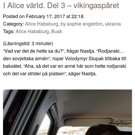
I Alice värld. Del 3 – vikingaspåret
Posted on February 17, 2017 at 22:18.
Category:
Alice Habsburg
,
by sophie engström
,
ukraina
Tags:
Alice Habsburg
,
Busk
(Läsningstid:
3
minuter)
“Vad var det de hette sa du?”, frågar Nastja. “Rodjanski…
den sovjetiska armén”, ropar Volodymyr Stupak tillbaka till
baksätet. “Aha, så det var en armé här som hette rodjanski
och det var strider på platsen”, säger Nastja.