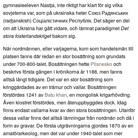
gymnasieeleven Nastja, inte riktigt har klart för sig vilka
sovjeterna var, som på ukrainska heter Союз Радянських
(radjanskish) Соціалістичних Республік. Det säger en del
om att Ukraina har gått vidare, och lämnat paradigmet
Det
stora fosterlandskriget
bakom sig.
När nordmännen, eller varjagerna, kom som handelsmän till
platsen fanns där redan en stor bosättning som grundats
under 700-800-talet. Bosättningen hette
Plisnesko
och
beskrivs första gången i krönikorna år 1188, men fanns
alltså långt tidigare. Det var en stor bosättning som
kringgärdades av en trämur och vallar. Bosättningen
förstördes 1241 av
Batu khan
, en mongolisk krigarhövding.
Även klostret förstördes, men återuppbyggdes dock. Idag
finns endast vallarna kvar av den stora bosättningen. Utanför
dessa vallar finns det alltså lämningar från nordmän och då i
form av gravar. De första utgrävningarna gjordes 1870 av en
amatörarkeolog, men det var under 1940-talet som mer