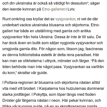
och din ukrainska är också så väldigt fin dessutom”, säger
den leende kvinnan på
Etno-galleriet
i Lviv.
Runt omkring oss kryllar det av
vysjyvankor
, ni vet de där
underbart vackra ukrainska blusarna och skjortorna. Etno-
galleri har både en utställning med gamla och antika
vysjyvankor från hela Ukraina. Dessa är inte är till salu. De
har dock även en butik som säljer nygjorda vysjyvankor och
omgjorda gamla dito. För någon som, liksom jag, fascineras
av denna folkloristiska estetik är detta rena paradiset. Här
kan man se olikheterna i uttryck, mönster och färger. “På den
tiden behövde man inte något pass. Vysjyvankan sa varifrån
du kom,” skrattar vår guide.
I Poltava-regionen är blusarna och skjortorna nästan alltid
vita med vitt broderi. I Karpaterna hos hutzulernas dominerar
starka jordfärger. I Pokyttja, som löper längs med floden
Dnister går färgerna nästan i neon. Här pekar kvinnan, och
tillika vår kunniga guide, på en av skjortkragarnas insida.