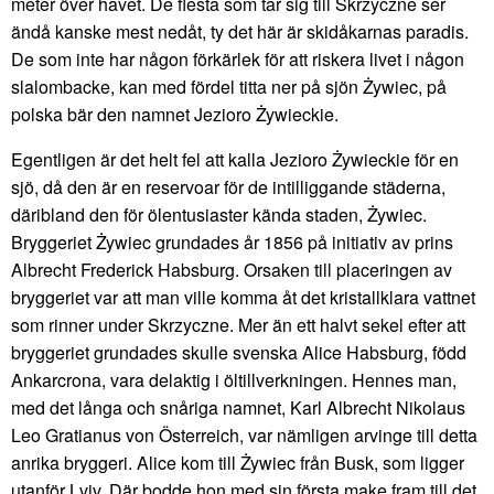
meter över havet. De flesta som tar sig till Skrzyczne ser
ändå kanske mest nedåt, ty det här är skidåkarnas paradis.
De som inte har någon förkärlek för att riskera livet i någon
slalombacke, kan med fördel titta ner på sjön Żywiec, på
polska bär den namnet Jezioro Żywieckie.
Egentligen är det helt fel att kalla Jezioro Żywieckie för en
sjö, då den är en reservoar för de intilliggande städerna,
däribland den för ölentusiaster kända staden, Żywiec.
Bryggeriet Żywiec grundades år 1856 på initiativ av prins
Albrecht Frederick Habsburg. Orsaken till placeringen av
bryggeriet var att man ville komma åt det kristallklara vattnet
som rinner under Skrzyczne. Mer än ett halvt sekel efter att
bryggeriet grundades skulle svenska Alice Habsburg, född
Ankarcrona, vara delaktig i öltillverkningen. Hennes man,
med det långa och snåriga namnet, Karl Albrecht Nikolaus
Leo Gratianus von Österreich, var nämligen arvinge till detta
anrika bryggeri. Alice kom till Żywiec från Busk, som ligger
utanför Lviv. Där bodde hon med sin första make fram till det