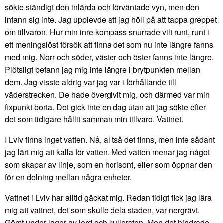
sökte ständigt den inlärda och förväntade vyn, men den
infann sig inte. Jag upplevde att jag höll på att tappa greppet
om tillvaron. Hur min inre kompass snurrade vilt runt, runt i
ett meningslöst försök att finna det som nu inte längre fanns
med mig. Norr och söder, väster och öster fanns inte längre.
Plötsligt befann jag mig inte längre i brytpunkten mellan
dem. Jag visste aldrig var jag var i förhållande till
väderstrecken. De hade övergivit mig, och därmed var min
fixpunkt borta. Det gick inte en dag utan att jag sökte efter
det som tidigare hållit samman min tillvaro. Vattnet.
I Lviv finns inget vatten. Nå, alltså det finns, men inte sådant
jag lärt mig att kalla för vatten. Med vatten menar jag något
som skapar av linje, som en horisont, eller som öppnar den
för en delning mellan några enheter.
Vattnet i Lviv har alltid gäckat mig. Redan tidigt fick jag lära
mig att vattnet, det som skulle dela staden, var nergrävt.
Gömt under lager av jord och kullersten. Men det hindrade