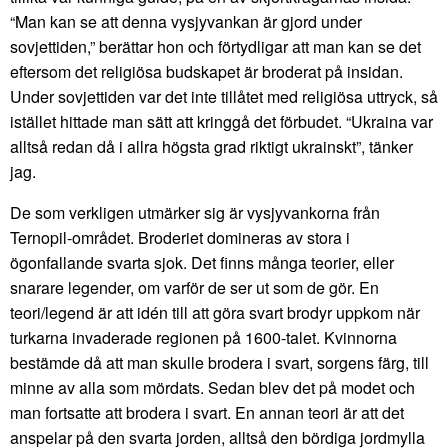
“Man kan se att denna vysjyvankan är gjord under
sovjettiden,” berättar hon och förtydligar att man kan se det
eftersom det religiösa budskapet är broderat på insidan.
Under sovjettiden var det inte tillåtet med religiösa uttryck, så
istället hittade man sätt att kringgå det förbudet. “Ukraina var
alltså redan då i allra högsta grad riktigt ukrainskt”, tänker
jag.
De som verkligen utmärker sig är vysjyvankorna från
Ternopil-området. Broderiet domineras av stora i
ögonfallande svarta sjok. Det finns många teorier, eller
snarare legender, om varför de ser ut som de gör. En
teori/legend är att idén till att göra svart brodyr uppkom när
turkarna invaderade regionen på 1600-talet. Kvinnorna
bestämde då att man skulle brodera i svart, sorgens färg, till
minne av alla som mördats. Sedan blev det på modet och
man fortsatte att brodera i svart. En annan teori är att det
anspelar på den svarta jorden, alltså den bördiga jordmylla