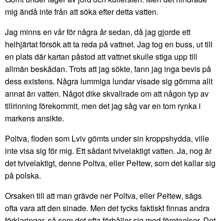
mig ändå inte från att söka efter detta vatten.
Jag minns en vår för några år sedan, då jag gjorde ett
helhjärtat försök att ta reda på vattnet. Jag tog en buss, ut till
en plats där kartan påstod att vattnet skulle stiga upp till
allmän beskådan. Trots att jag sökte, fann jag inga bevis på
dess existens. Några lummiga lundar visade sig gömma allt
annat än vatten. Något dike skvallrade om att någon typ av
tillrinning förekommit, men det jag såg var en tom rynka i
markens ansikte.
Poltva, floden som Lviv gömts under sin kroppshydda, ville
inte visa sig för mig. Ett sådant tvivelaktigt vatten. Ja, nog är
det tvivelaktigt, denne Poltva, eller Pełtew, som det kallar sig
på polska.
Orsaken till att man grävde ner Poltva, eller Pełtew, sägs
ofta vara att den sinade. Men det tycks faktiskt finnas andra
förklaringar, så som det ofta förhåller sig med företeelser. Det