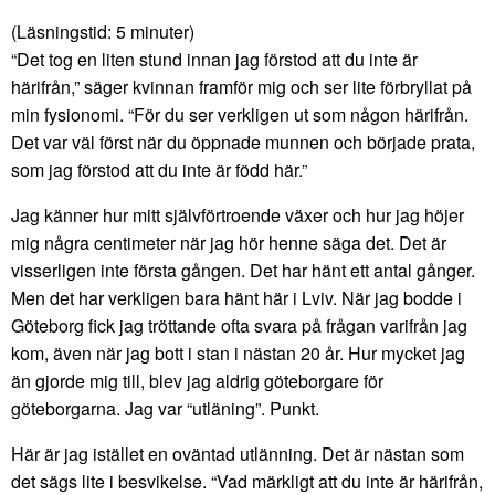
(Läsningstid:
5
minuter)
“Det tog en liten stund innan jag förstod att du inte är
härifrån,” säger kvinnan framför mig och ser lite förbryllat på
min fysionomi. “För du ser verkligen ut som någon härifrån.
Det var väl först när du öppnade munnen och började prata,
som jag förstod att du inte är född här.”
Jag känner hur mitt självförtroende växer och hur jag höjer
mig några centimeter när jag hör henne säga det. Det är
visserligen inte första gången. Det har hänt ett antal gånger.
Men det har verkligen bara hänt här i Lviv. När jag bodde i
Göteborg fick jag tröttande ofta svara på frågan varifrån jag
kom, även när jag bott i stan i nästan 20 år. Hur mycket jag
än gjorde mig till, blev jag aldrig göteborgare för
göteborgarna. Jag var “utläning”. Punkt.
Här är jag istället en oväntad utlänning. Det är nästan som
det sägs lite i besvikelse. “Vad märkligt att du inte är härifrån,