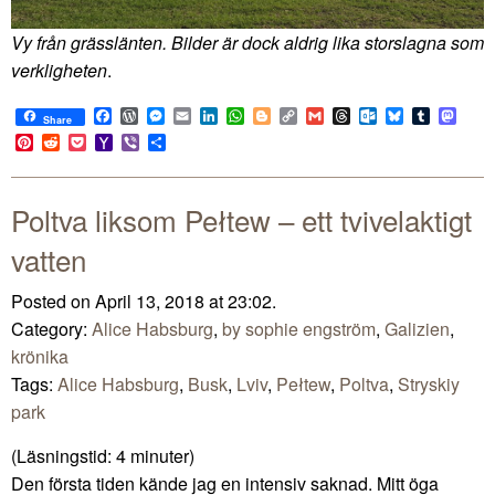
Vy från grässlänten. Bilder är dock aldrig lika storslagna som
verkligheten
.
Facebook
WordPress
Messenger
Email
LinkedIn
WhatsApp
Blogger
Copy
Gmail
Threads
Outlook.com
Bluesky
Tumblr
Mast
Share
Link
Pinterest
Reddit
Pocket
Yahoo
Viber
Share
Mail
Poltva liksom Pełtew – ett tvivelaktigt
vatten
Posted on April 13, 2018 at 23:02.
Category:
Alice Habsburg
,
by sophie engström
,
Galizien
,
krönika
Tags:
Alice Habsburg
,
Busk
,
Lviv
,
Pełtew
,
Poltva
,
Stryskiy
park
(Läsningstid:
4
minuter)
Den första tiden kände jag en intensiv saknad. Mitt öga