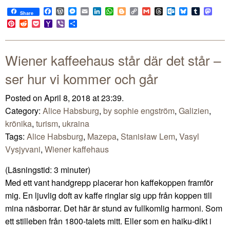
Facebook
WordPress
Messenger
Email
LinkedIn
WhatsApp
Blogger
Copy
Gmail
Threads
Outlook.com
Bluesky
Tumblr
Mast
Share
Link
Pinterest
Reddit
Pocket
Yahoo
Viber
Share
Mail
Wiener kaffeehaus står där det står –
ser hur vi kommer och går
Posted on April 8, 2018 at 23:39.
Category:
Alice Habsburg
,
by sophie engström
,
Galizien
,
krönika
,
turism
,
ukraina
Tags:
Alice Habsburg
,
Mazepa
,
Stanisław Lem
,
Vasyl
Vysjyvani
,
Wiener kaffehaus
(Läsningstid:
3
minuter)
Med ett vant handgrepp placerar hon kaffekoppen framför
mig. En ljuvlig doft av kaffe ringlar sig upp från koppen till
mina näsborrar. Det här är stund av fullkomlig harmoni. Som
ett stilleben från 1800-talets mitt. Eller som en haiku-dikt i