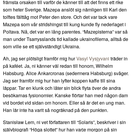
främsta orsaken till varför de känner till att det finns ett rike
som heter Sverige. Mazepa anslöt sig nämligen till Karl den
tolftes fälttåg mot Peter den store. Och det var tack vare
Mazepa som vår stridshingst till kung kunde fly nederlaget i
Poltava. Nå, det var en lång parentes. “Mazepisterna” var så
man under Tsarrysslands tid kallade ukrainofilerna, alltså de
som ville se ett självständigt Ukraina.
Ah, jag ser plötsligt framför mig hur
Vasyl Vysjyvani
träder in
på kaféet. Ja, ni känner väl redan till honom, Wilhelm
Habsburg. Alice Ankarcronas (sedermera Habsburg) svåger.
Jag ser framför mig hur han lyfter koppen kaffe till sina
läppar. Tar en klunk och låter sin blick flyta över de andra
besökarnas fysionomier. Kanske flörtar han med någon dam
vid bordet vid sidan om honom. Eller så är det en ung man.
Han lär inte ha varit så nogräknad på den punkten.
Stanisław Lem, ni vet författaren till “Solaris”, beskriver i sin
självbiografi “Höga slottet” hur han varje morgon på sin