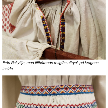
Från Pokyttja, med tillhörande religiös uttryck på kragens
insida.