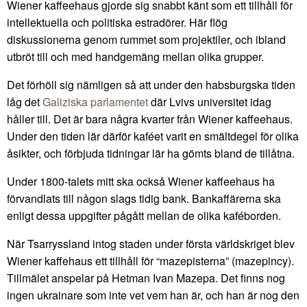
Wiener kaffeehaus gjorde sig snabbt känt som ett tillhåll för
intellektuella och politiska estradörer. Här flög
diskussionerna genom rummet som projektiler, och ibland
utbröt till och med handgemäng mellan olika grupper.
Det förhöll sig nämligen så att under den habsburgska tiden
låg det
Galiziska parlamentet
där Lvivs universitet idag
håller till. Det är bara några kvarter från Wiener kaffeehaus.
Under den tiden lär därför kaféet varit en smältdegel för olika
åsikter, och förbjuda tidningar lär ha gömts bland de tillåtna.
Under 1800-talets mitt ska också Wiener kaffeehaus ha
förvandlats till någon slags tidig bank. Bankaffärerna ska
enligt dessa uppgifter pågått mellan de olika kaféborden.
När Tsarryssland intog staden under första världskriget blev
Wiener kaffehaus ett tillhåll för “mazepisterna” (mazepincy).
Tillmälet anspelar på Hetman Ivan Mazepa. Det finns nog
ingen ukrainare som inte vet vem han är, och han är nog den