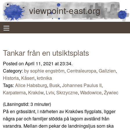
viewpoint-east.org
Tankar från en utsiktsplats
Posted on April 11, 2021 at 23:34.
Category:
by sophie engström
,
Centraleuropa
,
Galizien
,
Historia
,
Kåseri
,
krönika
Tags:
Alice Habsburg
,
Busk
,
Johannes Paulus II
,
Karpaterna
,
Kraków
,
Lviv
,
Skrzyczne
,
Wadowice
,
Żywiec
(Läsningstid:
3
minuter)
På en grässlänt, i närheten av Krakóws flygplats, ligger
några par och familjer stödda på lagom avstånd från
varandra. Mellan dem pekar de landningsljus som ska