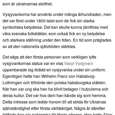
som är ukrainarnas stolthet.
Vysjyvankorna har använts under många århundraden, men
det var först under 1800-talet som de fick sin starka
symboliska betydelse. Det kan skulle kunna jämföras med
våra svenska folkdräkter, som också fick en ny betydelse
och starkare ställning under den tiden. En tid som präglades
av att den nationella självbilden stärktes.
Det sägs att den första personen som verkligen lyfte
vysjyvankornas status var en viss
Vasyl Vysjyvani
uppenbarade sig iklädd en vysjyvanka under sin uniform.
Egentligen hette han Wilhelm Franz von Habsburg-
Lothringen och tillhörde den polska habsburgska släkten.
När han var ung ska han ha blivit betagen i hutzulerna och
deras kultur. Det var hos dem han kände sig som hemma.
Detta intresse som ledde honom till att strida för Ukrainas
självständighet efter första världskriget. Några år därefter
träffade han sin svägerska för första gången. Hon hette Alice