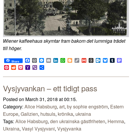
Wiener kaffeehaus skymtar fram bakom det lummiga trädet
till höger.
Facebook
WordPress
Messenger
Email
LinkedIn
WhatsApp
Blogger
Copy
Gmail
Threads
Outlook.com
Bluesky
Tumblr
Mast
Share
Link
Pinterest
Reddit
Pocket
Yahoo
Viber
Share
Mail
Vysjyvankan – ett tidigt pass
Posted on March 31, 2018 at 00:15.
Category:
Alice Habsburg
,
art
,
by sophie engström
,
Estern
Europe
,
Galizien
,
hutsuls
,
krönika
,
ukraina
Tags:
Alice Habsburg
,
den ukrainska gästfriheten
,
Hemma
,
Ukraina
,
Vasyl Vysjyvani
,
Vysjyvanka