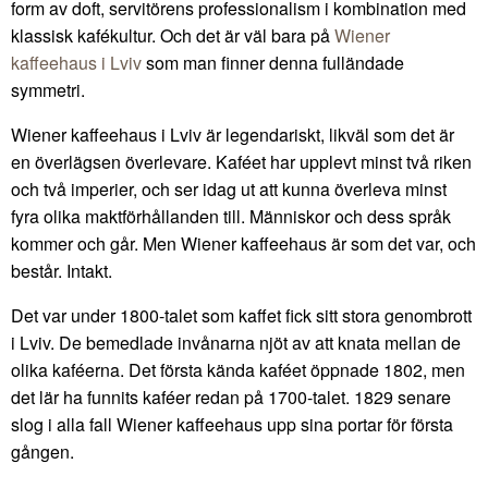
form av doft, servitörens professionalism i kombination med
klassisk kafékultur. Och det är väl bara på
Wiener
kaffeehaus i Lviv
som man finner denna fulländade
symmetri.
Wiener kaffeehaus i Lviv är legendariskt, likväl som det är
en överlägsen överlevare. Kaféet har upplevt minst två riken
och två imperier, och ser idag ut att kunna överleva minst
fyra olika maktförhållanden till. Människor och dess språk
kommer och går. Men Wiener kaffeehaus är som det var, och
består. Intakt.
Det var under 1800-talet som kaffet fick sitt stora genombrott
i Lviv. De bemedlade invånarna njöt av att knata mellan de
olika kaféerna. Det första kända kaféet öppnade 1802, men
det lär ha funnits kaféer redan på 1700-talet. 1829 senare
slog i alla fall Wiener kaffeehaus upp sina portar för första
gången.