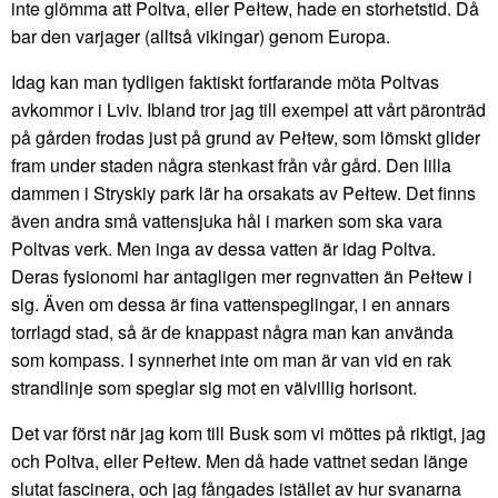
inte glömma att Poltva, eller Pełtew, hade en storhetstid. Då
bar den varjager (alltså vikingar) genom Europa.
Idag kan man tydligen faktiskt fortfarande möta Poltvas
avkommor i Lviv. Ibland tror jag till exempel att vårt päronträd
på gården frodas just på grund av Pełtew, som lömskt glider
fram under staden några stenkast från vår gård. Den lilla
dammen i Stryskiy park lär ha orsakats av Pełtew. Det finns
även andra små vattensjuka hål i marken som ska vara
Poltvas verk. Men inga av dessa vatten är idag Poltva.
Deras fysionomi har antagligen mer regnvatten än Pełtew i
sig. Även om dessa är fina vattenspeglingar, i en annars
torrlagd stad, så är de knappast några man kan använda
som kompass. I synnerhet inte om man är van vid en rak
strandlinje som speglar sig mot en välvillig horisont.
Det var först när jag kom till Busk som vi möttes på riktigt, jag
och Poltva, eller Pełtew. Men då hade vattnet sedan länge
slutat fascinera, och jag fångades istället av hur svanarna