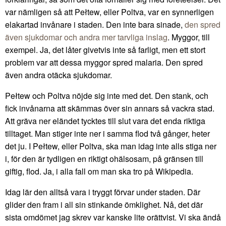
var nämligen så att Pełtew, eller Poltva, var en synnerligen
elakartad invånare i staden. Den inte bara sinade,
den spred
även sjukdomar och andra mer tarvliga inslag
. Myggor, till
exempel. Ja, det låter givetvis inte så farligt, men ett stort
problem var att dessa myggor spred malaria. Den spred
även andra otäcka sjukdomar.
Pełtew och Poltva nöjde sig inte med det. Den stank, och
fick invånarna att skämmas över sin annars så vackra stad.
Att gräva ner eländet tycktes till slut vara det enda riktiga
tilltaget. Man stiger inte ner i samma flod två gånger, heter
det ju. I Pełtew, eller Poltva, ska man idag inte alls stiga ner
i, för den är tydligen en riktigt ohälsosam, på gränsen till
giftig, flod. Ja, i alla fall om man ska tro på Wikipedia.
Idag lär den alltså vara i tryggt förvar under staden. Där
glider den fram i all sin stinkande ömklighet. Nå, det där
sista omdömet jag skrev var kanske lite orättvist. Vi ska ändå