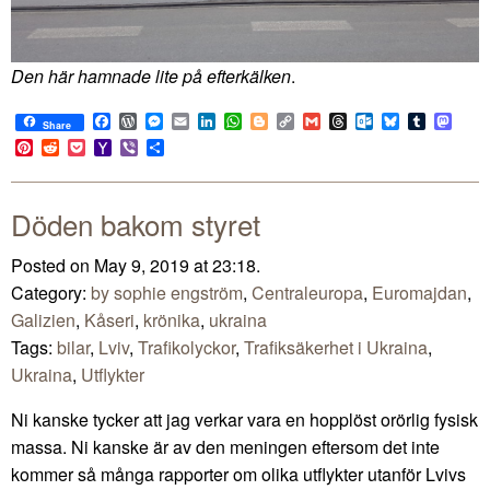
Den här hamnade lite på efterkälken
.
Facebook
WordPress
Messenger
Email
LinkedIn
WhatsApp
Blogger
Copy
Gmail
Threads
Outlook.com
Bluesky
Tumblr
Mast
Share
Link
Pinterest
Reddit
Pocket
Yahoo
Viber
Share
Mail
Döden bakom styret
Posted on May 9, 2019 at 23:18.
Category:
by sophie engström
,
Centraleuropa
,
Euromajdan
,
Galizien
,
Kåseri
,
krönika
,
ukraina
Tags:
bilar
,
Lviv
,
Trafikolyckor
,
Trafiksäkerhet i Ukraina
,
Ukraina
,
Utflykter
Ni kanske tycker att jag verkar vara en hopplöst orörlig fysisk
massa. Ni kanske är av den meningen eftersom det inte
kommer så många rapporter om olika utflykter utanför Lvivs