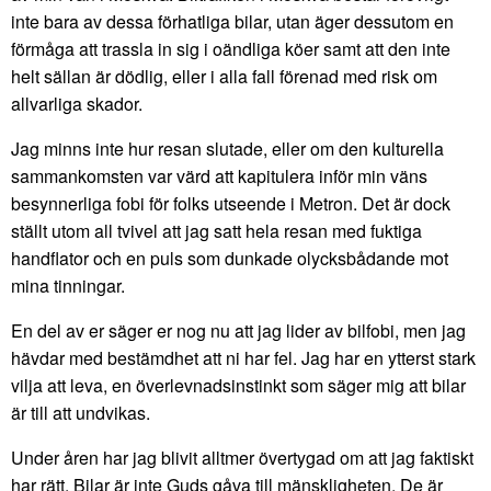
inte bara av dessa förhatliga bilar, utan äger dessutom en
förmåga att trassla in sig i oändliga köer samt att den inte
helt sällan är dödlig, eller i alla fall förenad med risk om
allvarliga skador.
Jag minns inte hur resan slutade, eller om den kulturella
sammankomsten var värd att kapitulera inför min väns
besynnerliga fobi för folks utseende i Metron. Det är dock
ställt utom all tvivel att jag satt hela resan med fuktiga
handflator och en puls som dunkade olycksbådande mot
mina tinningar.
En del av er säger er nog nu att jag lider av bilfobi, men jag
hävdar med bestämdhet att ni har fel. Jag har en ytterst stark
vilja att leva, en överlevnadsinstinkt som säger mig att bilar
är till att undvikas.
Under åren har jag blivit alltmer övertygad om att jag faktiskt
har rätt. Bilar är inte Guds gåva till mänskligheten. De är