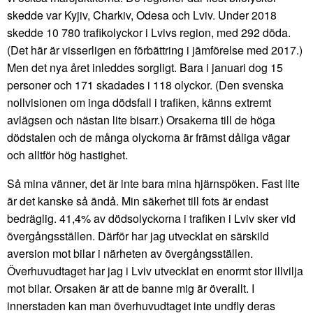
skedde var Kyjiv, Charkiv, Odesa och Lviv. Under 2018
skedde 10 780 trafikolyckor i Lvivs region, med 292 döda.
(Det här är visserligen en förbättring i jämförelse med 2017.)
Men det nya året inleddes sorgligt. Bara i januari dog 15
personer och 171 skadades i 118 olyckor. (Den svenska
nollvisionen om inga dödsfall i trafiken, känns extremt
avlägsen och nästan lite bisarr.) Orsakerna till de höga
dödstalen och de många olyckorna är främst dåliga vägar
och alltför hög hastighet.
Så mina vänner, det är inte bara mina hjärnspöken. Fast lite
är det kanske så ändå. Min säkerhet till fots är endast
bedräglig. 41,4% av dödsolyckorna i trafiken i Lviv sker vid
övergångsställen. Därför har jag utvecklat en särskild
aversion mot bilar i närheten av övergångsställen.
Överhuvudtaget har jag i Lviv utvecklat en enormt stor illvilja
mot bilar. Orsaken är att de banne mig är överallt. I
innerstaden kan man överhuvudtaget inte undfly deras