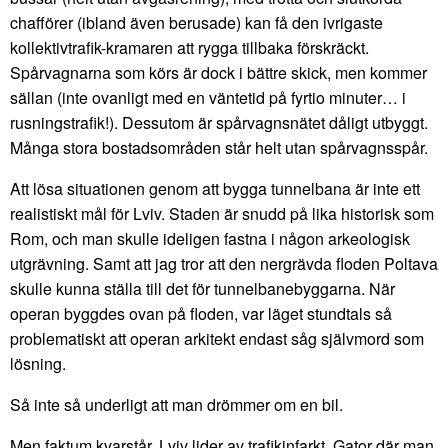
chafförer (ibland även berusade) kan få den ivrigaste
kollektivtrafik-kramaren att rygga tillbaka förskräckt.
Spårvagnarna som körs är dock i bättre skick, men kommer
sällan (inte ovanligt med en väntetid på fyrtio minuter… i
rusningstrafik!). Dessutom är spårvagnsnätet dåligt utbyggt.
Många stora bostadsområden står helt utan spårvagnsspår.
Att lösa situationen genom att bygga tunnelbana är inte ett
realistiskt mål för Lviv. Staden är snudd på lika historisk som
Rom, och man skulle ideligen fastna i någon arkeologisk
utgrävning. Samt att jag tror att den nergrävda floden Poltava
skulle kunna ställa till det för tunnelbanebyggarna. När
operan byggdes ovan på floden, var läget stundtals så
problematiskt att operan arkitekt endast såg självmord som
lösning.
Så inte så underligt att man drömmer om en bil.
Men faktum kvarstår, Lviv lider av trafikinfarkt. Gator där man