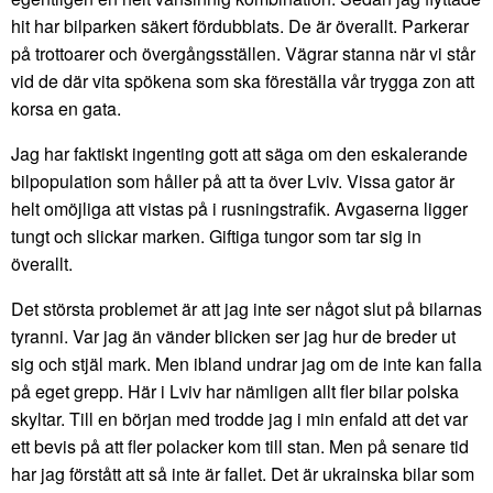
hit har bilparken säkert fördubblats. De är överallt. Parkerar
på trottoarer och övergångsställen. Vägrar stanna när vi står
vid de där vita spökena som ska föreställa vår trygga zon att
korsa en gata.
Jag har faktiskt ingenting gott att säga om den eskalerande
bilpopulation som håller på att ta över Lviv. Vissa gator är
helt omöjliga att vistas på i rusningstrafik. Avgaserna ligger
tungt och slickar marken. Giftiga tungor som tar sig in
överallt.
Det största problemet är att jag inte ser något slut på bilarnas
tyranni. Var jag än vänder blicken ser jag hur de breder ut
sig och stjäl mark. Men ibland undrar jag om de inte kan falla
på eget grepp. Här i Lviv har nämligen allt fler bilar polska
skyltar. Till en början med trodde jag i min enfald att det var
ett bevis på att fler polacker kom till stan. Men på senare tid
har jag förstått att så inte är fallet. Det är ukrainska bilar som