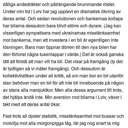
dåliga andedräkter och påträngande brummande röster.
Under min tid i Lviv har jag upplevt en dramatisk ökning av
deras antal. Och sedan revolutionen och bankernas kollaps
har bilarna dessutom bara blivit större och dyrare. (Jag kan
visserligen sympatisera med ukrainarnas misstänksamhet
mot bankerna, men att investera i en bil är egentligen inte
lösningen. Bara man öppnar dörren till den nya bilen har
den förlorat några tusenlappar i värde.) Det är också ganska
lätt att förstå att man vill ha bil. Det visar på framgång (ty det
är tydligen så vi mäter framgång). Och dessutom är
kollektivtrafiken under all kritik, så om man bor en bit utanför
stan behöver man en bil för att inte bli inneboende på någon
av stans alla marsjuktkor. Men alla dessa argument till trots,
det hjälps ändå inte. Min aversion mot bilarna i Lviv, växer i
takt med att deras antal ökar.
Fast trots all dyster statistik, misstänksamhet mot bussar och
motvilja mot alla morgonpigga tåg, lär jag nog snart ta mig