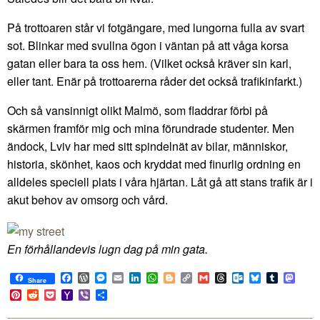
På trottoaren står vi fotgängare, med lungorna fulla av svart
sot. Blinkar med svullna ögon i väntan på att våga korsa
gatan eller bara ta oss hem. (Vilket också kräver sin karl,
eller tant. Enär på trottoarerna råder det också trafikinfarkt.)
Och så vansinnigt olikt Malmö, som fladdrar förbi på
skärmen framför mig och mina förundrade studenter. Men
ändock, Lviv har med sitt spindelnät av bilar, människor,
historia, skönhet, kaos och kryddat med finurlig ordning en
alldeles speciell plats i våra hjärtan. Låt gå att stans trafik är i
akut behov av omsorg och vård.
En förhållandevis lugn dag på min gata.
Facebook
WordPress
Messenger
Email
LinkedIn
WhatsApp
Blogger
Copy
Gmail
Threads
Outlook.com
Bluesky
Tumblr
Mast
Share
Link
Pinterest
Reddit
Pocket
Yahoo
Viber
Share
Mail