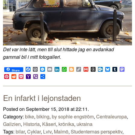
Det var inte lätt, men till slut hittade jag en avdankad
gammal bil i mitt fotogalleri.
Facebook
WordPress
Messenger
Email
LinkedIn
WhatsApp
Blogger
Copy
Gmail
Threads
Outlook.com
Bluesky
Tumblr
Mast
Share
Link
Pinterest
Reddit
Pocket
Yahoo
Viber
Share
Mail
En infarkt i lejonstaden
Posted on September 15, 2018 at 22:11.
Category:
bike
,
biking
,
by sophie engström
,
Centraleuropa
,
Galizien
,
Historia
,
Kåseri
,
krönika
,
ukraina
Tags:
bilar
,
Cyklar
,
Lviv
,
Malmö
,
Studenternas perspektiv
,