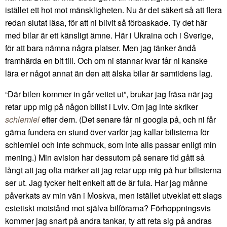
istället ett hot mot mänskligheten. Nu är det säkert så att flera
redan slutat läsa, för att ni blivit så förbaskade. Ty det här
med bilar är ett känsligt ämne. Här i Ukraina och i Sverige,
för att bara nämna några platser. Men jag tänker ändå
framhärda en bit till. Och om ni stannar kvar får ni kanske
lära er något annat än den att älska bilar är samtidens lag.
“Där bilen kommer in går vettet ut”, brukar jag fräsa när jag
retar upp mig på någon bilist i Lviv. Om jag inte skriker
schlemiel
efter dem. (Det senare får ni googla på, och ni får
gärna fundera en stund över varför jag kallar bilisterna för
schlemiel och inte schmuck, som inte alls passar enligt min
mening.) Min avision har dessutom på senare tid gått så
långt att jag ofta märker att jag retar upp mig på hur bilisterna
ser ut. Jag tycker helt enkelt att de är fula. Har jag månne
påverkats av min vän i Moskva, men istället utveklat ett slags
estetiskt motstånd mot själva bilförarna? Förhoppningsvis
kommer jag snart på andra tankar, ty att reta sig på andras