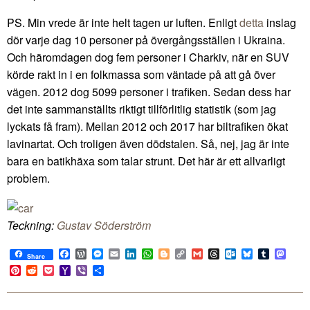
PS. Min vrede är inte helt tagen ur luften. Enligt
detta
inslag
dör varje dag 10 personer på övergångsställen i Ukraina.
Och häromdagen dog fem personer i Charkiv, när en SUV
körde rakt in i en folkmassa som väntade på att gå över
vägen. 2012 dog 5099 personer i trafiken. Sedan dess har
det inte sammanställts riktigt tillförlitlig statistik (som jag
lyckats få fram). Mellan 2012 och 2017 har biltrafiken ökat
lavinartat. Och troligen även dödstalen. Så, nej, jag är inte
bara en batikhäxa som talar strunt. Det här är ett allvarligt
problem.
Teckning:
Gustav Söderström
Facebook
WordPress
Messenger
Email
LinkedIn
WhatsApp
Blogger
Copy
Gmail
Threads
Outlook.com
Bluesky
Tumblr
Mast
Share
Link
Pinterest
Reddit
Pocket
Yahoo
Viber
Share
Mail