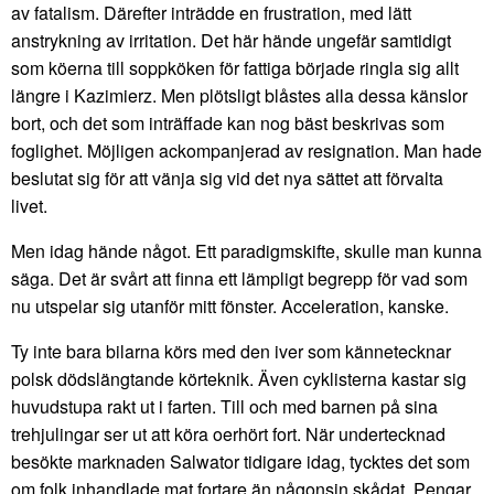
av fatalism. Därefter inträdde en frustration, med lätt
anstrykning av irritation. Det här hände ungefär samtidigt
som köerna till soppköken för fattiga började ringla sig allt
längre i Kazimierz. Men plötsligt blåstes alla dessa känslor
bort, och det som inträffade kan nog bäst beskrivas som
foglighet. Möjligen ackompanjerad av resignation. Man hade
beslutat sig för att vänja sig vid det nya sättet att förvalta
livet.
Men idag hände något. Ett paradigmskifte, skulle man kunna
säga. Det är svårt att finna ett lämpligt begrepp för vad som
nu utspelar sig utanför mitt fönster. Acceleration, kanske.
Ty inte bara bilarna körs med den iver som kännetecknar
polsk dödslängtande körteknik. Även cyklisterna kastar sig
huvudstupa rakt ut i farten. Till och med barnen på sina
trehjulingar ser ut att köra oerhört fort. När undertecknad
besökte marknaden Salwator tidigare idag, tycktes det som
om folk inhandlade mat fortare än någonsin skådat. Pengar