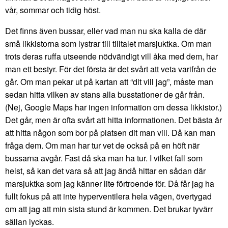
vår, sommar och tidig höst.
Det finns även bussar, eller vad man nu ska kalla de där
små likkistorna som lystrar till tilltalet marsjuktka. Om man
trots deras ruffa utseende nödvändigt vill åka med dem, har
man ett bestyr. För det första är det svårt att veta varifrån de
går. Om man pekar ut på kartan att “dit vill jag”, måste man
sedan hitta vilken av stans alla busstationer de går från.
(Nej, Google Maps har ingen information om dessa likkistor.)
Det går, men är ofta svårt att hitta informationen. Det bästa är
att hitta någon som bor på platsen dit man vill. Då kan man
fråga dem. Om man har tur vet de också på en höft när
bussarna avgår. Fast då ska man ha tur. I vilket fall som
helst, så kan det vara så att jag ändå hittar en sådan där
marsjuktka som jag känner lite förtroende för. Då får jag ha
fullt fokus på att inte hyperventilera hela vägen, övertygad
om att jag att min sista stund är kommen. Det brukar tyvärr
sällan lyckas.