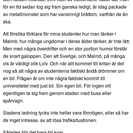
för en tid sedan tog sig fram ganska ledigt, är idag packade
av metallmonster som har vansinnigt bråttom, varthän de än
ska.
Att försöka förklara för mina studenter hur man tänker i
Malmö, hur många ungdomar i deras ålder tänker, är inte lätt.
Men med några överdrifter och en stor portion humor förstår
de snart galoppen. Den att Sverige, och Malmö, på många
vis är väldigt olik Lviv. Och när allt kommer till kritan är det
nog så att några av studenterna faktiskt ändå drömmer om
en bil. Frågan är om inte några faktiskt kommit till
universitetet med just bil. Sin egen bil. För ingen vill
egentligen ta sig fram genom staden med buss eller
spårvagn.
Stadens ledning tycks inte heller vara förmögen, eller så har
de inget intresse, av att lösa trafiksituationen.
Således blir det bara bil kvar.