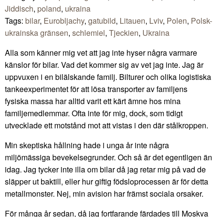
Jiddisch
,
poland
,
ukraina
Tags:
bilar
,
Eurobljachy
,
gatubild
,
Litauen
,
Lviv
,
Polen
,
Polsk-
ukrainska gränsen
,
schlemiel
,
Tjeckien
,
Ukraina
Alla som känner mig vet att jag inte hyser några varmare
känslor för bilar. Vad det kommer sig av vet jag inte. Jag är
uppvuxen i en bilälskande familj. Bilturer och olika logistiska
tankeexperimentet för att lösa transporter av familjens
fysiska massa har alltid varit ett kärt ämne hos mina
familjemedlemmar. Ofta inte för mig, dock, som tidigt
utvecklade ett motstånd mot att vistas i den där stålkroppen.
Min skeptiska hållning hade i unga år inte några
miljömässiga bevekelsegrunder. Och så är det egentligen än
idag. Jag tycker inte illa om bilar då jag retar mig på vad de
släpper ut baktill, eller hur giftig födsloprocessen är för detta
metallmonster. Nej, min avision har främst sociala orsaker.
För många år sedan, då jag fortfarande färdades till Moskva