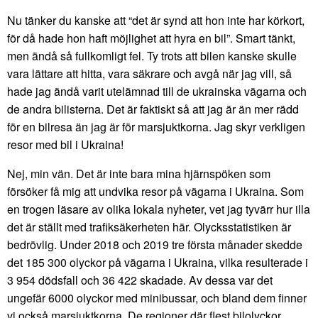
Nu tänker du kanske att “det är synd att hon inte har körkort,
för då hade hon haft möjlighet att hyra en bil”. Smart tänkt,
men ändå så fullkomligt fel. Ty trots att bilen kanske skulle
vara lättare att hitta, vara säkrare och avgå när jag vill, så
hade jag ändå varit utelämnad till de ukrainska vägarna och
de andra bilisterna. Det är faktiskt så att jag är än mer rädd
för en bilresa än jag är för marsjuktkorna. Jag skyr verkligen
resor med bil i Ukraina!
Nej, min vän. Det är inte bara mina hjärnspöken som
försöker få mig att undvika resor på vägarna i Ukraina. Som
en trogen läsare av olika lokala nyheter, vet jag tyvärr hur illa
det är ställt med trafiksäkerheten här. Olycksstatistiken är
bedrövlig. Under 2018 och 2019 tre första månader skedde
det 185 300 olyckor på vägarna i Ukraina, vilka resulterade i
3 954 dödsfall och 36 422 skadade. Av dessa var det
ungefär 6000 olyckor med minibussar, och bland dem finner
vi också marsjuktkorna. De regioner där flest bilolyckor