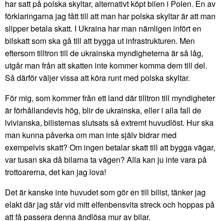
har satt på polska skyltar, alternativt köpt bilen i Polen. En av
förklaringarna jag fått till att man har polska skyltar är att man
slipper betala skatt. I Ukraina har man nämligen infört en
bilskatt som ska gå till att bygga ut infrastrukturen. Men
eftersom tilltron till de ukrainska myndigheterna är så låg,
utgår man från att skatten inte kommer komma dem till del.
Så därför väljer vissa att köra runt med polska skyltar.
För mig, som kommer från ett land där tilltron till myndigheter
är förhållandevis hög, blir de ukrainska, eller i alla fall de
lvivianska, bilisternas slutsats så extremt huvudlöst. Hur ska
man kunna påverka om man inte själv bidrar med
exempelvis skatt? Om ingen betalar skatt till att bygga vägar,
var tusan ska då bilarna ta vägen? Alla kan ju inte vara på
trottoarerna, det kan jag lova!
Det är kanske inte huvudet som gör en till bilist, tänker jag
elakt där jag står vid mitt elfenbensvita streck och hoppas på
att få passera denna ändlösa mur av bilar.