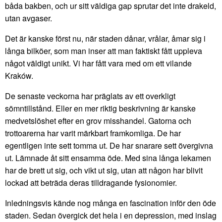
båda bakben, och ur sitt väldiga gap sprutar det inte drakeld,
utan avgaser.
Det är kanske först nu, när staden dånar, vrålar, åmar sig i
långa bilköer, som man inser att man faktiskt fått uppleva
något väldigt unikt. Vi har fått vara med om ett vilande
Kraków.
De senaste veckorna har präglats av ett overkligt
sömntillstånd. Eller en mer riktig beskrivning är kanske
medvetslöshet efter en grov misshandel. Gatorna och
trottoarerna har varit märkbart framkomliga. De har
egentligen inte sett tomma ut. De har snarare sett övergivna
ut. Lämnade åt sitt ensamma öde. Med sina långa lekamen
har de brett ut sig, och vikt ut sig, utan att någon har blivit
lockad att beträda deras tilldragande fysionomier.
Inledningsvis kände nog många en fascination inför den öde
staden. Sedan övergick det hela i en depression, med inslag