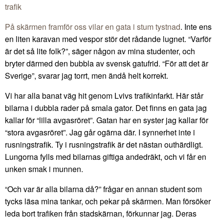
trafik
På skärmen framför oss vilar en gata i stum tystnad
. Inte ens
en liten karavan med vespor stör det rådande lugnet. “Varför
är det så lite folk?”, säger någon av mina studenter, och
bryter därmed den bubbla av svensk gatufrid. “För att det är
Sverige”, svarar jag torrt, men ändå helt korrekt.
Vi har alla banat väg hit genom Lvivs trafikinfarkt. Här står
bilarna i dubbla rader på smala gator. Det finns en gata jag
kallar för “lilla avgasröret”. Gatan har en syster jag kallar för
“stora avgasröret”. Jag går ogärna där. I synnerhet inte i
rusningstrafik. Ty i rusningstrafik är det nästan outhärdligt.
Lungorna fylls med bilarnas giftiga andedräkt, och vi får en
unken smak i munnen.
“Och var är alla bilarna då?” frågar en annan student som
tycks läsa mina tankar, och pekar på skärmen. Man försöker
leda bort trafiken från stadskärnan, förkunnar jag. Deras