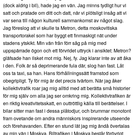
(dock aldrig i bil), hade jag en vän. Jag minns tydligt hur vi
satt och pratade om ditt och datt, när vi plötsligt insåg att vi
var sena till någon kulturell sammankomst av något slag.
Jag föreslog att vi skulle ta Metron, detta moskovitiska
transportorakel som har byggt ett finmaskigt nät under
stadens ytskikt. Min vän från förr såg på mig med
uppspärrade ögon och ett förvridet uttryck i ansiktet: Metron?
gläfsade han ilsket mot mig. Nej, fy. Jag klarar inte av att åka
i den. Folk är så deprimerande fula där, slog han fast. Låt
oss ta taxi, sa han. Hans förhållningssätt framstod som
obegripligt. Ty för mig är det precis tvärtom. När jag åker
kollektivtrafik roar jag mig alltid med att berätta små historier
för mig själv om alla jag ser omkring mig. Kollektivtrafiken är
en riktig kreativitetsskatt, en outtröttlig källa till berättelser. I
bilar sitter man fast i dessa plåtodjur, och brummar monotont
fram ovetande om andra människors inspirerande utseende
och förehavanden. Efter en stund lät jag mig ändå övertalas
av min vän i Moskva. Biltrafiken i Moskva består förövrigt