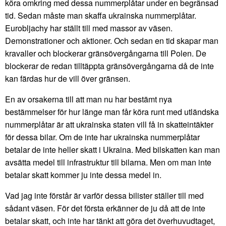
köra omkring med dessa nummerplåtar under en begränsad
tid. Sedan måste man skaffa ukrainska nummerplåtar.
Eurobljachy har ställt till med massor av väsen.
Demonstrationer och aktioner. Och sedan en tid skapar man
kravaller och blockerar gränsövergångarna till Polen. De
blockerar de redan tilltäppta gränsövergångarna då de inte
kan färdas hur de vill över gränsen.
En av orsakerna till att man nu har bestämt nya
bestämmelser för hur länge man får köra runt med utländska
nummerplåtar är att ukrainska staten vill få in skatteintäkter
för dessa bilar. Om de inte har ukrainska nummerplåtar
betalar de inte heller skatt i Ukraina. Med bilskatten kan man
avsätta medel till infrastruktur till bilarna. Men om man inte
betalar skatt kommer ju inte dessa medel in.
Vad jag inte förstår är varför dessa bilister ställer till med
sådant väsen. För det första erkänner de ju då att de inte
betalar skatt, och inte har tänkt att göra det överhuvudtaget,