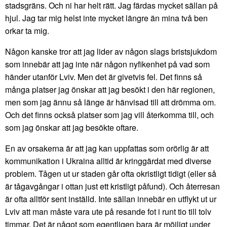
stadsgräns. Och ni har helt rätt. Jag färdas mycket sällan på
hjul. Jag tar mig helst inte mycket längre än mina två ben
orkar ta mig.
Någon kanske tror att jag lider av någon slags bristsjukdom
som innebär att jag inte när någon nyfikenhet på vad som
händer utanför Lviv. Men det är givetvis fel. Det finns så
många platser jag önskar att jag besökt i den här regionen,
men som jag ännu så länge är hänvisad till att drömma om.
Och det finns också platser som jag vill återkomma till, och
som jag önskar att jag besökte oftare.
En av orsakerna är att jag kan uppfattas som orörlig är att
kommunikation i Ukraina alltid är kringgärdat med diverse
problem. Tågen ut ur staden går ofta okristligt tidigt (eller så
är tågavgångar i ottan just ett kristligt påfund). Och återresan
är ofta alltför sent inställd. Inte sällan innebär en utflykt ut ur
Lviv att man måste vara ute på resande fot i runt tio till tolv
timmar. Det är något som egentligen bara är möjligt under