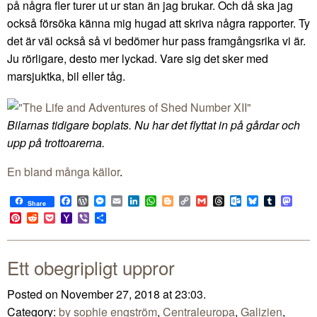
på några fler turer ut ur stan än jag brukar. Och då ska jag
också försöka känna mig hugad att skriva några rapporter. Ty
det är väl också så vi bedömer hur pass framgångsrika vi är.
Ju rörligare, desto mer lyckad. Vare sig det sker med
marsjuktka, bil eller tåg.
Bilarnas tidigare boplats. Nu har det flyttat in på gårdar och
upp på trottoarerna.
En bland många källor
.
Facebook
WordPress
Messenger
Email
LinkedIn
WhatsApp
Blogger
Copy
Gmail
Threads
Outlook.com
Bluesky
Tumblr
Mast
Share
Link
Pinterest
Reddit
Pocket
Yahoo
Viber
Share
Mail
Ett obegripligt uppror
Posted on November 27, 2018 at 23:03.
Category:
by sophie engström
,
Centraleuropa
,
Galizien
,