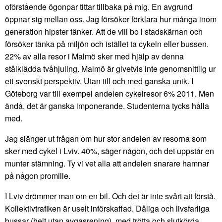
oförstående ögonpar tittar tillbaka på mig. En avgrund
öppnar sig mellan oss. Jag försöker förklara hur många inom
generation hipster tänker. Att de vill bo i stadskärnan och
försöker tänka på miljön och istället ta cykeln eller bussen.
22% av alla resor i Malmö sker med hjälp av denna
stålklädda tvåhjuling. Malmö är givetvis inte genomsnittlig ur
ett svenskt perspektiv. Utan till och med ganska unik. I
Göteborg var till exempel andelen cykelresor 6% 2011. Men
ändå, det är ganska imponerande. Studenterna tycks hålla
med.
Jag slänger ut frågan om hur stor andelen av resorna som
sker med cykel i Lviv. 40%, säger någon, och det uppstår en
munter stämning. Ty vi vet alla att andelen snarare hamnar
på någon promille.
I Lviv drömmer man om en bil. Och det är inte svårt att förstå.
Kollektivtrafiken är uselt införskaffad. Dåliga och livsfarliga
bussar (helt utan avgasrening), med trötta och slutkörda