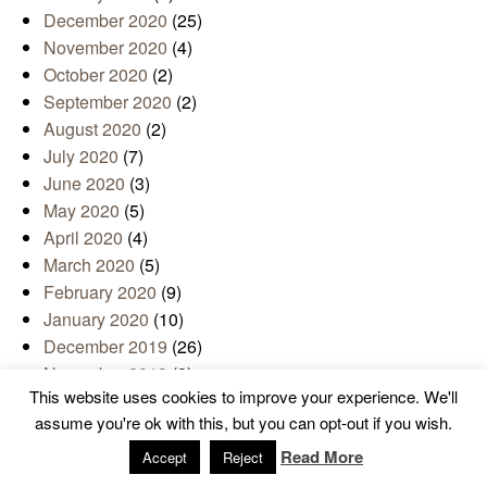
December 2020
(25)
November 2020
(4)
October 2020
(2)
September 2020
(2)
August 2020
(2)
July 2020
(7)
June 2020
(3)
May 2020
(5)
April 2020
(4)
March 2020
(5)
February 2020
(9)
January 2020
(10)
December 2019
(26)
November 2019
(8)
This website uses cookies to improve your experience. We'll
October 2019
(8)
assume you're ok with this, but you can opt-out if you wish.
September 2019
(4)
August 2019
(2)
Read More
Accept
Reject
June 2019
(7)