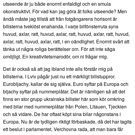
utseende är ju både enormt enfaldigt och en smula
okonstruktivt. För vad kan jag göra åt folks utseende? Men
ändå måste jag tillstå att från fotgängarens horisont är
bilisterna tveklöst enahanda. I varje bilfönsterruta syns
huvud, axlar, ratt, huvud, axlar, ratt, huvud, axlar, ratt, huvud,
axlar, ratt, huvud, axlar, ratt, i en oändlighet. Enormt svårt att
tänka ut några roliga berättelser om. För att inte säga
omöjligt. En kreativitetsmarodör, om ni frågar mig.
Det är också så att jag ibland inte alls förstår mig på
bilisterna. I Lviv pågår just nu ett märkligt bilistuppror.
Eurobljachy, kallar de sig själva. Euro syftar på Europa och
bljachy syftar på nummerplåtar. Det är nämligen så att det
finns en stor grupp ukrainska bilister här som kör omkring
med bilar med nummerplåtar från Polen, Litauen, Tjeckien
och så vidare. De har oftast köpt sina bilar någonstans i
Europa. Nu är de tydligen riktigt förbaskade, då det har tagits
ett beslut i parlamentet, Verchovna rada, att man bara får