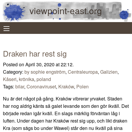
viewpoint-east.org
Draken har rest sig
Posted on April 30, 2020 at 22:12.
Category:
by sophie engström
,
Centraleuropa
,
Galizien
,
Kåseri
,
krönika
,
poland
Tags:
bilar
,
Coronaviruset
,
Kraków
,
Polen
Nu är det något på gång. Kraków vibrerar yrvaket. Staden
har nog aldrig känts så galet levande som den gör ikväll. Det
började redan igår kväll. En slags märklig förväntan låg i
luften. Under dagen har Kraków rest sig upp, och likt draken
Kra (som sägs bo under Wawel) står den nu ikväll på sina