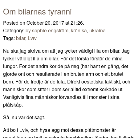
Om bilarnas tyranni
Posted on October 20, 2017 at 21:26.
Category:
by sophie engström
,
krönika
,
ukraina
Tags:
bilar
,
Lviv
Nu ska jag skriva om att jag tycker väldigt illa om bilar. Jag
tycker väldigt illa om bilar. För det första förstör de mina
lungor. För det andra kör de på mig (har hänt en gång, det
gjorde ont och resulterade i en bruten arm och ett brutet
ben). För de tredje är de fula. Direkt oestetiska faktiskt, och
människor som sitter i dem ser alltid extremt korkade ut.
Vanligtvis fina människor förvandlas till monster i sina
plåtskåp.
Så, nu var det sagt.
Att bo i Lviv, och hysa agg mot dessa plåtmonster är
egentligen en helt vansinnig kombination. Sedan jag flyttade