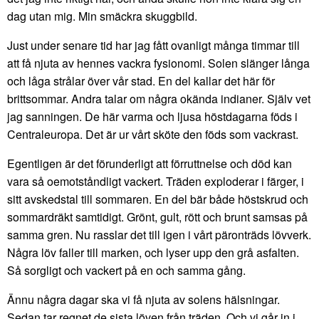
dag utan mig. Min smäckra skuggbild.
Just under senare tid har jag fått ovanligt många timmar till
att få njuta av hennes vackra fysionomi. Solen slänger långa
och låga strålar över vår stad. En del kallar det här för
brittsommar. Andra talar om några okända indianer. Själv vet
jag sanningen. De här varma och ljusa höstdagarna föds i
Centraleuropa. Det är ur vårt sköte den föds som vackrast.
Egentligen är det förunderligt att förruttnelse och död kan
vara så oemotståndligt vackert. Träden exploderar i färger, i
sitt avskedstal till sommaren. En del bär både höstskrud och
sommardräkt samtidigt. Grönt, gult, rött och brunt samsas på
samma gren. Nu rasslar det till igen i vårt päronträds lövverk.
Några löv faller till marken, och lyser upp den grå asfalten.
Så sorgligt och vackert på en och samma gång.
Ännu några dagar ska vi få njuta av solens hälsningar.
Sedan tar regnet de sista löven från träden. Och vi går in i