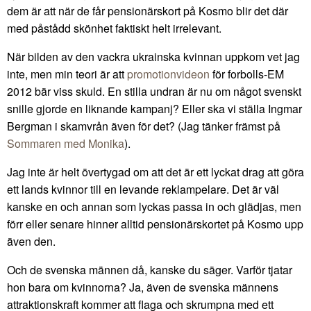
dem är att när de får pensionärskort på Kosmo blir det där
med påstådd skönhet faktiskt helt irrelevant.
När bilden av den vackra ukrainska kvinnan uppkom vet jag
inte, men min teori är att
promotionvideon
för forbolls-EM
2012 bär viss skuld. En stilla undran är nu om något svenskt
snille gjorde en liknande kampanj? Eller ska vi ställa Ingmar
Bergman i skamvrån även för det? (Jag tänker främst på
Sommaren med Monika
).
Jag inte är helt övertygad om att det är ett lyckat drag att göra
ett lands kvinnor till en levande reklampelare. Det är väl
kanske en och annan som lyckas passa in och glädjas, men
förr eller senare hinner alltid pensionärskortet på Kosmo upp
även den.
Och de svenska männen då, kanske du säger. Varför tjatar
hon bara om kvinnorna? Ja, även de svenska männens
attraktionskraft kommer att flaga och skrumpna med ett