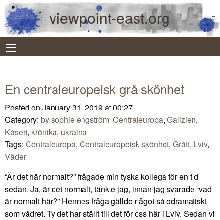
viewpoint-east.org
En centraleuropeisk grå skönhet
Posted on January 31, 2019 at 00:27.
Category:
by sophie engström
,
Centraleuropa
,
Galizien
,
Kåseri
,
krönika
,
ukraina
Tags:
Centraleuropa
,
Centraleuropeisk skönhet
,
Grått
,
Lviv
,
Väder
“Är det här normalt?” frågade min tyska kollega för en tid
sedan. Ja, är det normalt, tänkte jag, innan jag svarade “vad
är normalt här?” Hennes fråga gällde något så odramatiskt
som vädret. Ty det har ställt till det för oss här i Lviv. Sedan vi