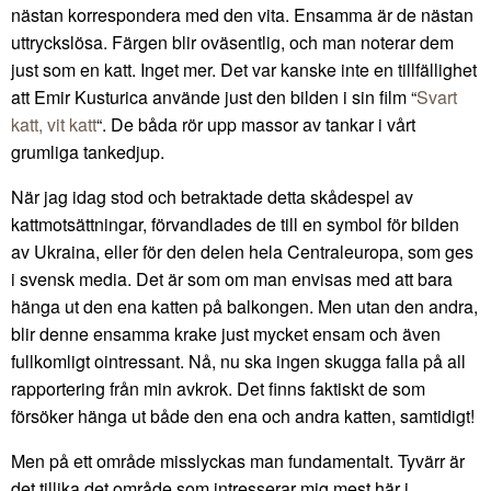
nästan korrespondera med den vita. Ensamma är de nästan
uttryckslösa. Färgen blir oväsentlig, och man noterar dem
just som en katt. Inget mer. Det var kanske inte en tillfällighet
att Emir Kusturica använde just den bilden i sin film “
Svart
katt, vit katt
“. De båda rör upp massor av tankar i vårt
grumliga tankedjup.
När jag idag stod och betraktade detta skådespel av
kattmotsättningar, förvandlades de till en symbol för bilden
av Ukraina, eller för den delen hela Centraleuropa, som ges
i svensk media. Det är som om man envisas med att bara
hänga ut den ena katten på balkongen. Men utan den andra,
blir denne ensamma krake just mycket ensam och även
fullkomligt ointressant. Nå, nu ska ingen skugga falla på all
rapportering från min avkrok. Det finns faktiskt de som
försöker hänga ut både den ena och andra katten, samtidigt!
Men på ett område misslyckas man fundamentalt. Tyvärr är
det tillika det område som intresserar mig mest här i