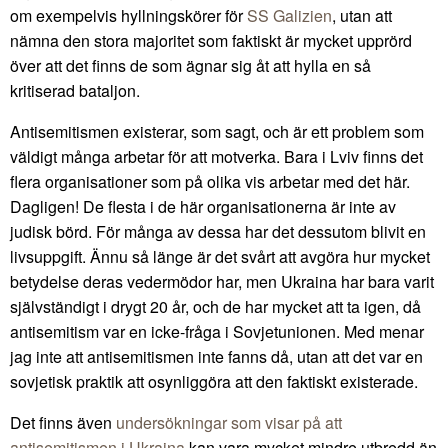
om exempelvis hyllningskörer för
SS Galizien
, utan att
nämna den stora majoritet som faktiskt är mycket upprörd
över att det finns de som ägnar sig åt att hylla en så
kritiserad bataljon.
Antisemitismen existerar, som sagt, och är ett problem som
väldigt många arbetar för att motverka. Bara i Lviv finns det
flera organisationer som på olika vis arbetar med det här.
Dagligen! De flesta i de här organisationerna är inte av
judisk börd. För många av dessa har det dessutom blivit en
livsuppgift. Ännu så länge är det svårt att avgöra hur mycket
betydelse deras vedermödor har, men Ukraina har bara varit
självständigt i drygt 20 år, och de har mycket att ta igen, då
antisemitism var en icke-fråga i Sovjetunionen. Med menar
jag inte att antisemitismen inte fanns då, utan att det var en
sovjetisk praktik att osynliggöra att den faktiskt existerade.
Det finns även
undersökningar som visar på att
antisemitismen i Ukraina
kan vara mycket mindre utbredd än