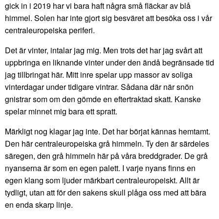
gick in i 2019 har vi bara haft några små fläckar av blå
himmel. Solen har inte gjort sig besväret att besöka oss i vår
centraleuropeiska periferi.
Det är vinter, intalar jag mig. Men trots det har jag svårt att
uppbringa en liknande vinter under den ändå begränsade tid
jag tillbringat här. Mitt inre spelar upp massor av soliga
vinterdagar under tidigare vintrar. Sådana där när snön
gnistrar som om den gömde en eftertraktad skatt. Kanske
spelar minnet mig bara ett spratt.
Märkligt nog klagar jag inte. Det har börjat kännas hemtamt.
Den här centraleuropeiska grå himmeln. Ty den är särdeles
säregen, den grå himmeln här på våra breddgrader. De grå
nyanserna är som en egen palett. I varje nyans finns en
egen klang som ljuder märkbart centraleuropeiskt. Allt är
tydligt, utan att för den sakens skull plåga oss med att bära
en enda skarp linje.