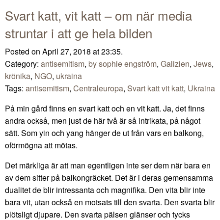
Svart katt, vit katt – om när media
struntar i att ge hela bilden
Posted on April 27, 2018 at 23:35.
Category:
antisemitism
,
by sophie engström
,
Galizien
,
Jews
,
krönika
,
NGO
,
ukraina
Tags:
antisemitism
,
Centraleuropa
,
Svart katt vit katt
,
Ukraina
På min gård finns en svart katt och en vit katt. Ja, det finns
andra också, men just de här två är så intrikata, på något
sätt. Som yin och yang hänger de ut från vars en balkong,
oförmögna att mötas.
Det märkliga är att man egentligen inte ser dem när bara en
av dem sitter på balkongräcket. Det är i deras gemensamma
dualitet de blir intressanta och magnifika. Den vita blir inte
bara vit, utan också en motsats till den svarta. Den svarta blir
plötsligt djupare. Den svarta pälsen glänser och tycks