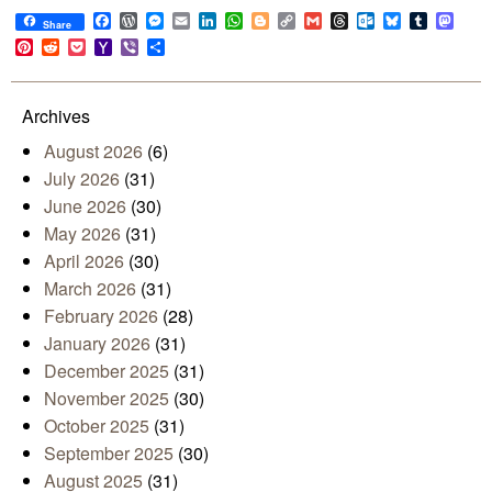
Facebook
WordPress
Messenger
Email
LinkedIn
WhatsApp
Blogger
Copy
Gmail
Threads
Outlook.com
Bluesky
Tumblr
Mast
Share
Link
Pinterest
Reddit
Pocket
Yahoo
Viber
Share
Mail
Archives
August 2026
(6)
July 2026
(31)
June 2026
(30)
May 2026
(31)
April 2026
(30)
March 2026
(31)
February 2026
(28)
January 2026
(31)
December 2025
(31)
November 2025
(30)
October 2025
(31)
September 2025
(30)
August 2025
(31)