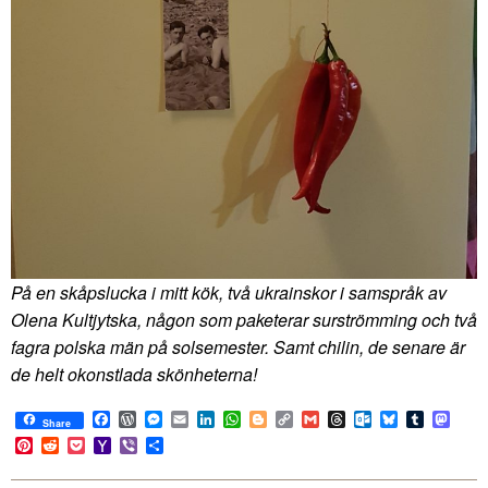
På en skåpslucka i mitt kök, två ukrainskor i samspråk av
Olena Kultjytska, någon som paketerar surströmming och två
fagra polska män på solsemester. Samt chilin, de senare är
de helt okonstlada skönheterna!
Facebook
WordPress
Messenger
Email
LinkedIn
WhatsApp
Blogger
Copy
Gmail
Threads
Outlook.com
Bluesky
Tumblr
Mast
Share
Link
Pinterest
Reddit
Pocket
Yahoo
Viber
Share
Mail