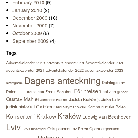
February 2010
(9)
January 2010
(9)
December 2009
(16)
November 2009
(7)
October 2009
(5)
September 2009
(4)
Tags
Adventskalender 2018
Adventskalender 2020
Adventskalender 2019
adventskalender 2021
adventskalender 2022
adventskalender 2023
Dagens anteckning
Delningen av
avantgarde
Förintelsen
Polen
Franz Schubert
Euromajdan
galizien
EU
gender
Gustav Mahler
judiska Lviv
Judiska Kraków
Johannes Brahms
judisk historia i Galizien
Kommunistiska Polen
Karol Szymanowski
Kraków
Konserter i Kraków
Ludwig van Beethoven
Lviv
Ockupationen av Polen
Opera
orgelsalen
Lvivs filharmoni
Polen