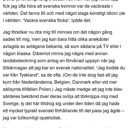
fick jag ofta höra att svenska kvinnor var de vackraste i
världen. Det fanns till och med något slags konstigt idiom ute
i världen. “Vackra svenska flicka”, lydde det.
Jag försöker nu dra mig till minnes om det någon gång
sades till mig, men jag kan bara hitta olika anekdoter
avlagda av avlägsna bekanta, så som sådana på TV eller i
någon blaska. Däremot minns jag några med annan
landsbeteckning som antog en förvånad uppsyn när jag
tillkännagav att jag bar en svensk nationalitet. “Jag trodde du
var från Tyskland”, sa de ofta. (Om de inte slog fast att jag
kom från Nederländerna, Belgien, Danmark eller vid mer
sällsynta tillfällen Polen.) Jag måste medge att jag inte blev
särdeles beklämd över deras ovilja att förknippa mig med
Sverige, ty det här tilldrog sig under den tiden då jag hade
ett mycket typiskt svenskt förhållande till det pass jag ägde –
jag var fullkomligt opatriotisk.