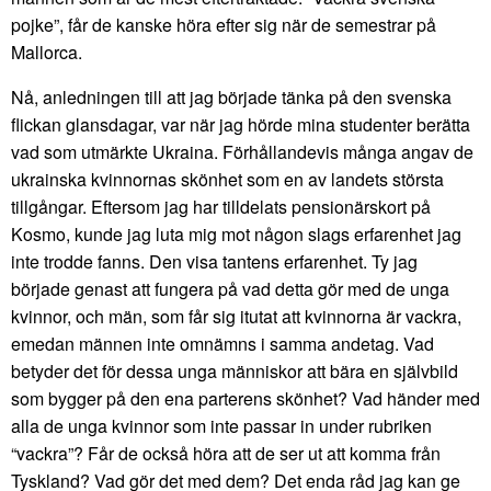
pojke”, får de kanske höra efter sig när de semestrar på
Mallorca.
Nå, anledningen till att jag började tänka på den svenska
flickan glansdagar, var när jag hörde mina studenter berätta
vad som utmärkte Ukraina. Förhållandevis många angav de
ukrainska kvinnornas skönhet som en av landets största
tillgångar. Eftersom jag har tilldelats pensionärskort på
Kosmo, kunde jag luta mig mot någon slags erfarenhet jag
inte trodde fanns. Den visa tantens erfarenhet. Ty jag
började genast att fungera på vad detta gör med de unga
kvinnor, och män, som får sig itutat att kvinnorna är vackra,
emedan männen inte omnämns i samma andetag. Vad
betyder det för dessa unga människor att bära en självbild
som bygger på den ena parterens skönhet? Vad händer med
alla de unga kvinnor som inte passar in under rubriken
“vackra”? Får de också höra att de ser ut att komma från
Tyskland? Vad gör det med dem? Det enda råd jag kan ge