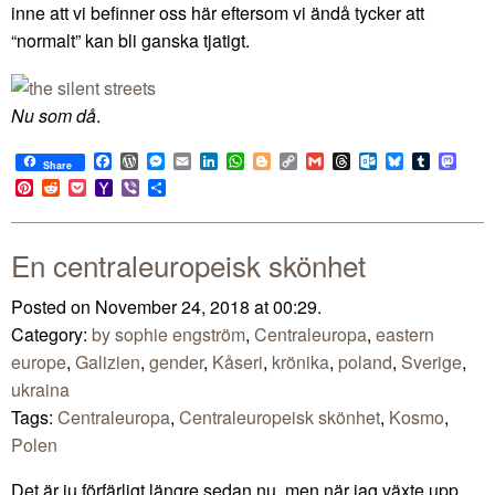
inne att vi befinner oss här eftersom vi ändå tycker att
“normalt” kan bli ganska tjatigt.
Nu som då
.
Facebook
WordPress
Messenger
Email
LinkedIn
WhatsApp
Blogger
Copy
Gmail
Threads
Outlook.com
Bluesky
Tumblr
Mast
Share
Link
Pinterest
Reddit
Pocket
Yahoo
Viber
Share
Mail
En centraleuropeisk skönhet
Posted on November 24, 2018 at 00:29.
Category:
by sophie engström
,
Centraleuropa
,
eastern
europe
,
Galizien
,
gender
,
Kåseri
,
krönika
,
poland
,
Sverige
,
ukraina
Tags:
Centraleuropa
,
Centraleuropeisk skönhet
,
Kosmo
,
Polen
Det är ju förfärligt längre sedan nu, men när jag växte upp