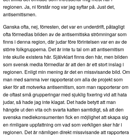
regionen. Ja, ni förstår nog var jag syftar på. Just det,
antisemitismen.
Ganska ofta, nej, förresten, det var en underdrift, påtagligt
ofta förmedlas bilden av de antisemitiska strömningar som
finns i denna region, där judar före förintelsen var en av de
större folkgrupperna. Det är inte tu tal om att antisemitism
inte skulle existera här. Självklart finns den här, men bilden
som svensk media förmedlar är att den är ett stort inslag i
regionen. Enligt min mening är det en missvisande bild. Om
man med samma iver rapporterat om alla de projekt som
sker för att motverka antisemitism, som man rapporterar om
de oftast små grupperingar med sjuklig fixering vid att hata
judar, så hade jag inte klagat. Det hade betytt att man
hängde ut den vita och svarta katten samtidigt, så att den
svenska mediekonsumenten fick en möjlighet att skapa sig
en rimligare uppfattning om vad som verkligen sker här i
regionen. Det är nämligen direkt missvisande att rapportera