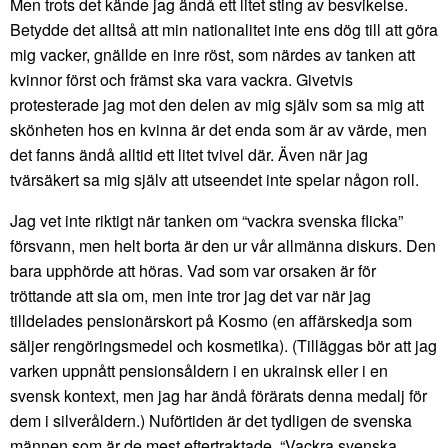
Men trots det kände jag ändå ett litet sting av besvikelse.
Betydde det alltså att min nationalitet inte ens dög till att göra
mig vacker, gnällde en inre röst, som närdes av tanken att
kvinnor först och främst ska vara vackra. Givetvis
protesterade jag mot den delen av mig själv som sa mig att
skönheten hos en kvinna är det enda som är av värde, men
det fanns ändå alltid ett litet tvivel där. Även när jag
tvärsäkert sa mig själv att utseendet inte spelar någon roll.
Jag vet inte riktigt när tanken om “vackra svenska flicka”
försvann, men helt borta är den ur vår allmänna diskurs. Den
bara upphörde att höras. Vad som var orsaken är för
tröttande att sia om, men inte tror jag det var när jag
tilldelades pensionärskort på Kosmo (en affärskedja som
säljer rengöringsmedel och kosmetika). (Tilläggas bör att jag
varken uppnått pensionsåldern i en ukrainsk eller i en
svensk kontext, men jag har ändå förärats denna medalj för
dem i silveråldern.) Nuförtiden är det tydligen de svenska
männen som är de mest eftertraktade. “Vackra svenska