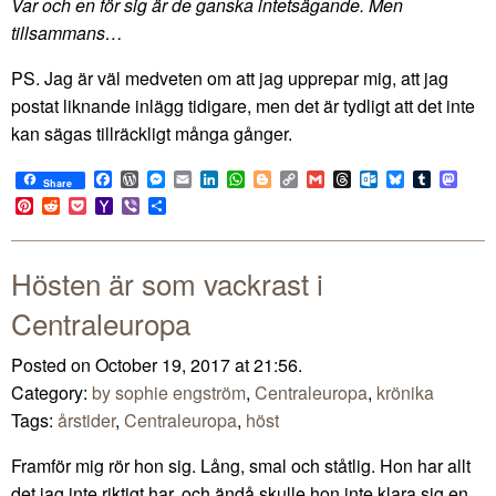
Var och en för sig är de ganska intetsägande. Men
tillsammans…
PS. Jag är väl medveten om att jag upprepar mig, att jag
postat liknande inlägg tidigare, men det är tydligt att det inte
kan sägas tillräckligt många gånger.
Facebook
WordPress
Messenger
Email
LinkedIn
WhatsApp
Blogger
Copy
Gmail
Threads
Outlook.com
Bluesky
Tumblr
Mast
Share
Link
Pinterest
Reddit
Pocket
Yahoo
Viber
Share
Mail
Hösten är som vackrast i
Centraleuropa
Posted on October 19, 2017 at 21:56.
Category:
by sophie engström
,
Centraleuropa
,
krönika
Tags:
årstider
,
Centraleuropa
,
höst
Framför mig rör hon sig. Lång, smal och ståtlig. Hon har allt
det jag inte riktigt har, och ändå skulle hon inte klara sig en