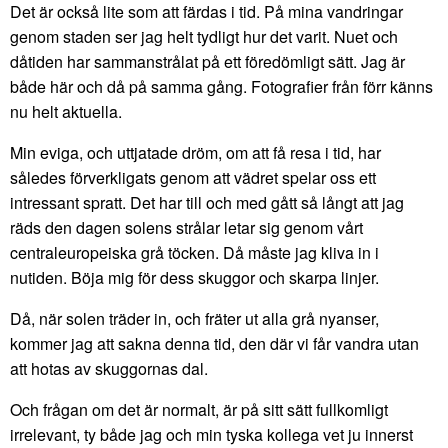
Det är också lite som att färdas i tid. På mina vandringar
genom staden ser jag helt tydligt hur det varit. Nuet och
dåtiden har sammanstrålat på ett föredömligt sätt. Jag är
både här och då på samma gång. Fotografier från förr känns
nu helt aktuella.
Min eviga, och uttjatade dröm, om att få resa i tid, har
således förverkligats genom att vädret spelar oss ett
intressant spratt. Det har till och med gått så långt att jag
räds den dagen solens strålar letar sig genom vårt
centraleuropeiska grå töcken. Då måste jag kliva in i
nutiden. Böja mig för dess skuggor och skarpa linjer.
Då, när solen träder in, och fräter ut alla grå nyanser,
kommer jag att sakna denna tid, den där vi får vandra utan
att hotas av skuggornas dal.
Och frågan om det är normalt, är på sitt sätt fullkomligt
irrelevant, ty både jag och min tyska kollega vet ju innerst