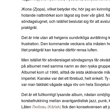
Жопа
(Zjopa), vilket betyder röv, hör jag en kvinn
hotande nattmörket som lägrat sig över vår gård. Nå
söndagslugnet, och istället beslutat sig för att avslu
praktgräl.
Det är inte utan att helgens oundvikliga avrättning
frustration. Den kommamde veckans alla måsten hopa
litet praktgräl kan kanske därför rensa luften.
Men istället för sönderslaget söndagsmys får okvä
på albumet med samma namn av den ryska grupp
Albumet kom ut 1990, alltså de sista skälvande må
imperiet. Kanske var det ett förebud, helt enkelt. Ty
var man faktiskt vågade säga röv om hela Sovjetun
Det är ett fullkomligt lysande album, nästan omöjlig
korsbefruktning mellan avantgardistisk jazz, punk,
Låten
Любовь (Kärlek)
fick den konsekvensen att j