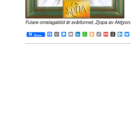
Fulare omslagsbild är svårfunnet, Zjopa av Aktjyon
Facebook
WordPress
Messenger
Email
LinkedIn
WhatsApp
Blogger
Copy
Gmail
Thread
Out
Share
Link