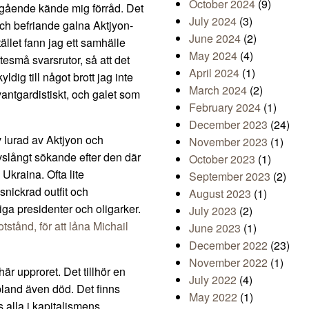
October 2024
(9)
omgående kände mig förråd. Det
July 2024
(3)
och befriande galna Aktjyon-
June 2024
(2)
ället fann jag ett samhälle
May 2024
(4)
esmå svarsrutor, så att det
April 2024
(1)
ldig till något brott jag inte
March 2024
(2)
vantgardistiskt, och galet som
February 2024
(1)
December 2023
(24)
v lurad av Aktjyon och
November 2023
(1)
livslångt sökande efter den där
October 2023
(1)
 Ukraina. Ofta lite
September 2023
(2)
nickrad outfit och
August 2023
(1)
ga presidenter och oligarker.
July 2023
(2)
tstånd, för att låna Michail
June 2023
(1)
December 2022
(23)
November 2022
(1)
här upproret. Det tillhör en
July 2022
(4)
 ibland även död. Det finns
May 2022
(1)
 alla i kapitalismens