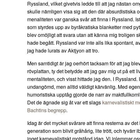
Ryssland, vilket givetvis ledde till att jag nästan 
skulle nämligen visa sig att den där absurdistiska 
menaliteten var ganska svår att finna i Ryssland. Ist
som styrdes upp av byråkratiska blanketter med pytt
blev omöjligt att svara utan att känna mig troligen sky
hade begått. Ryssland var inte alls lika spontant, a
jag hade lurats av Aktjyon att tro.
Men samtidigt är jag oerhört tacksam för att jag ble
rövplattan, ty det betydde att jag gav mig ut på ett 
mentaliteten, och visst hittade jag den. I Ryssland. I
undangömd, men alltid väldigt kärvänlig. Med egens
humoristiska upptåg gjorde de narr av maktfullkomli
Det de ägnade sig åt var ett slags
karnevalistiskt mo
Bachtins begrepp
.
Idag är det mycket svårare att finna resterna av det 
generation som blivit gråhårig, lite trött, och tyvärr
inget karnevalistiskt motstånd idag. Vi inlemmar oss