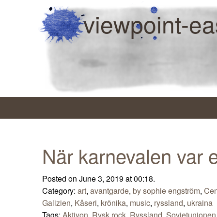
viewpoint-ea
När karnevalen var e
Posted on June 3, 2019 at 00:18.
Category:
art
,
avantgarde
,
by sophie engström
,
Cen
Galizien
,
Kåseri
,
krönika
,
music
,
ryssland
,
ukraina
Tags:
Aktjyon
,
Rysk rock
,
Ryssland
,
Sovjetunionen