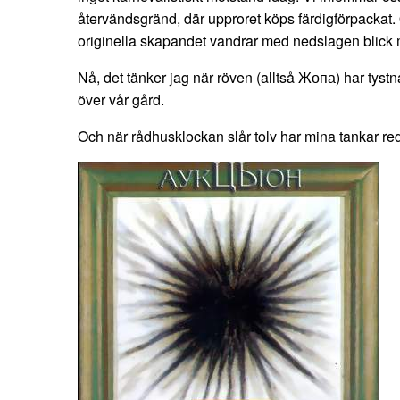
återvändsgränd, där upproret köps färdigförpackat.
originella skapandet vandrar med nedslagen blick 
Nå, det tänker jag när röven (alltså Жопа) har tystna
över vår gård.
Och när rådhusklockan slår tolv har mina tankar reda