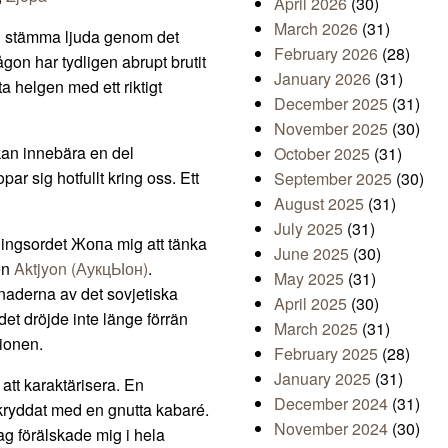
April 2026
(30)
March 2026
(31)
lig stämma ljuda genom det
February 2026
(28)
gon har tydligen abrupt brutit
January 2026
(31)
ta helgen med ett riktigt
December 2025
(31)
November 2025
(30)
 kan innebära en del
October 2025
(31)
r sig hotfullt kring oss. Ett
September 2025
(30)
August 2025
(31)
July 2025
(31)
dingsordet Жопа mig att tänka
June 2025
(30)
en
Aktjyon (АукцЫон)
.
May 2025
(31)
naderna av det sovjetiska
April 2025
(30)
 det dröjde inte länge förrän
March 2025
(31)
ionen.
February 2025
(28)
January 2025
(31)
 att karaktärisera. En
December 2024
(31)
 kryddat med en gnutta kabaré.
November 2024
(30)
ag förälskade mig i hela