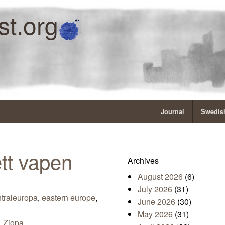
st.org
Journal
Swedish
tt vapen
Archives
August 2026
(6)
July 2026
(31)
traleuropa
,
eastern europe
,
June 2026
(30)
May 2026
(31)
,
Zjopa