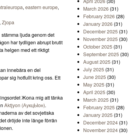
April 2026
(30)
traleuropa
,
eastern europe
,
March 2026
(31)
February 2026
(28)
,
Zjopa
January 2026
(31)
December 2025
(31)
lig stämma ljuda genom det
November 2025
(30)
gon har tydligen abrupt brutit
October 2025
(31)
ta helgen med ett riktigt
September 2025
(30)
August 2025
(31)
July 2025
(31)
 kan innebära en del
June 2025
(30)
r sig hotfullt kring oss. Ett
May 2025
(31)
April 2025
(30)
dingsordet Жопа mig att tänka
March 2025
(31)
en
Aktjyon (АукцЫон)
.
February 2025
(28)
naderna av det sovjetiska
January 2025
(31)
 det dröjde inte länge förrän
December 2024
(31)
ionen.
November 2024
(30)