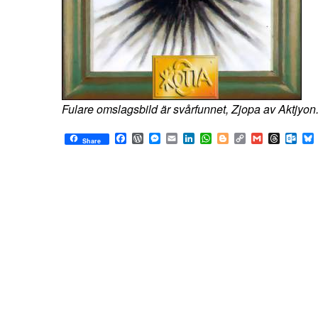
Fulare omslagsbild är svårfunnet, Zjopa av Aktjyon
Facebook
WordPress
Messenger
Email
LinkedIn
WhatsApp
Blogger
Copy
Gmail
Thread
Out
Share
Link