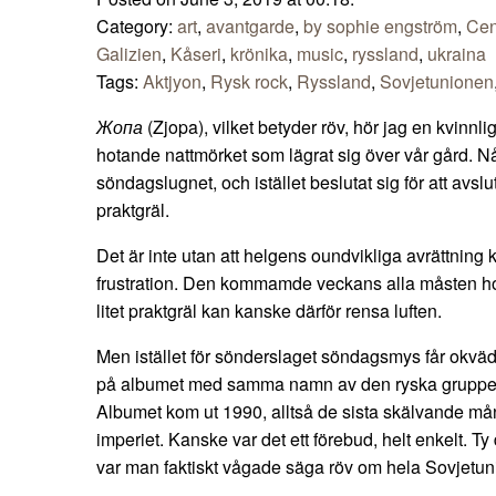
Category:
art
,
avantgarde
,
by sophie engström
,
Cen
Galizien
,
Kåseri
,
krönika
,
music
,
ryssland
,
ukraina
Tags:
Aktjyon
,
Rysk rock
,
Ryssland
,
Sovjetunionen
Жопа
(Zjopa), vilket betyder röv, hör jag en kvinn
hotande nattmörket som lägrat sig över vår gård. Nå
söndagslugnet, och istället beslutat sig för att avslu
praktgräl.
Det är inte utan att helgens oundvikliga avrättning
frustration. Den kommamde veckans alla måsten hopa
litet praktgräl kan kanske därför rensa luften.
Men istället för sönderslaget söndagsmys får okvä
på albumet med samma namn av den ryska grupp
Albumet kom ut 1990, alltså de sista skälvande må
imperiet. Kanske var det ett förebud, helt enkelt. Ty
var man faktiskt vågade säga röv om hela Sovjetun