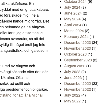
October 2024
(9)
 att karaktärisera. En
July 2024
(3)
 kryddat med en gnutta kabaré.
June 2024
(2)
ag förälskade mig i hela
May 2024
(4)
omgående kände mig förråd. Det
April 2024
(1)
och befriande galna Aktjyon-
March 2024
(2)
ället fann jag ett samhälle
February 2024
(1)
esmå svarsrutor, så att det
December 2023
(24)
ldig till något brott jag inte
November 2023
(1)
vantgardistiskt, och galet som
October 2023
(1)
September 2023
(2)
v lurad av Aktjyon och
August 2023
(1)
livslångt sökande efter den där
July 2023
(2)
 Ukraina. Ofta lite
June 2023
(1)
nickrad outfit och
December 2022
(23)
ga presidenter och oligarker.
November 2022
(1)
tstånd, för att låna Michail
July 2022
(4)
May 2022
(1)