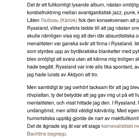
Det är ett fullkomligt lysande album, nästan omöjlig
korsbefruktning mellan avantgardistisk jazz, punk,
Låten
Любовь (Kärlek)
fick den konsekvensen att j
Ryssland, vilket givetvis ledde till att jag nästan 
skulle nämligen visa sig att den där absurdistiska 
menaliteten var ganska svår att finna i Ryssland. Ist
som styrdes upp av byråkratiska blanketter med pytt
blev omöjligt att svara utan att känna mig troligen sky
hade begått. Ryssland var inte alls lika spontant, a
jag hade lurats av Aktjyon att tro.
Men samtidigt är jag oerhört tacksam för att jag ble
rövplattan, ty det betydde att jag gav mig ut på ett 
mentaliteten, och visst hittade jag den. I Ryssland. I
undangömd, men alltid väldigt kärvänlig. Med egens
humoristiska upptåg gjorde de narr av maktfullkomli
Det de ägnade sig åt var ett slags
karnevalistiskt mo
Bachtins begrepp
.