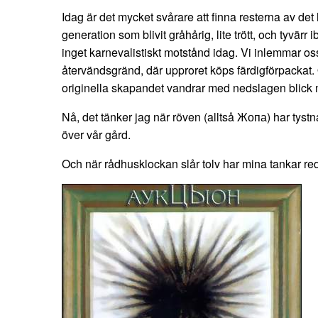
Idag är det mycket svårare att finna resterna av det 
generation som blivit gråhårig, lite trött, och tyvärr
inget karnevalistiskt motstånd idag. Vi inlemmar oss
återvändsgränd, där upproret köps färdigförpackat.
originella skapandet vandrar med nedslagen blick 
Nå, det tänker jag när röven (alltså Жопа) har tystna
över vår gård.
Och när rådhusklockan slår tolv har mina tankar reda