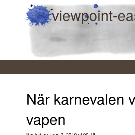
viewpoint-ea
När karnevalen v
vapen
Posted on June 3, 2019 at 00:18.