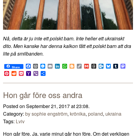
Nå, detta är ju inte ett polskt barn. Inte heller ett ukrainskt
dito. Men kanske har denna kalkon fått ett polskt barn att dra
lite på smilbanden.
Facebook
WordPress
Messenger
Email
LinkedIn
WhatsApp
Blogger
Copy
Gmail
Threads
Outlook.com
Bluesky
Tumblr
Mast
Share
Link
Pinterest
Reddit
Pocket
Yahoo
Viber
Share
Mail
Hon går före oss andra
Posted on September 21, 2017 at 23:08.
Category:
by sophie engström
,
krönika
,
poland
,
ukraina
Tags:
Lviv
Hon går före. Ja, varje minut går hon före. Om det verkligen