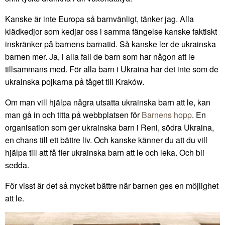
Kanske är inte Europa så barnvänligt, tänker jag. Alla
klädkedjor som kedjar oss i samma fängelse kanske faktiskt
inskränker på barnens barnatid. Så kanske ler de ukrainska
barnen mer. Ja, i alla fall de barn som har någon att le
tillsammans med. För alla barn i Ukraina har det inte som de
ukrainska pojkarna på tåget till Kraków.
Om man vill hjälpa några utsatta ukrainska barn att le, kan
man gå in och titta på webbplatsen för
Barnens hopp
. En
organisation som ger ukrainska barn i Reni, södra Ukraina,
en chans till ett bättre liv. Och kanske känner du att du vill
hjälpa till att få fler ukrainska barn att le och leka. Och bli
sedda.
För visst är det så mycket bättre när barnen ges en möjlighet
att le.