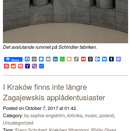
Det avslutande rummet på Schindler fabriken.
Facebook
WordPress
Messenger
Email
LinkedIn
WhatsApp
Blogger
Copy
Gmail
Threads
Outlook.com
Bluesky
Tumblr
Mast
Share
Link
Pinterest
Reddit
Pocket
Yahoo
Viber
Share
Mail
I Kraków finns inte längre
Zagajewskis applådentusiaster
Posted on October 7, 2017 at 01:42.
Category:
by sophie engström
,
krönika
,
music
,
poland
,
Uncategorized
Tags:
Franz Schubert
,
Krakóws filharmoni
,
Philip Glass
,