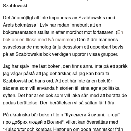
Szabłowski.
Det är omöjligt att inte imponeras av Szabłowskis mod.
Årets bokmässa i Lviv har redan inneburit att en
bokpresentation ställts in efter mordhot mot författaren. (
En
bok om en flicka med två mammor
.) Den äldre mannens
svavelosande monolog är ju dessutom ett uppenbart bevis
på att Szabłowskis bok verkligen upprör i vissa grupper.
Jag har själv inte läst boken, den finns ännu inte på ett språk
jag vågar påstå att jag behärskar, så jag kan bara ta
Szabłowski på hans ord. Att det här inte är en bok för
sådana som vill använda historien till sina egna politiska
syften. Det här är en bok som vill läka sår, med att berätta de
godas berättelse. Den berättelsen vi så sällan får höra.
På ukrainska bär boken titeln “Кулемети й вишні. Історії
про добрих людей з Волині”, vilket kan översättas med
“Kulsprutor och körsbär. Historien om goda människor från