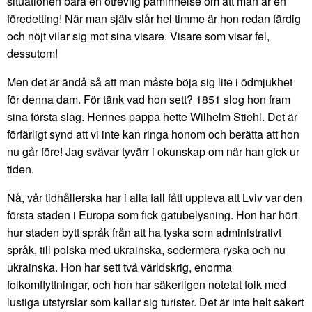
situationen bara en otrevlig påminnelse om att man är en
föredetting! När man själv slår hel timme är hon redan färdig
och nöjt vilar sig mot sina visare. Visare som visar fel,
dessutom!
Men det är ändå så att man måste böja sig lite i ödmjukhet
för denna dam. För tänk vad hon sett? 1851 slog hon fram
sina första slag. Hennes pappa hette Wilhelm Stiehl. Det är
förfärligt synd att vi inte kan ringa honom och berätta att hon
nu går före! Jag svävar tyvärr i okunskap om när han gick ur
tiden.
Nå, vår tidhållerska har i alla fall fått uppleva att Lviv var den
första staden i Europa som fick gatubelysning. Hon har hört
hur staden bytt språk från att ha tyska som administrativt
språk, till polska med ukrainska, sedermera ryska och nu
ukrainska. Hon har sett två världskrig, enorma
folkomflyttningar, och hon har säkerligen notetat folk med
lustiga utstyrslar som kallar sig turister. Det är inte helt säkert