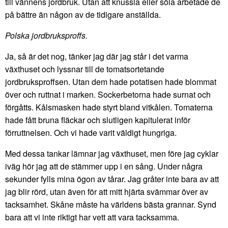
till vännens jordbruk. Utan att knussla eller söla arbetade de
på bättre än någon av de tidigare anställda.
Polska jordbruksproffs.
Ja, så är det nog, tänker jag där jag står i det varma
växthuset och lyssnar till de tomatsortetande
jordbruksproffsen. Utan dem hade potatisen hade blommat
över och ruttnat i marken. Sockerbetorna hade surnat och
förgåtts. Kålsmasken hade styrt bland vitkålen. Tomaterna
hade fått bruna fläckar och slutligen kapitulerat inför
förruttnelsen. Och vi hade varit väldigt hungriga.
Med dessa tankar lämnar jag växthuset, men före jag cyklar
iväg hör jag att de stämmer upp i en sång. Under några
sekunder fylls mina ögon av tårar. Jag gråter inte bara av att
jag blir rörd, utan även för att mitt hjärta svämmar över av
tacksamhet. Skåne måste ha världens bästa grannar. Synd
bara att vi inte riktigt har vett att vara tacksamma.