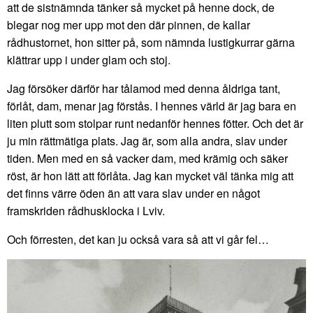
att de sistnämnda tänker så mycket på henne dock, de
blegar nog mer upp mot den där pinnen, de kallar
rådhustornet, hon sitter på, som nämnda lustigkurrar gärna
klättrar upp i under glam och stoj.
Jag försöker därför har tålamod med denna åldriga tant,
förlåt, dam, menar jag förstås. I hennes värld är jag bara en
liten plutt som stolpar runt nedanför hennes fötter. Och det är
ju min rättmätiga plats. Jag är, som alla andra, slav under
tiden. Men med en så vacker dam, med krämig och säker
röst, är hon lätt att förlåta. Jag kan mycket väl tänka mig att
det finns värre öden än att vara slav under en något
framskriden rådhusklocka i Lviv.
Och förresten, det kan ju också vara så att vi går fel…