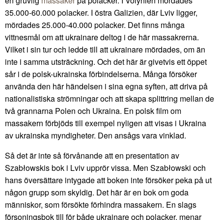
en gruvlig
massaker
på polacker. I Volynien mördades
35.000-60.000 polacker. I östra Galizien, där Lviv ligger,
mördades 25.000-40.000 polacker. Det finns många
vittnesmål om att ukrainare deltog i de här massakrerna.
Vilket i sin tur och ledde till att ukrainare mördades, om än
inte i samma utsträckning. Och det här är givetvis ett öppet
sår i de polsk-ukrainska förbindelserna. Många försöker
använda den här händelsen i sina egna syften, att driva på
nationalistiska strömningar och att skapa splittring mellan de
två grannarna Polen och Ukraina. En polsk film om
massakern förbjöds till exempel nyligen att visas i Ukraina
av ukrainska myndigheter. Den ansågs vara vinklad.
Så det är inte så förvånande att en presentation av
Szabłowskis bok i Lviv upprör vissa. Men Szabłowski och
hans översättare intygade att boken inte försöker peka på ut
någon grupp som skyldig. Det här är en bok om goda
människor, som försökte förhindra massakern. En slags
försoningsbok till för både ukrainare och polacker, menar