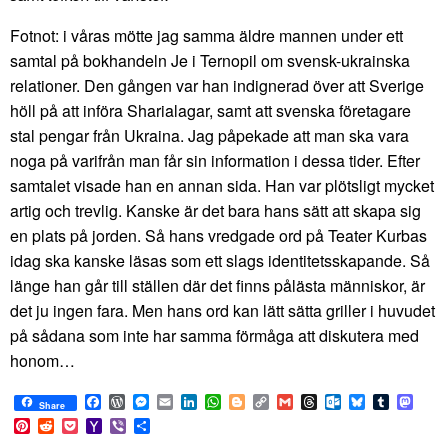
Fotnot: i våras mötte jag samma äldre mannen under ett
samtal på bokhandeln Je i Ternopil om svensk-ukrainska
relationer. Den gången var han indignerad över att Sverige
höll på att införa Sharialagar, samt att svenska företagare
stal pengar från Ukraina. Jag påpekade att man ska vara
noga på varifrån man får sin information i dessa tider. Efter
samtalet visade han en annan sida. Han var plötsligt mycket
artig och trevlig. Kanske är det bara hans sätt att skapa sig
en plats på jorden. Så hans vredgade ord på Teater Kurbas
idag ska kanske läsas som ett slags identitetsskapande. Så
länge han går till ställen där det finns pålästa människor, är
det ju ingen fara. Men hans ord kan lätt sätta griller i huvudet
på sådana som inte har samma förmåga att diskutera med
honom…
Facebook
WordPress
Messenger
Email
LinkedIn
WhatsApp
Blogger
Copy
Gmail
Threads
Outlook.com
Bluesky
Tumblr
Mast
Share
Link
Pinterest
Reddit
Pocket
Yahoo
Viber
Share
Mail