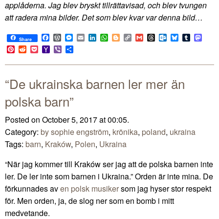
applåderna. Jag blev bryskt tillrättavisad, och blev tvungen
att radera mina bilder. Det som blev kvar var denna bild…
Facebook
WordPress
Messenger
Email
LinkedIn
WhatsApp
Blogger
Copy
Gmail
Threads
Outlook.com
Bluesky
Tumblr
Mast
Share
Link
Pinterest
Reddit
Pocket
Yahoo
Viber
Share
Mail
“De ukrainska barnen ler mer än
polska barn”
Posted on October 5, 2017 at 00:05.
Category:
by sophie engström
,
krönika
,
poland
,
ukraina
Tags:
barn
,
Kraków
,
Polen
,
Ukraina
“När jag kommer till Kraków ser jag att de polska barnen inte
ler. De ler inte som barnen i Ukraina.” Orden är inte mina. De
förkunnades av
en polsk musiker
som jag hyser stor respekt
för. Men orden, ja, de slog ner som en bomb i mitt
medvetande.