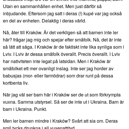
Utan en sammanhållen enhet. Men just därför så
inbjudande. Eftersom jag satt i deras (!) kupé var jag också
en del av enheten. Delaktig i deras värld.
Nå, åter till Kraków. Är det verkligen så att barnen inte ler
här? frågar jag mig och spejar efter småfolk. Nå, det är inte
så lätt att säga. I Kraków är de faktiskt inte lika synliga som i
Lviv. I Lviv är dessa småfolk överallt. Precis överallt. I Lviv
har nativiteten inte legat på latsidan. Men i Kraków är
småfolket ett mer ovanligt inslag. Inte ser jag horder av
babusjas (mor- eller farmödrar) som drar runt på dessa
kortbenta liv.
När jag väl ser barn här i Kraków ser de ut som förkrympta
vuxna. Samma utstyrsel. Så ser de inte ut i Ukraina. Barn är
barn i Ukraina. Punkt.
Men ler barnen mindre i Kraków? Svårt att sia om. Deras
smil tycks drunkna i all vuxenattityd.