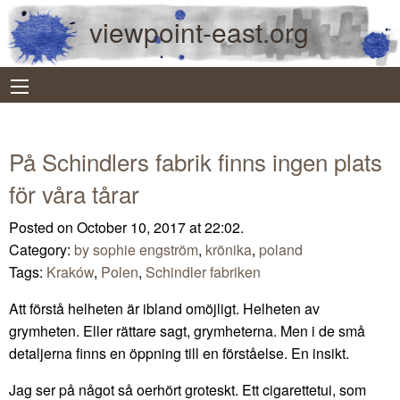
viewpoint-east.org
På Schindlers fabrik finns ingen plats
för våra tårar
Posted on October 10, 2017 at 22:02.
Category:
by sophie engström
,
krönika
,
poland
Tags:
Kraków
,
Polen
,
Schindler fabriken
Att förstå helheten är ibland omöjligt. Helheten av
grymheten. Eller rättare sagt, grymheterna. Men i de små
detaljerna finns en öppning till en förståelse. En insikt.
Jag ser på något så oerhört groteskt. Ett cigarettetui, som