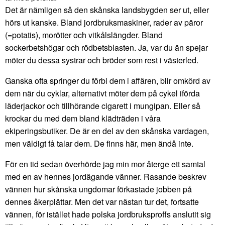
Det är nämligen så den skånska landsbygden ser ut, eller
hörs ut kanske. Bland jordbruksmaskiner, rader av päror
(=potatis), morötter och vitkålslängder. Bland
sockerbetshögar och rödbetsblasten. Ja, var du än spejar
möter du dessa systrar och bröder som rest i västerled.
Ganska ofta springer du förbi dem i affären, blir omkörd av
dem när du cyklar, alternativt möter dem på cykel iförda
läderjackor och tillhörande cigarett i mungipan. Eller så
krockar du med dem bland klädträden i våra
ekiperingsbutiker. De är en del av den skånska vardagen,
men väldigt få talar dem. De finns här, men ändå inte.
För en tid sedan överhörde jag min mor återge ett samtal
med en av hennes jordägande vänner. Rasande beskrev
vännen hur skånska ungdomar förkastade jobben på
dennes åkerplättar. Men det var nästan tur det, fortsatte
vännen, för istället hade polska jordbruksproffs anslutit sig