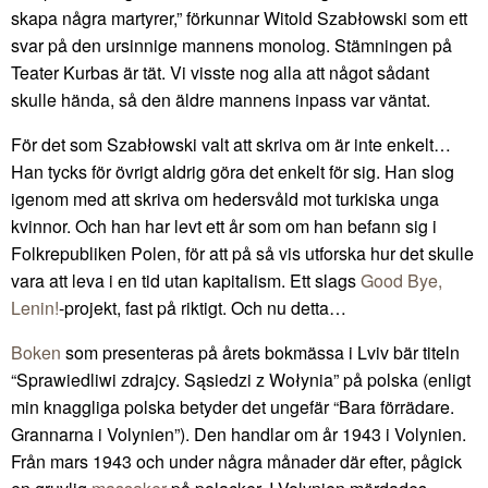
skapa några martyrer,” förkunnar Witold Szabłowski som ett
svar på den ursinnige mannens monolog. Stämningen på
Teater Kurbas är tät. Vi visste nog alla att något sådant
skulle hända, så den äldre mannens inpass var väntat.
För det som Szabłowski valt att skriva om är inte enkelt…
Han tycks för övrigt aldrig göra det enkelt för sig. Han slog
igenom med att skriva om hedersvåld mot turkiska unga
kvinnor. Och han har levt ett år som om han befann sig i
Folkrepubliken Polen, för att på så vis utforska hur det skulle
vara att leva i en tid utan kapitalism. Ett slags
Good Bye,
Lenin!
-projekt, fast på riktigt. Och nu detta…
Boken
som presenteras på årets bokmässa i Lviv bär titeln
“Sprawiedliwi zdrajcy. Sąsiedzi z Wołynia” på polska (enligt
min knaggliga polska betyder det ungefär “Bara förrädare.
Grannarna i Volynien”). Den handlar om år 1943 i Volynien.
Från mars 1943 och under några månader där efter, pågick