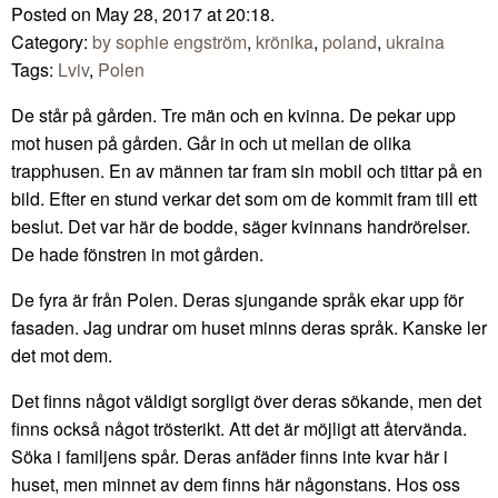
Posted on May 28, 2017 at 20:18.
Category:
by sophie engström
,
krönika
,
poland
,
ukraina
Tags:
Lviv
,
Polen
De står på gården. Tre män och en kvinna. De pekar upp
mot husen på gården. Går in och ut mellan de olika
trapphusen. En av männen tar fram sin mobil och tittar på en
bild. Efter en stund verkar det som om de kommit fram till ett
beslut. Det var här de bodde, säger kvinnans handrörelser.
De hade fönstren in mot gården.
De fyra är från Polen. Deras sjungande språk ekar upp för
fasaden. Jag undrar om huset minns deras språk. Kanske ler
det mot dem.
Det finns något väldigt sorgligt över deras sökande, men det
finns också något trösterikt. Att det är möjligt att återvända.
Söka i familjens spår. Deras anfäder finns inte kvar här i
huset, men minnet av dem finns här någonstans. Hos oss