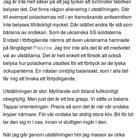
Jag är inte helt säker på att jag tycker att Schindler fabriken
belyser det. Det finns någon alienering i utställningen. Där
till exempel polackernas roll i en framväxande antisemitism
inte belyses tillräckligt mycket. Där istället andra får stå som
bärarna av ondskan. Som de ukrainska SS-soldaterna.
Endast i förbigående nämns att även ukrainarna hamnade
på fånglägret
Płaszów
. Jag tror inte alls det är ett medvetet
val av utställarna. Det är helt enkelt ett försök att också
belysa hur polackerna utsattes för ett förtryck av de tyska
ockupanterna. En nästan omöjlig balansakt, som i alla fall
får mig att önska ett förtydligande.
Utställningen är stor. Myllrande och ibland fullkomligt
obegriplig. Men just det är ett bra grepp. Vi sätts ur balans.
Tappar orienteringen. Precis så som det är när vår ondska
kryper närmare. För vår ondska tar aldrig stora kliv. Bit för bit
tar den sig in i oss, innan vi slutligen ingår i den.
När jag går genom utställningen hör jag massor av olika