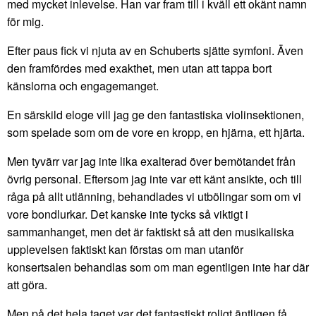
med mycket inlevelse. Han var fram till i kväll ett okänt namn
för mig.
Efter paus fick vi njuta av en Schuberts sjätte symfoni. Även
den framfördes med exakthet, men utan att tappa bort
känslorna och engagemanget.
En särskild eloge vill jag ge den fantastiska violinsektionen,
som spelade som om de vore en kropp, en hjärna, ett hjärta.
Men tyvärr var jag inte lika exalterad över bemötandet från
övrig personal. Eftersom jag inte var ett känt ansikte, och till
råga på allt utlänning, behandlades vi utbölingar som om vi
vore bondlurkar. Det kanske inte tycks så viktigt i
sammanhanget, men det är faktiskt så att den musikaliska
upplevelsen faktiskt kan förstas om man utanför
konsertsalen behandlas som om man egentligen inte har där
att göra.
Men på det hela taget var det fantastiskt roligt äntligen få