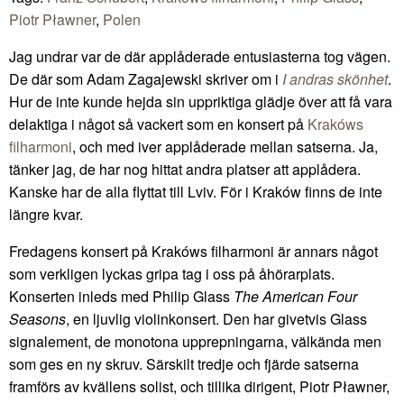
Piotr Pławner
,
Polen
Jag undrar var de där applåderade entusiasterna tog vägen.
De där som Adam Zagajewski skriver om i
I andras skönhet
.
Hur de inte kunde hejda sin uppriktiga glädje över att få vara
delaktiga i något så vackert som en konsert på
Krakóws
filharmoni
, och med iver applåderade mellan satserna. Ja,
tänker jag, de har nog hittat andra platser att applådera.
Kanske har de alla flyttat till Lviv. För i Kraków finns de inte
längre kvar.
Fredagens konsert på Krakóws filharmoni är annars något
som verkligen lyckas gripa tag i oss på åhörarplats.
Konserten inleds med Philip Glass
The American Four
Seasons
, en ljuvlig violinkonsert. Den har givetvis Glass
signalement, de monotona upprepningarna, välkända men
som ges en ny skruv. Särskilt tredje och fjärde satserna
framförs av kvällens solist, och tillika dirigent, Piotr Pławner,