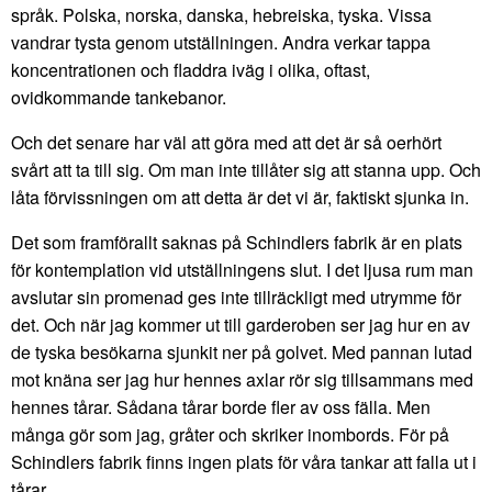
språk. Polska, norska, danska, hebreiska, tyska. Vissa
vandrar tysta genom utställningen. Andra verkar tappa
koncentrationen och fladdra iväg i olika, oftast,
ovidkommande tankebanor.
Och det senare har väl att göra med att det är så oerhört
svårt att ta till sig. Om man inte tillåter sig att stanna upp. Och
låta förvissningen om att detta är det vi är, faktiskt sjunka in.
Det som framförallt saknas på Schindlers fabrik är en plats
för kontemplation vid utställningens slut. I det ljusa rum man
avslutar sin promenad ges inte tillräckligt med utrymme för
det. Och när jag kommer ut till garderoben ser jag hur en av
de tyska besökarna sjunkit ner på golvet. Med pannan lutad
mot knäna ser jag hur hennes axlar rör sig tillsammans med
hennes tårar. Sådana tårar borde fler av oss fälla. Men
många gör som jag, gråter och skriker inombords. För på
Schindlers fabrik finns ingen plats för våra tankar att falla ut i
tårar.