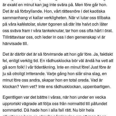
är exakt en minut kan jag inte svära på. Men före går hon.
Det är så förbryllande. Hon, vårt rättesnöre i det kaotiska
sammanhang vi kallar verkligheten. När vi lutar oss tillbaka
på våra kaféstolar, sluter ögonen så där lite halvt och låter
oss sväva fram i våra tankeknutar, tar hon oss ofta hårt i örat.
Tillrättavisar oss, och leder in oss i den gemenskap vi är
hänvisade till.
Det är därför det är så förvirrande att hon går före. Ja, faktiskt
fel, enligt verklig tid. En rådhusklocka bör väl ändå ha vett att
gå som folk! I vår tideräkning. Inte en minut före! Just före är
ju så otroligt irriterande. Varje gång hon slår sina slag, en
minut före oss andra, skapar hon en total oreda. Vad är
klockan? Vem vet? Inte ens rådhusklockan, uppenbarligen.
Egentligen var det bättre i våras, när hon under en vecka
upproriskt vägrade att följa oss från normaltid till påfundet
sommartid. Då hade hon i alla fall rätt. Nu blir hela