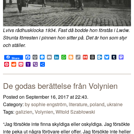
Lvivs rådhusklocka 1934. Fast då bodde hon förstås i Lwów.
Strunta förresten i pinnen hon sitter på. Det är hon som styr
och ställer.
Facebook
WordPress
Messenger
Email
LinkedIn
WhatsApp
Blogger
Copy
Gmail
Threads
Outlook.com
Bluesky
Tumblr
Mast
Share
Link
Pinterest
Reddit
Pocket
Yahoo
Viber
Share
Mail
De godas berättelse från Volynien
Posted on September 16, 2017 at 22:43.
Category:
by sophie engström
,
literature
,
poland
,
ukraine
Tags:
galizien
,
Volynien
,
Witold Szabłowski
“Jag försökte inte finna skyldiga eller oskyldiga. Jag försökte
inte peka ut några förövare eller offer. Jag försökte inte heller