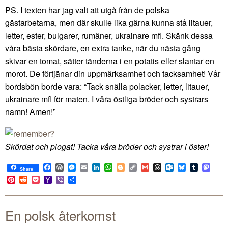
PS. I texten har jag valt att utgå från de polska
gästarbetarna, men där skulle lika gärna kunna stå litauer,
letter, ester, bulgarer, rumäner, ukrainare mfl. Skänk dessa
våra bästa skördare, en extra tanke, när du nästa gång
skivar en tomat, sätter tänderna i en potatis eller slantar en
morot. De förtjänar din uppmärksamhet och tacksamhet! Vår
bordsbön borde vara: “Tack snälla polacker, letter, litauer,
ukrainare mfl för maten. I våra östliga bröder och systrars
namn! Amen!”
Skördat och plogat! Tacka våra bröder och systrar i öster!
Facebook
WordPress
Messenger
Email
LinkedIn
WhatsApp
Blogger
Copy
Gmail
Threads
Outlook.com
Bluesky
Tumblr
Mast
Share
Link
Pinterest
Reddit
Pocket
Yahoo
Viber
Share
Mail
En polsk återkomst