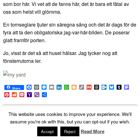
som bor här. Vi vet att de fanns här, det är bara ett fåtal av
oss som helst vill glömma.
En tornseglare tjuter sin säregna sång och det är dags för de
fyra att ta den obligatoriska jag-var-här-bilden​. De poserar
glatt framför porten.
Jo, visst är det så att huset hälsar. Jag tycker nog att
fönsterrutorna ler.
Facebook
WordPress
Messenger
Email
LinkedIn
WhatsApp
Blogger
Copy
Gmail
Threads
Outlook.com
Bluesky
Tumblr
Mast
Share
Link
Pinterest
Reddit
Pocket
Yahoo
Viber
Share
Mail
This website uses cookies to improve your experience. We'll
«
»
assume you're ok with this, but you can opt-out if you wish.
Archives
Read More
Accept
Reject
August 2026
(6)