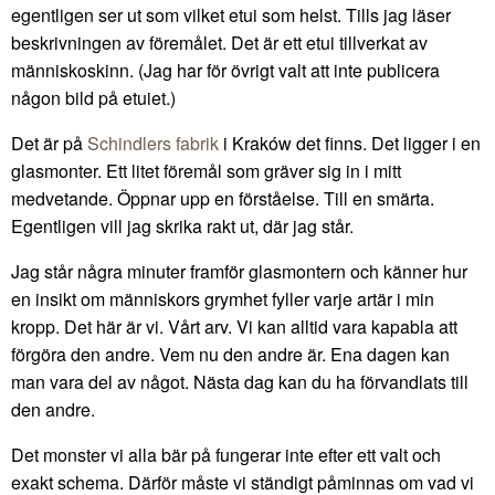
egentligen ser ut som vilket etui som helst. Tills jag läser
beskrivningen av föremålet. Det är ett etui tillverkat av
människoskinn. (Jag har för övrigt valt att inte publicera
någon bild på etuiet.)
Det är på
Schindlers fabrik
i Kraków det finns. Det ligger i en
glasmonter. Ett litet föremål som gräver sig in i mitt
medvetande. Öppnar upp en förståelse. Till en smärta.
Egentligen vill jag skrika rakt ut, där jag står.
Jag står några minuter framför glasmontern och känner hur
en insikt om människors grymhet fyller varje artär i min
kropp. Det här är vi. Vårt arv. Vi kan alltid vara kapabla att
förgöra den andre. Vem nu den andre är. Ena dagen kan
man vara del av något. Nästa dag kan du ha förvandlats till
den andre.
Det monster vi alla bär på fungerar inte efter ett valt och
exakt schema. Därför måste vi ständigt påminnas om vad vi