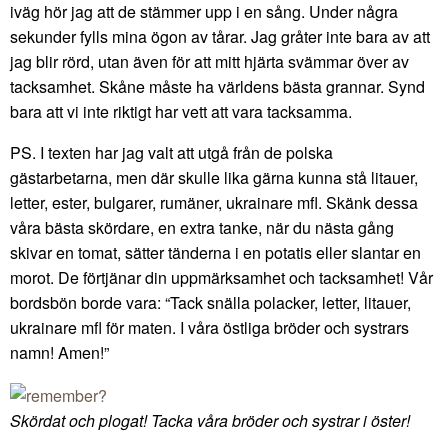
iväg hör jag att de stämmer upp i en sång. Under några
sekunder fylls mina ögon av tårar. Jag gråter inte bara av att
jag blir rörd, utan även för att mitt hjärta svämmar över av
tacksamhet. Skåne måste ha världens bästa grannar. Synd
bara att vi inte riktigt har vett att vara tacksamma.
PS. I texten har jag valt att utgå från de polska
gästarbetarna, men där skulle lika gärna kunna stå litauer,
letter, ester, bulgarer, rumäner, ukrainare mfl. Skänk dessa
våra bästa skördare, en extra tanke, när du nästa gång
skivar en tomat, sätter tänderna i en potatis eller slantar en
morot. De förtjänar din uppmärksamhet och tacksamhet! Vår
bordsbön borde vara: “Tack snälla polacker, letter, litauer,
ukrainare mfl för maten. I våra östliga bröder och systrars
namn! Amen!”
Skördat och plogat! Tacka våra bröder och systrar i öster!