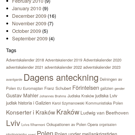
February 2010
(9)
January 2010
(9)
December 2009
(16)
November 2009
(7)
October 2009
(5)
September 2009
(4)
Tags
Adventskalender 2018
Adventskalender 2020
Adventskalender 2019
adventskalender 2021
adventskalender 2022
adventskalender 2023
Dagens anteckning
Delningen av
avantgarde
Förintelsen
Polen
Franz Schubert
Euromajdan
galizien
EU
gender
Gustav Mahler
judiska Lviv
Judiska Kraków
Johannes Brahms
judisk historia i Galizien
Kommunistiska Polen
Karol Szymanowski
Kraków
Konserter i Kraków
Ludwig van Beethoven
Lviv
Ockupationen av Polen
Opera
orgelsalen
Lvivs filharmoni
Polen
Polen under mellankrigstiden
photography
poesi