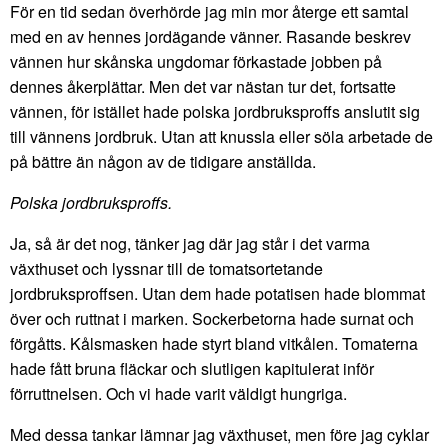
För en tid sedan överhörde jag min mor återge ett samtal
med en av hennes jordägande vänner. Rasande beskrev
vännen hur skånska ungdomar förkastade jobben på
dennes åkerplättar. Men det var nästan tur det, fortsatte
vännen, för istället hade polska jordbruksproffs anslutit sig
till vännens jordbruk. Utan att knussla eller söla arbetade de
på bättre än någon av de tidigare anställda.
Polska jordbruksproffs.
Ja, så är det nog, tänker jag där jag står i det varma
växthuset och lyssnar till de tomatsortetande
jordbruksproffsen. Utan dem hade potatisen hade blommat
över och ruttnat i marken. Sockerbetorna hade surnat och
förgåtts. Kålsmasken hade styrt bland vitkålen. Tomaterna
hade fått bruna fläckar och slutligen kapitulerat inför
förruttnelsen. Och vi hade varit väldigt hungriga.
Med dessa tankar lämnar jag växthuset, men före jag cyklar