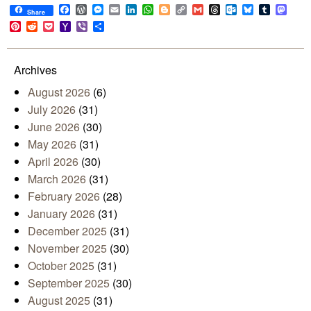
Facebook
WordPress
Messenger
Email
LinkedIn
WhatsApp
Blogger
Copy
Gmail
Threads
Outlook.com
Bluesky
Tumblr
Mast
Share
Link
Pinterest
Reddit
Pocket
Yahoo
Viber
Share
Mail
Archives
August 2026
(6)
July 2026
(31)
June 2026
(30)
May 2026
(31)
April 2026
(30)
March 2026
(31)
February 2026
(28)
January 2026
(31)
December 2025
(31)
November 2025
(30)
October 2025
(31)
September 2025
(30)
August 2025
(31)