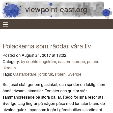
viewpoint-east.org
Polackerna som räddar våra liv
Posted on August 24, 2017 at 13:32.
Category:
by sophie engström
,
eastern europe
,
poland
,
ukraina
Tags:
Gästarbetare
,
jordbruk
,
Polen
,
Sverige
Solljuset skär genom glastaket, och sprider en fuktig, men
ändå trivsam, atmosfär. Tomater och gurkor står
sammanpressade på stora pallar. Redo för sina resor ut i
Sverige. Jag fingrar på någon påse med tomater bland de
utvalda guldklimpar som ingår i gårdsbutikens sortiment.