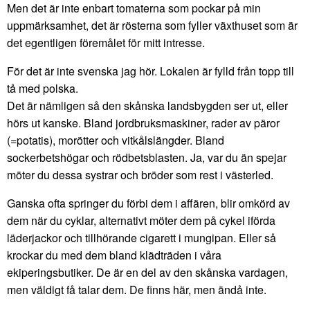
Men det är inte enbart tomaterna som pockar på min
uppmärksamhet, det är rösterna som fyller växthuset som är
det egentligen föremålet för mitt intresse.
För det är inte svenska jag hör. Lokalen är fylld från topp till
tå med polska.
Det är nämligen så den skånska landsbygden ser ut, eller
hörs ut kanske. Bland jordbruksmaskiner, rader av päror
(=potatis), morötter och vitkålslängder. Bland
sockerbetshögar och rödbetsblasten. Ja, var du än spejar
möter du dessa systrar och bröder som rest i västerled.
Ganska ofta springer du förbi dem i affären, blir omkörd av
dem när du cyklar, alternativt möter dem på cykel iförda
läderjackor och tillhörande cigarett i mungipan. Eller så
krockar du med dem bland klädträden i våra
ekiperingsbutiker. De är en del av den skånska vardagen,
men väldigt få talar dem. De finns här, men ändå inte.