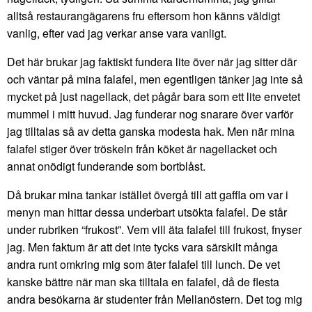
alltså restaurangägarens fru eftersom hon känns väldigt
vanlig, efter vad jag verkar anse vara vanligt.
Det här brukar jag faktiskt fundera lite över när jag sitter där
och väntar på mina falafel, men egentligen tänker jag inte så
mycket på just nagellack, det pågår bara som ett lite envetet
mummel i mitt huvud. Jag funderar nog snarare över varför
jag tilltalas så av detta ganska modesta hak. Men när mina
falafel stiger över tröskeln från köket är nagellacket och
annat onödigt funderande som bortblåst.
Då brukar mina tankar istället övergå till att gaffla om var i
menyn man hittar dessa underbart utsökta falafel. De står
under rubriken “frukost”. Vem vill äta falafel till frukost, fnyser
jag. Men faktum är att det inte tycks vara särskilt många
andra runt omkring mig som äter falafel till lunch. De vet
kanske bättre när man ska tilltala en falafel, då de flesta
andra besökarna är studenter från Mellanöstern. Det tog mig