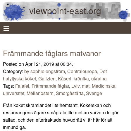
viewpoint-east.org
Främmande fåglars matvanor
Posted on April 21, 2019 at 00:34.
Category:
by sophie engström
,
Centraleuropa
,
Det
halytjyska köket
,
Galizien
,
Kåseri
,
krönika
,
ukraina
Tags:
Falafel
,
Främmande fåglar
,
Lviv
,
mat
,
Medicinska
universitet
,
Mellanöstern
,
Smörgåstårta
,
Sverige
Från köket skramlar det lite hemtamt. Kokerskan och
restaurangens ägare småprata lite mellan varven de gör
sallad, och den eftertraktade huvudrätt vi är här för att
inmundiga.