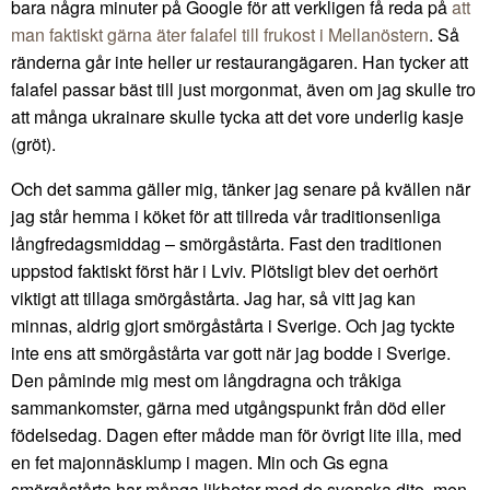
bara några minuter på Google för att verkligen få reda på
att
man faktiskt gärna äter falafel till frukost i Mellanöstern
. Så
ränderna går inte heller ur restaurangägaren. Han tycker att
falafel passar bäst till just morgonmat, även om jag skulle tro
att många ukrainare skulle tycka att det vore underlig kasje
(gröt).
Och det samma gäller mig, tänker jag senare på kvällen när
jag står hemma i köket för att tillreda vår traditionsenliga
långfredagsmiddag – smörgåstårta. Fast den traditionen
uppstod faktiskt först här i Lviv. Plötsligt blev det oerhört
viktigt att tillaga smörgåstårta. Jag har, så vitt jag kan
minnas, aldrig gjort smörgåstårta i Sverige. Och jag tyckte
inte ens att smörgåstårta var gott när jag bodde i Sverige.
Den påminde mig mest om långdragna och tråkiga
sammankomster, gärna med utgångspunkt från död eller
födelsedag. Dagen efter mådde man för övrigt lite illa, med
en fet majonnäsklump i magen. Min och Gs egna
smörgåstårta har många likheter med de svenska dito, men