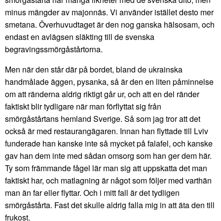
minus mängder av majonnäs. Vi använder istället desto mer
smetana. Överhuvudtaget är den nog ganska hälsosam, och
endast en avlägsen släkting till de svenska
begravingssmörgåstårtorna.
Men när den står där på bordet, bland de ukrainska
handmålade äggen, pysanka, så är den en liten påminnelse
om att ränderna aldrig riktigt går ur, och att en del ränder
faktiskt blir tydligare när man förflyttat sig från
smörgåstårtans hemland Sverige. Så som jag tror att det
också är med restaurangägaren. Innan han flyttade till Lviv
funderade han kanske inte så mycket på falafel, och kanske
gav han dem inte med sådan omsorg som han ger dem här.
Ty som främmande fågel lär man sig att uppskatta det man
faktiskt har, och matlagning är något som följer med varthän
man än far eller flyttar. Och i mitt fall är det tydligen
smörgåstårta. Fast det skulle aldrig falla mig in att äta den till
frukost.