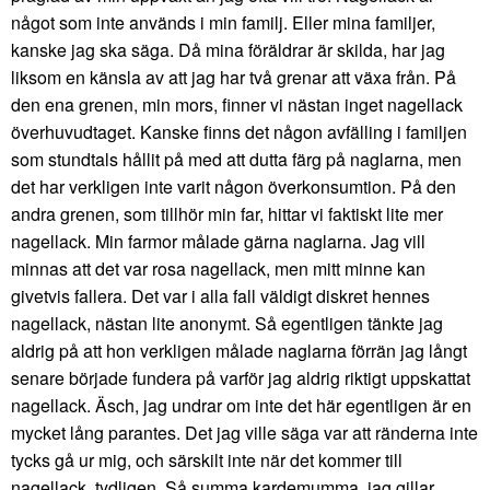
något som inte används i min familj. Eller mina familjer,
kanske jag ska säga. Då mina föräldrar är skilda, har jag
liksom en känsla av att jag har två grenar att växa från. På
den ena grenen, min mors, finner vi nästan inget nagellack
överhuvudtaget. Kanske finns det någon avfälling i familjen
som stundtals hållit på med att dutta färg på naglarna, men
det har verkligen inte varit någon överkonsumtion. På den
andra grenen, som tillhör min far, hittar vi faktiskt lite mer
nagellack. Min farmor målade gärna naglarna. Jag vill
minnas att det var rosa nagellack, men mitt minne kan
givetvis fallera. Det var i alla fall väldigt diskret hennes
nagellack, nästan lite anonymt. Så egentligen tänkte jag
aldrig på att hon verkligen målade naglarna förrän jag långt
senare började fundera på varför jag aldrig riktigt uppskattat
nagellack. Äsch, jag undrar om inte det här egentligen är en
mycket lång parantes. Det jag ville säga var att ränderna inte
tycks gå ur mig, och särskilt inte när det kommer till
nagellack, tydligen. Så summa kardemumma, jag gillar