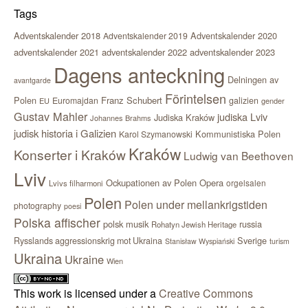
Tags
Adventskalender 2018
Adventskalender 2020
Adventskalender 2019
adventskalender 2021
adventskalender 2022
adventskalender 2023
Dagens anteckning
Delningen av
avantgarde
Förintelsen
Polen
Franz Schubert
Euromajdan
galizien
EU
gender
Gustav Mahler
judiska Lviv
Judiska Kraków
Johannes Brahms
judisk historia i Galizien
Kommunistiska Polen
Karol Szymanowski
Kraków
Konserter i Kraków
Ludwig van Beethoven
Lviv
Ockupationen av Polen
Opera
orgelsalen
Lvivs filharmoni
Polen
Polen under mellankrigstiden
photography
poesi
Polska affischer
polsk musik
russia
Rohatyn Jewish Heritage
Sverige
Rysslands aggressionskrig mot Ukraina
Stanisław Wyspiański
turism
Ukraina
Ukraine
Wien
This work is licensed under a
Creative Commons