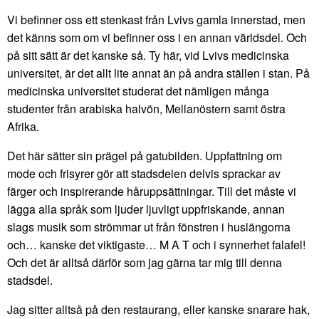
Vi befinner oss ett stenkast från Lvivs gamla innerstad, men
det känns som om vi befinner oss i en annan världsdel. Och
på sitt sätt är det kanske så. Ty här, vid Lvivs medicinska
universitet, är det allt lite annat än på andra ställen i stan. På
medicinska universitet studerat det nämligen många
studenter från arabiska halvön, Mellanöstern samt östra
Afrika.
Det här sätter sin prägel på gatubilden. Uppfattning om
mode och frisyrer gör att stadsdelen delvis sprackar av
färger och inspirerande håruppsättningar. Till det måste vi
lägga alla språk som ljuder ljuvligt uppfriskande, annan
slags musik som strömmar ut från fönstren i huslängorna
och… kanske det viktigaste… M A T och i synnerhet falafel!
Och det är alltså därför som jag gärna tar mig till denna
stadsdel.
Jag sitter alltså på den restaurang, eller kanske snarare hak,