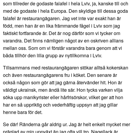
som tillreder de godaste falafel i hela Lviv, ja, kanske till och
med de godaste i hela Europa. Den skyldige till dessa goda
falafel är restaurangägaren. Jag vet inte var exakt han är
född, men han är en lika främmande fågel i Lviv som jag
faktiskt fortfarande är. Det är nog därför som vi tycker om
varandra. Det finns nämligen något av en oskriven allians
mellan oss. Som om vi förstår varandra bara genom att vi
båda tillhör den lilla grupp av nytillkomna i Lviv.
Tillsammans med restaurangägaren stökar alltså kokerskan
och även restaurangägarens fru i köket. Den senare är
också någon som gör att jag gärna återvänder hit. Hon är
väldigt ukrainsk, men ändå lite sär. Hon tycks varken vilja
söka upp manikyrister eller hårfrisörskor, vilket ger att hon
har en så uppriktig och vederhäftig uppsyn att jag gillar
henne bara för det.
Se där! Ränderna går aldrig ur. Jag är helt enkelt mycket mer
präglad av min uppväxt än jag ofta vill tro. Nagellack är