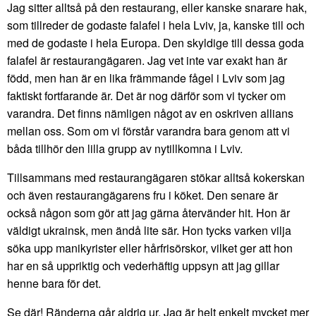
Jag sitter alltså på den restaurang, eller kanske snarare hak,
som tillreder de godaste falafel i hela Lviv, ja, kanske till och
med de godaste i hela Europa. Den skyldige till dessa goda
falafel är restaurangägaren. Jag vet inte var exakt han är
född, men han är en lika främmande fågel i Lviv som jag
faktiskt fortfarande är. Det är nog därför som vi tycker om
varandra. Det finns nämligen något av en oskriven allians
mellan oss. Som om vi förstår varandra bara genom att vi
båda tillhör den lilla grupp av nytillkomna i Lviv.
Tillsammans med restaurangägaren stökar alltså kokerskan
och även restaurangägarens fru i köket. Den senare är
också någon som gör att jag gärna återvänder hit. Hon är
väldigt ukrainsk, men ändå lite sär. Hon tycks varken vilja
söka upp manikyrister eller hårfrisörskor, vilket ger att hon
har en så uppriktig och vederhäftig uppsyn att jag gillar
henne bara för det.
Se där! Ränderna går aldrig ur. Jag är helt enkelt mycket mer