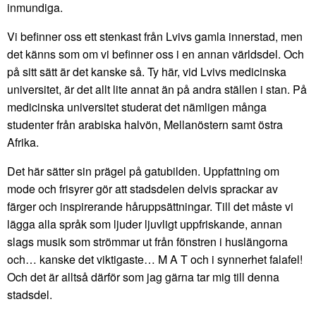
inmundiga.
Vi befinner oss ett stenkast från Lvivs gamla innerstad, men
det känns som om vi befinner oss i en annan världsdel. Och
på sitt sätt är det kanske så. Ty här, vid Lvivs medicinska
universitet, är det allt lite annat än på andra ställen i stan. På
medicinska universitet studerat det nämligen många
studenter från arabiska halvön, Mellanöstern samt östra
Afrika.
Det här sätter sin prägel på gatubilden. Uppfattning om
mode och frisyrer gör att stadsdelen delvis sprackar av
färger och inspirerande håruppsättningar. Till det måste vi
lägga alla språk som ljuder ljuvligt uppfriskande, annan
slags musik som strömmar ut från fönstren i huslängorna
och… kanske det viktigaste… M A T och i synnerhet falafel!
Och det är alltså därför som jag gärna tar mig till denna
stadsdel.