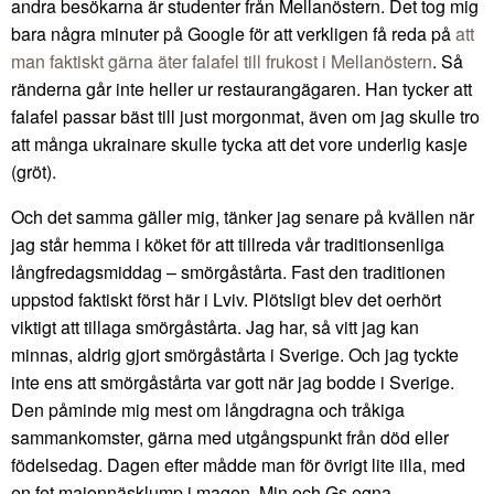
andra besökarna är studenter från Mellanöstern. Det tog mig
bara några minuter på Google för att verkligen få reda på
att
man faktiskt gärna äter falafel till frukost i Mellanöstern
. Så
ränderna går inte heller ur restaurangägaren. Han tycker att
falafel passar bäst till just morgonmat, även om jag skulle tro
att många ukrainare skulle tycka att det vore underlig kasje
(gröt).
Och det samma gäller mig, tänker jag senare på kvällen när
jag står hemma i köket för att tillreda vår traditionsenliga
långfredagsmiddag – smörgåstårta. Fast den traditionen
uppstod faktiskt först här i Lviv. Plötsligt blev det oerhört
viktigt att tillaga smörgåstårta. Jag har, så vitt jag kan
minnas, aldrig gjort smörgåstårta i Sverige. Och jag tyckte
inte ens att smörgåstårta var gott när jag bodde i Sverige.
Den påminde mig mest om långdragna och tråkiga
sammankomster, gärna med utgångspunkt från död eller
födelsedag. Dagen efter mådde man för övrigt lite illa, med
en fet majonnäsklump i magen. Min och Gs egna