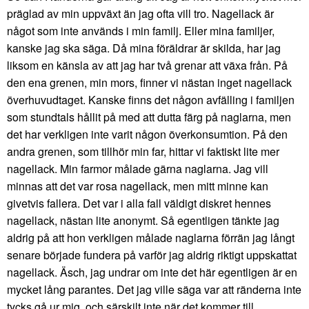
präglad av min uppväxt än jag ofta vill tro. Nagellack är
något som inte används i min familj. Eller mina familjer,
kanske jag ska säga. Då mina föräldrar är skilda, har jag
liksom en känsla av att jag har två grenar att växa från. På
den ena grenen, min mors, finner vi nästan inget nagellack
överhuvudtaget. Kanske finns det någon avfälling i familjen
som stundtals hållit på med att dutta färg på naglarna, men
det har verkligen inte varit någon överkonsumtion. På den
andra grenen, som tillhör min far, hittar vi faktiskt lite mer
nagellack. Min farmor målade gärna naglarna. Jag vill
minnas att det var rosa nagellack, men mitt minne kan
givetvis fallera. Det var i alla fall väldigt diskret hennes
nagellack, nästan lite anonymt. Så egentligen tänkte jag
aldrig på att hon verkligen målade naglarna förrän jag långt
senare började fundera på varför jag aldrig riktigt uppskattat
nagellack. Äsch, jag undrar om inte det här egentligen är en
mycket lång parantes. Det jag ville säga var att ränderna inte
tycks gå ur mig, och särskilt inte när det kommer till