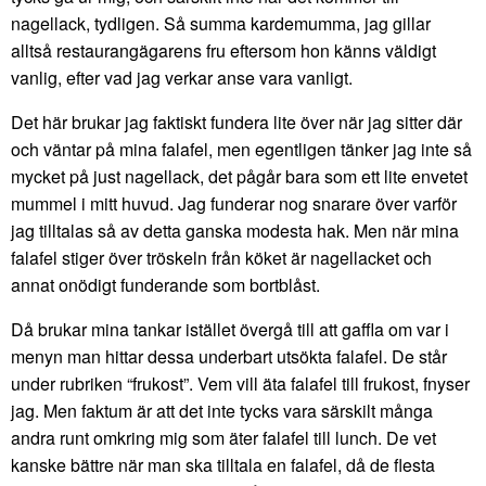
nagellack, tydligen. Så summa kardemumma, jag gillar
alltså restaurangägarens fru eftersom hon känns väldigt
vanlig, efter vad jag verkar anse vara vanligt.
Det här brukar jag faktiskt fundera lite över när jag sitter där
och väntar på mina falafel, men egentligen tänker jag inte så
mycket på just nagellack, det pågår bara som ett lite envetet
mummel i mitt huvud. Jag funderar nog snarare över varför
jag tilltalas så av detta ganska modesta hak. Men när mina
falafel stiger över tröskeln från köket är nagellacket och
annat onödigt funderande som bortblåst.
Då brukar mina tankar istället övergå till att gaffla om var i
menyn man hittar dessa underbart utsökta falafel. De står
under rubriken “frukost”. Vem vill äta falafel till frukost, fnyser
jag. Men faktum är att det inte tycks vara särskilt många
andra runt omkring mig som äter falafel till lunch. De vet
kanske bättre när man ska tilltala en falafel, då de flesta