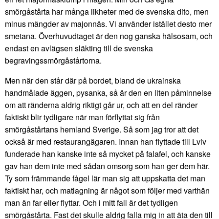
smörgåstårta har många likheter med de svenska dito, men
minus mängder av majonnäs. Vi använder istället desto mer
smetana. Överhuvudtaget är den nog ganska hälsosam, och
endast en avlägsen släkting till de svenska
begravingssmörgåstårtorna.
Men när den står där på bordet, bland de ukrainska
handmålade äggen, pysanka, så är den en liten påminnelse
om att ränderna aldrig riktigt går ur, och att en del ränder
faktiskt blir tydligare när man förflyttat sig från
smörgåstårtans hemland Sverige. Så som jag tror att det
också är med restaurangägaren. Innan han flyttade till Lviv
funderade han kanske inte så mycket på falafel, och kanske
gav han dem inte med sådan omsorg som han ger dem här.
Ty som främmande fågel lär man sig att uppskatta det man
faktiskt har, och matlagning är något som följer med varthän
man än far eller flyttar. Och i mitt fall är det tydligen
smörgåstårta. Fast det skulle aldrig falla mig in att äta den till