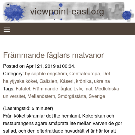
viewpoint-east.org
Främmande fåglars matvanor
Posted on April 21, 2019 at 00:34.
Category:
by sophie engström
,
Centraleuropa
,
Det
halytjyska köket
,
Galizien
,
Kåseri
,
krönika
,
ukraina
Tags:
Falafel
,
Främmande fåglar
,
Lviv
,
mat
,
Medicinska
universitet
,
Mellanöstern
,
Smörgåstårta
,
Sverige
(Läsningstid:
5
minuter)
Från köket skramlar det lite hemtamt. Kokerskan och
restaurangens ägare småprata lite mellan varven de gör
sallad, och den eftertraktade huvudrätt vi är här för att