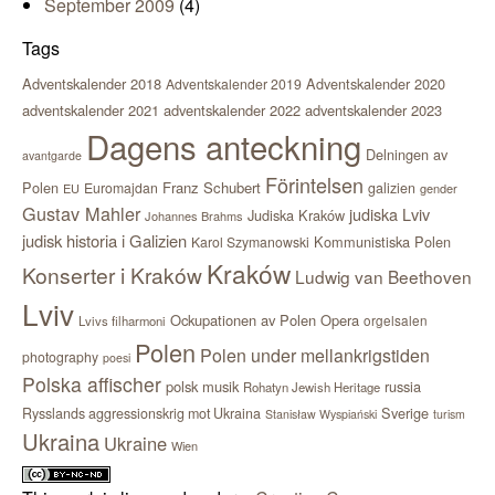
September 2009
(4)
Tags
Adventskalender 2018
Adventskalender 2020
Adventskalender 2019
adventskalender 2021
adventskalender 2022
adventskalender 2023
Dagens anteckning
Delningen av
avantgarde
Förintelsen
Polen
Franz Schubert
Euromajdan
galizien
EU
gender
Gustav Mahler
judiska Lviv
Judiska Kraków
Johannes Brahms
judisk historia i Galizien
Kommunistiska Polen
Karol Szymanowski
Kraków
Konserter i Kraków
Ludwig van Beethoven
Lviv
Ockupationen av Polen
Opera
orgelsalen
Lvivs filharmoni
Polen
Polen under mellankrigstiden
photography
poesi
Polska affischer
polsk musik
russia
Rohatyn Jewish Heritage
Sverige
Rysslands aggressionskrig mot Ukraina
Stanisław Wyspiański
turism
Ukraina
Ukraine
Wien