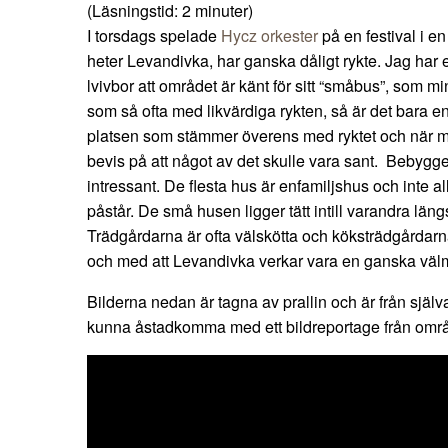
(Läsningstid:
2
minuter)
I torsdags spelade
Hycz orkester
på en festival i en 
heter Levandivka, har ganska dåligt rykte. Jag har et
lvivbor att området är känt för sitt “småbus”, som mi
som så ofta med likvärdiga rykten, så är det bara en
platsen som stämmer överens med ryktet och när ma
bevis på att något av det skulle vara sant. Bebyg
intressant. De flesta hus är enfamiljshus och inte a
påstår. De små husen ligger tätt intill varandra län
Trädgårdarna är ofta välskötta och köksträdgårdarna 
och med att Levandivka verkar vara en ganska välmå
Bilderna nedan är tagna av prallin och är från själv
kunna åstadkomma med ett bildreportage från områd