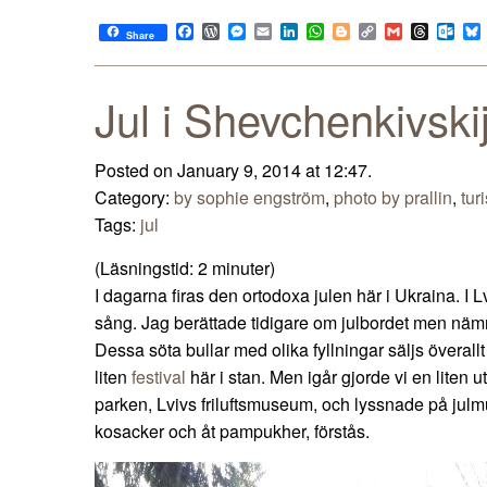
Facebook
WordPress
Messenger
Email
LinkedIn
WhatsApp
Blogger
Copy
Gmail
Thread
Out
Share
Link
Jul i Shevchenkivski
Posted on January 9, 2014 at 12:47.
Category:
by sophie engström
,
photo by prallin
,
tur
Tags:
jul
(Läsningstid:
2
minuter)
I dagarna firas den ortodoxa julen här i Ukraina. I 
sång. Jag berättade tidigare om julbordet men nä
Dessa söta bullar med olika fyllningar säljs överal
liten
festival
här i stan. Men igår gjorde vi en liten u
parken, Lvivs friluftsmuseum, och lyssnade på julm
kosacker och åt pampukher, förstås.