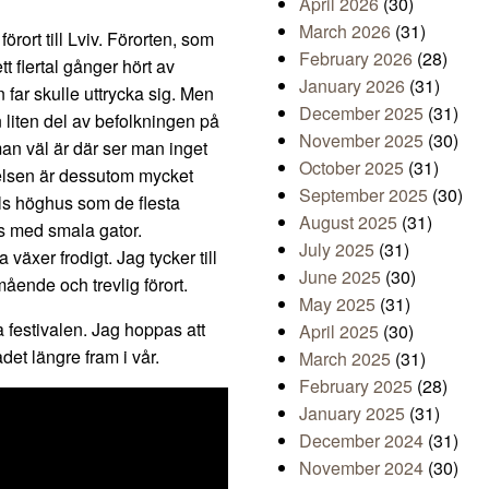
April 2026
(30)
March 2026
(31)
förort till Lviv. Förorten, som
February 2026
(28)
t flertal gånger hört av
January 2026
(31)
n far skulle uttrycka sig. Men
December 2025
(31)
 liten del av befolkningen på
November 2025
(30)
n väl är där ser man inget
October 2025
(31)
gelsen är dessutom mycket
September 2025
(30)
lls höghus som de flesta
August 2025
(31)
gs med smala gator.
July 2025
(31)
växer frodigt. Jag tycker till
June 2025
(30)
ende och trevlig förort.
May 2025
(31)
a festivalen. Jag hoppas att
April 2025
(30)
et längre fram i vår.
March 2025
(31)
February 2025
(28)
January 2025
(31)
December 2024
(31)
November 2024
(30)