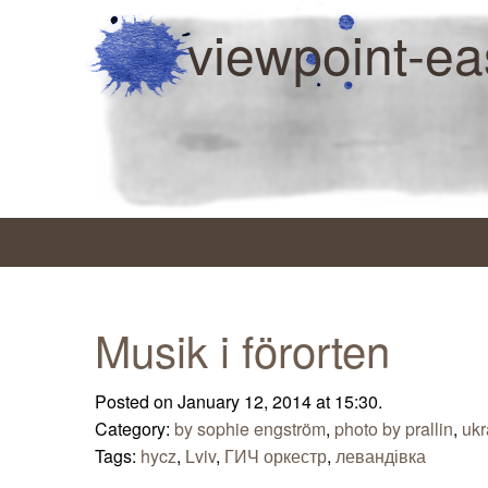
viewpoint-ea
Musik i förorten
Posted on January 12, 2014 at 15:30.
Category:
by sophie engström
,
photo by prallin
,
ukr
Tags:
hycz
,
Lviv
,
ГИЧ оркестр
,
левандівка