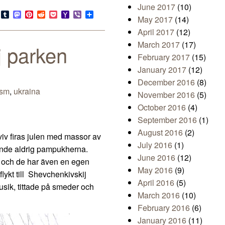
June 2017
(10)
s
look.com
Bluesky
Tumblr
Mastodon
Pinterest
Reddit
Pocket
Yahoo
Viber
Share
May 2017
(14)
Mail
April 2017
(12)
March 2017
(17)
j parken
February 2017
(15)
January 2017
(12)
December 2016
(8)
ism
,
ukraina
November 2016
(5)
October 2016
(4)
September 2016
(1)
August 2016
(2)
Lviv firas julen med massor av
July 2016
(1)
mnde aldrig pampukherna.
June 2016
(12)
lt och de har även en egen
May 2016
(9)
tflykt till Shevchenkivskij
April 2016
(5)
usik, tittade på smeder och
March 2016
(10)
February 2016
(6)
January 2016
(11)