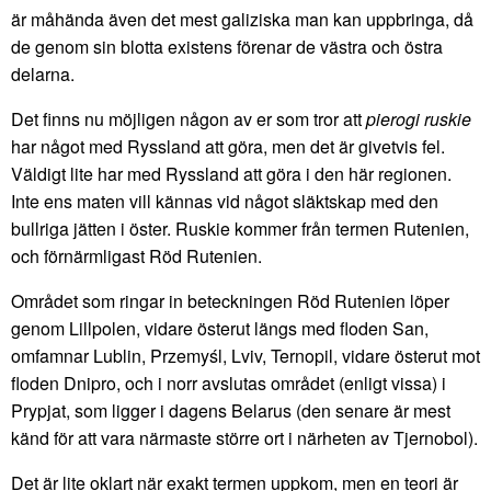
är måhända även det mest galiziska man kan uppbringa, då
de genom sin blotta existens förenar de västra och östra
delarna.
Det finns nu möjligen någon av er som tror att
pierogi ruskie
har något med Ryssland att göra, men det är givetvis fel.
Väldigt lite har med Ryssland att göra i den här regionen.
Inte ens maten vill kännas vid något släktskap med den
bullriga jätten i öster. Ruskie kommer från termen Rutenien,
och förnärmligast Röd Rutenien.
Området som ringar in beteckningen Röd Rutenien löper
genom Lillpolen, vidare österut längs med floden San,
omfamnar Lublin, Przemyśl, Lviv, Ternopil, vidare österut mot
floden Dnipro, och i norr avslutas området (enligt vissa) i
Prypjat, som ligger i dagens Belarus (den senare är mest
känd för att vara närmaste större ort i närheten av Tjernobol).
Det är lite oklart när exakt termen uppkom, men en teori är