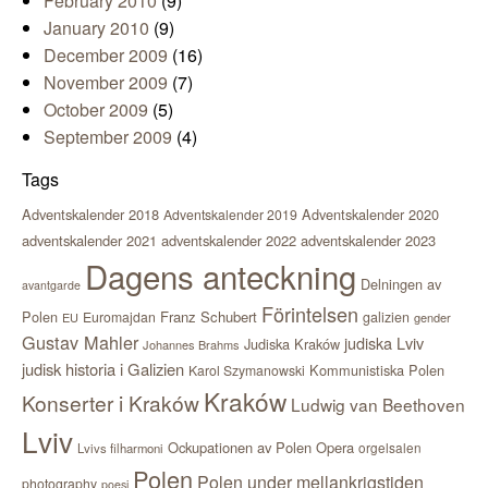
February 2010
(9)
January 2010
(9)
December 2009
(16)
November 2009
(7)
October 2009
(5)
September 2009
(4)
Tags
Adventskalender 2018
Adventskalender 2020
Adventskalender 2019
adventskalender 2021
adventskalender 2022
adventskalender 2023
Dagens anteckning
Delningen av
avantgarde
Förintelsen
Polen
Franz Schubert
Euromajdan
galizien
EU
gender
Gustav Mahler
judiska Lviv
Judiska Kraków
Johannes Brahms
judisk historia i Galizien
Kommunistiska Polen
Karol Szymanowski
Kraków
Konserter i Kraków
Ludwig van Beethoven
Lviv
Ockupationen av Polen
Opera
orgelsalen
Lvivs filharmoni
Polen
Polen under mellankrigstiden
photography
poesi