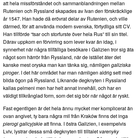
att hela missförståndet och sammanblandningen mellan
Rutenien och Ryssland skapades av Ivan den förskräcklige
år 1547. Han hade då erövrat delar av Rutenien, och ville
därmed, för att använda modern svenska, förtydliga sitt CV.
Han tillförde “tsar och storfurste över hela Rus” till sin titel.
Därav uppkom en förvirring som lever kvar än idag, i
synnerhet när några tillfälliga besökare i Galizien tror sig äta
något som härrör från Ryssland, när de istället äter det
kanske mest oryska man kan tänka sig, nämligen
galiziska
piroger
. I det här området har man nämligen aldrig sett med
blida ögon på Ryssland. Liknande degknyten i Ryssland
kallas pelmeni men har helt annat innehåll, och har en
väldigt tillkrånglad form, som det sig bör när något är ryskt.
Fast egentligen är det hela ännu mycket mer komplicerat än
ovan angivet, ty bara några mil från Kraków finns det inga
pierogi galicyjskie
att finna. I östra Galizien, i exempelvis
Lviv, lystrar dessa små degknyten till tilltalet
varenyky