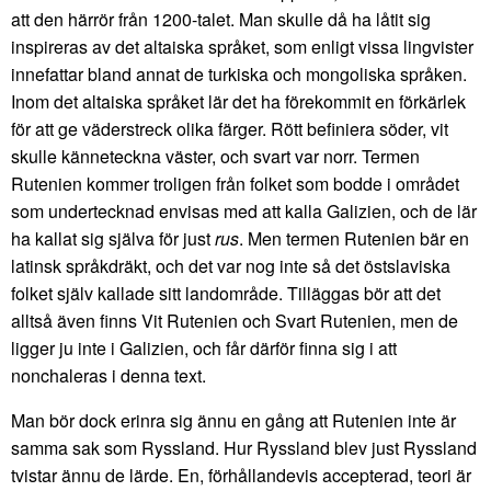
att den härrör från 1200-talet. Man skulle då ha låtit sig
inspireras av det altaiska språket, som enligt vissa lingvister
innefattar bland annat de turkiska och mongoliska språken.
Inom det altaiska språket lär det ha förekommit en förkärlek
för att ge väderstreck olika färger. Rött befiniera söder, vit
skulle känneteckna väster, och svart var norr. Termen
Rutenien kommer troligen från folket som bodde i området
som undertecknad envisas med att kalla Galizien, och de lär
ha kallat sig själva för just
rus
. Men termen Rutenien bär en
latinsk språkdräkt, och det var nog inte så det östslaviska
folket själv kallade sitt landområde. Tilläggas bör att det
alltså även finns Vit Rutenien och Svart Rutenien, men de
ligger ju inte i Galizien, och får därför finna sig i att
nonchaleras i denna text.
Man bör dock erinra sig ännu en gång att Rutenien inte är
samma sak som Ryssland. Hur Ryssland blev just Ryssland
tvistar ännu de lärde. En, förhållandevis accepterad, teori är