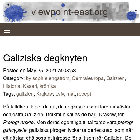
viewpoint-east.org
Galiziska degknyten
Posted on May 25, 2021 at 08:53.
Category:
by sophie engström
,
Centraleuropa
,
Galizien
,
Historia
,
Kåseri
,
krönika
Tags:
galizien
,
Kraków
,
Lviv
,
mat
,
recept
På tallriken ligger de nu, de degknyten som förenar västra
och östra Galizien. I folkmun kallas de här i Kraków, för
Pierogi ruskie
. Men deras egentliga tilltal torde vara
pierogi
galicyjskie
, galiziska piroger, tycker undertecknad, som när
ett nästan ohälsosamt intresse för allt som rör Galizien. De