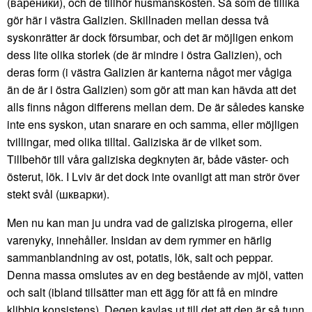
(вареники), och de tillhör husmanskosten. Så som de tillika
gör här i västra Galizien. Skillnaden mellan dessa två
syskonrätter är dock försumbar, och det är möjligen enkom
dess lite olika storlek (de är mindre i östra Galizien), och
deras form (i västra Galizien är kanterna något mer vågiga
än de är i östra Galizien) som gör att man kan hävda att det
alls finns någon differens mellan dem. De är således kanske
inte ens syskon, utan snarare en och samma, eller möjligen
tvillingar, med olika tilltal. Galiziska är de vilket som.
Tillbehör till våra galiziska degknyten är, både väster- och
österut, lök. I Lviv är det dock inte ovanligt att man strör över
stekt svål (шкварки).
Men nu kan man ju undra vad de galiziska pirogerna, eller
varenyky, innehåller. Insidan av dem rymmer en härlig
sammanblandning av ost, potatis, lök, salt och peppar.
Denna massa omslutes av en deg bestående av mjöl, vatten
och salt (ibland tillsätter man ett ägg för att få en mindre
klibbig konsistens). Degen kavlas ut till det att den är så tunn