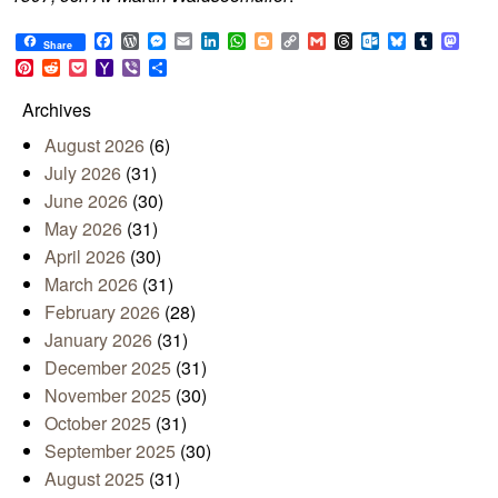
Facebook
WordPress
Messenger
Email
LinkedIn
WhatsApp
Blogger
Copy
Gmail
Threads
Outlook.com
Bluesky
Tumblr
Mast
Share
Link
Pinterest
Reddit
Pocket
Yahoo
Viber
Share
Mail
Archives
August 2026
(6)
July 2026
(31)
June 2026
(30)
May 2026
(31)
April 2026
(30)
March 2026
(31)
February 2026
(28)
January 2026
(31)
December 2025
(31)
November 2025
(30)
October 2025
(31)
September 2025
(30)
August 2025
(31)