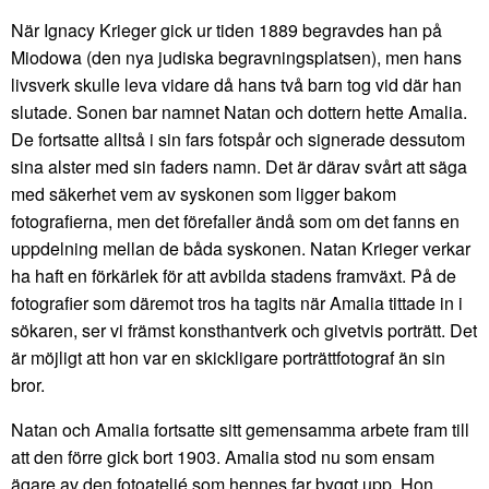
När Ignacy Krieger gick ur tiden 1889 begravdes han på
Miodowa (den nya judiska begravningsplatsen), men hans
livsverk skulle leva vidare då hans två barn tog vid där han
slutade. Sonen bar namnet Natan och dottern hette Amalia.
De fortsatte alltså i sin fars fotspår och signerade dessutom
sina alster med sin faders namn. Det är därav svårt att säga
med säkerhet vem av syskonen som ligger bakom
fotografierna, men det förefaller ändå som om det fanns en
uppdelning mellan de båda syskonen. Natan Krieger verkar
ha haft en förkärlek för att avbilda stadens framväxt. På de
fotografier som däremot tros ha tagits när Amalia tittade in i
sökaren, ser vi främst konsthantverk och givetvis porträtt. Det
är möjligt att hon var en skickligare porträttfotograf än sin
bror.
Natan och Amalia fortsatte sitt gemensamma arbete fram till
att den förre gick bort 1903. Amalia stod nu som ensam
ägare av den fotoateljé som hennes far byggt upp. Hon