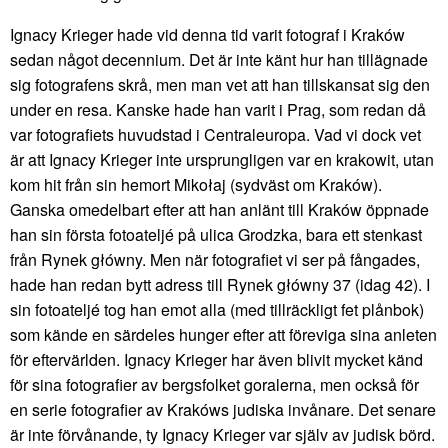
Ignacy Krieger hade vid denna tid varit fotograf i Kraków
sedan något decennium. Det är inte känt hur han tillägnade
sig fotografens skrå, men man vet att han tillskansat sig den
under en resa. Kanske hade han varit i Prag, som redan då
var fotografiets huvudstad i Centraleuropa. Vad vi dock vet
är att Ignacy Krieger inte ursprungligen var en krakowit, utan
kom hit från sin hemort Mikołaj (sydväst om Kraków).
Ganska omedelbart efter att han anlänt till Kraków öppnade
han sin första fotoateljé på ulica Grodzka, bara ett stenkast
från Rynek główny. Men när fotografiet vi ser på fångades,
hade han redan bytt adress till Rynek główny 37 (idag 42). I
sin fotoateljé tog han emot alla (med tillräckligt fet plånbok)
som kände en särdeles hunger efter att föreviga sina anleten
för eftervärlden. Ignacy Krieger har även blivit mycket känd
för sina fotografier av bergsfolket goralerna, men också för
en serie fotografier av Krakóws judiska invånare. Det senare
är inte förvånande, ty Ignacy Krieger var själv av judisk börd.