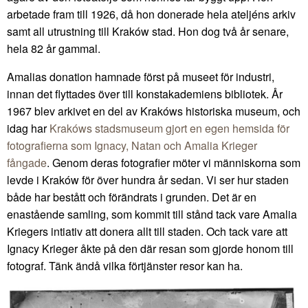
arbetade fram till 1926, då hon donerade hela ateljéns arkiv
samt all utrustning till Kraków stad. Hon dog två år senare,
hela 82 år gammal.
Amalias donation hamnade först på museet för industri,
innan det flyttades över till konstakademiens bibliotek. År
1967 blev arkivet en del av Krakóws historiska museum, och
idag har
Krakóws stadsmuseum gjort en egen hemsida för
fotografierna som Ignacy, Natan och Amalia Krieger
fångade
. Genom deras fotografier möter vi människorna som
levde i Kraków för över hundra år sedan. Vi ser hur staden
både har bestått och förändrats i grunden. Det är en
enastående samling, som kommit till stånd tack vare Amalia
Kriegers intiativ att donera allt till staden. Och tack vare att
Ignacy Krieger åkte på den där resan som gjorde honom till
fotograf. Tänk ändå vilka förtjänster resor kan ha.