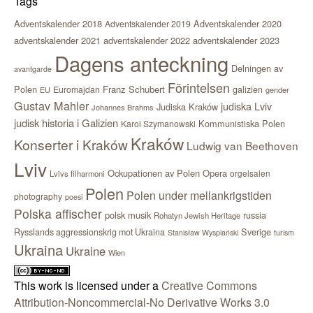
Tags
Adventskalender 2018
Adventskalender 2020
Adventskalender 2019
adventskalender 2021
adventskalender 2022
adventskalender 2023
Dagens anteckning
Delningen av
avantgarde
Förintelsen
Polen
Franz Schubert
Euromajdan
galizien
EU
gender
Gustav Mahler
judiska Lviv
Judiska Kraków
Johannes Brahms
judisk historia i Galizien
Kommunistiska Polen
Karol Szymanowski
Kraków
Konserter i Kraków
Ludwig van Beethoven
Lviv
Ockupationen av Polen
Opera
orgelsalen
Lvivs filharmoni
Polen
Polen under mellankrigstiden
photography
poesi
Polska affischer
polsk musik
russia
Rohatyn Jewish Heritage
Sverige
Rysslands aggressionskrig mot Ukraina
Stanisław Wyspiański
turism
Ukraina
Ukraine
Wien
This work is licensed under a
Creative Commons
Attribution-Noncommercial-No Derivative Works 3.0