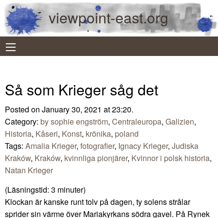
viewpoint-east.org
Så som Krieger såg det
Posted on January 30, 2021 at 23:20.
Category:
by sophie engström
,
Centraleuropa
,
Galizien
,
Historia
,
Kåseri
,
Konst
,
krönika
,
poland
Tags:
Amalia Krieger
,
fotografier
,
Ignacy Krieger
,
Judiska
Kraków
,
Kraków
,
kvinnliga pionjärer
,
Kvinnor i polsk historia
,
Natan Krieger
(Läsningstid:
3
minuter)
Klockan är kanske runt tolv på dagen, ty solens strålar
sprider sin värme över Mariakyrkans södra gavel. På Rynek