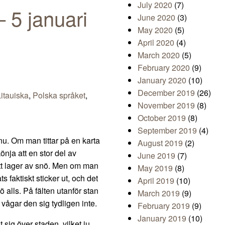
July 2020
(7)
 5 januari
June 2020
(3)
May 2020
(5)
April 2020
(4)
March 2020
(5)
February 2020
(9)
January 2020
(10)
December 2019
(26)
Litauiska
,
Polska språket
,
November 2019
(8)
October 2019
(8)
September 2019
(4)
nu. Om man tittar på en karta
August 2019
(2)
önja att en stor del av
June 2019
(7)
vitt lager av snö. Men om man
May 2019
(8)
s faktiskt sticker ut, och det
April 2019
(10)
ö alls. På fälten utanför stan
March 2019
(9)
 vågar den sig tydligen inte.
February 2019
(9)
January 2019
(10)
 sig över staden, vilket ju