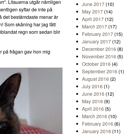
“torr”. Litauerna utgår nämligen
June 2017
(10)
gentligen syftar de inte på
May 2017
(14)
 å det bestämdaste menar är
April 2017
(12)
n! Som skåning har jag fått
March 2017
(17)
nöblandat regn som sedan blir
February 2017
(15)
January 2017
(12)
December 2016
(8)
var på frågan gav hon mig
November 2016
(5)
October 2016
(4)
September 2016
(1)
August 2016
(2)
July 2016
(1)
June 2016
(12)
May 2016
(9)
April 2016
(5)
March 2016
(10)
February 2016
(6)
January 2016
(11)