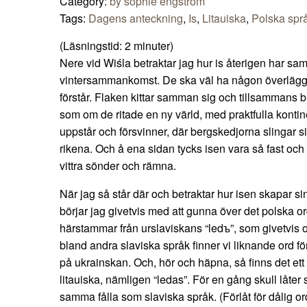
Category:
by sophie engström
Tags:
Dagens anteckning
,
Is
,
Litauiska
,
Polska spr
(Läsningstid:
2
minuter)
Nere vid Wiśla betraktar jag hur is återigen har samla
vintersammankomst. De ska väl ha någon överlägg
förstår. Flaken kittar samman sig och tillsammans 
som om de ritade en ny värld, med praktfulla kontine
uppstår och försvinner, där bergskedjorna slingar
rikena. Och å ena sidan tycks isen vara så fast och r
vittra sönder och rämna.
När jag så står där och betraktar hur isen skapar si
börjar jag givetvis med att gunna över det polska ord
härstammar från urslaviskans “ledъ”, som givetvis o
bland andra slaviska språk finner vi liknande ord för
på ukrainskan. Och, hör och häpna, så finns det ett 
litauiska, nämligen “ledas”. För en gång skull låter s
samma fålla som slaviska språk. (Förlåt för dålig ord