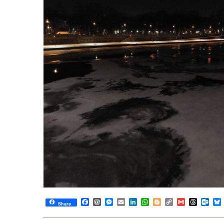
Facebook
WordPress
Messenger
Email
LinkedIn
WhatsApp
Blogger
Copy
Gmail
Thread
Out
Share
Link