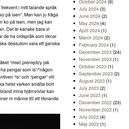
October 2024
(9)
rekvent i mitt talande språk
July 2024
(3)
n ko på isen”. Man kan ju fråga
June 2024
(2)
en ko på isen, men jag kan
May 2024
(4)
kan. Det är kanske bara vi
April 2024
(1)
r de ha ordspråk som liknar
March 2024
(2)
et ska dessutom vara ett ganska
February 2024
(1)
December 2023
(24)
November 2023
(1)
råket “mieć pieniędzy jak
October 2023
(1)
tt ha pengar som is”/”någon
September 2023
(2)
iven “is” och “pengar” vill
August 2023
(1)
ka helst varken smälta bort
July 2023
(2)
d bland mina hjärnvivlar kan
June 2023
(1)
ner ni månne till ett liknande
December 2022
(23)
November 2022
(1)
July 2022
(4)
May 2022
(1)