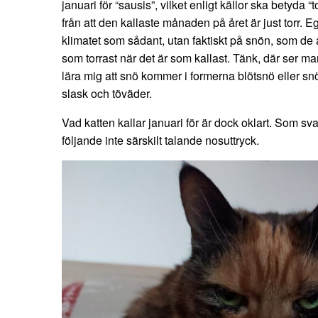
januari för “sausis”, vilket enligt källor ska betyda 
från att den kallaste månaden på året är just torr. E
klimatet som sådant, utan faktiskt på snön, som de
som torrast när det är som kallast. Tänk, där ser ma
lära mig att snö kommer i formerna blötsnö eller s
slask och töväder.
Vad katten kallar januari för är dock oklart. Som s
följande inte särskilt talande nosuttryck.