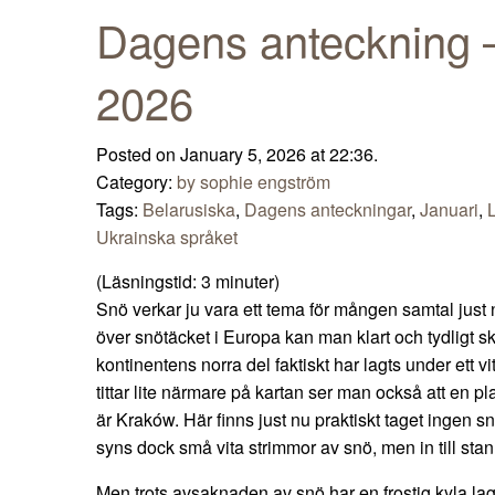
Dagens anteckning –
2026
Posted on January 5, 2026 at 22:36.
Category:
by sophie engström
Tags:
Belarusiska
,
Dagens anteckningar
,
Januari
,
Ukrainska språket
(Läsningstid:
3
minuter)
Snö verkar ju vara ett tema för mången samtal just 
över snötäcket i Europa kan man klart och tydligt sk
kontinentens norra del faktiskt har lagts under ett 
tittar lite närmare på kartan ser man också att en plat
är Kraków. Här finns just nu praktiskt taget ingen sn
syns dock små vita strimmor av snö, men in till stan
Men trots avsaknaden av snö har en frostig kyla lagt