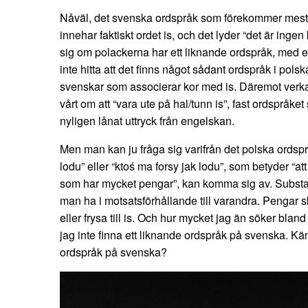
Nåväl, det svenska ordspråk som förekommer mest f
innehar faktiskt ordet is, och det lyder “det är inge
sig om polackerna har ett liknande ordspråk, med 
inte hitta att det finns något sådant ordspråk i pols
svenskar som associerar kor med is. Däremot verka
vårt om att “vara ute på hal/tunn is”, fast ordspråk
nyligen lånat uttryck från engelskan.
Men man kan ju fråga sig varifrån det polska ordsp
lodu” eller “ktoś ma forsy jak lodu”, som betyder “a
som har mycket pengar”, kan komma sig av. Substant
man ha i motsatsförhållande till varandra. Pengar s
eller frysa till is. Och hur mycket jag än söker blan
jag inte finna ett liknande ordspråk på svenska. Kän
ordspråk på svenska?