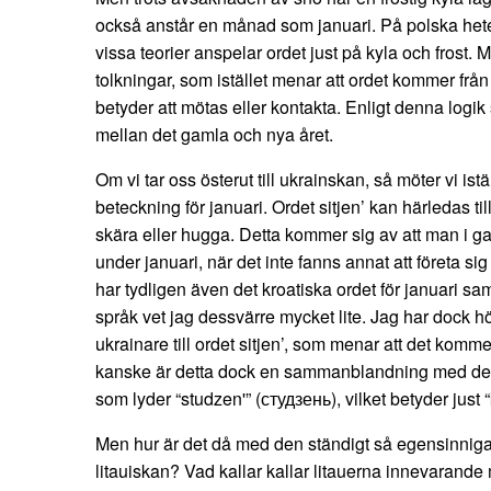
också anstår en månad som januari. På polska heter
vissa teorier anspelar ordet just på kyla och frost.
tolkningar, som istället menar att ordet kommer från
betyder att mötas eller kontakta. Enligt denna logik
mellan det gamla och nya året.
Om vi tar oss österut till ukrainskan, så möter vi istä
beteckning för januari. Ordet sitjen’ kan härledas till
skära eller hugga. Detta kommer sig av att man i g
under januari, när det inte fanns annat att företa sig
har tydligen även det kroatiska ordet för januari 
språk vet jag dessvärre mycket lite. Jag har dock hö
ukrainare till ordet sitjen’, som menar att det komme
kanske är detta dock en sammanblandning med det b
som lyder “studzen'” (студзень), vilket betyder just “
Men hur är det då med den ständigt så egensinni
litauiskan? Vad kallar kallar litauerna innevarande