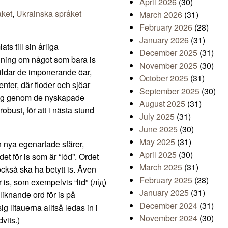
April 2026
(30)
åket
,
Ukrainska språket
March 2026
(31)
February 2026
(28)
January 2026
(31)
ts till sin årliga
December 2025
(31)
ning om något som bara is
November 2025
(30)
bildar de imponerande öar,
October 2025
(31)
nter, där floder och sjöar
September 2025
(30)
 sig genom de nyskapade
August 2025
(31)
obust, för att i nästa stund
July 2025
(31)
June 2025
(30)
May 2025
(31)
n nya egenartade sfärer,
April 2025
(30)
et för is som är “lód”. Ordet
March 2025
(31)
ckså ska ha betytt is. Även
February 2025
(28)
 is, som exempelvis “lid” (лід)
January 2025
(31)
liknande ord för is på
December 2024
(31)
ig litauerna alltså ledas in i
November 2024
(30)
vits.)