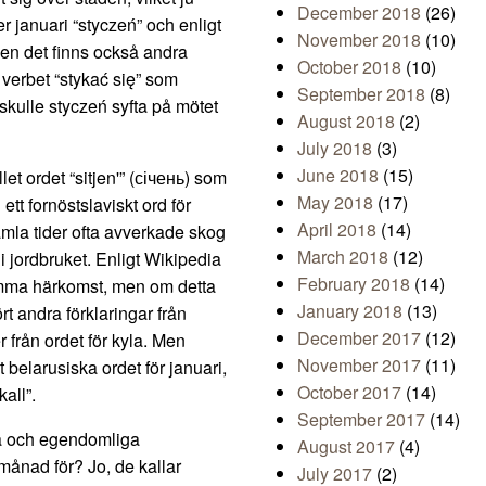
December 2018
(26)
 januari “styczeń” och enligt
November 2018
(10)
 Men det finns också andra
October 2018
(10)
 verbet “stykać się” som
September 2018
(8)
 skulle styczeń syfta på mötet
August 2018
(2)
July 2018
(3)
June 2018
(15)
llet ordet “sitjen'” (січень) som
May 2018
(17)
 ett fornöstslaviskt ord för
April 2018
(14)
amla tider ofta avverkade skog
March 2018
(12)
 i jordbruket. Enligt Wikipedia
February 2018
(14)
samma härkomst, men om detta
January 2018
(13)
rt andra förklaringar från
December 2017
(12)
r från ordet för kyla. Men
November 2017
(11)
elarusiska ordet för januari,
October 2017
(14)
kall”.
September 2017
(14)
ga och egendomliga
August 2017
(4)
 månad för? Jo, de kallar
July 2017
(2)