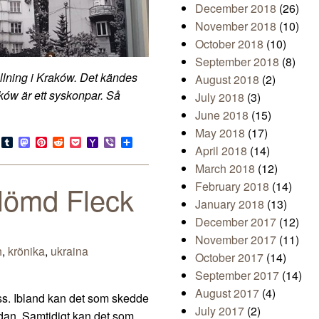
December 2018
(26)
November 2018
(10)
October 2018
(10)
September 2018
(8)
llning i Kraków. Det kändes
August 2018
(2)
ków är ett syskonpar. Så
July 2018
(3)
June 2018
(15)
May 2018
(17)
s
look.com
Bluesky
Tumblr
Mastodon
Pinterest
Reddit
Pocket
Yahoo
Viber
Share
April 2018
(14)
Mail
March 2018
(12)
February 2018
(14)
lömd Fleck
January 2018
(13)
December 2017
(12)
November 2017
(11)
h
,
krönika
,
ukraina
October 2017
(14)
September 2017
(14)
August 2017
(4)
oss. Ibland kan det som skedde
July 2017
(2)
edan. Samtidigt kan det som