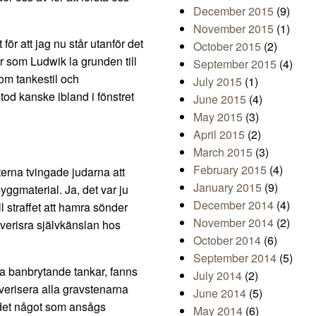
December 2015
(9)
November 2015
(1)
för att jag nu står utanför det
October 2015
(2)
r som Ludwik la grunden till
September 2015
(4)
om tankestil och
July 2015
(1)
tod kanske ibland i fönstret
June 2015
(4)
May 2015
(3)
April 2015
(2)
March 2015
(3)
February 2015
(4)
terna tvingade judarna att
January 2015
(9)
ggmaterial. Ja, det var ju
December 2014
(4)
l straffet att hamra sönder
November 2014
(2)
lverisra självkänslan hos
October 2014
(6)
September 2014
(5)
na banbrytande tankar, fanns
July 2014
(2)
lverisera alla gravstenarna
June 2014
(5)
 det något som ansågs
May 2014
(6)