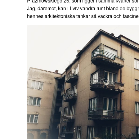
Prażmowskiego 26, som ligger i samma kvarter som
Jag, däremot, kan i Lviv vandra runt bland de byg
hennes arkitektoniska tankar så vackra och fascin