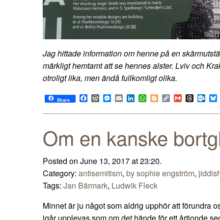
Jag hittade information om henne på en skärmutstä
märkligt hemtamt att se hennes alster. Lviv och Kra
otroligt lika, men ändå fullkomligt olika.
Facebook
WordPress
Messenger
Email
LinkedIn
WhatsApp
Blogger
Copy
Gmail
Thread
Out
Share
Link
Om en kanske bortg
Posted on June 13, 2017 at 23:20.
Category:
antisemitism
,
by sophie engström
,
jiddis
Tags:
Jan Bärmark
,
Ludwik Fleck
Minnet är ju något som aldrig upphör att förundra 
igår upplevas som om det hände för ett årtionde s