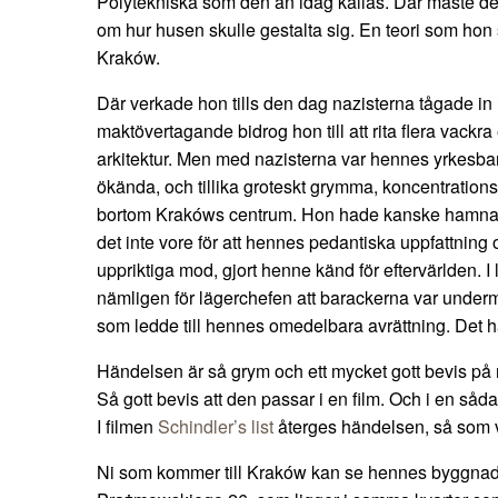
Polytekniska som den än idag kallas. Där måste det 
om hur husen skulle gestalta sig. En teori som hon 
Kraków.
Där verkade hon tills den dag nazisterna tågade in 
maktövertagande bidrog hon till att rita flera vackr
arkitektur. Men med nazisterna var hennes yrkesban
ökända, och tillika groteskt grymma, koncentration
bortom Krakóws centrum. Hon hade kanske hamnat
det inte vore för att hennes pedantiska uppfattning
uppriktiga mod, gjort henne känd för eftervärlden. 
nämligen för lägerchefen att barackerna var under
som ledde till hennes omedelbara avrättning. Det h
Händelsen är så grym och ett mycket gott bevis på 
Så gott bevis att den passar i en film. Och i en såd
I filmen
Schindler’s list
återges händelsen, så som vi
Ni som kommer till Kraków kan se hennes byggnade