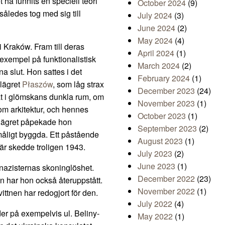
ha funnits en speciell teori
October 2024
(9)
således tog med sig till
July 2024
(3)
June 2024
(2)
May 2024
(4)
i Kraków. Fram till deras
April 2024
(1)
a exempel på funktionalistisk
March 2024
(2)
a slut. Hon sattes i det
February 2024
(1)
slägret
Płaszów
, som låg strax
December 2023
(24)
 i glömskans dunkla rum, om
November 2023
(1)
 om arkitektur, och hennes
October 2023
(1)
I lägret påpekade hon
September 2023
(2)
måligt byggda. Ett påstående
August 2023
(1)
är skedde troligen 1943.
July 2023
(2)
June 2023
(1)
nazisternas skoninglöshet.
December 2022
(23)
an har hon också återuppstått.
November 2022
(1)
ttnen har redogjort för den.
July 2022
(4)
r på exempelvis ul. Beliny-
May 2022
(1)