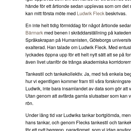
hände för ett årtionde sedan upplevas som om det 
kan mitt första möte med
Ludwik Fleck
beskrivas.
En inte helt tidig förmiddag för något årtionde sedan
Bärmark
med benen i skräddarställning på katedern
Språkskrapan på Humanisten, Göteborgs universitet.
exalterad. Han talade om Ludwik Fleck. Med entu
lyckades öppna upp för ett helt nytt sätt att se på f
även livet utanför de trånga akademiska korridorer
Tankestil och tankekollektiv. Ja, med två enkela b
hur vi egentligen kommer fram till våra forskningsr
Ludwik, inte bara insamlandet av data som gör att vi
Utan genom att avfärda gamla slutsatser som kan vi 
rön.
Under lång tid var Ludwiks tankar bortglömda, m
hans tankar, och genom Flecks tankestil och tanke
för ett nytt begrepp, paradigmet, som vi idag använde