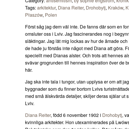
Category:
antisemitism
,
by sophie engström
,
kröni
Tags:
arkitektur
,
Diana Reiter
,
Drohobytj
,
Kraków
,
K
Płaszów
,
Polen
Först såg jag dem väl inte. De fanns där som en f
omsluter oss i Lviv. Jag fascinerandes nog i begyn
släktingar. Jag lät mig lockas av hur de åmade och 
de hade ju förstås inte något med Diana att göra. Fö
speciellt med Dianas alster. Och trots att hennes alst
svävar grogrunden till hennes inspiration över de b
här.
Jag ska inte tala i tungor, utan upplysa er om att jag
byggnader som du finner bortom Lvivs turistmättad
med små älskvärda detaljer, skiljer deras själar ut 
Lviv.
Diana Reiter
, född 6 november 1902 i
Drohobytj
, v
kvinnliga arkitekter. Hon utexaminerades på Lwóws 