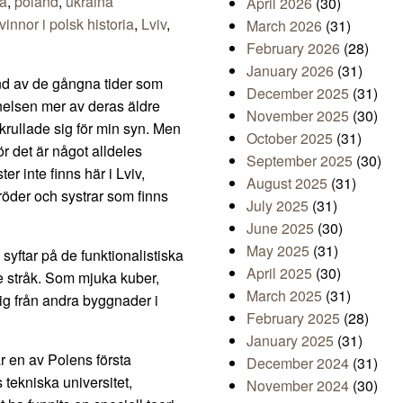
ka
,
poland
,
ukraina
April 2026
(30)
vinnor i polsk historia
,
Lviv
,
March 2026
(31)
February 2026
(28)
January 2026
(31)
ond av de gångna tider som
December 2025
(31)
nelsen mer av deras äldre
November 2025
(30)
krullade sig för min syn. Men
October 2025
(31)
r det är något alldeles
September 2025
(30)
er inte finns här i Lviv,
August 2025
(31)
röder och systrar som finns
July 2025
(31)
June 2025
(30)
May 2025
(31)
 syftar på de funktionalistiska
April 2025
(30)
e stråk. Som mjuka kuber,
March 2025
(31)
sig från andra byggnader i
February 2025
(28)
January 2025
(31)
ar en av Polens första
December 2024
(31)
tekniska universitet,
November 2024
(30)