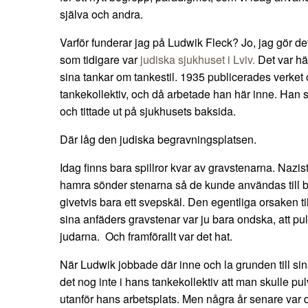
själva och andra.
Varför funderar jag på Ludwik Fleck? Jo, jag gör det 
som tidigare var
judiska sjukhuset i Lviv.
Det var hä
sina tankar om tankestil. 1935 publicerades verket 
tankekollektiv, och då arbetade han här inne. Han s
och tittade ut på sjukhusets baksida.
Där låg den judiska begravningsplatsen.
Idag finns bara spillror kvar av gravstenarna. Nazis
hamra sönder stenarna så de kunde användas till by
givetvis bara ett svepskäl. Den egentliga orsaken til
sina anfäders gravstenar var ju bara ondska, att pu
judarna. Och framförallt var det hat.
När Ludwik jobbade där inne och la grunden till si
det nog inte i hans tankekollektiv att man skulle pu
utanför hans arbetsplats. Men några år senare var