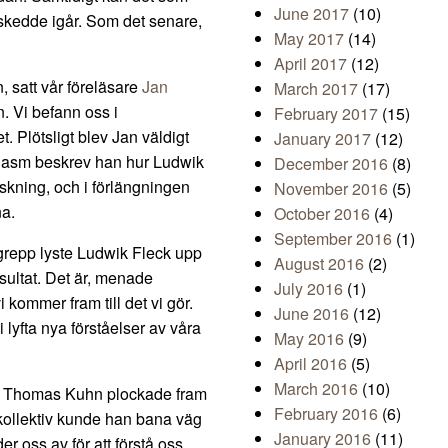
June 2017
(10)
skedde igår. Som det senare,
May 2017
(14)
April 2017
(12)
, satt vår föreläsare
Jan
March 2017
(17)
. Vi befann oss i
February 2017
(15)
 Plötsligt blev Jan väldigt
January 2017
(12)
siasm beskrev han hur Ludwik
December 2016
(8)
orskning, och i förlängningen
November 2016
(5)
na.
October 2016
(4)
September 2016
(1)
egrepp lyste Ludwik Fleck upp
August 2016
(2)
esultat. Det är, menade
July 2016
(1)
 kommer fram till det vi gör.
June 2016
(12)
lyfta nya förståelser av våra
May 2016
(9)
April 2016
(5)
March 2016
(10)
en Thomas Kuhn plockade fram
February 2016
(6)
kollektiv kunde han bana väg
January 2016
(11)
r oss av för att förstå oss