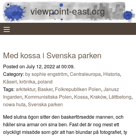
viewpoint-east.org
Med kossa i Svenska parken
Posted on July 12, 2022 at 00:09.
Category:
by sophie engström
,
Centraleuropa
,
Historia
,
Kåseri
,
krönika
,
poland
Tags:
arkitektur
,
Basker
,
Folkrepubliken Polen
,
Janusz
Ingarden
,
Kommunistiska Polen
,
Kossa
,
Kraków
,
Lättbetong
,
nowa huta
,
Svenska parken
Med slutna ögon sitter den baskerförsedde mannen, och
håller sina armar om sina ben. Fast det är nog mest ett
olyckligt missöde som gör att han blundar på fotografiet, ty