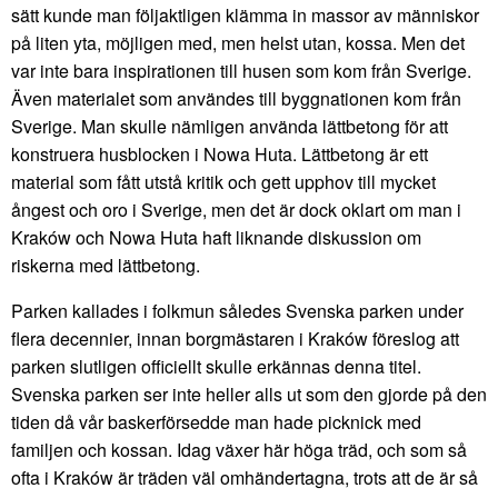
sätt kunde man följaktligen klämma in massor av människor
på liten yta, möjligen med, men helst utan, kossa. Men det
var inte bara inspirationen till husen som kom från Sverige.
Även materialet som användes till byggnationen kom från
Sverige. Man skulle nämligen använda lättbetong för att
konstruera husblocken i Nowa Huta. Lättbetong är ett
material som fått utstå kritik och gett upphov till mycket
ångest och oro i Sverige, men det är dock oklart om man i
Kraków och Nowa Huta haft liknande diskussion om
riskerna med lättbetong.
Parken kallades i folkmun således Svenska parken under
flera decennier, innan borgmästaren i Kraków föreslog att
parken slutligen officiellt skulle erkännas denna titel.
Svenska parken ser inte heller alls ut som den gjorde på den
tiden då vår baskerförsedde man hade picknick med
familjen och kossan. Idag växer här höga träd, och som så
ofta i Kraków är träden väl omhändertagna, trots att de är så