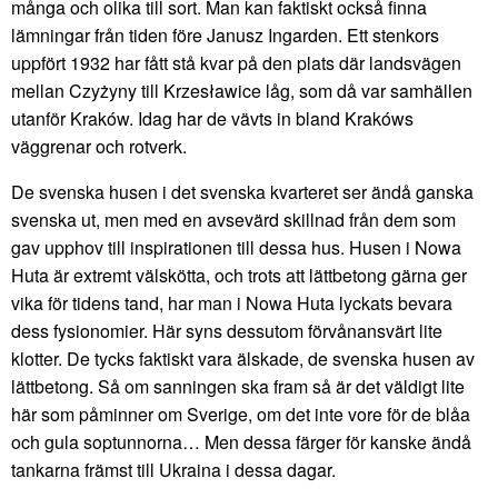
många och olika till sort. Man kan faktiskt också finna
lämningar från tiden före Janusz Ingarden. Ett stenkors
uppfört 1932 har fått stå kvar på den plats där landsvägen
mellan Czyżyny till Krzesławice låg, som då var samhällen
utanför Kraków. Idag har de vävts in bland Krakóws
väggrenar och rotverk.
De svenska husen i det svenska kvarteret ser ändå ganska
svenska ut, men med en avsevärd skillnad från dem som
gav upphov till inspirationen till dessa hus. Husen i Nowa
Huta är extremt välskötta, och trots att lättbetong gärna ger
vika för tidens tand, har man i Nowa Huta lyckats bevara
dess fysionomier. Här syns dessutom förvånansvärt lite
klotter. De tycks faktiskt vara älskade, de svenska husen av
lättbetong. Så om sanningen ska fram så är det väldigt lite
här som påminner om Sverige, om det inte vore för de blåa
och gula soptunnorna… Men dessa färger för kanske ändå
tankarna främst till Ukraina i dessa dagar.