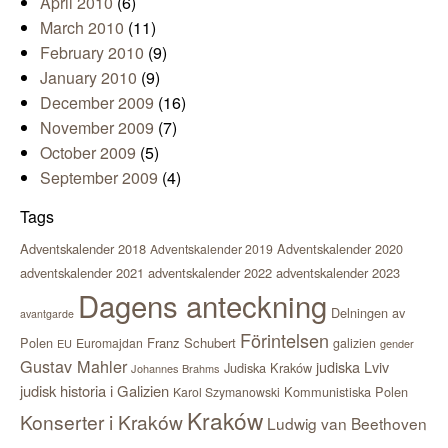
April 2010
(6)
March 2010
(11)
February 2010
(9)
January 2010
(9)
December 2009
(16)
November 2009
(7)
October 2009
(5)
September 2009
(4)
Tags
Adventskalender 2018
Adventskalender 2020
Adventskalender 2019
adventskalender 2021
adventskalender 2022
adventskalender 2023
Dagens anteckning
Delningen av
avantgarde
Förintelsen
Polen
Franz Schubert
Euromajdan
galizien
EU
gender
Gustav Mahler
judiska Lviv
Judiska Kraków
Johannes Brahms
judisk historia i Galizien
Kommunistiska Polen
Karol Szymanowski
Kraków
Konserter i Kraków
Ludwig van Beethoven