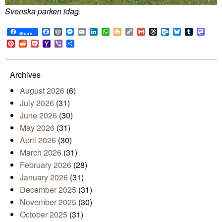
Svenska parken idag
.
Facebook
WordPress
Messenger
Email
LinkedIn
WhatsApp
Blogger
Copy
Gmail
Threads
Outlook.com
Bluesky
Tumblr
Mast
Share
Link
Pinterest
Reddit
Pocket
Yahoo
Viber
Share
Mail
Archives
August 2026
(6)
July 2026
(31)
June 2026
(30)
May 2026
(31)
April 2026
(30)
March 2026
(31)
February 2026
(28)
January 2026
(31)
December 2025
(31)
November 2025
(30)
October 2025
(31)