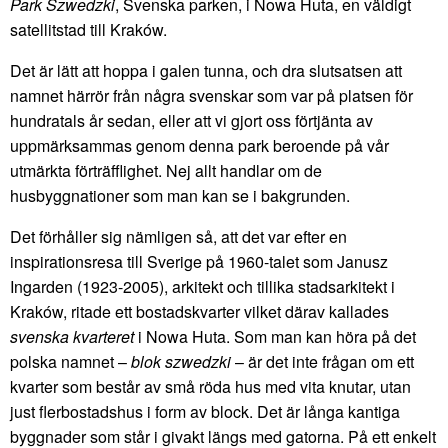
Park Szwedzki
, Svenska parken, i Nowa Huta, en väldigt
satellitstad till Kraków.
Det är lätt att hoppa i galen tunna, och dra slutsatsen att
namnet härrör från några svenskar som var på platsen för
hundratals år sedan, eller att vi gjort oss förtjänta av
uppmärksammas genom denna park beroende på vår
utmärkta förträfflighet. Nej allt handlar om de
husbyggnationer som man kan se i bakgrunden.
Det förhåller sig nämligen så, att det var efter en
inspirationsresa till Sverige på 1960-talet som Janusz
Ingarden (1923-2005), arkitekt och tillika stadsarkitekt i
Kraków, ritade ett bostadskvarter vilket därav kallades
svenska kvarteret
i Nowa Huta. Som man kan höra på det
polska namnet –
blok szwedzki
– är det inte frågan om ett
kvarter som består av små röda hus med vita knutar, utan
just flerbostadshus i form av block. Det är långa kantiga
byggnader som står i givakt längs med gatorna. På ett enkelt