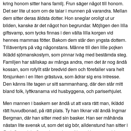
kring honom sitter hans familj. Frun säger något till honom.
Det ser lite ut som om de talar i munnen på varandra. Mellan
dem sitter deras äldsta dotter. Hon sneglar oroligt ut ur
bilden, kanske är det något hon begrundar. Möjligen den lilla
giftsvamp, som tycks finnas i den välta lilla korgen vid
hennes mammas fötter. Bakom dem står den yngsta dottern.
Tilläventyrs på väg någonstans. Månne till den lille pojken
iklädd sjömanskostym, som pinnar iväg med bestämda steg.
Familjen har sällskap av många andra, men det är nog ändå
kossan, som rofyllt står bredvid dem och förefaller vara helt
försjunken i en liten grästuva, som ådrar sig ens intresse.
Den känns lite tagen ur sitt sammanhang, där den står mitt
bland folk, lyftkranarna vid husbyggena, och pariserhjulet.
Men mannen i baskern ser ändå ut att vara rätt man, iklädd
rätt huvudbonad, på rätt plats. Ty han liknar väl ändå Ingmar
Bergman, där han sitter med sin basker. Han ser måhända
nästan lite svensk ut, som det sig bör, alldenstund han sitter i