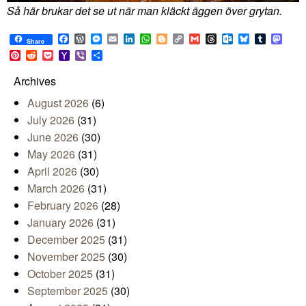
Så här brukar det se ut när man kläckt äggen över grytan.
Facebook
WordPress
Messenger
Email
LinkedIn
WhatsApp
Blogger
Copy
Gmail
Threads
Outlook.com
Bluesky
Tumblr
Mast
Share
Link
Pinterest
Reddit
Pocket
Yahoo
Viber
Share
Mail
Archives
August 2026
(6)
July 2026
(31)
June 2026
(30)
May 2026
(31)
April 2026
(30)
March 2026
(31)
February 2026
(28)
January 2026
(31)
December 2025
(31)
November 2025
(30)
October 2025
(31)
September 2025
(30)