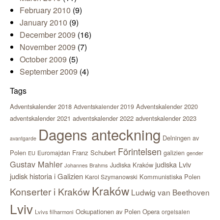
February 2010
(9)
January 2010
(9)
December 2009
(16)
November 2009
(7)
October 2009
(5)
September 2009
(4)
Tags
Adventskalender 2018
Adventskalender 2020
Adventskalender 2019
adventskalender 2021
adventskalender 2022
adventskalender 2023
Dagens anteckning
Delningen av
avantgarde
Förintelsen
Polen
Franz Schubert
Euromajdan
galizien
EU
gender
Gustav Mahler
judiska Lviv
Judiska Kraków
Johannes Brahms
judisk historia i Galizien
Kommunistiska Polen
Karol Szymanowski
Kraków
Konserter i Kraków
Ludwig van Beethoven
Lviv
Ockupationen av Polen
Opera
orgelsalen
Lvivs filharmoni