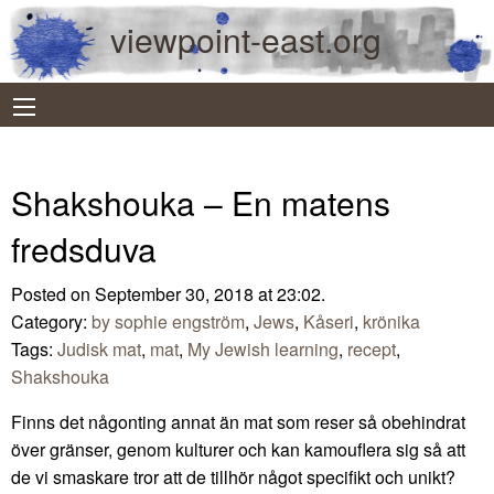
viewpoint-east.org
Shakshouka – En matens
fredsduva
Posted on September 30, 2018 at 23:02.
Category:
by sophie engström
,
Jews
,
Kåseri
,
krönika
Tags:
Judisk mat
,
mat
,
My Jewish learning
,
recept
,
Shakshouka
Finns det någonting annat än mat som reser så obehindrat
över gränser, genom kulturer och kan kamouflera sig så att
de vi smaskare tror att de tillhör något specifikt och unikt?