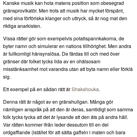
Kanske musik kan hota matens position som obesegrad
gränsprovikatör. Men trots att musik har mycket förspänt,
med sina förföriska klanger och uttryck, så är nog mat den
riktiga anarkisten.
Vissa rätter gör som exempelvis potatispannkakorna, de
byter namn och simulerar en nations tillhörighet. Men andra
är fullkomligt hänsynslösa. De färdas till och med över
gränser där folket tycks lida av en ohälsosam
misstänksamhet mot varandra utan att byta namn eller förklä
sig.
Ett exempel på en sådan rätt är
Shakshouka
.
Denna rätt är något av en gränshuligan. Många gör
nämligen anspråk på att den är deras, samtidigt som samma
folk tycks tycka att det är lysande att den äts på andra håll.
Var rätten kommer ifrån leder dessutom till en del
ordgafflande (istället för att sätta gaffeln i maten och bara