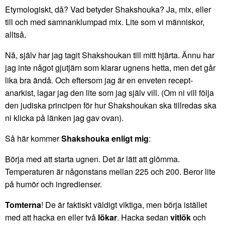
Etymologiskt, då? Vad betyder Shakshouka? Ja, mix, eller
till och med samnanklumpad mix. Lite som vi människor,
alltså.
Nå, själv har jag tagit Shakshoukan till mitt hjärta. Ännu har
jag inte något gjutjärn som klarar ugnens hetta, men det går
lika bra ändå. Och eftersom jag är en enveten recept-
anarkist, lagar jag den lite som jag själv vill. (Om ni vill följa
den judiska principen för hur Shakshoukan ska tillredas ska
ni klicka på länken jag gav ovan).
Så här kommer
Shakshouka enligt mig
:
Börja med att starta ugnen. Det är lätt att glömma.
Temperaturen är någonstans mellan 225 och 200. Beror lite
på humör och ingredienser.
Tomterna
! De är faktiskt väldigt viktiga, men börja istället
med att hacka en eller två
lökar
. Hacka sedan
vitlök
och