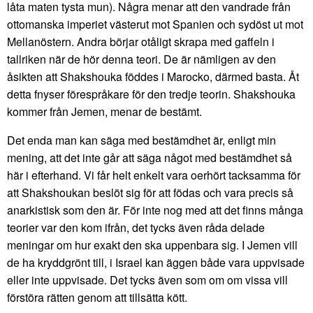
låta maten tysta mun). Några menar att den vandrade från
ottomanska imperiet västerut mot Spanien och sydöst ut mot
Mellanöstern. Andra börjar otåligt skrapa med gaffeln i
tallriken när de hör denna teori. De är nämligen av den
åsikten att Shakshouka föddes i Marocko, därmed basta. Åt
detta fnyser förespråkare för den tredje teorin. Shakshouka
kommer från Jemen, menar de bestämt.
Det enda man kan säga med bestämdhet är, enligt min
mening, att det inte går att säga något med bestämdhet så
här i efterhand. Vi får helt enkelt vara oerhört tacksamma för
att Shakshoukan beslöt sig för att födas och vara precis så
anarkistisk som den är. För inte nog med att det finns många
teorier var den kom ifrån, det tycks även råda delade
meningar om hur exakt den ska uppenbara sig. I Jemen vill
de ha kryddgrönt till, i Israel kan äggen både vara uppvisade
eller inte uppvisade. Det tycks även som om om vissa vill
förstöra rätten genom att tillsätta kött.