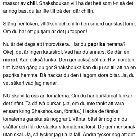
massor av
chili
. Shakshoukan vill ha det hett som f-n så det
är nog bäst du tar lite till på den där chilin.
Släng ner löken, vitlöken och chilin i en smord ugnsfast form.
Om du har ett gjutjärn är det ju toppen!
Nu är det dags att improvisera. Har du
paprika
hemma?
Okej, det är ingen katastrof. Vad har du annars. Se där, en
morot
. Kan också funka. Den ger också sötma. Riv moroten
fint. Nästa gång du gör Shakshouka kan du ju se till att ha en
paprika hemma. Då hackar du den i lagom stora bitar. Ja, du
vet säkert vad jag menar.
NU ska vi ta oss an tomaterna. Om du har burktomat funkar
det finfint. Ta då två burkar. (Ja, om du inte tänkt att vara
ensam kring Shakshoukan, förstås.) Hacka de färska
tomaterna ganska så noggrant. Vänta, bäst är nog om du
skållar och flår de stackars tomaterna först. De ger mer smak
utan skal. Ja, så tycker jag i alla fall. Andra tycker nog att det