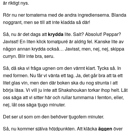
är riktigt nys.
Rör nu ner tomaterna med de andra ingredienserna. Blanda
noggrant, men se till att inte kladda så där!
Så, nu är det dags att
krydda
lite. Salt? Absolut! Peppar?
Javisst! En liten klick tomatpuré är aldrig fel. Kanske lite av
någon annan krydda också… Javisst, men, nej, nej, skippa
curryn. Blir inte bra, seru.
Så, då ska vi fråga ugnen om den värmt klart. Tycks så. In
med formen. Nu får vi vänta ett tag. Ja, det går bra att ta ett
litet glas vin, men den där boken ska du nog strunta i att
börja läsa. Vi vill ju inte att Shakshoukan torkar ihop helt. Låt
oss säga att vi sitter här och rullar tummarna i femton, eller,
nej, låt oss säga tjugo minuter.
Det ser ut som om den behöver tjugofem minuter.
Så, nu kommer själva höjdpunkten. Att kläcka
äggen
över