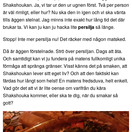
Shakshoukan. Ja, vi tar ur den ur ugnen först. Två per person
är väl rimligt, eller hur? Nu ska den in igen och vi ska vänta
tills äggen stelnat. Jag minns inte exakt hur lång tid det där
brukar ta. Vi kan ju kan ju hacka lite
persilja
så länge.
Stopp! Inte mer persilja nu! Det räcker med någon matsked.
Då är äggen förstelnade. Strö över persiljan. Dags att äta.
Och samtidigt kan vi ju fundera på matens fullkomligt unika
förmåga att spränga gränser. Visst känns det på smaken, att
Shakshoukan lever sitt eget liv? Och att den faktiskt kan
färdas hur långt som helst! En matens fredsduva, helt enkelt.
Vad gör det att vi är lite oense om varifrån du kära
Shakshouka kommer, eller ska te dig, när du smakar så
gott?