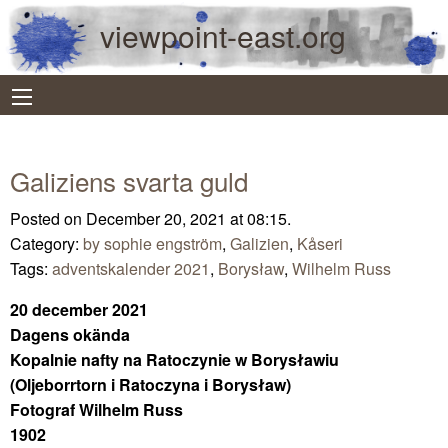
viewpoint-east.org
Galiziens svarta guld
Posted on December 20, 2021 at 08:15.
Category:
by sophie engström
,
Galizien
,
Kåseri
Tags:
adventskalender 2021
,
Borysław
,
Wilhelm Russ
20 december 2021
Dagens okända
Kopalnie nafty na Ratoczynie w Borysławiu
(Oljeborrtorn i Ratoczyna i Borysław)
Fotograf Wilhelm Russ
1902