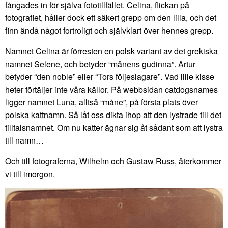
fångades in för själva fototillfället. Celina, flickan på
fotografiet, håller dock ett säkert grepp om den lilla, och det
finn ändå något fortroligt och självklart över hennes grepp.
Namnet Celina är förresten en polsk variant av det grekiska
namnet Selene, och betyder “månens gudinna”. Artur
betyder “den noble” eller “Tors följeslagare”. Vad lille kisse
heter förtäljer inte våra källor. På webbsidan catdogsnames
ligger namnet Luna, alltså “måne”, på första plats över
polska kattnamn. Så låt oss dikta ihop att den lystrade till det
tilltalsnamnet. Om nu katter ägnar sig åt sådant som att lystra
till namn…
Och till fotograferna, Wilhelm och Gustaw Russ, återkommer
vi till imorgon.