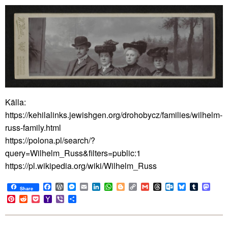
Källa:
https://kehilalinks.jewishgen.org/drohobycz/families/wilhelm-
russ-family.html
https://polona.pl/search/?
query=Wilhelm_Russ&filters=public:1
https://pl.wikipedia.org/wiki/Wilhelm_Russ
Facebook
WordPress
Messenger
Email
LinkedIn
WhatsApp
Blogger
Copy
Gmail
Threads
Outlook.com
Bluesky
Tumblr
Mast
Share
Link
Pinterest
Reddit
Pocket
Yahoo
Viber
Share
Mail