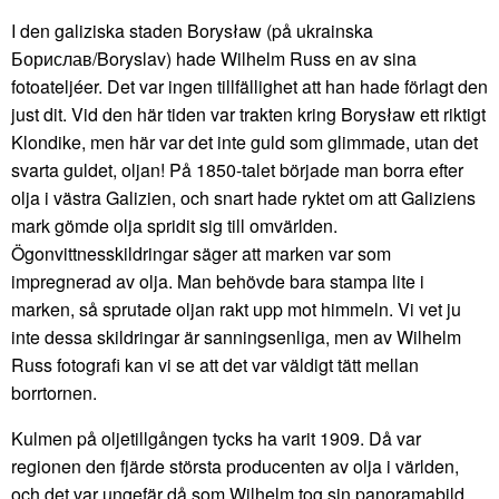
I den galiziska staden Borysław (på ukrainska
Борислав/Boryslav) hade Wilhelm Russ en av sina
fotoateljéer. Det var ingen tillfällighet att han hade förlagt den
just dit. Vid den här tiden var trakten kring Borysław ett riktigt
Klondike, men här var det inte guld som glimmade, utan det
svarta guldet, oljan! På 1850-talet började man borra efter
olja i västra Galizien, och snart hade ryktet om att Galiziens
mark gömde olja spridit sig till omvärlden.
Ögonvittnesskildringar säger att marken var som
impregnerad av olja. Man behövde bara stampa lite i
marken, så sprutade oljan rakt upp mot himmeln. Vi vet ju
inte dessa skildringar är sanningsenliga, men av Wilhelm
Russ fotografi kan vi se att det var väldigt tätt mellan
borrtornen.
Kulmen på oljetillgången tycks ha varit 1909. Då var
regionen den fjärde största producenten av olja i världen,
och det var ungefär då som Wilhelm tog sin panoramabild