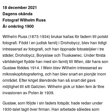
18 december 2021
Dagens okända
Fotograf Wilhelm Russ
År omkring 1900
Wilhelm Russ (1873-1934) brukar kallas för fadern till polskt
fotografi. Född i en judisk familj i Drohobycz, blev han tidigt
intresserad av fotografi, och han öppnade fotoateljéer i tre
städer, Drohobycz, Boryslaw och Truskawiec. Under första
världskriget flydde han med sin familj till Wien, där hans son
Gustaw föddes 1914. I Wein blev Wilhelm intresserad av
mikroskopfotografering, och han blev snart en pionjär inom
området. Efter kriget återvände han så snart det gavs
möjlighet till sitt Galizien. Wilhelm gick ur tiden fem år före
invasionen av Polen år 1939.
Gustaw, som följde i sin faders fotspår, hade redan under
1930-talet tagit över firman. Han arbetade således som