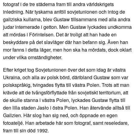
fotograf i de tre städerna fram till andra världskrigets
inledning. När tyskarna anföll sovjetunionen och intog de
galiziska kullarna, blev Gustaw tillsammans med alla andra
judar internerade i getton. Men Gustaw lyckades undkomma
att mördas i Förintelsen. Det är troligt att han hade en
beskyddare på det slavläger där han befann sig. Även han
mor fanns i detta läger, men hon ska ha mördats, dock oklart
under vilka omständigheter.
Efter kriget tog Sovjetunionen över det som idag är västra
Ukraina, och alla av polsk börd, däribland Gustaw som var
polskspråkig, tvingades flytta till västra Polen. Trots att man
krävde att de tvångsförflyttade från sovjetiskt territorium, att
de skulle stanna i västra Polen, lyckades Gustaw flytta till
den lilla staden Jasło i östra Polen. Han återvände alltså till
Galizien. Här slog han sig ned, och öppnade en egen
fotoateljé. Han arbetade här som fotograf, samt reseledare,
fram till sin död 1992.