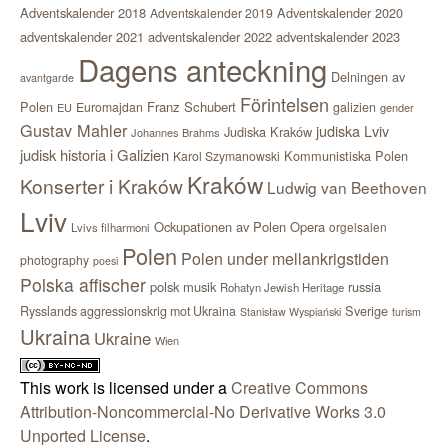
Adventskalender 2018
Adventskalender 2020
Adventskalender 2019
adventskalender 2021
adventskalender 2022
adventskalender 2023
Dagens anteckning
Delningen av
avantgarde
Förintelsen
Polen
Franz Schubert
Euromajdan
galizien
EU
gender
Gustav Mahler
judiska Lviv
Judiska Kraków
Johannes Brahms
judisk historia i Galizien
Kommunistiska Polen
Karol Szymanowski
Kraków
Konserter i Kraków
Ludwig van Beethoven
Lviv
Ockupationen av Polen
Opera
orgelsalen
Lvivs filharmoni
Polen
Polen under mellankrigstiden
photography
poesi
Polska affischer
polsk musik
russia
Rohatyn Jewish Heritage
Sverige
Rysslands aggressionskrig mot Ukraina
Stanisław Wyspiański
turism
Ukraina
Ukraine
Wien
This work is licensed under a
Creative Commons
Attribution-Noncommercial-No Derivative Works 3.0
Unported License
.