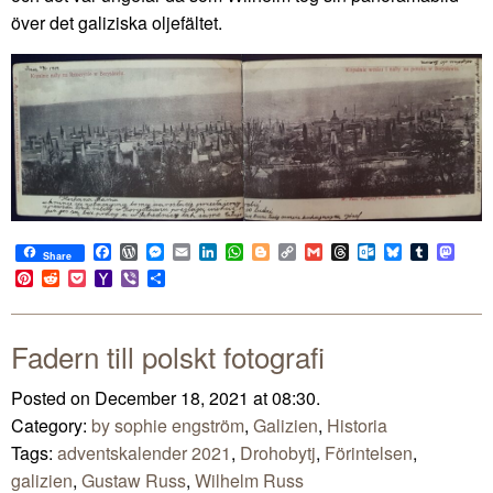
över det galiziska oljefältet.
Facebook
WordPress
Messenger
Email
LinkedIn
WhatsApp
Blogger
Copy
Gmail
Threads
Outlook.com
Bluesky
Tumblr
Mast
Share
Link
Pinterest
Reddit
Pocket
Yahoo
Viber
Share
Mail
Fadern till polskt fotografi
Posted on December 18, 2021 at 08:30.
Category:
by sophie engström
,
Galizien
,
Historia
Tags:
adventskalender 2021
,
Drohobytj
,
Förintelsen
,
galizien
,
Gustaw Russ
,
Wilhelm Russ