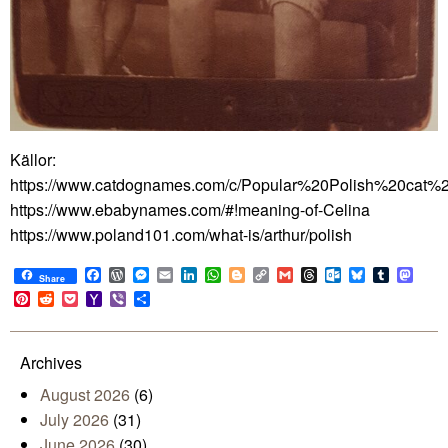
Källor:
https://www.catdognames.com/c/Popular%20Polish%20cat
https://www.ebabynames.com/#!meaning-of-Celina
https://www.poland101.com/what-is/arthur/polish
Facebook
WordPress
Messenger
Email
LinkedIn
WhatsApp
Blogger
Copy
Gmail
Threads
Outlook.com
Bluesky
Tumblr
Mast
Share
Link
Pinterest
Reddit
Pocket
Yahoo
Viber
Share
Mail
Archives
August 2026
(6)
July 2026
(31)
June 2026
(30)